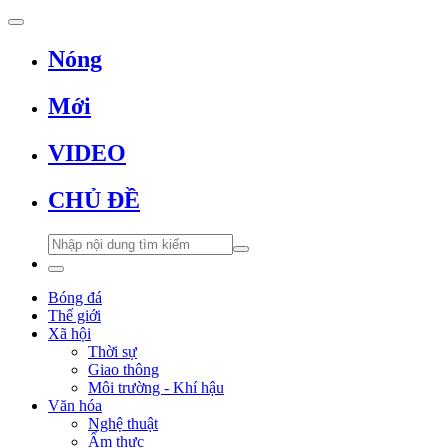
Nóng
Mới
VIDEO
CHỦ ĐỀ
Bóng đá
Thế giới
Xã hội
Thời sự
Giao thông
Môi trường - Khí hậu
Văn hóa
Nghệ thuật
Ẩm thực