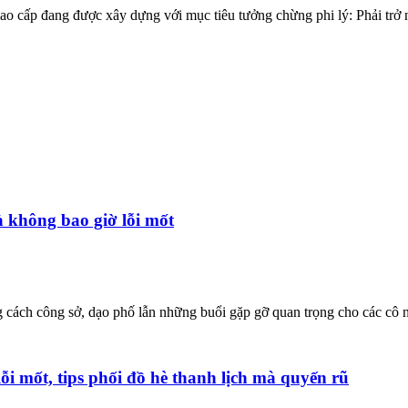
 cấp đang được xây dựng với mục tiêu tưởng chừng phi lý: Phải trở n
à không bao giờ lỗi mốt
g cách công sở, dạo phố lẫn những buổi gặp gỡ quan trọng cho các cô 
 mốt, tips phối đồ hè thanh lịch mà quyến rũ