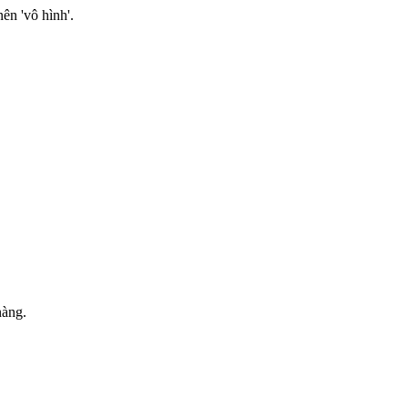
ên 'vô hình'.
nàng.