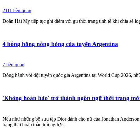
2111
liên quan
Doãn Hải My tiếp tục ghi điểm với gu thời trang tinh tế khi chia sẻ lo
4 bóng hồng nóng bỏng của tuyển Argentina
7
liên quan
Đồng hành với đội tuyển quốc gia Argentina tại World Cup 2026, nh
'Không hoàn hảo' trở thành ngôn ngữ thời trang mớ
Nếu như những bộ sưu tập Dior dành cho nữ của Jonathan Anderson vẫ
trạng thái hoàn toàn trái ngược…