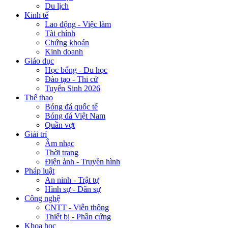
Du lịch
Kinh tế
Lao động - Việc làm
Tài chính
Chứng khoán
Kinh doanh
Giáo dục
Học bổng - Du học
Đào tạo - Thi cử
Tuyển Sinh 2026
Thể thao
Bóng đá quốc tế
Bóng đá Việt Nam
Quần vợt
Giải trí
Âm nhạc
Thời trang
Điện ảnh - Truyền hình
Pháp luật
An ninh - Trật tự
Hình sự - Dân sự
Công nghệ
CNTT - Viễn thông
Thiết bị - Phần cứng
Khoa học