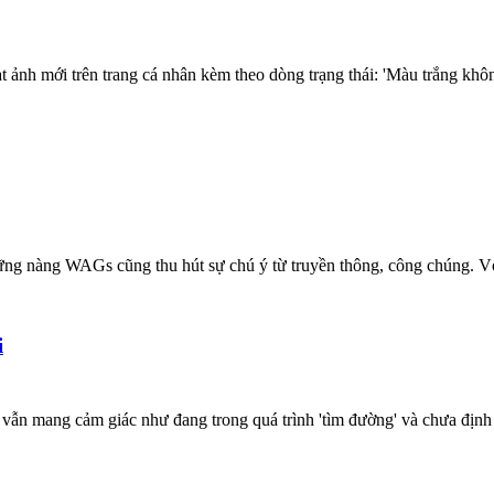
ạt ảnh mới trên trang cá nhân kèm theo dòng trạng thái: 'Màu trắng khôn
ững nàng WAGs cũng thu hút sự chú ý từ truyền thông, công chúng. Vợ
i
n mang cảm giác như đang trong quá trình 'tìm đường' và chưa định h