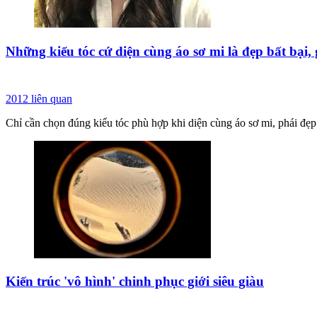
Những kiểu tóc cứ diện cùng áo sơ mi là đẹp bất bại,
2012
liên quan
Chỉ cần chọn đúng kiểu tóc phù hợp khi diện cùng áo sơ mi, phái đẹp 
Kiến trúc 'vô hình' chinh phục giới siêu giàu