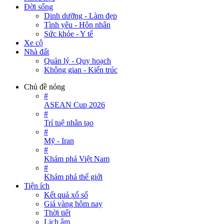
Đời sống
Dinh dưỡng - Làm đẹp
Tình yêu - Hôn nhân
Sức khỏe - Y tế
Xe cộ
Nhà đất
Quản lý - Quy hoạch
Không gian - Kiến trúc
Chủ đề nóng
#
ASEAN Cup 2026
#
Trí tuệ nhân tạo
#
Mỹ - Iran
#
Khám phá Việt Nam
#
Khám phá thế giới
Tiện ích
Kết quả xổ số
Giá vàng hôm nay
Thời tiết
Lịch âm