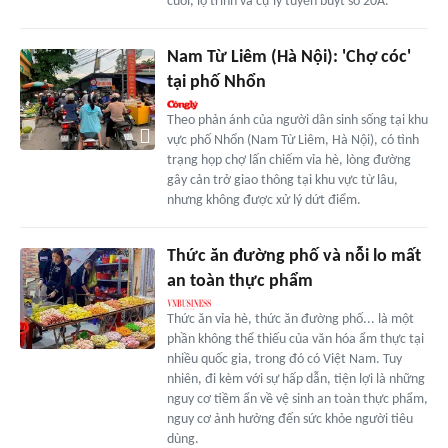
cuối, lộ trình và cự ly tuyến buýt số 20A.
Nam Từ Liêm (Hà Nội): 'Chợ cóc'
tại phố Nhổn
Theo phản ánh của người dân sinh sống tại khu
vực phố Nhổn (Nam Từ Liêm, Hà Nội), có tình
trạng họp chợ lấn chiếm vỉa hè, lòng đường
gây cản trở giao thông tại khu vực từ lâu,
nhưng không được xử lý dứt điểm.
Thức ăn đường phố và nỗi lo mất
an toàn thực phẩm
Thức ăn vỉa hè, thức ăn đường phố... là một
phần không thể thiếu của văn hóa ẩm thực tại
nhiều quốc gia, trong đó có Việt Nam. Tuy
nhiên, đi kèm với sự hấp dẫn, tiện lợi là những
nguy cơ tiềm ẩn về vệ sinh an toàn thực phẩm,
nguy cơ ảnh hưởng đến sức khỏe người tiêu
dùng.