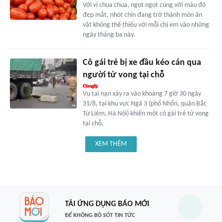
Với vị chua chua, ngọt ngọt cùng với màu đỏ
đẹp mắt, nhót chín đang trở thành món ăn
vặt không thể thiếu với mỗi chị em vào những
ngày tháng ba này.
Cô gái trẻ bị xe đầu kéo cán qua
người tử vong tại chỗ
Vụ tai nạn xảy ra vào khoảng 7 giờ 30 ngày
31/8, tại khu vực Ngã 3 (phố Nhổn, quận Bắc
Từ Liêm, Hà Nội) khiến một cô gái trẻ tử vong
tại chỗ.
XEM THÊM
TẢI ỨNG DỤNG BÁO MỚI
ĐỂ KHÔNG BỎ SÓT TIN TỨC