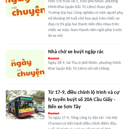
Hơn 11h trưa 18-1, trên phố Nhổn, phường
Minh Khai (quận Bắc Từ Liêm) đoạn gần
Trường Đại học Công nghiệp có một người phụ
nữ khoảng 40 tuổi chở hoa quả trên chiếc xe
đạp cũ thì gặp hai thanh niên đèo nhau trên
chiếc xe máy. Nam thanh niên ngồi phía trước
lái xe nói:
Nhà chờ xe buýt ngập rác
Ngày 28-9, bà Thu ở phố Nhổn, phường Minh
Khai (quận Bắc Từ Liêm) nói với chồng:
Từ 17-9, điều chỉnh lộ trình và cự
ly tuyến buýt số 20A Cầu Giấy -
Bến xe Sơn Tây
Từ ngày 17-9, Tổng công ty Vận tải - Hà Nội
(Transerco) tiến hành điều chỉnh điểm đầu