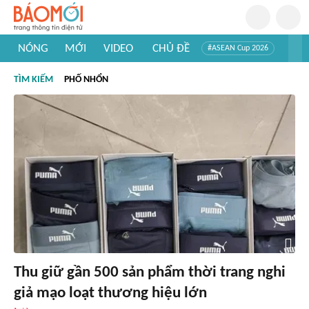
NÓNG
MỚI
VIDEO
CHỦ ĐỀ
#ASEAN Cup 2026
#Trí tuệ nhân tạo
#Mỹ - Iran
#Khám phá Việt Nam
TÌM KIẾM
PHỐ NHỔN
#Khám phá thế giới
Thu giữ gần 500 sản phẩm thời trang nghi
giả mạo loạt thương hiệu lớn