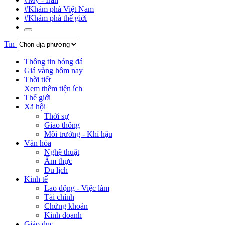
#Khám phá Việt Nam
#Khám phá thế giới
Tin
Thông tin bóng đá
Giá vàng hôm nay
Thời tiết
Xem thêm tiện ích
Thế giới
Xã hội
Thời sự
Giao thông
Môi trường - Khí hậu
Văn hóa
Nghệ thuật
Ẩm thực
Du lịch
Kinh tế
Lao động - Việc làm
Tài chính
Chứng khoán
Kinh doanh
Giáo dục