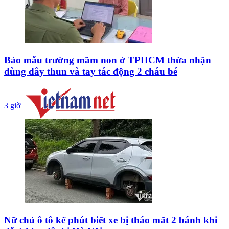
Bảo mẫu trường mầm non ở TPHCM thừa nhận
dùng dây thun và tay tác động 2 cháu bé
3 giờ
Nữ chủ ô tô kể phút biết xe bị tháo mất 2 bánh khi