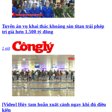
Tuyên án vụ khai thác khoáng sản titan trái phép
trị giá hơn 1.500 tỷ đồng
2 giờ
[Video] Hủy tạm hoãn xuất cảnh ngay khi đủ điều
kiện