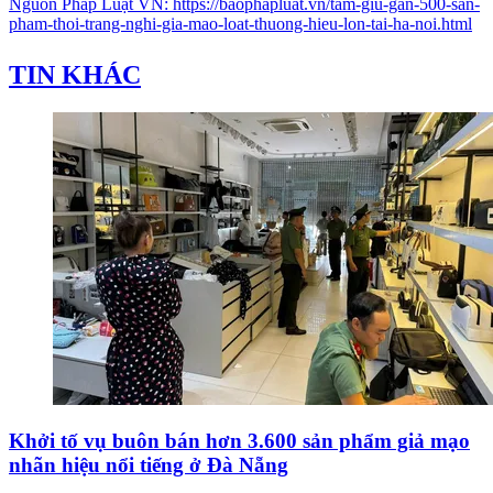
Nguồn
Pháp Luật VN
:
https://baophapluat.vn/tam-giu-gan-500-san-
pham-thoi-trang-nghi-gia-mao-loat-thuong-hieu-lon-tai-ha-noi.html
TIN KHÁC
Khởi tố vụ buôn bán hơn 3.600 sản phẩm giả mạo
nhãn hiệu nổi tiếng ở Đà Nẵng