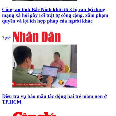
Công an tỉnh Bắc Ninh khởi tố 3 bị can lợi dụng
mạng xã hội gây rối trật tự công cộng, xâm phạm
quyền và lợi ích hợp pháp của người khác
3 giờ
Điều tra vụ bảo mẫu tác động hai trẻ mầm non ở
TP.HCM