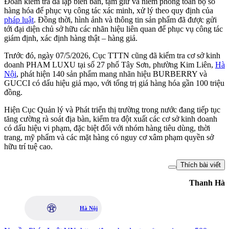
Đoàn kiểm tra đã lập biên bản, tạm giữ và niêm phong toàn bộ số
hàng hóa để phục vụ công tác xác minh, xử lý theo quy định của
pháp luật
. Đồng thời, hình ảnh và thông tin sản phẩm đã được gửi
tới đại diện chủ sở hữu các nhãn hiệu liên quan để phục vụ công tác
giám định, xác định hàng thật – hàng giả.
Trước đó, ngày 07/5/2026, Cục TTTN cũng đã kiểm tra cơ sở kinh
doanh PHAM LUXU tại số 27 phố Tây Sơn, phường Kim Liên,
Hà
Nội
, phát hiện 140 sản phẩm mang nhãn hiệu BURBERRY và
GUCCI có dấu hiệu giả mạo, với tổng trị giá hàng hóa gần 100 triệu
đồng.
Hiện Cục Quản lý và Phát triển thị trường trong nước đang tiếp tục
tăng cường rà soát địa bàn, kiểm tra đột xuất các cơ sở kinh doanh
có dấu hiệu vi phạm, đặc biệt đối với nhóm hàng tiêu dùng, thời
trang, mỹ phẩm và các mặt hàng có nguy cơ xâm phạm quyền sở
hữu trí tuệ cao.
Thích bài viết
Thanh Hà
Hà Nội