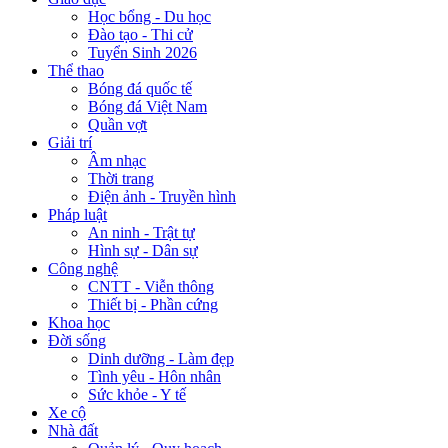
Học bổng - Du học
Đào tạo - Thi cử
Tuyển Sinh 2026
Thể thao
Bóng đá quốc tế
Bóng đá Việt Nam
Quần vợt
Giải trí
Âm nhạc
Thời trang
Điện ảnh - Truyền hình
Pháp luật
An ninh - Trật tự
Hình sự - Dân sự
Công nghệ
CNTT - Viễn thông
Thiết bị - Phần cứng
Khoa học
Đời sống
Dinh dưỡng - Làm đẹp
Tình yêu - Hôn nhân
Sức khỏe - Y tế
Xe cộ
Nhà đất