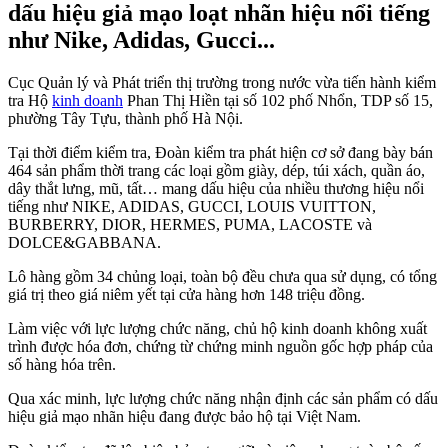
dấu hiệu giả mạo loạt nhãn hiệu nổi tiếng
như Nike, Adidas, Gucci...
Cục Quản lý và Phát triển thị trường trong nước vừa tiến hành kiểm
tra Hộ
kinh doanh
Phan Thị Hiền tại số 102 phố Nhổn, TDP số 15,
phường Tây Tựu, thành phố Hà Nội.
Tại thời điểm kiểm tra, Đoàn kiểm tra phát hiện cơ sở đang bày bán
464 sản phẩm thời trang các loại gồm giày, dép, túi xách, quần áo,
dây thắt lưng, mũ, tất… mang dấu hiệu của nhiều thương hiệu nổi
tiếng như NIKE, ADIDAS, GUCCI, LOUIS VUITTON,
BURBERRY, DIOR, HERMES, PUMA, LACOSTE và
DOLCE&GABBANA.
Lô hàng gồm 34 chủng loại, toàn bộ đều chưa qua sử dụng, có tổng
giá trị theo giá niêm yết tại cửa hàng hơn 148 triệu đồng.
Làm việc với lực lượng chức năng, chủ hộ kinh doanh không xuất
trình được hóa đơn, chứng từ chứng minh nguồn gốc hợp pháp của
số hàng hóa trên.
Qua xác minh, lực lượng chức năng nhận định các sản phẩm có dấu
hiệu giả mạo nhãn hiệu đang được bảo hộ tại Việt Nam.