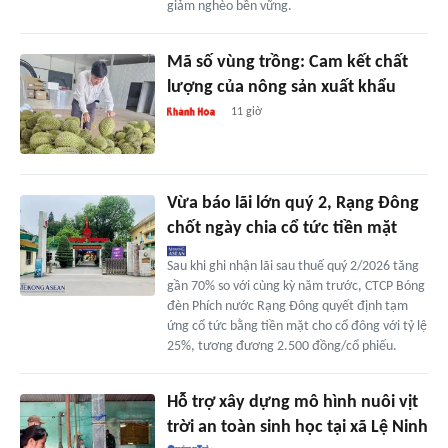
giảm nghèo bền vững.
Mã số vùng trồng: Cam kết chất
lượng của nông sản xuất khẩu
11 giờ
Vừa báo lãi lớn quý 2, Rạng Đông
chốt ngày chia cổ tức tiền mặt
Sau khi ghi nhận lãi sau thuế quý 2/2026 tăng
gần 70% so với cùng kỳ năm trước, CTCP Bóng
đèn Phích nước Rạng Đông quyết định tạm
ứng cổ tức bằng tiền mặt cho cổ đông với tỷ lệ
25%, tương đương 2.500 đồng/cổ phiếu.
Hỗ trợ xây dựng mô hình nuôi vịt
trời an toàn sinh học tại xã Lệ Ninh