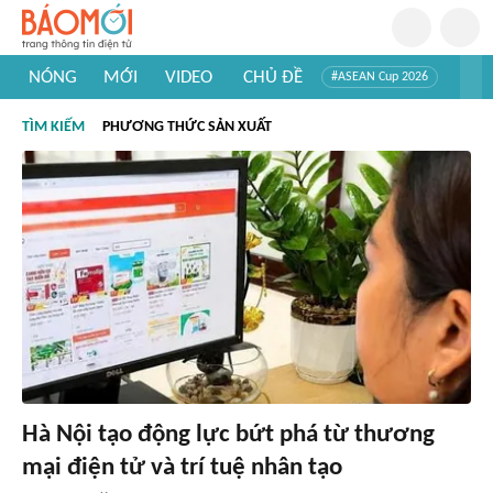
NÓNG
MỚI
VIDEO
CHỦ ĐỀ
#ASEAN Cup 2026
#Trí tuệ nhân tạo
#Mỹ - Iran
#Khám phá Việt Nam
TÌM KIẾM
PHƯƠNG THỨC SẢN XUẤT
#Khám phá thế giới
Hà Nội tạo động lực bứt phá từ thương
mại điện tử và trí tuệ nhân tạo