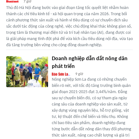
7 giờ
Thủ đô Hà Nội đang bước vào giai đoạn tăng tốc quyết liệt nhằm hoàn
thành các chỉ tiêu kinh tế - xã hội quan trọng của năm 2026. Trong bối
cảnh phương thức sản xuất và hành vi tiêu dùng có sự chuyển dịch sâu
sắc dưới tác động của công nghệ, việc chủ động khai thác không gian số,
trọng tâm là thương mại điện tử và trí tuệ nhân tạo (AI), đang được coi
là giải pháp mang tính đột phá để vừa kích cầu tiêu dùng nội địa, vừa tạo
đà tăng trưởng bền vững cho cộng đồng doanh nghiệp.
Doanh nghiệp dẫn dắt nông dân
phát triển
9 giờ
Nông nghiệp Sơn La đang có những chuyển
biến rõ nét, với tốc độ tăng trưởng bình quân
giai đoạn 2021-2025 đạt 3,44%/năm. Đằng
sau sự chuyển biến đó, có sự tham gia ngày
càng sâu của doanh nghiệp vào sản xuất, từ
xây dựng vùng nguyên liệu, hỗ trợ giống, vật
tư, kỹ thuật đến chế biến và tiêu thụ. Không
chỉ bao tiêu sản phẩm, doanh nghiệp đang
từng bước dẫn dắt nông dân thay đổi phương
thức sản xuất, nâng cao chất lượng và giá trị