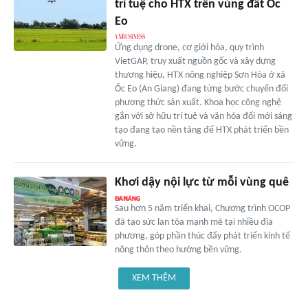
trí tuệ cho HTX trên vùng đất Óc
Eo
Ứng dụng drone, cơ giới hóa, quy trình
VietGAP, truy xuất nguồn gốc và xây dựng
thương hiệu, HTX nông nghiệp Sơn Hòa ở xã
Óc Eo (An Giang) đang từng bước chuyển đổi
phương thức sản xuất. Khoa học công nghệ
gắn với sở hữu trí tuệ và văn hóa đổi mới sáng
tạo đang tạo nền tảng để HTX phát triển bền
vững.
Khơi dậy nội lực từ mỗi vùng quê
Sau hơn 5 năm triển khai, Chương trình OCOP
đã tạo sức lan tỏa mạnh mẽ tại nhiều địa
phương, góp phần thúc đẩy phát triển kinh tế
nông thôn theo hướng bền vững.
XEM THÊM