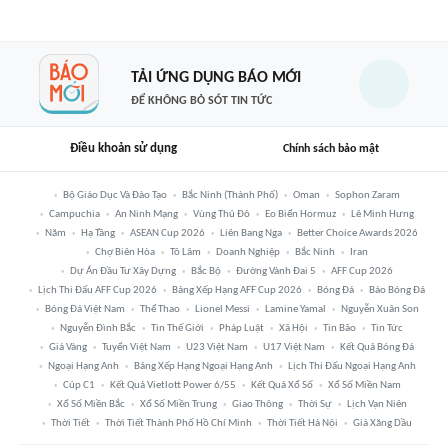
TẢI ỨNG DỤNG BÁO MỚI
ĐỂ KHÔNG BỎ SÓT TIN TỨC
Điều khoản sử dụng
Chính sách bảo mật
Bộ Giáo Dục Và Đào Tạo
Bắc Ninh (thành Phố)
Oman
Sophon Zaram
Campuchia
An Ninh Mạng
Vùng Thủ Đô
Eo Biển Hormuz
Lê Minh Hưng
Năm
Hạ Tầng
ASEAN Cup 2026
Liên Bang Nga
Better Choice Awards 2026
Chợ Biên Hòa
Tô Lâm
Doanh Nghiệp
Bắc Ninh
Iran
Dự Án Đầu Tư Xây Dựng
Bắc Bộ
Đường Vành Đai 5
AFF Cup 2026
Lịch Thi Đấu AFF Cup 2026
Bảng Xếp Hạng AFF Cup 2026
Bóng Đá
Báo Bóng Đá
Bóng Đá Việt Nam
Thể Thao
Lionel Messi
Lamine Yamal
Nguyễn Xuân Son
Nguyễn Đình Bắc
Tin Thế Giới
Pháp Luật
Xã Hội
Tin Bão
Tin Tức
Giá Vàng
Tuyển Việt Nam
U23 Việt Nam
U17 Việt Nam
Kết Quả Bóng Đá
Ngoại Hạng Anh
Bảng Xếp Hạng Ngoại Hạng Anh
Lịch Thi Đấu Ngoại Hạng Anh
Cúp C1
Kết Quả Vietlott Power 6/55
Kết Quả Xổ Số
Xổ Số Miền Nam
Xổ Số Miền Bắc
Xổ Số Miền Trung
Giao Thông
Thời Sự
Lịch Vạn Niên
Thời Tiết
Thời Tiết Thành Phố Hồ Chí Minh
Thời Tiết Hà Nội
Giá Xăng Dầu