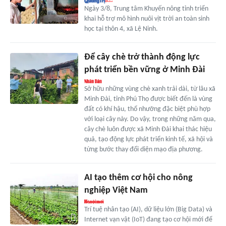
Ngày 3/8, Trung tâm Khuyến nông tỉnh triển
khai hỗ trợ mô hình nuôi vịt trời an toàn sinh
học tại thôn 4, xã Lệ Ninh.
Để cây chè trở thành động lực
phát triển bền vững ở Minh Đài
Sở hữu những vùng chè xanh trải dài, từ lâu xã
Minh Đài, tỉnh Phú Thọ được biết đến là vùng
đất có khí hậu, thổ nhưỡng đặc biệt phù hợp
với loại cây này. Do vậy, trong những năm qua,
cây chè luôn được xã Minh Đài khai thác hiệu
quả, tạo động lực phát triển kinh tế, xã hội và
từng bước thay đổi diện mạo địa phương.
AI tạo thêm cơ hội cho nông
nghiệp Việt Nam
Trí tuệ nhân tạo (AI), dữ liệu lớn (Big Data) và
Internet vạn vật (IoT) đang tạo cơ hội mới để