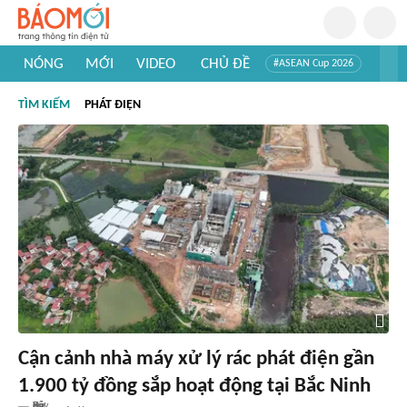
NÓNG
MỚI
VIDEO
CHỦ ĐỀ
#ASEAN Cup 2026
#Trí tuệ nhân tạo
#Mỹ - Iran
#Khám phá Việt Nam
TÌM KIẾM
PHÁT ĐIỆN
#Khám phá thế giới
Cận cảnh nhà máy xử lý rác phát điện gần
1.900 tỷ đồng sắp hoạt động tại Bắc Ninh