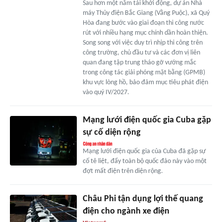
Sau hơn một năm tái khởi động, dự án Nhà
máy Thủy điện Bắc Giang (Vằng Puộc), xã Quý
Hòa đang bước vào giai đoạn thi công nước
rút với nhiều hạng mục chính dần hoàn thiện.
Song song với việc duy trì nhịp thi công trên
công trường, chủ đầu tư và các đơn vị liên
quan đang tập trung tháo gỡ vướng mắc
trong công tác giải phóng mặt bằng (GPMB)
khu vực lòng hồ, bảo đảm mục tiêu phát điện
vào quý IV/2027.
Mạng lưới điện quốc gia Cuba gặp
sự cố diện rộng
Mạng lưới điện quốc gia của Cuba đã gặp sự
cố tê liệt, đẩy toàn bộ quốc đảo này vào một
đợt mất điện trên diện rộng.
Châu Phi tận dụng lợi thế quang
điện cho ngành xe điện