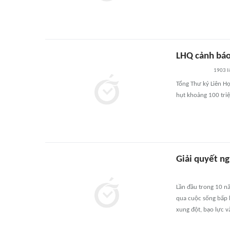
LHQ cảnh báo
1903
l
Tổng Thư ký Liên H
hụt khoảng 100 tri
Giải quyết ng
Lần đầu trong 10 nă
qua cuộc sống bấp b
xung đột, bạo lực 