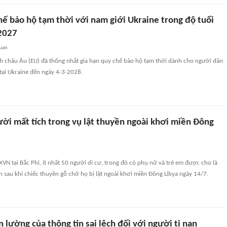
hế bảo hộ tạm thời với nam giới Ukraine trong độ tuổi
2027
quan
nh châu Âu (EU) đã thống nhất gia hạn quy chế bảo hộ tạm thời dành cho người dân
tại Ukraine đến ngày 4-3-2028.
ười mất tích trong vụ lật thuyền ngoài khơi miền Đông
VN tại Bắc Phi, ít nhất 50 người di cư, trong đó có phụ nữ và trẻ em được cho là
ển sau khi chiếc thuyền gỗ chở họ bị lật ngoài khơi miền Đông Libya ngày 14/7.
 lường của thông tin sai lệch đối với người tị nạn