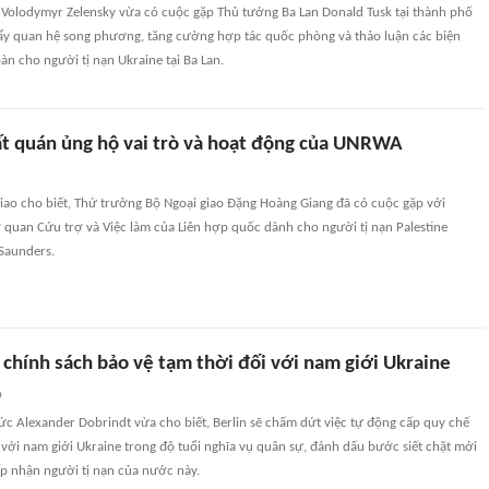
 Volodymyr Zelensky vừa có cuộc gặp Thủ tướng Ba Lan Donald Tusk tại thành phố
ẩy quan hệ song phương, tăng cường hợp tác quốc phòng và thảo luận các biện
n cho người tị nạn Ukraine tại Ba Lan.
t quán ủng hộ vai trò và hoạt động của UNRWA
giao cho biết, Thứ trưởng Bộ Ngoại giao Đặng Hoàng Giang đã có cuộc gặp với
quan Cứu trợ và Việc làm của Liên hợp quốc dành cho người tị nạn Palestine
Saunders.
 chính sách bảo vệ tạm thời đối với nam giới Ukraine
n
c Alexander Dobrindt vừa cho biết, Berlin sẽ chấm dứt việc tự động cấp quy chế
 với nam giới Ukraine trong độ tuổi nghĩa vụ quân sự, đánh dấu bước siết chặt mới
ếp nhận người tị nạn của nước này.