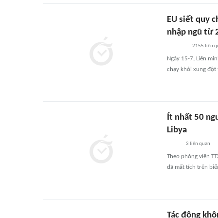
EU siết quy c
nhập ngũ từ 
2155
liên 
Ngày 15-7, Liên mi
chạy khỏi xung đột 
Ít nhất 50 ng
Libya
3
liên quan
Theo phóng viên TTX
đã mất tích trên bi
Tác động khôn