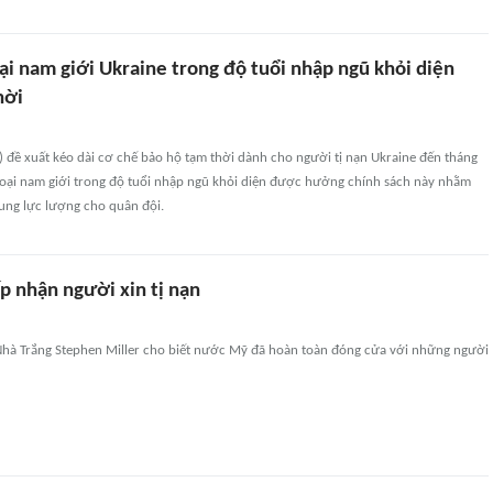
ại nam giới Ukraine trong độ tuổi nhập ngũ khỏi diện
hời
 đề xuất kéo dài cơ chế bảo hộ tạm thời dành cho người tị nạn Ukraine đến tháng
loại nam giới trong độ tuổi nhập ngũ khỏi diện được hưởng chính sách này nhằm
ung lực lượng cho quân đội.
p nhận người xin tị nạn
Nhà Trắng Stephen Miller cho biết nước Mỹ đã hoàn toàn đóng cửa với những người