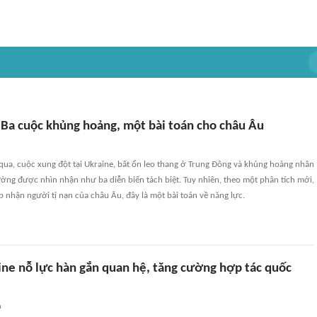
: Ba cuộc khủng hoảng, một bài toán cho châu Âu
qua, cuộc xung đột tại Ukraine, bất ổn leo thang ở Trung Đông và khủng hoảng nhân
ường được nhìn nhận như ba diễn biến tách biệt. Tuy nhiên, theo một phân tích mới,
ếp nhận người tị nạn của châu Âu, đây là một bài toán về năng lực.
aine nỗ lực hàn gắn quan hệ, tăng cường hợp tác quốc
n