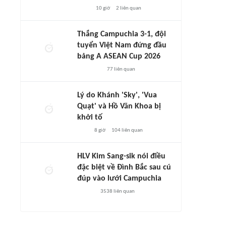
10 giờ
2
liên quan
Thắng Campuchia 3-1, đội
tuyển Việt Nam đứng đầu
bảng A ASEAN Cup 2026
77
liên quan
Lý do Khánh 'Sky', 'Vua
Quạt' và Hồ Văn Khoa bị
khởi tố
8 giờ
104
liên quan
HLV Kim Sang-sik nói điều
đặc biệt về Đình Bắc sau cú
đúp vào lưới Campuchia
3538
liên quan