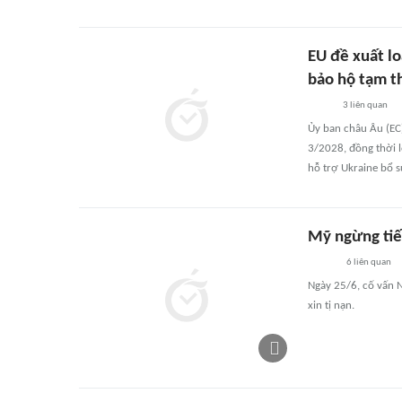
EU đề xuất lo
bảo hộ tạm t
3
liên quan
Ủy ban châu Âu (EC)
3/2028, đồng thời 
hỗ trợ Ukraine bổ s
Mỹ ngừng tiế
6
liên quan
Ngày 25/6, cố vấn 
xin tị nạn.