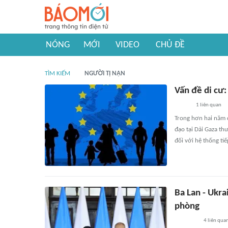
NÓNG
MỚI
VIDEO
CHỦ ĐỀ
TÌM KIẾM
NGƯỜI TỊ NẠN
Vấn đề di cư
1
liên quan
Trong hơn hai năm 
đạo tại Dải Gaza th
đối với hệ thống ti
Ba Lan - Ukr
phòng
4
liên qua