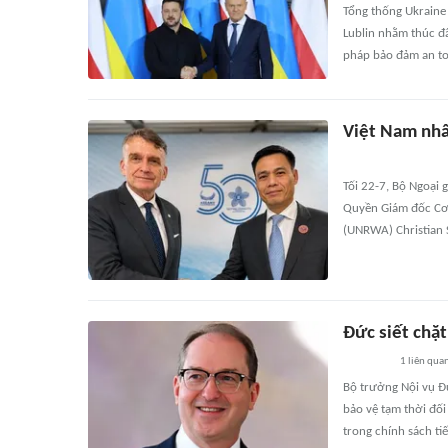
Tổng thống Ukraine
Lublin nhằm thúc đ
pháp bảo đảm an toà
Việt Nam nhấ
Tối 22-7, Bộ Ngoại 
Quyền Giám đốc Cơ 
(UNRWA) Christian 
Đức siết chặt
1
liên qua
Bộ trưởng Nội vụ Đứ
bảo vệ tạm thời đối
trong chính sách ti