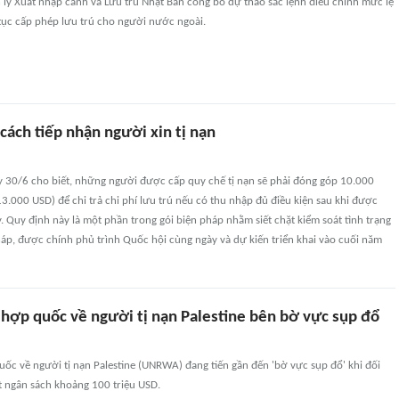
lý Xuất nhập cảnh và Lưu trú Nhật Bản công bố dự thảo sắc lệnh điều chỉnh mức lệ
 tục cấp phép lưu trú cho người nước ngoài.
cách tiếp nhận người xin tị nạn
 30/6 cho biết, những người được cấp quy chế tị nạn sẽ phải đóng góp 10.000
.000 USD) để chi trả chi phí lưu trú nếu có thu nhập đủ điều kiện sau khi được
. Quy định này là một phần trong gói biện pháp nhằm siết chặt kiểm soát tình trạng
áp, được chính phủ trình Quốc hội cùng ngày và dự kiến triển khai vào cuối năm
 hợp quốc về người tị nạn Palestine bên bờ vực sụp đổ
ốc về người tị nạn Palestine (UNRWA) đang tiến gần đến 'bờ vực sụp đổ' khi đối
t ngân sách khoảng 100 triệu USD.