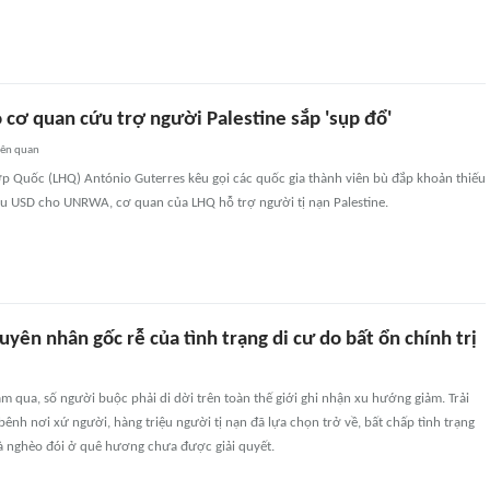
 cơ quan cứu trợ người Palestine sắp 'sụp đổ'
iên quan
ợp Quốc (LHQ) António Guterres kêu gọi các quốc gia thành viên bù đắp khoản thiếu
ệu USD cho UNRWA, cơ quan của LHQ hỗ trợ người tị nạn Palestine.
uyên nhân gốc rễ của tình trạng di cư do bất ổn chính trị
m qua, số người buộc phải di dời trên toàn thế giới ghi nhận xu hướng giảm. Trải
ênh nơi xứ người, hàng triệu người tị nạn đã lựa chọn trở về, bất chấp tình trạng
và nghèo đói ở quê hương chưa được giải quyết.