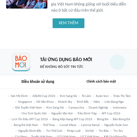
gia Việt Nam không giống với buổi biểu diễn
nào ở bất cứ đâu trên thế giới.
XEM THÊM
TẢI ỨNG DỤNG BÁO MỚI
ĐỂ KHÔNG BỎ SÓT TIN TỨC
Điều khoản sử dụng
Chính sách bảo mật
Sân Mỹ Đình
ASEAN Cup 2026
Kim Sang Sik
Tô Lâm
Xuân Son
Triệu Thị Tâm
Singapore
Hồ Văn Khoa
Khánh Sky
Đình Bắc
Năm
Liên Bang Nga
Đội Tuyển Việt Nam
Kim Sang-Sik
Campuchia
Doanh Nghiệp
Indonesia
Chủ Tịch Quốc Hội
Nguyễn Văn Hợi
Trần Đình Tiệp
AFF Cup 2026
Lịch Thi Đấu AFF Cup 2026
Bảng Xếp Hạng AFF Cup 2026
Bóng Đá
Báo Bóng Đá
Bóng Đá Việt Nam
Thể Thao
Lionel Messi
Lamine Yamal
Nguyễn Xuân Son
Nguyễn Đình Bắc
Tin Thế Giới
Pháp Luật
Xã Hội
Tin Bão
Tin Tức
Giá Vàng
Tuyển Việt Nam
U23 Việt Nam
U17 Việt Nam
Kết Quả Bóng Đá