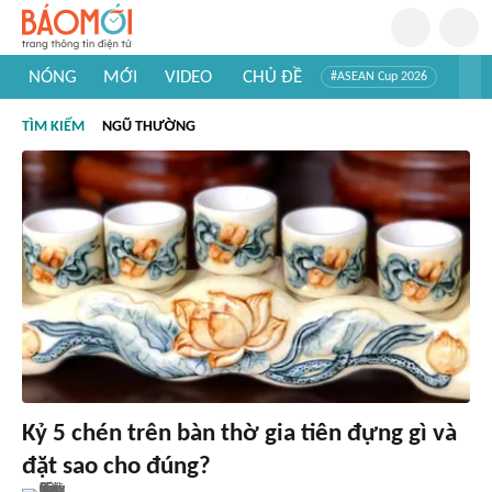
NÓNG
MỚI
VIDEO
CHỦ ĐỀ
#ASEAN Cup 2026
#Trí tuệ nhân tạo
#Mỹ - Iran
#Khám phá Việt Nam
TÌM KIẾM
NGŨ THƯỜNG
#Khám phá thế giới
Kỷ 5 chén trên bàn thờ gia tiên đựng gì và
đặt sao cho đúng?