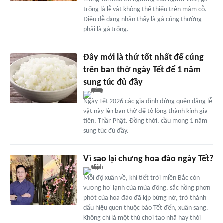
trống là lễ vật không thể thiếu trên mâm cỗ.
Điều dễ dàng nhận thấy là gà cúng thường
phải là gà trống.
Đây mới là thứ tốt nhất để cúng
trên ban thờ ngày Tết để 1 năm
sung túc đủ đầy
Ngày Tết 2026 các gia đình đừng quên dâng lễ
vật này lên ban thờ để tỏ lòng thành kính gia
tiên, Thần Phật. Đồng thời, cầu mong 1 năm
sung túc đủ đầy.
Vì sao lại chưng hoa đào ngày Tết?
Mỗi độ xuân về, khi tiết trời miền Bắc còn
vương hơi lạnh của mùa đông, sắc hồng phơn
phớt của hoa đào đã kịp bừng nở, trở thành
dấu hiệu quen thuộc báo Tết đến, xuân sang.
Không chỉ là một thú chơi tao nhã hay thói