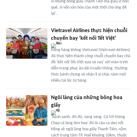
vì những bông giấy Thanh Tiên mà giàu vì hồn
quê, vì vốn văn hóa của một thời cha ông để
lại'.
Vietravel Airlines thực hiện chuỗi
chuyến bay 'kết nối Tết Việt'
Hãng hàng không Vietravel (Vietravel Airlines)
đã thực hiện thành công chuỗi chuyến bay chủ
đề 'Kết nối Tết Việt xưa và nay' với màn trình
diễn trang phục áo dài truyền thống, thưởng
thức bánh chưng và nhận lì xì chúc năm mới
nhiều tài lộc từ hãng.
Ngôi làng của những bông hoa
giấy
'Xanh xanh, đỏ đỏ, vàng vàng. Cứ tới tháng
Chạp cả làng làm hoa' đó là câu ca dao nổi
tiếng về ngôi làng hoa giấy Thanh Tiên, nằm
cách trung tâm TP. Huế khoảng 10km, thuộc