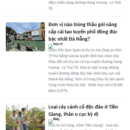
điện chiếu sáng đường Hùng Vương - Lý Thái
Tổ.
Đơn vị nào trúng thầu gói nâng
cấp cải tạo tuyến phố đông đúc
bậc nhất Đà Nẵng?
Giám đốc Ban Quản lý Dự án Hạ tầng ưu tiên
TP Đà Nẵng vừa ký quyết định lựa chọn nhà
thầu đối với Dự án cải tạo tuyến đường Hùng
Vương - Lý Thái Tổ. Đây là một trong những
tuyến đường đông đúc bậc nhất khu vực nội
thành Đà Nẵng. Đơn vị trúng thầu là Liên danh
Công trình thủy Hà Nội - Nhất Huy với tỉ lệ tiết
kiệm 0,87%.
Loại cây cảnh cổ độc đáo ở Tiền
Giang, thân u cục kỳ dị
Mai nu Gò Công, (tỉnh Tiền Giang) - loại cây