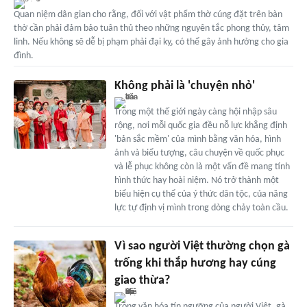
Quan niệm dân gian cho rằng, đối với vật phẩm thờ cúng đặt trên bàn
thờ cần phải đảm bảo tuân thủ theo những nguyên tắc phong thủy, tâm
linh. Nếu không sẽ dễ bị phạm phải đại kỵ, có thể gây ảnh hưởng cho gia
đình.
Không phải là 'chuyện nhỏ'
Trong một thế giới ngày càng hội nhập sâu
rộng, nơi mỗi quốc gia đều nỗ lực khẳng định
'bản sắc mềm' của mình bằng văn hóa, hình
ảnh và biểu tượng, câu chuyện về quốc phục
và lễ phục không còn là một vấn đề mang tính
hình thức hay hoài niệm. Nó trở thành một
biểu hiện cụ thể của ý thức dân tộc, của năng
lực tự định vị mình trong dòng chảy toàn cầu.
Vì sao người Việt thường chọn gà
trống khi thắp hương hay cúng
giao thừa?
Trong văn hóa tín ngưỡng của người Việt, gà