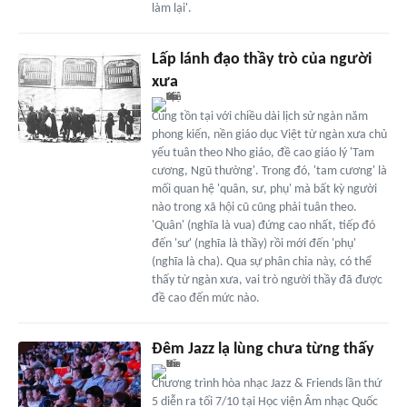
làm lại'.
Lấp lánh đạo thầy trò của người
xưa
Cùng tồn tại với chiều dài lịch sử ngàn năm
phong kiến, nền giáo dục Việt từ ngàn xưa chủ
yếu tuân theo Nho giáo, đề cao giáo lý 'Tam
cương, Ngũ thường'. Trong đó, 'tam cương' là
mối quan hệ 'quân, sư, phụ' mà bất kỳ người
nào trong xã hội cũ cũng phải tuân theo.
'Quân' (nghĩa là vua) đứng cao nhất, tiếp đó
đến 'sư' (nghĩa là thầy) rồi mới đến 'phụ'
(nghĩa là cha). Qua sự phân chia này, có thể
thấy từ ngàn xưa, vai trò người thầy đã được
đề cao đến mức nào.
Đêm Jazz lạ lùng chưa từng thấy
Chương trình hòa nhạc Jazz & Friends lần thứ
5 diễn ra tối 7/10 tại Học viện Âm nhạc Quốc