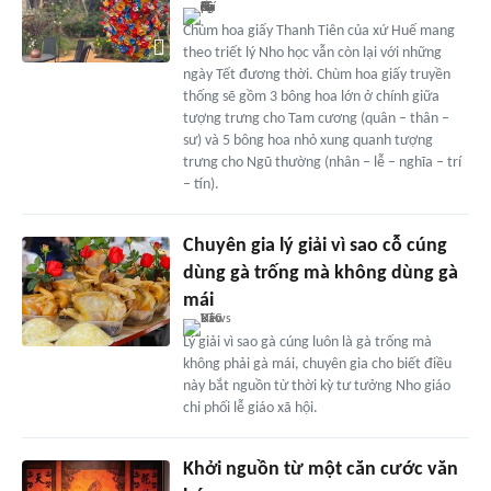
Chùm hoa giấy Thanh Tiên của xứ Huế mang
theo triết lý Nho học vẫn còn lại với những
ngày Tết đương thời. Chùm hoa giấy truyền
thống sẽ gồm 3 bông hoa lớn ở chính giữa
tượng trưng cho Tam cương (quân – thân –
sư) và 5 bông hoa nhỏ xung quanh tượng
trưng cho Ngũ thường (nhân – lễ – nghĩa – trí
– tín).
Chuyên gia lý giải vì sao cỗ cúng
dùng gà trống mà không dùng gà
mái
Lý giải vì sao gà cúng luôn là gà trống mà
không phải gà mái, chuyên gia cho biết điều
này bắt nguồn từ thời kỳ tư tưởng Nho giáo
chi phối lễ giáo xã hội.
Khởi nguồn từ một căn cước văn