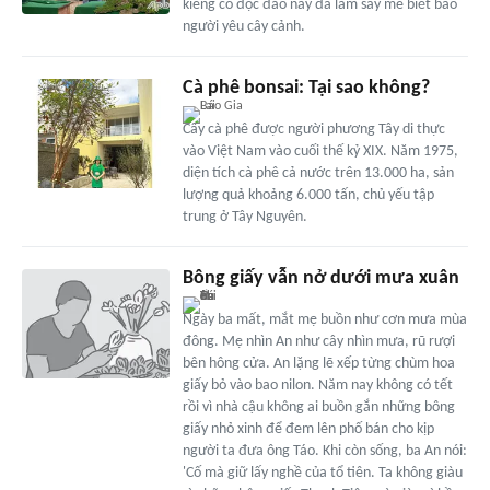
kiểng cổ độc đáo này đã làm say mê biết bao
người yêu cây cảnh.
Cà phê bonsai: Tại sao không?
Cây cà phê được người phương Tây di thực
vào Việt Nam vào cuối thế kỷ XIX. Năm 1975,
diện tích cà phê cả nước trên 13.000 ha, sản
lượng quả khoảng 6.000 tấn, chủ yếu tập
trung ở Tây Nguyên.
Bông giấy vẫn nở dưới mưa xuân
Ngày ba mất, mắt mẹ buồn như cơn mưa mùa
đông. Mẹ nhìn An như cây nhìn mưa, rũ rượi
bên hông cửa. An lặng lẽ xếp từng chùm hoa
giấy bỏ vào bao nilon. Năm nay không có tết
rồi vì nhà cậu không ai buồn gắn những bông
giấy nhỏ xinh để đem lên phố bán cho kịp
người ta đưa ông Táo. Khi còn sống, ba An nói:
'Cố mà giữ lấy nghề của tổ tiên. Ta không giàu