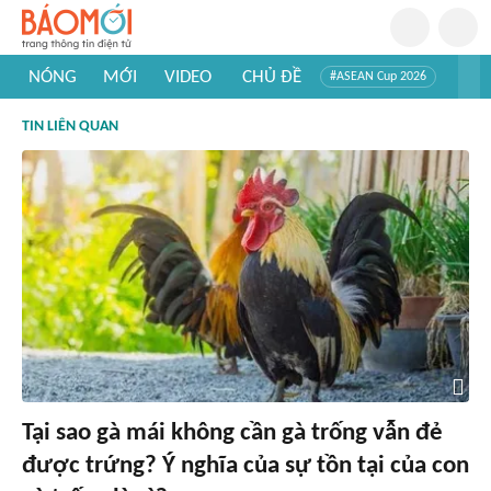
NÓNG
MỚI
VIDEO
CHỦ ĐỀ
#ASEAN Cup 2026
#Trí tuệ nhân tạo
#Mỹ - Iran
#Khám phá Việt Nam
TIN LIÊN QUAN
#Khám phá thế giới
Tại sao gà mái không cần gà trống vẫn đẻ
được trứng? Ý nghĩa của sự tồn tại của con