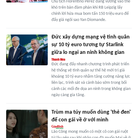
Chủ tịch Florentino Perez đang vướng vào thế
khó trên bàn đàm phán khi RB Leipzig lấy
chính lời hứa mua bom tấn 150 triệu euro để
đẩy giá ngôi sao Yan Diomande.
Đức xây dựng mạng vệ tinh quân
sự 10 tỷ euro tương tự Starlink
giữa lo ngại an ninh không gian
Đức đang đẩy nhanh chương trình phát triển
hệ thống vệ tinh quân sự thế hệ mới trị giá
khoảng 10 tỷ euro nhằm tăng cường năng lực
liên lạc, trinh sát và cảnh báo sớm trong bối
cảnh các mối đe dọa an ninh trong không gian
ngày càng gia tăng.
Trùm ma túy muốn dùng 'thẻ đen'
để con gái về ở với mình
Lão Công mong muốn có một cô con gái ruột
từ lâu nên sau khi nhận con đã muốn Mai về ở