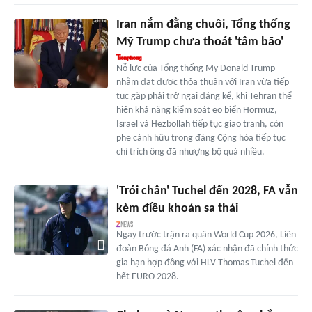
Iran nắm đằng chuôi, Tổng thống
Mỹ Trump chưa thoát 'tâm bão'
Nỗ lực của Tổng thống Mỹ Donald Trump
nhằm đạt được thỏa thuận với Iran vừa tiếp
tục gặp phải trở ngại đáng kể, khi Tehran thể
hiện khả năng kiểm soát eo biển Hormuz,
Israel và Hezbollah tiếp tục giao tranh, còn
phe cánh hữu trong đảng Cộng hòa tiếp tục
chỉ trích ông đã nhượng bộ quá nhiều.
'Trói chân' Tuchel đến 2028, FA vẫn
kèm điều khoản sa thải
Ngay trước trận ra quân World Cup 2026, Liên
đoàn Bóng đá Anh (FA) xác nhận đã chính thức
gia hạn hợp đồng với HLV Thomas Tuchel đến
hết EURO 2028.