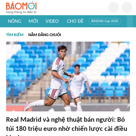
NÓNG
MỚI
VIDEO
CHỦ ĐỀ
#ASEAN Cup 2026
#Trí tuệ nhân tạo
#Mỹ - Iran
#Khám phá Việt Nam
TÌM KIẾM
NẮM ĐẰNG CHUÔI
#Khám phá thế giới
Real Madrid và nghệ thuật bán người: Bỏ
túi 180 triệu euro nhờ chiến lược cài điều