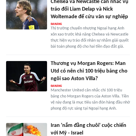
Chelsea và Newcastle cân nhắc vụ
tráo đổi Liam Delap và Nick
Woltemade để cứu vãn sự nghiệp
Thị trường chuyển nhượng Ngoại hạng Anh
xôn xao trước khả năng Chelsea và Newcastle
thực hiện vụ tráo đổi nhân sự nhằm giải quyết
bài toán phong độ cho hai tiền đạo đắt giá.
Thương vụ Morgan Rogers: Man
Utd có nên chi 100 triệu bảng cho
ngôi sao Aston Villa?
Manchester United cân nhắc chi 100 triệu
bảng cho Morgan Rogers của Aston Villa. Tiền
vệ này đang là mục tiêu săn đón hàng đầu nhờ
phong độ rực sáng tại Ngoại hạng Anh.
Iran 'nắm đằng chuôi' cuộc chiến
với Mỹ - Israel