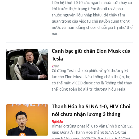
Liên hệ thực tế từ các ngành nhựa, sữa hay cơ
khí trước thực trạng tiềm ẩn rủi ro vì phụ
thuộc nguyên liệu nhập khẩu, để thấy tầm
quan trọng của việc tự chủ nguồn cung trong
nước và 'nắm đằng chuôi' chuỗi giá trị như thế
nào.
Canh bạc giữ chân Elon Musk của
Tesla
Cổ đông Tesla sắp bỏ phiếu về gói thưởng kỷ
lục cho Elon Musk. Nếu không chấp thuận, họ
có thể mất vị CEO được cho là 'không thể thay
thế' cùng toàn bộ giá trị thương hiệu Tesla.
Thanh Hóa hạ SLNA 1-0, HLV Choi
nói chưa nhận lương 3 tháng
Rimario trừng phạt lỗi Cao Văn Bình ở phút 32,
giúp Đông Á Thanh Hóa thắng SLNA 1-0 tại
vòng 8 V-League 2025/26. Sau trận, HLV Choi