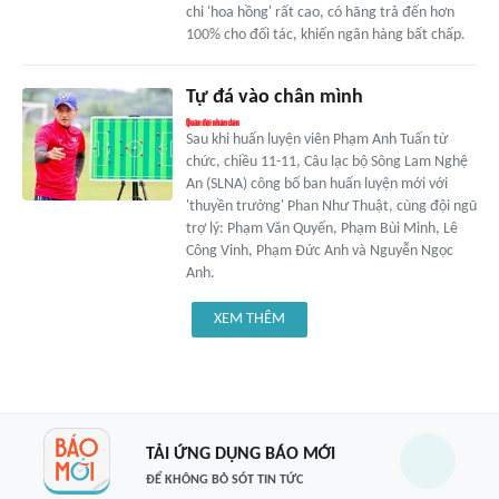
chi 'hoa hồng' rất cao, có hãng trả đến hơn
100% cho đối tác, khiến ngân hàng bất chấp.
Tự đá vào chân mình
Sau khi huấn luyện viên Phạm Anh Tuấn từ
chức, chiều 11-11, Câu lạc bộ Sông Lam Nghệ
An (SLNA) công bố ban huấn luyện mới với
'thuyền trưởng' Phan Như Thuật, cùng đội ngũ
trợ lý: Phạm Văn Quyến, Phạm Bùi Minh, Lê
Công Vinh, Phạm Đức Anh và Nguyễn Ngọc
Anh.
XEM THÊM
TẢI ỨNG DỤNG BÁO MỚI
ĐỂ KHÔNG BỎ SÓT TIN TỨC