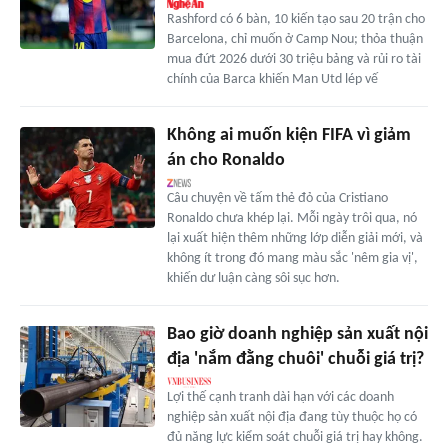
Rashford có 6 bàn, 10 kiến tạo sau 20 trận cho
Barcelona, chỉ muốn ở Camp Nou; thỏa thuận
mua đứt 2026 dưới 30 triệu bảng và rủi ro tài
chính của Barca khiến Man Utd lép vế
Không ai muốn kiện FIFA vì giảm
án cho Ronaldo
Câu chuyện về tấm thẻ đỏ của Cristiano
Ronaldo chưa khép lại. Mỗi ngày trôi qua, nó
lại xuất hiện thêm những lớp diễn giải mới, và
không ít trong đó mang màu sắc 'nêm gia vị',
khiến dư luận càng sôi sục hơn.
Bao giờ doanh nghiệp sản xuất nội
địa 'nắm đằng chuôi' chuỗi giá trị?
Lợi thế cạnh tranh dài hạn với các doanh
nghiệp sản xuất nội địa đang tùy thuộc họ có
đủ năng lực kiểm soát chuỗi giá trị hay không.