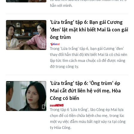
hẳn với mình.
'Lửa trắng' tập 6: Bạn gái Cương
'đen' lật mặt khi biết Mai là con gái
ông trùm
Trong 'Lửa trắng' tập 6, bạn gái Cương 'đen'
thay đổi hẳn thái độ khi biết Mai là cô chủ nên
lập tức tìm cách mua chuộc cô để được nâng
đỡ trong công ty.
'Lửa trắng' tập 6: 'Ông trùm' ép
Mai cắt đứt liên hệ với mẹ, Hòa
Công có biến
Trong tập 6 'Lửa trắng', lão Công ép Mai lựa
chọn để có tiền chữa bệnh cho mẹ, trong lúc
một vụ việc đẫm máu bất ngờ xảy ra tại công
ty Hòa Công.