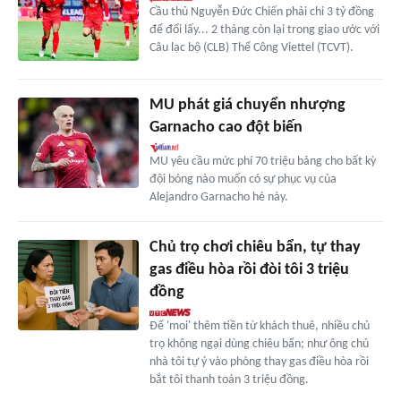
Cầu thủ Nguyễn Đức Chiến phải chi 3 tỷ đồng
để đổi lấy... 2 tháng còn lại trong giao ước với
Câu lạc bộ (CLB) Thể Công Viettel (TCVT).
MU phát giá chuyển nhượng
Garnacho cao đột biến
MU yêu cầu mức phí 70 triệu bảng cho bất kỳ
đội bóng nào muốn có sự phục vụ của
Alejandro Garnacho hè này.
Chủ trọ chơi chiêu bẩn, tự thay
gas điều hòa rồi đòi tôi 3 triệu
đồng
Để 'moi' thêm tiền từ khách thuê, nhiều chủ
trọ không ngại dùng chiêu bẩn; như ông chủ
nhà tôi tự ý vào phòng thay gas điều hòa rồi
bắt tôi thanh toán 3 triệu đồng.