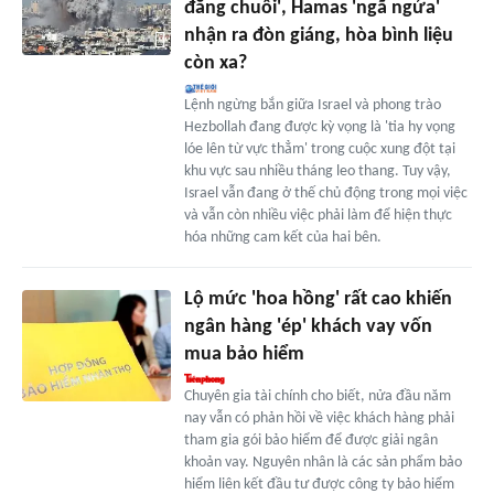
đằng chuôi', Hamas 'ngã ngửa'
nhận ra đòn giáng, hòa bình liệu
còn xa?
Lệnh ngừng bắn giữa Israel và phong trào
Hezbollah đang được kỳ vọng là 'tia hy vọng
lóe lên từ vực thẳm' trong cuộc xung đột tại
khu vực sau nhiều tháng leo thang. Tuy vậy,
Israel vẫn đang ở thế chủ động trong mọi việc
và vẫn còn nhiều việc phải làm để hiện thực
hóa những cam kết của hai bên.
Lộ mức 'hoa hồng' rất cao khiến
ngân hàng 'ép' khách vay vốn
mua bảo hiểm
Chuyên gia tài chính cho biết, nửa đầu năm
nay vẫn có phản hồi về việc khách hàng phải
tham gia gói bảo hiểm để được giải ngân
khoản vay. Nguyên nhân là các sản phẩm bảo
hiểm liên kết đầu tư được công ty bảo hiểm