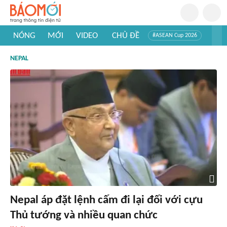
NÓNG
MỚI
VIDEO
CHỦ ĐỀ
#ASEAN Cup 2026
#Trí tuệ nhân tạo
#Mỹ - Iran
#Khám phá Việt Nam
NEPAL
#Khám phá thế giới
Nepal áp đặt lệnh cấm đi lại đối với cựu
Thủ tướng và nhiều quan chức