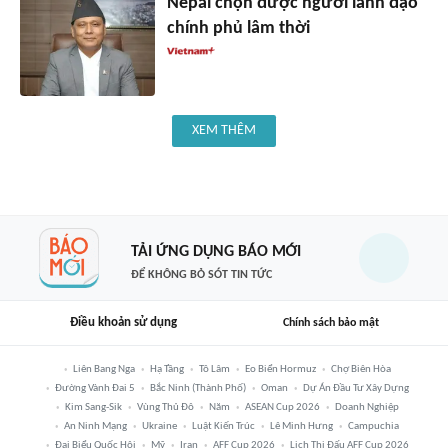
Nepal chọn được người lãnh đạo
chính phủ lâm thời
XEM THÊM
TẢI ỨNG DỤNG BÁO MỚI
ĐỂ KHÔNG BỎ SÓT TIN TỨC
Điều khoản sử dụng
Chính sách bảo mật
Liên Bang Nga
Hạ Tầng
Tô Lâm
Eo Biển Hormuz
Chợ Biên Hòa
Đường Vành Đai 5
Bắc Ninh (thành Phố)
Oman
Dự Án Đầu Tư Xây Dựng
Kim Sang-Sik
Vùng Thủ Đô
Năm
ASEAN Cup 2026
Doanh Nghiệp
An Ninh Mạng
Ukraine
Luật Kiến Trúc
Lê Minh Hưng
Campuchia
Đại Biểu Quốc Hội
Mỹ
Iran
AFF Cup 2026
Lịch Thi Đấu AFF Cup 2026