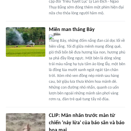
cặp đôi 'Triều Tuyết Lục' Lý Lan Địch - Ngao
Thụy Bằng sớm đóng thêm một phim hiện đại
nữa cho thỏa lòng người hâm mộ.
Miên man tháng Bảy
Tháng Bảy, những đốm nắng đan cài dọc lối về
hiên vắng. Tôi đi giữa mênh mang đồng quê,
gió thổi bốn bề đưa hương lúa non, hương phù
sa phả đầy lồng ngực. Một bên là dòng sông
trải màu nắng hạ tựa tấm áo lộng lẫy, một bên
là đồng lúa mướt xanh ngút ngát tận chân
trời. Xóm nhỏ ven đồng nép mình sau hàng
cau, bờ giậu lưa thưa khóm hoa mảnh dẻ.
Những con đường nhỏ nhắn, quanh co uốn
lượn bên ngoài những mảnh sân phơi vàng
rơm rạ, đàn trẻ quê tung tẩy nô đùa.
CLIP: Mãn nhãn trước màn tử
chiến 'nảy lửa' của báo săn và báo
hoa mai