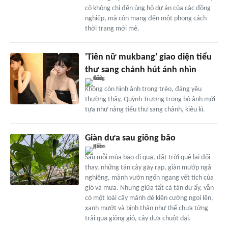
cô không chỉ đến ủng hộ dự án của các đồng
nghiệp, mà còn mang đến một phong cách
thời trang mới mẻ.
'Tiên nữ mukbang' giao diện tiểu
thư sang chảnh hút ánh nhìn
Không còn hình ảnh trong trẻo, đáng yêu
thường thấy, Quỳnh Trương trong bộ ảnh mới
tựa như nàng tiểu thư sang chảnh, kiêu kì.
Giàn dưa sau giông bão
Sau mỗi mùa bão đi qua, đất trời quê lại đổi
thay, những tán cây gãy rạp, giàn mướp ngả
nghiêng, mảnh vườn ngổn ngang vết tích của
gió và mưa. Nhưng giữa tất cả tàn dư ấy, vẫn
có một loài cây mảnh dẻ kiên cường ngoi lên,
xanh mướt và bình thản như thể chưa từng
trải qua giông gió, cây dưa chuột dại.