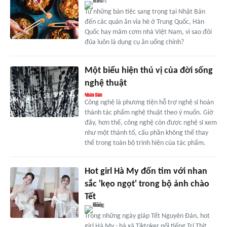
Từ những bàn tiệc sang trọng tại Nhật Bản
đến các quán ăn vỉa hè ở Trung Quốc, Hàn
Quốc hay mâm cơm nhà Việt Nam, vì sao đôi
đũa luôn là dụng cụ ăn uống chính?
Một biểu hiện thú vị của đời sống
nghệ thuật
Công nghệ là phương tiện hỗ trợ nghệ sĩ hoàn
thành tác phẩm nghệ thuật theo ý muốn. Giờ
đây, hơn thế, công nghệ còn được nghệ sĩ xem
như một thành tố, cấu phần không thể thay
thế trong toàn bộ trình hiện của tác phẩm.
Hot girl Hà My đốn tim với nhan
sắc 'kẹo ngọt' trong bộ ảnh chào
Tết
Trong những ngày giáp Tết Nguyên Đán, hot
girl Hà My - bà xã Tiktoker nổi tiếng Trí Thịt