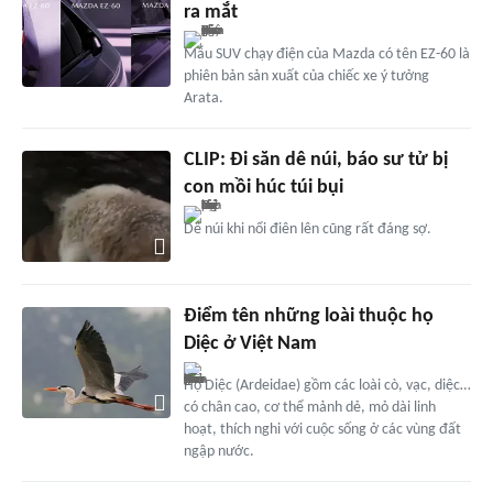
ra mắt
Mẫu SUV chạy điện của Mazda có tên EZ-60 là
phiên bản sản xuất của chiếc xe ý tưởng
Arata.
CLIP: Đi săn dê núi, báo sư tử bị
con mồi húc túi bụi
Dê núi khi nổi điên lên cũng rất đáng sợ.
Điểm tên những loài thuộc họ
Diệc ở Việt Nam
Họ Diệc (Ardeidae) gồm các loài cò, vạc, diệc…
có chân cao, cơ thể mảnh dẻ, mỏ dài linh
hoạt, thích nghi với cuộc sống ở các vùng đất
ngập nước.