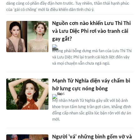
dáng cũng có phần đầy đặn hơn trước. Tuy nhiên, thần thái hạnh phúc
của 'gái có chồng' mới là điều khiến dân tình chú ý.
Nguồn cơn nào khiến Lưu Thi Thi
và Lưu Diệc Phi rơi vào tranh cãi
gay gắt?
Không phải bỗng dưng mà fan của Lưu Thi Thi
và Lưu Diệc Phi lại tranh cãi kịch liệt đến vậy
và mọi chuyện vẫn chưa ngã ngũ.
Mạnh Tử Nghĩa diện váy chấm bi
hở lưng cực nóng bỏng
Mỹ nhân Mạnh Tử Nghĩa gây sốt với bộ ảnh
khoe trọn tấm lưng trần gợi cảm, khẳng định
đẳng cấp nhan sắc giữa lúc bận rộn với dự án
mới.
Người 'vá' những bình gốm vỡ và