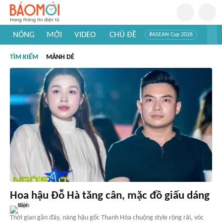
NÓNG
MỚI
VIDEO
CHỦ ĐỀ
#ASEAN Cup 2026
#Tuyển sinh đại học 2026
#Trí tuệ nhân tạo
#Mỹ - Iran
TÌM KIẾM
MẢNH DẺ
#Khám phá Việt Nam
#Khám phá thế giới
Hoa hậu Đỗ Hà tăng cân, mặc đồ giấu dáng
Thời gian gần đây, nàng hậu gốc Thanh Hóa chuộng style rộng rãi, vóc