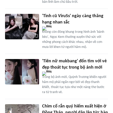
bản lĩnh làm chủ bầu trời.
'Tình cũ ViruSs' ngày càng thăng
hạng nhan sắc
Không còn đóng khung trong hình ảnh 'bánh
bèo', Ngọc Kem thường xuyên thử sức với
những phong cách khác nhau, nhận về cơn
mưa lời khen từ người hâm mộ.
'Tiên nữ mukbang' đốn tim với vẻ
đẹp thoát tục trong bộ ảnh mới
Trong bộ ảnh mới, Quỳnh Trương khiến người
hâm mộ phải ngẩn ngơ bởi vẻ đẹp thanh
khiết, thoát tục tựa như một nàng thơ bước
ra từ tranh vẽ.
Chim cổ rắn quý hiếm xuất hiện ở
Đồng Tháp, người dân lập tức bàn