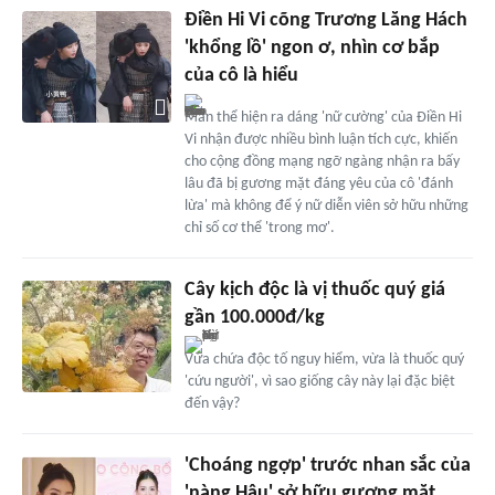
Điền Hi Vi cõng Trương Lăng Hách
'khổng lồ' ngon ơ, nhìn cơ bắp
của cô là hiểu
Màn thể hiện ra dáng 'nữ cường' của Điền Hi
Vi nhận được nhiều bình luận tích cực, khiến
cho cộng đồng mạng ngỡ ngàng nhận ra bấy
lâu đã bị gương mặt đáng yêu của cô 'đánh
lừa' mà không để ý nữ diễn viên sở hữu những
chỉ số cơ thể 'trong mơ'.
Cây kịch độc là vị thuốc quý giá
gần 100.000đ/kg
Vừa chứa độc tố nguy hiểm, vừa là thuốc quý
'cứu người', vì sao giống cây này lại đặc biệt
đến vậy?
'Choáng ngợp' trước nhan sắc của
'nàng Hậu' sở hữu gương mặt