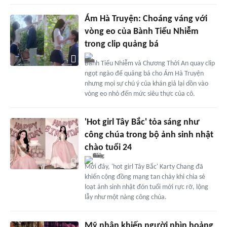
Ám Hà Truyện: Choáng váng với
vòng eo của Bành Tiểu Nhiễm
trong clip quảng bá
Bành Tiểu Nhiễm và Chương Thời An quay clip
ngọt ngào để quảng bá cho Ám Hà Truyện
nhưng mọi sự chú ý của khán giả lại dồn vào
vòng eo nhỏ đến mức siêu thực của cô.
'Hot girl Tây Bắc' tỏa sáng như
công chúa trong bộ ảnh sinh nhật
chào tuổi 24
Mới đây, 'hot girl Tây Bắc' Karty Chang đã
khiến cộng đồng mạng tan chảy khi chia sẻ
loạt ảnh sinh nhật đón tuổi mới rực rỡ, lộng
lẫy như một nàng công chúa.
Mỹ nhân khiến người nhìn hoảng