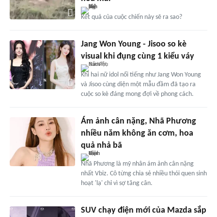
Kết quả của cuộc chiến này sẽ ra sao?
Jang Won Young - Jisoo so kè
visual khi đụng cùng 1 kiểu váy
Khi hai nữ idol nổi tiếng như Jang Won Young
và Jisoo cùng diện một mẫu đầm đã tạo ra
cuộc so kè đáng mong đợi về phong cách.
Ám ảnh cân nặng, Nhã Phương
nhiều năm không ăn cơm, hoa
quả nhả bã
Nhã Phương là mỹ nhân ám ảnh cân nặng
nhất Vbiz. Cô từng chia sẻ nhiều thói quen sinh
hoạt 'lạ' chỉ vì sợ tăng cân.
SUV chạy điện mới của Mazda sắp