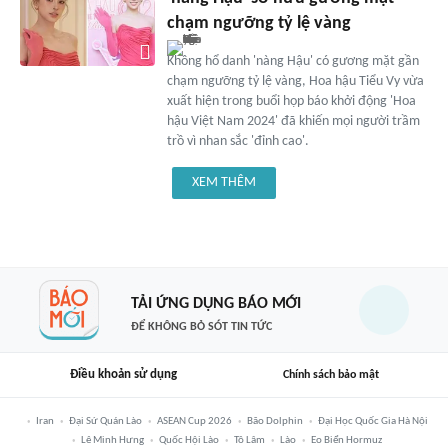
chạm ngưỡng tỷ lệ vàng
Không hổ danh 'nàng Hậu' có gương mặt gần
chạm ngưỡng tỷ lệ vàng, Hoa hậu Tiểu Vy vừa
xuất hiện trong buổi họp báo khởi động 'Hoa
hậu Việt Nam 2024' đã khiến mọi người trầm
trồ vì nhan sắc 'đỉnh cao'.
XEM THÊM
TẢI ỨNG DỤNG BÁO MỚI
ĐỂ KHÔNG BỎ SÓT TIN TỨC
Điều khoản sử dụng
Chính sách bảo mật
Iran
Đại Sứ Quán Lào
ASEAN Cup 2026
Bão Dolphin
Đại Học Quốc Gia Hà Nội
Lê Minh Hưng
Quốc Hội Lào
Tô Lâm
Lào
Eo Biển Hormuz