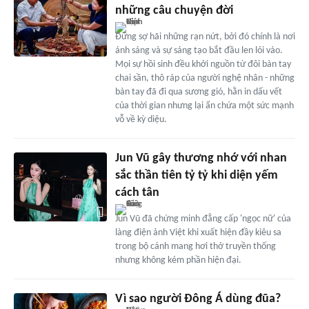
những câu chuyện đời
Đừng sợ hãi những rạn nứt, bởi đó chính là nơi
ánh sáng và sự sáng tạo bắt đầu len lỏi vào.
Mọi sự hồi sinh đều khởi nguồn từ đôi bàn tay
chai sần, thô ráp của người nghệ nhân - những
bàn tay đã đi qua sương gió, hằn in dấu vết
của thời gian nhưng lại ẩn chứa một sức mạnh
vỗ về kỳ diệu.
Jun Vũ gây thương nhớ với nhan
sắc thần tiên tỷ tỷ khi diện yếm
cách tân
Jun Vũ đã chứng minh đẳng cấp 'ngọc nữ' của
làng điện ảnh Việt khi xuất hiện đầy kiêu sa
trong bộ cánh mang hơi thở truyền thống
nhưng không kém phần hiện đại.
Vì sao người Đông Á dùng đũa?