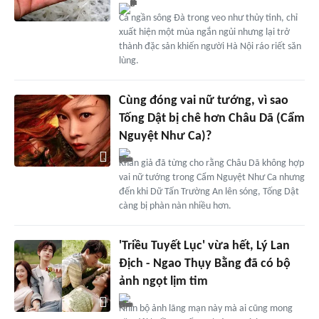
Cá ngần sông Đà trong veo như thủy tinh, chỉ
xuất hiện một mùa ngắn ngủi nhưng lại trở
thành đặc sản khiến người Hà Nội ráo riết săn
lùng.
Cùng đóng vai nữ tướng, vì sao
Tống Dật bị chê hơn Châu Dã (Cẩm
Nguyệt Như Ca)?
Khán giả đã từng cho rằng Châu Dã không hợp
vai nữ tướng trong Cẩm Nguyệt Như Ca nhưng
đến khi Dữ Tấn Trường An lên sóng, Tống Dật
càng bị phàn nàn nhiều hơn.
'Triều Tuyết Lục' vừa hết, Lý Lan
Địch - Ngao Thụy Bằng đã có bộ
ảnh ngọt lịm tim
Nhìn bộ ảnh lãng mạn này mà ai cũng mong