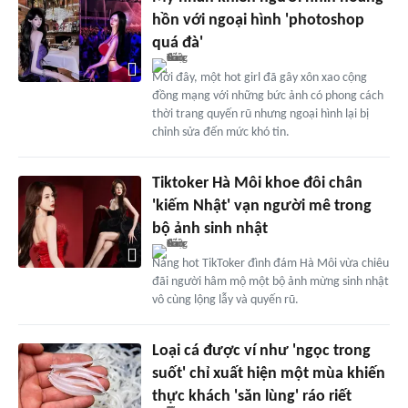
hồn với ngoại hình 'photoshop
quá đà'
Mới đây, một hot girl đã gây xôn xao cộng
đồng mạng với những bức ảnh có phong cách
thời trang quyến rũ nhưng ngoại hình lại bị
chỉnh sửa đến mức khó tin.
Tiktoker Hà Môi khoe đôi chân
'kiếm Nhật' vạn người mê trong
bộ ảnh sinh nhật
Nàng hot TikToker đình đám Hà Môi vừa chiêu
đãi người hâm mộ một bộ ảnh mừng sinh nhật
vô cùng lộng lẫy và quyến rũ.
Loại cá được ví như 'ngọc trong
suốt' chỉ xuất hiện một mùa khiến
thực khách 'săn lùng' ráo riết