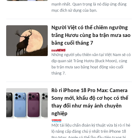
mạnh nhất. Quan trọng là nó đáp ứng đúng
mục đích sử dụng của bạn.
Người Việt có thể chiêm ngưỡng
trăng Hươu cùng ba trận mưa sao
băng cuối tháng 7
Những người yêu thiên văn tại Việt Nam sẽ có
dịp quan sát Trăng Hươu (Buck Moon), cùng
ba trận mưa sao băng hoạt động vào cuối
tháng 7.
Rò rỉ iPhone 18 Pro Max: Camera
Sony mới, khẩu độ cơ học có thể
thay đổi như máy ảnh chuyên
nghiệp
Một tài liệu chẩn đoán kỹ thuật vừa bị rò rỉ hé
lộ nâng cấp đáng chú ý nhất trên iPhone 18
Pro Max: Apple có thể lần đầu tiên trang bị