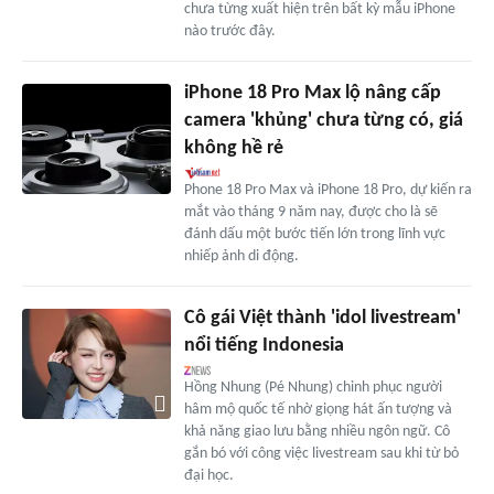
chưa từng xuất hiện trên bất kỳ mẫu iPhone
nào trước đây.
iPhone 18 Pro Max lộ nâng cấp
camera 'khủng' chưa từng có, giá
không hề rẻ
Phone 18 Pro Max và iPhone 18 Pro, dự kiến ra
mắt vào tháng 9 năm nay, được cho là sẽ
đánh dấu một bước tiến lớn trong lĩnh vực
nhiếp ảnh di động.
Cô gái Việt thành 'idol livestream'
nổi tiếng Indonesia
Hồng Nhung (Pé Nhung) chinh phục người
hâm mộ quốc tế nhờ giọng hát ấn tượng và
khả năng giao lưu bằng nhiều ngôn ngữ. Cô
gắn bó với công việc livestream sau khi từ bỏ
đại học.