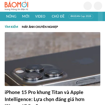
NÓNG
MỚI
VIDEO
CHỦ ĐỀ
#ASEAN Cup 2026
#Trí tuệ nhân tạo
#Mỹ - Iran
#Khám phá Việt Nam
TÌM KIẾM
MÁY ẢNH CHUYÊN NGHIỆP
#Khám phá thế giới
iPhone 15 Pro khung Titan và Apple
Intelligence: Lựa chọn đáng giá hơn