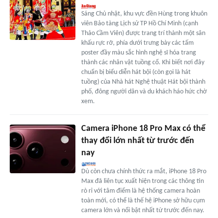
Sáng Chủ nhật, khu vực đền Hùng trong khuôn
viên Bảo tàng Lịch sử TP Hồ Chí Minh (cạnh
Thảo Cầm Viên) được trang trí thành một sân
khấu rực rỡ, phía dưới trưng bày các tấm
poster đầy màu sắc hình nghệ sĩ hóa trang
thành các nhân vật tuồng cổ. Khi biết nơi đây
chuẩn bị biểu diễn hát bội (còn gọi là hát
tuồng) của Nhà hát Nghệ thuật Hát bội thành
phố, đông người dân và du khách háo hức chờ
xem.
Camera iPhone 18 Pro Max có thể
thay đổi lớn nhất từ trước đến
nay
Dù còn chưa chính thức ra mắt, iPhone 18 Pro
Max đã liên tục xuất hiện trong các thông tin
rò rỉ với tâm điểm là hệ thống camera hoàn
toàn mới, có thể là thế hệ iPhone sở hữu cụm
camera lớn và nổi bật nhất từ trước đến nay.