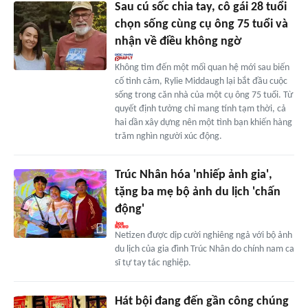
Sau cú sốc chia tay, cô gái 28 tuổi
chọn sống cùng cụ ông 75 tuổi và
nhận về điều không ngờ
Không tìm đến một mối quan hệ mới sau biến
cố tình cảm, Rylie Middaugh lại bắt đầu cuộc
sống trong căn nhà của một cụ ông 75 tuổi. Từ
quyết định tưởng chỉ mang tính tạm thời, cả
hai dần xây dựng nên một tình bạn khiến hàng
trăm nghìn người xúc động.
Trúc Nhân hóa 'nhiếp ảnh gia',
tặng ba mẹ bộ ảnh du lịch 'chấn
động'
Netizen được dịp cười nghiêng ngả với bộ ảnh
du lịch của gia đình Trúc Nhân do chính nam ca
sĩ tự tay tác nghiệp.
Hát bội đang đến gần công chúng