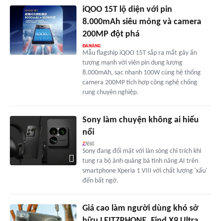
iQOO 15T lộ diện với pin
8.000mAh siêu mỏng và camera
200MP đột phá
Mẫu flagship iQOO 15T sắp ra mắt gây ấn
tượng mạnh với viên pin dung lượng
8.000mAh, sạc nhanh 100W cùng hệ thống
camera 200MP tích hợp công nghệ chống
rung chuyên nghiệp.
Sony làm chuyện không ai hiểu
nổi
Sony đang đối mặt với làn sóng chỉ trích khi
tung ra bộ ảnh quảng bá tính năng AI trên
smartphone Xperia 1 VIII với chất lượng 'xấu'
đến bất ngờ.
Giá cao làm người dùng khó sở
hữu LEITZPHONE, Find X9 Ultra