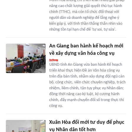
Minh Hóa không chỉ triển khai nhiều giải pháp
nâng cao chất lượng giải quyết thủ tục hành
chính (TTHC), mà còn tổ chức đối thoại với
người dân và doanh nghiệp để lắng nghe ý
kiến góp ý, với tinh thần thẳng thắn nhìn vào
những tồn tại hạn chế để 'tự soi, tự sửa'.
An Giang ban hành kế hoạch mới
về xây dựng văn hóa công vụ
UBND tỉnh An Giang vừa ban hành Kế hoạch
triển khai thực hiện Đề án Văn hóa công vụ
trên địa bàn tỉnh, nhằm xây dựng đội ngũ cán
bộ, công chức, viên chức chuyên nghiệp, trách
nhiệm, liêm chính, tận tụy phục vụ Nhân dân;
đồng thời nâng cao kỷ luật, kỷ cương hành
chính, đẩy mạnh chuyển đổi số trong thực thi
công vụ.
Xuân Hòa đổi mới tư duy để phục
vụ Nhân dân tốt hơn