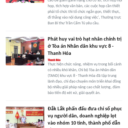
cáo để giảm gánh nặng cho cơ sở; tích hợp hội
họp, tích hợp văn bản, các cuộc họp cần thiết
phải tổ chức thì tổ chức ngắn gọn, thiết thực,
đi thẳng vào nội dung công việc', Thường trực
Ban Bí thư Trần Cẩm Tú yêu cầu.
Phát huy vai trò hạt nhân chính trị
ở Tòa án Nhân dân khu vực 8 -
Thanh Hóa
Thực hiện chức năng, nhiệm vụ trong bối cảnh
có nhiều khó khăn, Chi bộ Tòa án Nhân dân
(TAND) khu vực 8 - Thanh Hóa đã tập trung
lãnh đạo, chỉ đạo chuyên môn triển khai đồng
bộ nhiều giải pháp nâng cao chất lượng, đảm
bảo tiến độ xét xử, giải quyết án.
Đắk Lắk phấn đấu đưa chỉ số phục
vụ người dân, doanh nghiệp lọt
vào nhóm 10 tỉnh, thành phố dẫn