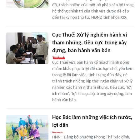
độ, trách nhiệm của một bộ phận cán bộ trong
hệ thống chính trị của tỉnh vừa được đề cập
đến tại kỳ họp thứ tư, HĐND tỉnh khóa XIX.
Cục Thuế: Xử lý nghiêm hành vi
tham nhũng, tiêu cực trong xây
dựng, ban hành văn bản
Cục Thuế vừa ban hành kế hoạch hành động
nhằm khắc phục triệt để các hạn chế, yếu kém
trong lề lối làm việc, tình trạng đùn đẩy, né
tránh trách nhiệm; kịp thời ngăn chặn và xử lý
nghiêm các hành vi tham nhũng, tiêu cực, 'lợi
ích nhóm', 'lợi ích cục bộ' trong xây dựng, ban
hành văn bản.
Học Bác làm những việc ích nước,
lợi dân
HNN - Đảng bộ phường Phong Thái xác định,