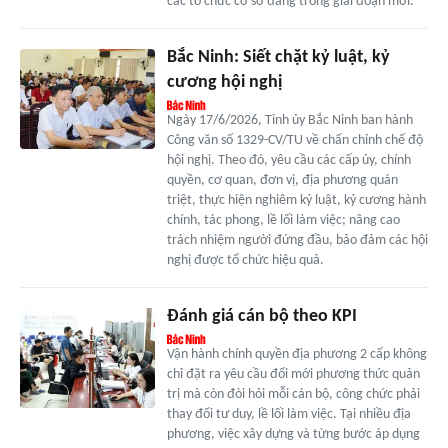
các tổ chức cơ sở đảng trong giai đoạn mới.
Bắc Ninh: Siết chặt kỷ luật, kỷ
cương hội nghị
Ngày 17/6/2026, Tỉnh ủy Bắc Ninh ban hành
Công văn số 1329-CV/TU về chấn chỉnh chế độ
hội nghị. Theo đó, yêu cầu các cấp ủy, chính
quyền, cơ quan, đơn vị, địa phương quán
triệt, thực hiện nghiêm kỷ luật, kỷ cương hành
chính, tác phong, lề lối làm việc; nâng cao
trách nhiệm người đứng đầu, bảo đảm các hội
nghị được tổ chức hiệu quả.
Đánh giá cán bộ theo KPI
Vận hành chính quyền địa phương 2 cấp không
chỉ đặt ra yêu cầu đổi mới phương thức quản
trị mà còn đòi hỏi mỗi cán bộ, công chức phải
thay đổi tư duy, lề lối làm việc. Tại nhiều địa
phương, việc xây dựng và từng bước áp dụng