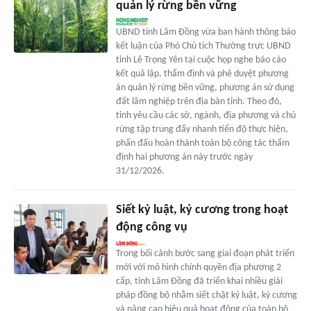
quản lý rừng bền vững
UBND tỉnh Lâm Đồng vừa ban hành thông báo
kết luận của Phó Chủ tịch Thường trực UBND
tỉnh Lê Trọng Yên tại cuộc họp nghe báo cáo
kết quả lập, thẩm định và phê duyệt phương
án quản lý rừng bền vững, phương án sử dụng
đất lâm nghiệp trên địa bàn tỉnh. Theo đó,
tỉnh yêu cầu các sở, ngành, địa phương và chủ
rừng tập trung đẩy nhanh tiến độ thực hiện,
phấn đấu hoàn thành toàn bộ công tác thẩm
định hai phương án này trước ngày
31/12/2026.
Siết kỷ luật, kỷ cương trong hoạt
động công vụ
Trong bối cảnh bước sang giai đoạn phát triển
mới với mô hình chính quyền địa phương 2
cấp, tỉnh Lâm Đồng đã triển khai nhiều giải
pháp đồng bộ nhằm siết chặt kỷ luật, kỷ cương
và nâng cao hiệu quả hoạt động của toàn bộ