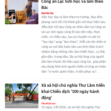
Công an Lạc Sơn học và làm theo
Bác
Việc học tập và làm theo tư tưởng, đạo đức,
phong cách Hồ Chí Minh gắn với thực hiện Sáu
điều Bác Hồ dạy Công an nhân dân tại Công an
xã Lạc Sơn ngày càng đi vào nền nếp, thực
chất, có chiều sâu, tạo sự chuyển rõ nét từ
“học tập” sang “làm theo”. Mỗi cán bộ chiến sĩ
công an nơi đây luôn nêu cao tinh thần trách
nhiệm bằng những việc làm thiết thực, cụ thể,
gần dân, trọng dân, lấy sự hài lòng của người
dân làm thước đo hiệu quả công tác, góp phần
xây dựng hình ảnh người chiến sĩ Công an nhân
dân “vì nước quên thân, vì dân phục vụ”.
Xã xã hội chủ nghĩa Thư Lâm triển
khai Chiến dịch '100 ngày hành
động'
Từ ngày 1/8/2026, xã xã hội chủ nghĩa Thư