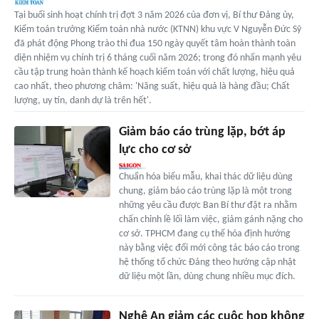
Tại buổi sinh hoạt chính trị đợt 3 năm 2026 của đơn vị, Bí thư Đảng ủy,
Kiểm toán trưởng Kiểm toán nhà nước (KTNN) khu vực V Nguyễn Đức Sỹ
đã phát động Phong trào thi đua 150 ngày quyết tâm hoàn thành toàn
diện nhiệm vụ chính trị 6 tháng cuối năm 2026; trong đó nhấn mạnh yêu
cầu tập trung hoàn thành kế hoạch kiểm toán với chất lượng, hiệu quả
cao nhất, theo phương châm: 'Năng suất, hiệu quả là hàng đầu; Chất
lượng, uy tín, danh dự là trên hết'.
Giảm báo cáo trùng lặp, bớt áp
lực cho cơ sở
Chuẩn hóa biểu mẫu, khai thác dữ liệu dùng
chung, giảm báo cáo trùng lặp là một trong
những yêu cầu được Ban Bí thư đặt ra nhằm
chấn chỉnh lề lối làm việc, giảm gánh nặng cho
cơ sở. TPHCM đang cụ thể hóa định hướng
này bằng việc đổi mới công tác báo cáo trong
hệ thống tổ chức Đảng theo hướng cập nhật
dữ liệu một lần, dùng chung nhiều mục đích.
Nghệ An giảm các cuộc họp không