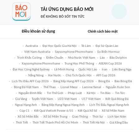
TẢI ỨNG DỤNG BÁO MỚI
ĐỂ KHÔNG BỎ SÓT TIN TỨC
Điều khoản sử dụng
Chính sách bảo mật
Australia
Đại Học Quốc Gia Hà Nội
Tô Lâm
Đại Sứ Quán Lào
Việt Nam-Australia
Saysomphone Phomvihane
Eo Biển Hormuz
Trịnh Khắc Cường
Điểm Chuẩn
Nhà Nước Việt Nam
Lào
Bão Dolphin
Xaysomphone Phomvihane
Trung Học Phổ Thông
ASEAN Cup 2026
Đại Học Công Nghệ Sydney
Lê Minh Hưng
Quốc Hội Lào
Iran
Liên Bang Nga
Nắng Nóng
Hai Nước
Chủ Tịch Quốc Hội
AFF Cup 2026
Lịch Thi Đấu AFF Cup 2026
Bảng Xếp Hạng AFF Cup 2026
Bóng Đá
Báo Bóng Đá
Bóng Đá Việt Nam
Thể Thao
Lionel Messi
Lamine Yamal
Nguyễn Xuân Son
Nguyễn Đình Bắc
Tin Thế Giới
Pháp Luật
Xã Hội
Tin Bão
Tin Tức
Giá Vàng
Tuyển Việt Nam
U23 Việt Nam
U17 Việt Nam
Kết Quả Bóng Đá
Ngoại Hạng Anh
Bảng Xếp Hạng Ngoại Hạng Anh
Lịch Thi Đấu Ngoại Hạng Anh
Cúp C1
Kết Quả Vietlott Power 6/55
Kết Quả Xổ Số
Xổ Số Miền Nam
Xổ Số Miền Bắc
Xổ Số Miền Trung
Giao Thông
Thời Sự
Lịch Vạn Niên
Thời Tiết
Thời Tiết Thành Phố Hồ Chí Minh
Thời Tiết Hà Nội
Giá Xăng Dầu