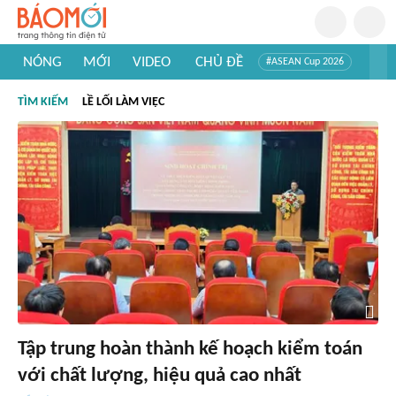
NÓNG
MỚI
VIDEO
CHỦ ĐỀ
#ASEAN Cup 2026
#Tuyển sinh đại học 2026
#Trí tuệ nhân tạo
#Mỹ - Iran
TÌM KIẾM
LỀ LỐI LÀM VIỆC
#Khám phá Việt Nam
#Khám phá thế giới
Tập trung hoàn thành kế hoạch kiểm toán
với chất lượng, hiệu quả cao nhất