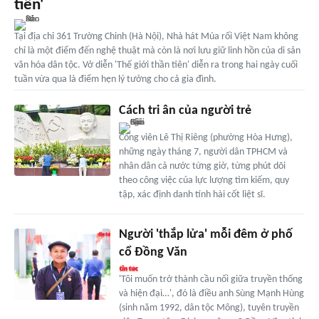
tiên'
Tại địa chỉ 361 Trường Chinh (Hà Nội), Nhà hát Múa rối Việt Nam không
chỉ là một điểm đến nghệ thuật mà còn là nơi lưu giữ linh hồn của di sản
văn hóa dân tộc. Vở diễn 'Thế giới thần tiên' diễn ra trong hai ngày cuối
tuần vừa qua là điểm hẹn lý tưởng cho cả gia đình.
Cách tri ân của người trẻ
Công viên Lê Thị Riêng (phường Hòa Hưng),
những ngày tháng 7, người dân TPHCM và
nhân dân cả nước từng giờ, từng phút dõi
theo công việc của lực lượng tìm kiếm, quy
tập, xác định danh tính hài cốt liệt sĩ.
Người 'thắp lửa' mỗi đêm ở phố
cổ Đồng Văn
'Tôi muốn trở thành cầu nối giữa truyền thống
và hiện đại…', đó là điều anh Sùng Mạnh Hùng
(sinh năm 1992, dân tộc Mông), tuyên truyền