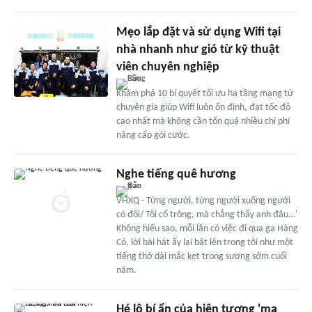
Mẹo lắp đặt và sử dụng Wifi tại
nhà nhanh như gió từ kỹ thuật
viên chuyên nghiệp
Khám phá 10 bí quyết tối ưu hạ tầng mạng từ
chuyên gia giúp Wifi luôn ổn định, đạt tốc độ
cao nhất mà không cần tốn quá nhiều chi phí
nâng cấp gói cước.
Nghe tiếng quê hương
VHXQ - Từng người, từng người xuống người
có đôi/ Tôi cố trông, mà chẳng thấy anh đâu…'
Không hiểu sao, mỗi lần có việc đi qua ga Hàng
Cỏ, lời bài hát ấy lại bật lên trong tôi như một
tiếng thở dài mắc kẹt trong sương sớm cuối
năm.
Hé lộ bí ẩn của hiện tượng 'ma