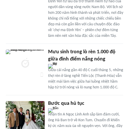
Định Yên từ lâu đã trở thành niềm tự hào của
người dân vùng sông nước Nam Bộ. Với lịch sử
hơn 200 năm hình thành và phát triển, nơi đây
không chỉ nổi tiếng với những chiếc chiếu bền
đẹp mà còn gắn liền với câu chuyện độc đáo
về 'chợ ma Định Yên' – phiên chợ đêm từng
làm nên nét văn hóa đặc sắc của miền Tây.
Mưu sinh trong lò rèn 1.000 độ
giữa đỉnh điểm nắng nóng
Giữa cái nắng gần 40 độ C cuối tháng 5, những
thợ rèn ở làng nghề Tiến Lộc (Thanh Hóa) vẫn
miệt mài làm việc giữa hai luồng nhiệt hầm
hập từ trời nóng và lò nung hơn 1.000 độ C.
Bước qua hủ tục
Nhận tin A Ngọc Linh Anh sắp làm đám cưới,
ông Hà Ban trở về Kon Tum. Chuyến đi khiến
ký ức năm xưa ùa về nguyên vẹn. Với ông, đây