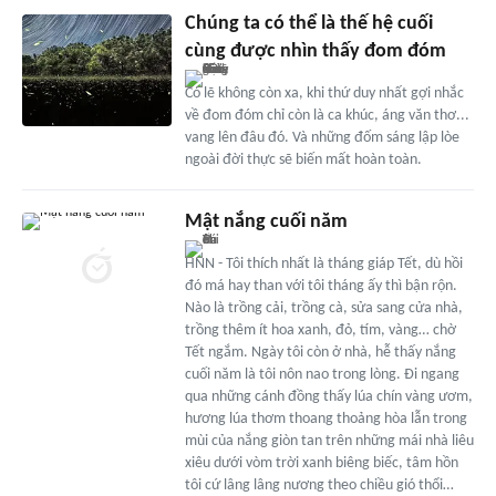
Chúng ta có thể là thế hệ cuối
cùng được nhìn thấy đom đóm
Có lẽ không còn xa, khi thứ duy nhất gợi nhắc
về đom đóm chỉ còn là ca khúc, áng văn thơ...
vang lên đâu đó. Và những đốm sáng lập lòe
ngoài đời thực sẽ biến mất hoàn toàn.
Mật nắng cuối năm
HNN - Tôi thích nhất là tháng giáp Tết, dù hồi
đó má hay than với tôi tháng ấy thì bận rộn.
Nào là trồng cải, trồng cà, sửa sang cửa nhà,
trồng thêm ít hoa xanh, đỏ, tím, vàng… chờ
Tết ngắm. Ngày tôi còn ở nhà, hễ thấy nắng
cuối năm là tôi nôn nao trong lòng. Đi ngang
qua những cánh đồng thấy lúa chín vàng ươm,
hương lúa thơm thoang thoảng hòa lẫn trong
mùi của nắng giòn tan trên những mái nhà liêu
xiêu dưới vòm trời xanh biêng biếc, tâm hồn
tôi cứ lâng lâng nương theo chiều gió thổi…