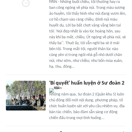
HNN - Những buổi chiều, tôi thường hay ra
ban công ngóng về phía núi. Trong màu sương
ảo huyền, tôi thấy hình như núi đang vươn lên,
cơ hồ chạm vào ráng chiều. Đỉnh núi màu
huyết dụ. Lời ba bất chợt văng vẳng bên tai
tôi: 'Núi đẹp nhất là vào lúc hoàng hôn, sau
này khi ba mất, chiều, Út ngóng về phía núi, sẽ
thấy ba''. Thuở ấy, tôi vẫn nghĩ ba sẽ ở mãi
bên tôi. Trong mắt tôi, người thân lúc nào
cũng yên vị trong ngôi nhà gỗ nhỏ dưới chân
núi, như sớm, như chiều; như bốn mùa xuân,
hạ, thu, đông…
'Bí quyết' huấn luyện ở Sư đoàn 2
Những năm qua, Sư đoàn 2 (Quân khu 5) luôn
chủ động đổi mới nội dung, phương pháp, tổ
chức huấn luyện sát với yêu cầu nhiệm vụ, địa
bàn tác chiến, bảo đảm sẵn sàng cơ động
chiến đấu trong mọi tình huống...