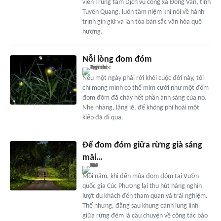
viên Trung tâm Dịch vụ công xã Đồng Văn, tỉnh
Tuyên Quang, luôn tâm niệm khi nói về hành
trình gìn giữ và lan tỏa bản sắc văn hóa quê
hương.
Nỗi lòng đom đóm
Nếu một ngày phải rời khỏi cuộc đời này, tôi
chỉ mong mình có thể mỉm cười như một đốm
đom đóm đã cháy hết phần ánh sáng của nó.
Nhẹ nhàng, lặng lẽ, để không phí hoài một
kiếp đã đi qua.
Để đom đóm giữa rừng già sáng
mãi…
Mỗi năm, khi đến mùa đom đóm tại Vườn
quốc gia Cúc Phương lại thu hút hàng nghìn
lượt du khách đến tham quan và trải nghiệm.
Thế nhưng, đằng sau khung cảnh lung linh
giữa rừng đêm là câu chuyện về công tác bảo