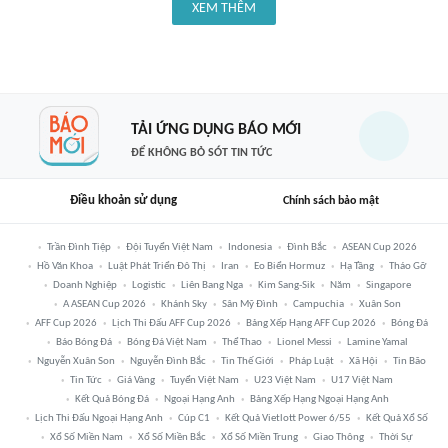
XEM THÊM
TẢI ỨNG DỤNG BÁO MỚI
ĐỂ KHÔNG BỎ SÓT TIN TỨC
Điều khoản sử dụng
Chính sách bảo mật
Trần Đình Tiệp
Đội Tuyển Việt Nam
Indonesia
Đình Bắc
ASEAN Cup 2026
Hồ Văn Khoa
Luật Phát Triển Đô Thị
Iran
Eo Biển Hormuz
Hạ Tầng
Tháo Gỡ
Doanh Nghiệp
Logistic
Liên Bang Nga
Kim Sang-Sik
Năm
Singapore
A ASEAN Cup 2026
Khánh Sky
Sân Mỹ Đình
Campuchia
Xuân Son
AFF Cup 2026
Lịch Thi Đấu AFF Cup 2026
Bảng Xếp Hạng AFF Cup 2026
Bóng Đá
Báo Bóng Đá
Bóng Đá Việt Nam
Thể Thao
Lionel Messi
Lamine Yamal
Nguyễn Xuân Son
Nguyễn Đình Bắc
Tin Thế Giới
Pháp Luật
Xã Hội
Tin Bão
Tin Tức
Giá Vàng
Tuyển Việt Nam
U23 Việt Nam
U17 Việt Nam
Kết Quả Bóng Đá
Ngoại Hạng Anh
Bảng Xếp Hạng Ngoại Hạng Anh
Lịch Thi Đấu Ngoại Hạng Anh
Cúp C1
Kết Quả Vietlott Power 6/55
Kết Quả Xổ Số
Xổ Số Miền Nam
Xổ Số Miền Bắc
Xổ Số Miền Trung
Giao Thông
Thời Sự