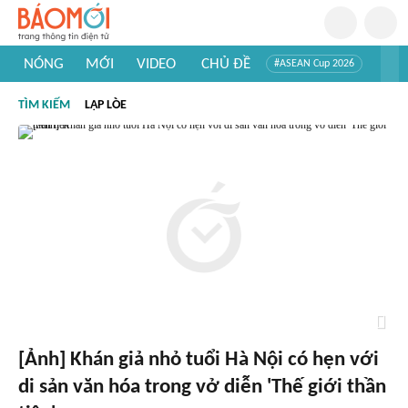
NÓNG
MỚI
VIDEO
CHỦ ĐỀ
#ASEAN Cup 2026
#Trí tuệ nhân tạo
#Mỹ - Iran
#Khám phá Việt Nam
TÌM KIẾM
LẬP LÒE
#Khám phá thế giới
[Ảnh] Khán giả nhỏ tuổi Hà Nội có hẹn với
di sản văn hóa trong vở diễn 'Thế giới thần