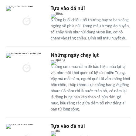
Tựa vào đá núi
Những buổi chiều, tôi thường hay ra ban công
ngóng về phía núi. Trong màu sương ảo huyền,
tôi thấy hình như núi đang vươn lên, cơ hồ
chạm vào ráng chiều. Đỉnh núi màu huyết dụ.
Những ngày chạy lụt
Những cơn mưa dầm dề báo hiệu mùa lụt lại
về, như một thói quen cũ kỹ của miền Trung.
Vậy mà mỗi năm, người quê tôi vẫn không khỏi
bồn chồn, thấp thỏm. Lụt chẳng bao giờ giống
nhau: Có năm chỉ là nước tràn bờ, có năm lại
là dòng hung hãn kéo theo cả bùn đất, gỗ
mục, kêu răng rắc giữa đêm tối như tiếng ai
oán từ lòng sông.
Tựa vào đá núi