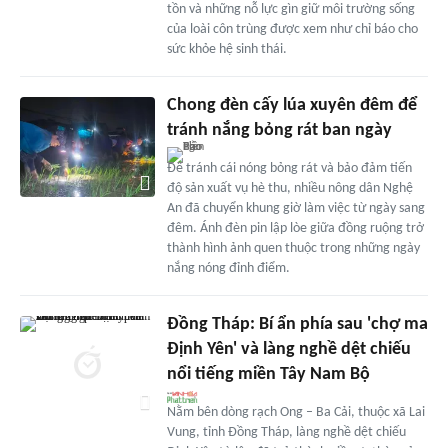
tồn và những nỗ lực gìn giữ môi trường sống
của loài côn trùng được xem như chỉ báo cho
sức khỏe hệ sinh thái.
Chong đèn cấy lúa xuyên đêm để
tránh nắng bỏng rát ban ngày
Để tránh cái nóng bỏng rát và bảo đảm tiến
độ sản xuất vụ hè thu, nhiều nông dân Nghệ
An đã chuyển khung giờ làm việc từ ngày sang
đêm. Ánh đèn pin lập lòe giữa đồng ruộng trở
thành hình ảnh quen thuộc trong những ngày
nắng nóng đỉnh điểm.
Đồng Tháp: Bí ẩn phía sau 'chợ ma
Định Yên' và làng nghề dệt chiếu
nổi tiếng miền Tây Nam Bộ
Nằm bên dòng rạch Ong – Ba Cải, thuộc xã Lai
Vung, tỉnh Đồng Tháp, làng nghề dệt chiếu