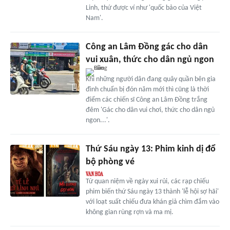
Linh, thứ được ví như 'quốc bảo của Việt
Nam'.
Công an Lâm Đồng gác cho dân
vui xuân, thức cho dân ngủ ngon
Khi những người dân đang quây quần bên gia
đình chuẩn bị đón năm mới thì cũng là thời
điểm các chiến sĩ Công an Lâm Đồng trắng
đêm 'Gác cho dân vui chơi, thức cho dân ngủ
ngon...'.
Thứ Sáu ngày 13: Phim kinh dị đổ
bộ phòng vé
Từ quan niệm về ngày xui rủi, các rạp chiếu
phim biến thứ Sáu ngày 13 thành 'lễ hội sợ hãi'
với loạt suất chiếu đưa khán giả chìm đắm vào
không gian rùng rợn và ma mị.