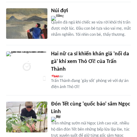
Núi đợi
Quyên đã ngủ khi chiếc xe vừa rời khỏi thị trấn
được một lúc. Đầu con bé tựa vào vai mẹ, mắt
nhắm nghiền. Tôi nhìn con bé, thấy thương.
Hai nữ ca sĩ khiến khán giả 'nổi da
gà' khi xem Thỏ Ơi! của Trấn
Thành
Trấn Thành đang 'gây sốt' phòng vé với dự án
điện ảnh Thỏ Ơi!
Đón Tết cùng 'quốc bảo' sâm Ngọc
Linh
Trên những sườn núi Ngọc Linh cao vút, nhiều
hộ dân đón Tết bên những bếp lửa lập lòe, túc
trực xuyên suốt để giữ từng gốc sâm Ngọc