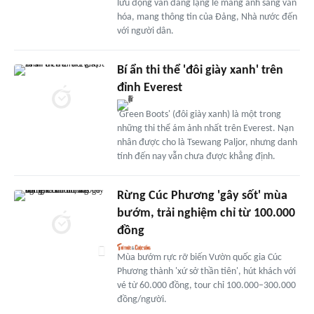
lưu động vẫn đang lặng lẽ mang ánh sáng văn
hóa, mang thông tin của Đảng, Nhà nước đến
với người dân.
Bí ẩn thi thể 'đôi giày xanh' trên
đỉnh Everest
'Green Boots' (đôi giày xanh) là một trong
những thi thể ám ảnh nhất trên Everest. Nạn
nhân được cho là Tsewang Paljor, nhưng danh
tính đến nay vẫn chưa được khẳng định.
Rừng Cúc Phương 'gây sốt' mùa
bướm, trải nghiệm chỉ từ 100.000
đồng
Mùa bướm rực rỡ biến Vườn quốc gia Cúc
Phương thành 'xứ sở thần tiên', hút khách với
vé từ 60.000 đồng, tour chỉ 100.000–300.000
đồng/người.