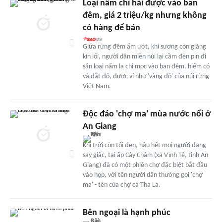
Loại nấm chỉ hái được vào ban
đêm, giá 2 triệu/kg nhưng không
có hàng để bán
Giữa rừng đêm ẩm ướt, khi sương còn giăng
kín lối, người dân miền núi lại cầm đèn pin đi
săn loại nấm lạ chỉ mọc vào ban đêm, hiếm có
và đắt đỏ, được ví như 'vàng đỏ' của núi rừng
Việt Nam.
Độc đáo 'chợ ma' mùa nước nổi ở
An Giang
Khi trời còn tối đen, hầu hết mọi người đang
say giấc, tại ấp Cây Châm (xã Vĩnh Tế, tỉnh An
Giang) đã có một phiên chợ đặc biệt bắt đầu
vào họp, với tên người dân thường gọi 'chợ
ma' - tên của chợ cá Tha La.
Bên ngoại là hạnh phúc