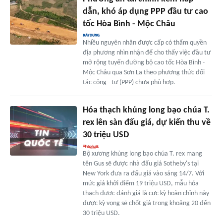
dẫn, khó áp dụng PPP đầu tư cao
tốc Hòa Bình - Mộc Châu
Nhiều nguyên nhân được cấp có thẩm quyền
địa phương nhìn nhận để cho thấy việc đầu tư
mở rộng tuyến đường bộ cao tốc Hòa Bình -
Mộc Châu qua Sơn La theo phương thức đối
tác công - tư (PPP) chưa phù hợp.
Hóa thạch khủng long bạo chúa T.
rex lên sàn đấu giá, dự kiến thu về
30 triệu USD
Bộ xương khủng long bạo chúa T. rex mang
tên Gus sẽ được nhà đấu giá Sotheby's tại
New York đưa ra đấu giá vào sáng 14/7. Với
mức giá khởi điểm 19 triệu USD, mẫu hóa
thạch được đánh giá là cực kỳ hoàn chỉnh này
được kỳ vọng sẽ chốt giá trong khoảng 20 đến
30 triệu USD.