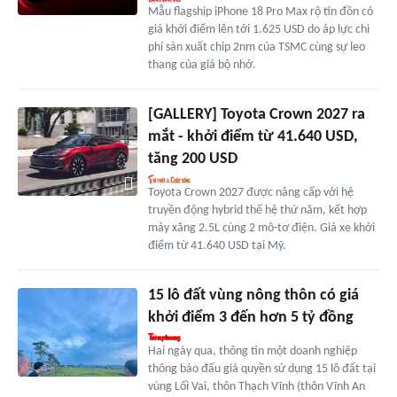
Mẫu flagship iPhone 18 Pro Max rộ tin đồn có
giá khởi điểm lên tới 1.625 USD do áp lực chi
phí sản xuất chip 2nm của TSMC cùng sự leo
thang của giá bộ nhớ.
[GALLERY] Toyota Crown 2027 ra
mắt - khởi điểm từ 41.640 USD,
tăng 200 USD
Toyota Crown 2027 được nâng cấp với hệ
truyền động hybrid thế hệ thứ năm, kết hợp
máy xăng 2.5L cùng 2 mô-tơ điện. Giá xe khởi
điểm từ 41.640 USD tại Mỹ.
15 lô đất vùng nông thôn có giá
khởi điểm 3 đến hơn 5 tỷ đồng
Hai ngày qua, thông tin một doanh nghiệp
thông báo đấu giá quyền sử dụng 15 lô đất tại
vùng Lối Vai, thôn Thạch Vĩnh (thôn Vĩnh An