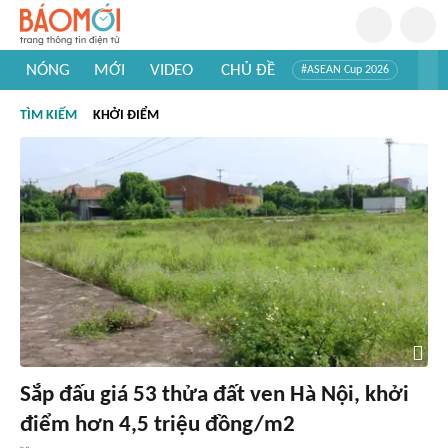
NÓNG
MỚI
VIDEO
CHỦ ĐỀ
#ASEAN Cup 2026
#Trí tuệ nhân tạo
#Mỹ - Iran
#Khám phá Việt Nam
TÌM KIẾM
KHỞI ĐIỂM
#Khám phá thế giới
Sắp đấu giá 53 thửa đất ven Hà Nội, khởi
điểm hơn 4,5 triệu đồng/m2