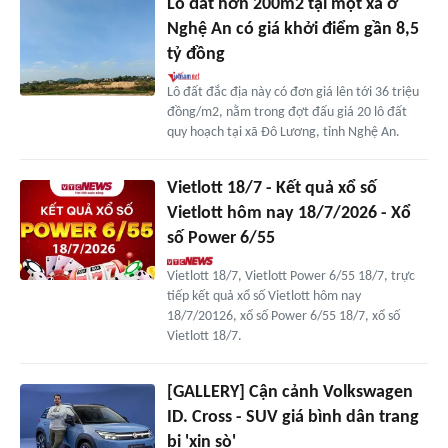
Lô đất hơn 200m2 tại một xã ở
Nghệ An có giá khởi điểm gần 8,5
tỷ đồng
Lô đất đắc địa này có đơn giá lên tới 36 triệu
đồng/m2, nằm trong đợt đấu giá 20 lô đất
quy hoạch tại xã Đô Lương, tỉnh Nghệ An.
Vietlott 18/7 - Kết quả xổ số
Vietlott hôm nay 18/7/2026 - Xổ
số Power 6/55
Vietlott 18/7, Vietlott Power 6/55 18/7, trực
tiếp kết quả xổ số Vietlott hôm nay
18/7/20126, xổ số Power 6/55 18/7, xổ số
Vietlott 18/7.
[GALLERY] Cận cảnh Volkswagen
ID. Cross - SUV giá bình dân trang
bị 'xịn sò'