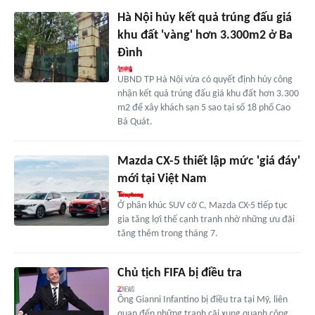
Hà Nội hủy kết quả trúng đấu giá
khu đất 'vàng' hơn 3.300m2 ở Ba
Đình
UBND TP Hà Nội vừa có quyết định hủy công
nhận kết quả trúng đấu giá khu đất hơn 3.300
m2 để xây khách sạn 5 sao tại số 18 phố Cao
Bá Quát.
Mazda CX-5 thiết lập mức 'giá đáy'
mới tại Việt Nam
Ở phân khúc SUV cỡ C, Mazda CX-5 tiếp tục
gia tăng lợi thế cạnh tranh nhờ những ưu đãi
tăng thêm trong tháng 7.
Chủ tịch FIFA bị điều tra
Ông Gianni Infantino bị điều tra tại Mỹ, liên
quan đến những tranh cãi xung quanh công