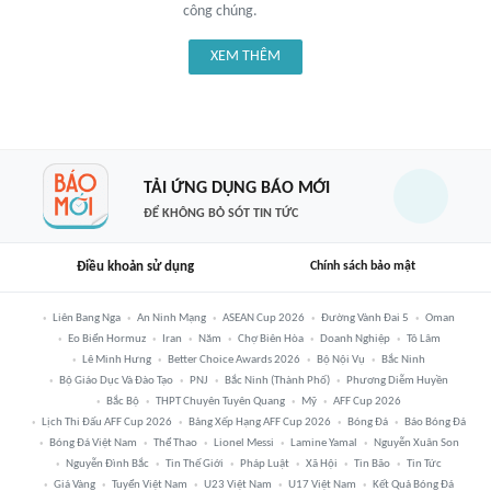
công chúng.
XEM THÊM
TẢI ỨNG DỤNG BÁO MỚI
ĐỂ KHÔNG BỎ SÓT TIN TỨC
Điều khoản sử dụng
Chính sách bảo mật
Liên Bang Nga
An Ninh Mạng
ASEAN Cup 2026
Đường Vành Đai 5
Oman
Eo Biển Hormuz
Iran
Năm
Chợ Biên Hòa
Doanh Nghiệp
Tô Lâm
Lê Minh Hưng
Better Choice Awards 2026
Bộ Nội Vụ
Bắc Ninh
Bộ Giáo Dục Và Đào Tạo
PNJ
Bắc Ninh (thành Phố)
Phương Diễm Huyền
Bắc Bộ
THPT Chuyên Tuyên Quang
Mỹ
AFF Cup 2026
Lịch Thi Đấu AFF Cup 2026
Bảng Xếp Hạng AFF Cup 2026
Bóng Đá
Báo Bóng Đá
Bóng Đá Việt Nam
Thể Thao
Lionel Messi
Lamine Yamal
Nguyễn Xuân Son
Nguyễn Đình Bắc
Tin Thế Giới
Pháp Luật
Xã Hội
Tin Bão
Tin Tức
Giá Vàng
Tuyển Việt Nam
U23 Việt Nam
U17 Việt Nam
Kết Quả Bóng Đá