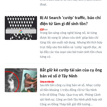
đoạt.
Bị AI Search 'cướp' traffic, báo chí
điện tử làm gì để sinh tồn?
Trong làn sóng công nghệ bùng nổ, AI từng
được kỳ vọng là 'phao cứu sinh' giúp báo chí
tăng tốc sản xuất nội dung. Nhưng khi tích hợp
trực tiếp vào tìm kiếm và 'cướp' người đọc, AI
lại đẩy các tòa soạn vào bài toán sinh tồn chưa
từng có.
Bắt giữ kẻ cướp tài sản của cụ ông
bán vé số ở Tây Ninh
Sau khi tấn công cụ ông bán vé số, Nhạc cướp
số tiền khoảng 1 triệu đồng rồi từ Tây Ninh
trốn về Đồng Tháp. Qua truy xét, Phòng Cảnh
sát hình sự, Công an tỉnh Tây Ninh phối hợp với
Công an Đồng Tháp bắt giữ đối tượng...