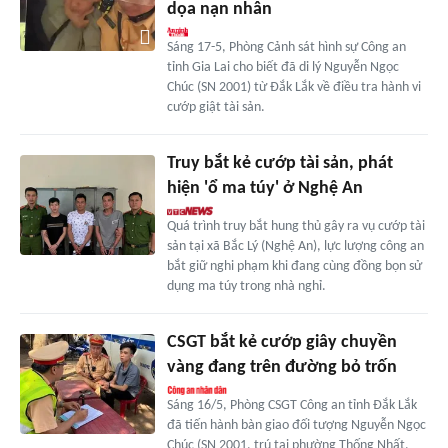
dọa nạn nhân
Sáng 17-5, Phòng Cảnh sát hình sự Công an
tỉnh Gia Lai cho biết đã di lý Nguyễn Ngọc
Chúc (SN 2001) từ Đắk Lắk về điều tra hành vi
cướp giật tài sản.
Truy bắt kẻ cướp tài sản, phát
hiện 'ổ ma túy' ở Nghệ An
Quá trình truy bắt hung thủ gây ra vụ cướp tài
sản tại xã Bắc Lý (Nghệ An), lực lượng công an
bắt giữ nghi phạm khi đang cùng đồng bọn sử
dụng ma túy trong nhà nghỉ.
CSGT bắt kẻ cướp giây chuyền
vàng đang trên đường bỏ trốn
Sáng 16/5, Phòng CSGT Công an tỉnh Đắk Lắk
đã tiến hành bàn giao đối tượng Nguyễn Ngọc
Chúc (SN 2001, trú tại phường Thống Nhất,