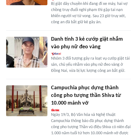
Bị giật dây chuyền khi đang đi xe máy, hai vợ
chồng truy đuổi nghi phạm thì gặp tai nạn
khiến người vợ tử vong. Sau 23 giờ truy xét,
công an đã bắt giữ kẻ gây án.
Danh tính 3 kẻ cướp giật nhắm
vào phụ nữ đeo vàng
Nhóm 3 đối tượng gây ra loạt vụ cướp giật tài
sản, chủ yếu nhằm vào phụ nữ đeo vàng ở
Đồng Nai, vừa bị lực lượng công an bắt giữ.
Campuchia phục dựng thành
công pho tượng thần Shiva từ
10.000 mảnh vỡ
Ngày 19/3, Bộ Văn hóa và Nghệ thuật
Campuchia thông báo đã phục dựng thành
công pho tượng Thần vũ điệu Shiva có niên đại
1.000 năm tuổi từ hơn 10.000 mảnh vỡ được