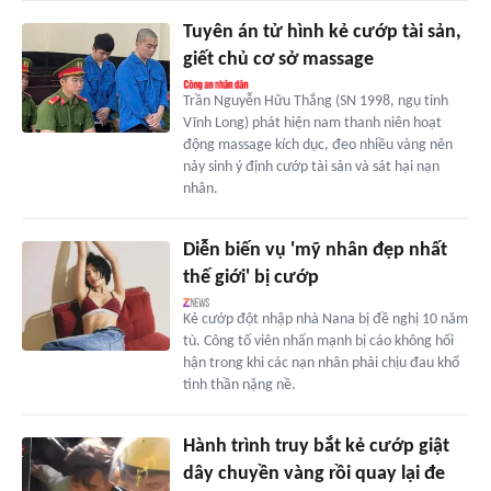
Tuyên án tử hình kẻ cướp tài sản,
giết chủ cơ sở massage
Trần Nguyễn Hữu Thắng (SN 1998, ngụ tỉnh
Vĩnh Long) phát hiện nam thanh niên hoạt
động massage kích dục, đeo nhiều vàng nên
nảy sinh ý định cướp tài sản và sát hại nạn
nhân.
Diễn biến vụ 'mỹ nhân đẹp nhất
thế giới' bị cướp
Kẻ cướp đột nhập nhà Nana bị đề nghị 10 năm
tù. Công tố viên nhấn mạnh bị cáo không hối
hận trong khi các nạn nhân phải chịu đau khổ
tinh thần nặng nề.
Hành trình truy bắt kẻ cướp giật
dây chuyền vàng rồi quay lại đe