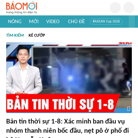
NÓNG
MỚI
VIDEO
CHỦ ĐỀ
#ASEAN Cup 2026
#Trí tuệ nhân tạo
#Mỹ - Iran
#Khám phá Việt Nam
TÌM KIẾM
KẺ CƯỚP
#Khám phá thế giới
Bản tin thời sự 1-8: Xác minh ban đầu vụ
nhóm thanh niên bốc đầu, nẹt pô ở phố đi