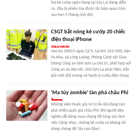
hai kẻ cướp ngân hàng tại Gia Lai đang diễn
ra, đây là phiên tòa được dư luận quan tâm
sau hơn 5 tháng chờ đợi.
CSGT bắt nóng kẻ cướp 20 chiếc
điện thoại iPhone
Vào lúc 00h53 ngày 22/5, tại Km 161+500, bản
Pa Kha, xã Lóng Luông, Phòng Cảnh sát Giao
thông Công an tỉnh Sơn La chủ trì, phối hợp với
Công an xã Vân Hồ, tỉnh Sơn La phát hiện, bắt
giữ một đối tượng về hành vi cướp điện thoại.
'Ma túy zombie' tàn phá châu Phi
Những viên thuốc giá rẻ từ Ấn Độ đang tàn
phá nhiều quốc gia châu Phi, khi người dân
nghèo dễ dàng mua chúng để tăng sức làm
việc nặng nhọc, những kẻ cướp và khủng bố
dùng chúng để 'lấy can đảm'.