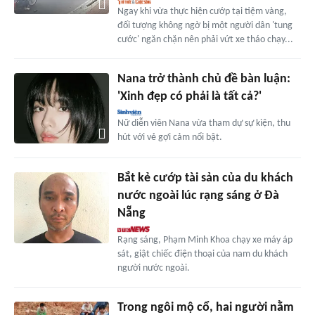
Ngay khi vừa thực hiện cướp tại tiệm vàng,
đối tượng không ngờ bị một người dân 'tung
cước' ngăn chặn nên phải vứt xe tháo chạy...
Nana trở thành chủ đề bàn luận:
'Xinh đẹp có phải là tất cả?'
Nữ diễn viên Nana vừa tham dự sự kiện, thu
hút với vẻ gợi cảm nổi bật.
Bắt kẻ cướp tài sản của du khách
nước ngoài lúc rạng sáng ở Đà
Nẵng
Rạng sáng, Phạm Minh Khoa chạy xe máy áp
sát, giật chiếc điện thoại của nam du khách
người nước ngoài.
Trong ngôi mộ cổ, hai người nằm