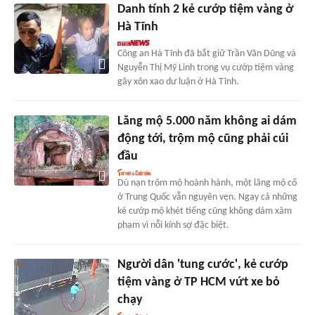
Danh tính 2 kẻ cướp tiệm vàng ở
Hà Tĩnh
Công an Hà Tĩnh đã bắt giữ Trần Văn Dũng và
Nguyễn Thị Mỹ Linh trong vụ cướp tiệm vàng
gây xôn xao dư luận ở Hà Tĩnh.
Lăng mộ 5.000 năm không ai dám
động tới, trộm mộ cũng phải cúi
đầu
Dù nạn trộm mộ hoành hành, một lăng mộ cổ
ở Trung Quốc vẫn nguyên vẹn. Ngay cả những
kẻ cướp mộ khét tiếng cũng không dám xâm
phạm vì nỗi kính sợ đặc biệt.
Người dân 'tung cước', kẻ cướp
tiệm vàng ở TP HCM vứt xe bỏ
chạy