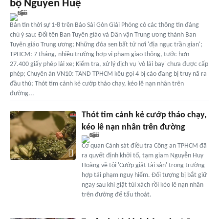
bộ Nguyễn Huệ
Bản tin thời sự 1-8 trên Báo Sài Gòn Giải Phóng có các thông tin đáng
chú ý sau: Đổi tên Ban Tuyên giáo và Dân vận Trung ương thành Ban
Tuyên giáo Trung ương; Những đóa sen bất tử nơi 'địa ngục trần gian';
TPHCM: 7 tháng, nhiều trường hợp vi phạm giao thông, tước hơn
27.400 giấy phép lái xe; Kiểm tra, xử lý dịch vụ 'vỏ lãi bay' chưa được cấp
phép; Chuyên án VN10: TAND TPHCM kêu gọi 4 bị cáo đang bị truy nã ra
đầu thú; Thót tim cảnh kẻ cướp tháo chạy, kéo lê nạn nhân trên
đường...
Thót tim cảnh kẻ cướp tháo chạy,
kéo lê nạn nhân trên đường
Cơ quan Cảnh sát điều tra Công an TPHCM đã
ra quyết định khởi tố, tạm giam Nguyễn Huy
Hoàng về tội 'Cướp giật tài sản' trong trường
hợp tái phạm nguy hiểm. Đối tượng bị bắt giữ
ngay sau khi giật túi xách rồi kéo lê nạn nhân
trên đường để tẩu thoát.