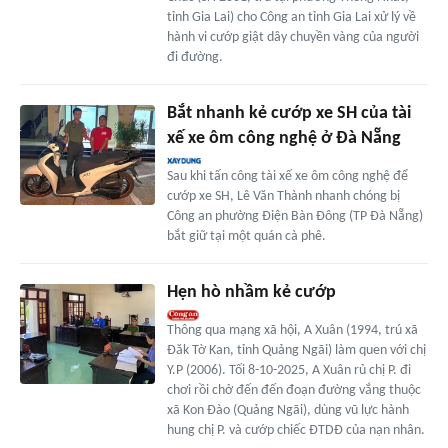
tỉnh Gia Lai) cho Công an tỉnh Gia Lai xử lý về
hành vi cướp giật dây chuyền vàng của người
đi đường.
Bắt nhanh kẻ cướp xe SH của tài
xế xe ôm công nghệ ở Đà Nẵng
Sau khi tấn công tài xế xe ôm công nghệ để
cướp xe SH, Lê Văn Thành nhanh chóng bị
Công an phường Điện Bàn Đông (TP Đà Nẵng)
bắt giữ tại một quán cà phê.
Hẹn hò nhầm kẻ cướp
Thông qua mạng xã hội, A Xuân (1994, trú xã
Đăk Tờ Kan, tỉnh Quảng Ngãi) làm quen với chị
Y.P (2006). Tối 8-10-2025, A Xuân rủ chị P. đi
chơi rồi chở đến đến đoạn đường vắng thuộc
xã Kon Đào (Quảng Ngãi), dùng vũ lực hành
hung chị P. và cướp chiếc ĐTDĐ của nạn nhân.