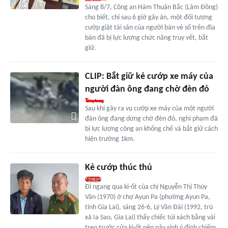
Sáng 8/7, Công an Hàm Thuận Bắc (Lâm Đồng)
cho biết, chỉ sau 6 giờ gây án, một đối tượng
cướp giật tài sản của người bán vé số trên địa
bàn đã bị lực lượng chức năng truy vết, bắt
giữ.
CLIP: Bắt giữ kẻ cướp xe máy của
người đàn ông đang chờ đèn đỏ
Sau khi gây ra vụ cướp xe máy của một người
đàn ông đang dừng chờ đèn đỏ, nghi phạm đã
bị lực lượng công an khống chế và bắt giữ cách
hiện trường 1km.
Kẻ cướp thúc thủ
Đi ngang qua ki-ốt của chị Nguyễn Thị Thúy
Vân (1970) ở chợ Ayun Pa (phường Ayun Pa,
tỉnh Gia Lai), sáng 26-6, Lý Văn Đài (1992, trú
xã Ia Sao, Gia Lai) thấy chiếc túi xách bằng vải
treo trước cửa ki-ốt nên nảy sinh ý định chiếm