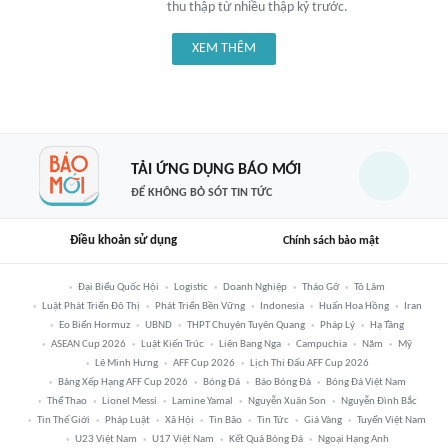
thu thập từ nhiều thập kỷ trước.
XEM THÊM
TẢI ỨNG DỤNG BÁO MỚI
ĐỂ KHÔNG BỎ SÓT TIN TỨC
Điều khoản sử dụng
Chính sách bảo mật
Đại Biểu Quốc Hội
Logistic
Doanh Nghiệp
Tháo Gỡ
Tô Lâm
Luật Phát Triển Đô Thị
Phát Triển Bền Vững
Indonesia
Huấn Hoa Hồng
Iran
Eo Biển Hormuz
UBND
THPT Chuyên Tuyên Quang
Pháp Lý
Hạ Tầng
ASEAN Cup 2026
Luật Kiến Trúc
Liên Bang Nga
Campuchia
Năm
Mỹ
Lê Minh Hưng
AFF Cup 2026
Lịch Thi Đấu AFF Cup 2026
Bảng Xếp Hạng AFF Cup 2026
Bóng Đá
Báo Bóng Đá
Bóng Đá Việt Nam
Thể Thao
Lionel Messi
Lamine Yamal
Nguyễn Xuân Son
Nguyễn Đình Bắc
Tin Thế Giới
Pháp Luật
Xã Hội
Tin Bão
Tin Tức
Giá Vàng
Tuyển Việt Nam
U23 Việt Nam
U17 Việt Nam
Kết Quả Bóng Đá
Ngoại Hạng Anh