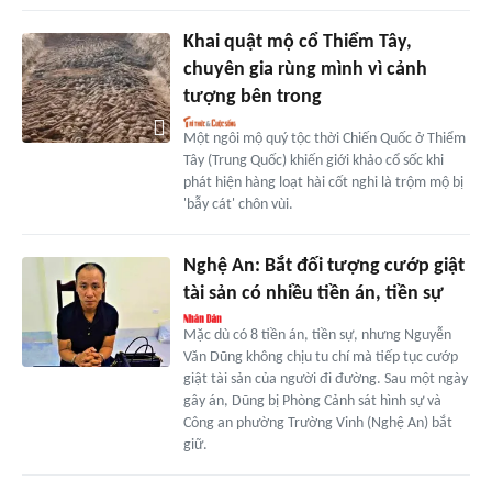
Khai quật mộ cổ Thiểm Tây,
chuyên gia rùng mình vì cảnh
tượng bên trong
Một ngôi mộ quý tộc thời Chiến Quốc ở Thiểm
Tây (Trung Quốc) khiến giới khảo cổ sốc khi
phát hiện hàng loạt hài cốt nghi là trộm mộ bị
'bẫy cát' chôn vùi.
Nghệ An: Bắt đối tượng cướp giật
tài sản có nhiều tiền án, tiền sự
Mặc dù có 8 tiền án, tiền sự, nhưng Nguyễn
Văn Dũng không chịu tu chí mà tiếp tục cướp
giật tài sản của người đi đường. Sau một ngày
gây án, Dũng bị Phòng Cảnh sát hình sự và
Công an phường Trường Vinh (Nghệ An) bắt
giữ.