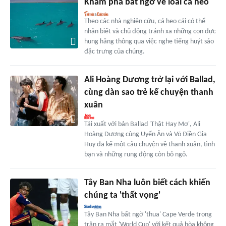
Khám phá bất ngờ về loài cá heo
Theo các nhà nghiên cứu, cá heo cái có thể
nhận biết và chủ động tránh xa những con đực
hung hăng thông qua việc nghe tiếng huýt sáo
đặc trưng của chúng.
Ali Hoàng Dương trở lại với Ballad,
cùng dàn sao trẻ kể chuyện thanh
xuân
Tái xuất với bản Ballad 'Thật Hay Mơ', Ali
Hoàng Dương cùng Uyển Ân và Võ Điền Gia
Huy đã kể một câu chuyện về thanh xuân, tình
bạn và những rung động còn bỏ ngỏ.
Tây Ban Nha luôn biết cách khiến
chúng ta 'thất vọng'
Tây Ban Nha bất ngờ 'thua' Cape Verde trong
trận ra mắt 'World Cup' với kết quả hòa không