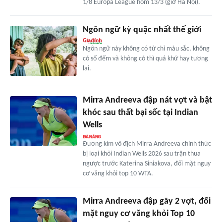
1/8 Europa League hôm 13/3 (giờ Hà Nội).
Ngôn ngữ kỳ quặc nhất thế giới
Ngôn ngữ này không có từ chỉ màu sắc, không
có số đếm và không có thì quá khứ hay tương
lai.
Mirra Andreeva đập nát vợt và bật
khóc sau thất bại sốc tại Indian
Wells
Đương kim vô địch Mirra Andreeva chính thức
bị loại khỏi Indian Wells 2026 sau trận thua
ngược trước Katerina Siniakova, đối mặt nguy
cơ văng khỏi top 10 WTA.
Mirra Andreeva đập gãy 2 vợt, đối
mặt nguy cơ văng khỏi Top 10