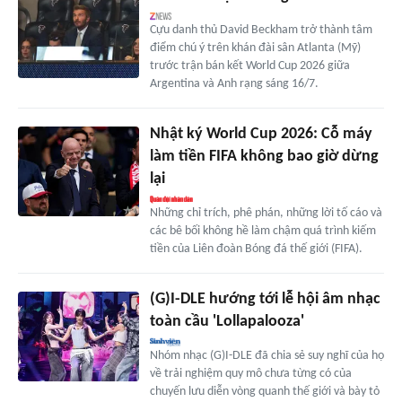
Cựu danh thủ David Beckham trở thành tâm
điểm chú ý trên khán đài sân Atlanta (Mỹ)
trước trận bán kết World Cup 2026 giữa
Argentina và Anh rạng sáng 16/7.
Nhật ký World Cup 2026: Cỗ máy
làm tiền FIFA không bao giờ dừng
lại
Những chỉ trích, phê phán, những lời tố cáo và
các bê bối không hề làm chậm quá trình kiếm
tiền của Liên đoàn Bóng đá thế giới (FIFA).
(G)I-DLE hướng tới lễ hội âm nhạc
toàn cầu 'Lollapalooza'
Nhóm nhạc (G)I-DLE đã chia sẻ suy nghĩ của họ
về trải nghiệm quy mô chưa từng có của
chuyến lưu diễn vòng quanh thế giới và bày tỏ