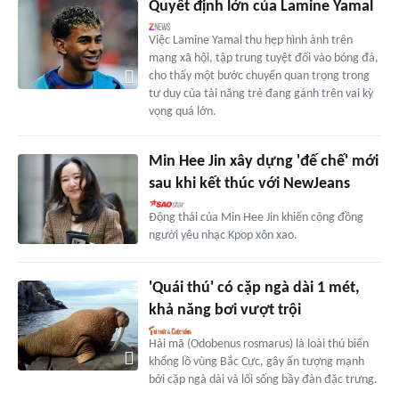
Quyết định lớn của Lamine Yamal
Việc Lamine Yamal thu hẹp hình ảnh trên
mạng xã hội, tập trung tuyệt đối vào bóng đá,
cho thấy một bước chuyển quan trọng trong
tư duy của tài năng trẻ đang gánh trên vai kỳ
vọng quá lớn.
Min Hee Jin xây dựng 'đế chế' mới
sau khi kết thúc với NewJeans
Động thái của Min Hee Jin khiến cộng đồng
người yêu nhạc Kpop xôn xao.
'Quái thú' có cặp ngà dài 1 mét,
khả năng bơi vượt trội
Hải mã (Odobenus rosmarus) là loài thú biển
khổng lồ vùng Bắc Cực, gây ấn tượng mạnh
bởi cặp ngà dài và lối sống bầy đàn đặc trưng.