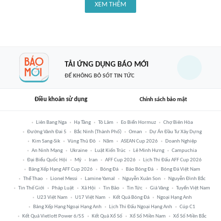
XEM THÊM
TẢI ỨNG DỤNG BÁO MỚI
ĐỂ KHÔNG BỎ SÓT TIN TỨC
Điều khoản sử dụng
Chính sách bảo mật
Liên Bang Nga
Hạ Tầng
Tô Lâm
Eo Biển Hormuz
Chợ Biên Hòa
Đường Vành Đai 5
Bắc Ninh (thành Phố)
Oman
Dự Án Đầu Tư Xây Dựng
Kim Sang-Sik
Vùng Thủ Đô
Năm
ASEAN Cup 2026
Doanh Nghiệp
An Ninh Mạng
Ukraine
Luật Kiến Trúc
Lê Minh Hưng
Campuchia
Đại Biểu Quốc Hội
Mỹ
Iran
AFF Cup 2026
Lịch Thi Đấu AFF Cup 2026
Bảng Xếp Hạng AFF Cup 2026
Bóng Đá
Báo Bóng Đá
Bóng Đá Việt Nam
Thể Thao
Lionel Messi
Lamine Yamal
Nguyễn Xuân Son
Nguyễn Đình Bắc
Tin Thế Giới
Pháp Luật
Xã Hội
Tin Bão
Tin Tức
Giá Vàng
Tuyển Việt Nam
U23 Việt Nam
U17 Việt Nam
Kết Quả Bóng Đá
Ngoại Hạng Anh
Bảng Xếp Hạng Ngoại Hạng Anh
Lịch Thi Đấu Ngoại Hạng Anh
Cúp C1
Kết Quả Vietlott Power 6/55
Kết Quả Xổ Số
Xổ Số Miền Nam
Xổ Số Miền Bắc