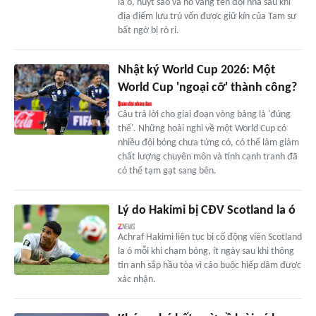
la ó, huýt sáo và hô vang tên đội nhà sau khi
địa điểm lưu trú vốn được giữ kín của Tam sư
bất ngờ bị rò rỉ.
Nhật ký World Cup 2026: Một
World Cup 'ngoại cỡ' thành công?
Câu trả lời cho giai đoạn vòng bảng là 'đúng
thế'. Những hoài nghi về một World Cup có
nhiều đội bóng chưa từng có, có thể làm giảm
chất lượng chuyên môn và tính cạnh tranh đã
có thể tạm gạt sang bên.
Lý do Hakimi bị CĐV Scotland la ó
Achraf Hakimi liên tục bị cổ động viên Scotland
la ó mỗi khi chạm bóng, ít ngày sau khi thông
tin anh sắp hầu tòa vì cáo buộc hiếp dâm được
xác nhận.