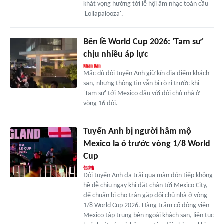
khát vọng hướng tới lễ hội âm nhạc toàn cầu
'Lollapalooza'.
Bên lề World Cup 2026: 'Tam sư'
chịu nhiều áp lực
Mặc dù đội tuyển Anh giữ kín địa điểm khách
sạn, nhưng thông tin vẫn bị rò rỉ trước khi
'Tam sư' tới Mexico đấu với đội chủ nhà ở
vòng 16 đội.
Tuyển Anh bị người hâm mộ
Mexico la ó trước vòng 1/8 World
Cup
Đội tuyển Anh đã trải qua màn đón tiếp không
hề dễ chịu ngay khi đặt chân tới Mexico City,
để chuẩn bị cho trận gặp đội chủ nhà ở vòng
1/8 World Cup 2026. Hàng trăm cổ động viên
Mexico tập trung bên ngoài khách sạn, liên tục