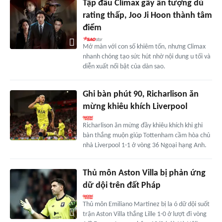
Tập đầu Climax gây ấn tượng dù
rating thấp, Joo Ji Hoon thành tâm
điểm
Mở màn với con số khiêm tốn, nhưng Climax
nhanh chóng tạo sức hút nhờ nội dung u tối và
diễn xuất nổi bật của dàn sao.
Ghi bàn phút 90, Richarlison ăn
mừng khiêu khích Liverpool
Richarlison ăn mừng đầy khiêu khích khi ghi
bàn thắng muộn giúp Tottenham cầm hòa chủ
nhà Liverpool 1-1 ở vòng 36 Ngoại hạng Anh.
Thủ môn Aston Villa bị phản ứng
dữ dội trên đất Pháp
Thủ môn Emiliano Martinez bị la ó dữ dội suốt
trận Aston Villa thắng Lille 1-0 ở lượt đi vòng