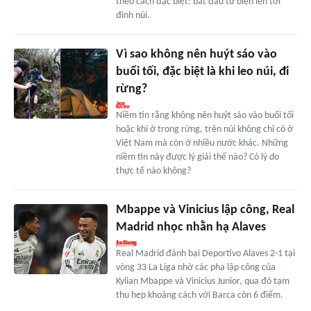
theo cách đặc biệt: bắt đầu từ biển lên tới
đỉnh núi.
Vì sao không nên huýt sáo vào
buổi tối, đặc biệt là khi leo núi, đi
rừng?
Niềm tin rằng không nên huýt sáo vào buổi tối
hoặc khi ở trong rừng, trên núi không chỉ có ở
Việt Nam mà còn ở nhiều nước khác. Những
niềm tin này được lý giải thế nào? Có lý do
thực tế nào không?
Mbappe và Vinicius lập công, Real
Madrid nhọc nhằn hạ Alaves
Real Madrid đánh bại Deportivo Alaves 2-1 tại
vòng 33 La Liga nhờ các pha lập công của
Kylian Mbappe và Vinicius Junior, qua đó tạm
thu hẹp khoảng cách với Barca còn 6 điểm.