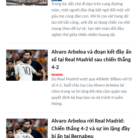
Trong lúc dắt chó đi dạo trên cung đường
mòn, một người đàn ông bất ngờ đối mặt với
gấu mẹ cùng đàn con. Khi bị con vật hung dữ
lao tới tấn công, anh đã sử dụng chiếc rìu nhỏ
mang theo để tự vệ, tạo nên màn đối đầu
nghẹt thở giữa thiên nhiên hoang dã.
Alvaro Arbeloa và đoạn kết đầy ẩn
số tại Real Madrid sau chiến thắng
4-2
Dù Real Madrid vượt qua Athletic Bilbao với tỷ
số 4-2, buổi chia tay của Alvaro Arbeloa lại
chìm trong sự im lặng khi nhà cầm quân này
quyết định bỏ họp báo và né tránh truyền
thông.
Alvaro Arbeloa rời Real Madrid:
Chiến thắng 4-2 và sự im lặng đầy
bí ẩn tại Bernabeu