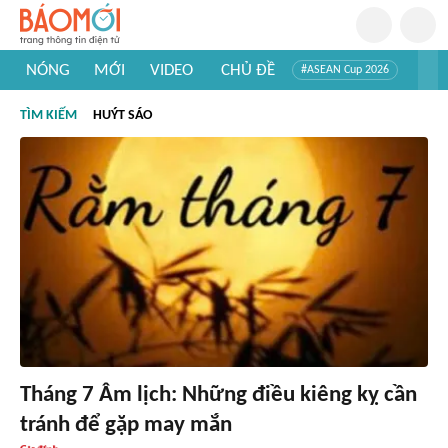
NÓNG
MỚI
VIDEO
CHỦ ĐỀ
#ASEAN Cup 2026
#Trí tuệ nhân tạo
#Mỹ - Iran
#Khám phá Việt Nam
TÌM KIẾM
HUÝT SÁO
#Khám phá thế giới
Tháng 7 Âm lịch: Những điều kiêng kỵ cần
tránh để gặp may mắn