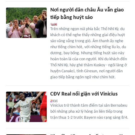
Nơi người dân châu Âu vẫn giao
tiếp bằng huýt sáo
Trên những ngọn núi phía bắc Thổ Nhĩ Kỳ, du
khách có thể nghe thấy những giai điệu huýt
sáo văng vẳng trong gió. Âm thanh ấy nghe
như tiếng chim hót, với những tiếng líu lo, du
dương, bay bổng. Nhưng tiếng huýt sáo này
hoàn toàn là của con người. Khi du khách đến
Thổ Nhĩ Kỳ, hãy ghé thăm Kuskoy - ngôi làng ở
huyện Canakci, tỉnh Giresun, nơi người dân
giao tiếp bằng ngôn ngữ như chim hót.
CĐV Real nổi giận với Vinicius
Vinicius trở thành tâm điểm tại sân Bernabeu
bởi những pha xử lý hỏng ăn liên tiếp trong
trận thua 1-2 trước Bayern vào rạng sáng 8/4.