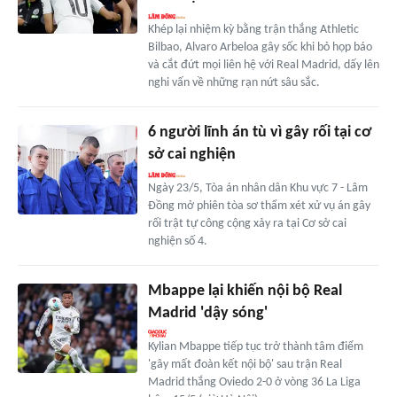
Khép lại nhiệm kỳ bằng trận thắng Athletic
Bilbao, Alvaro Arbeloa gây sốc khi bỏ họp báo
và cắt đứt mọi liên hệ với Real Madrid, dấy lên
nghi vấn về những rạn nứt sâu sắc.
6 người lĩnh án tù vì gây rối tại cơ
sở cai nghiện
Ngày 23/5, Tòa án nhân dân Khu vực 7 - Lâm
Đồng mở phiên tòa sơ thẩm xét xử vụ án gây
rối trật tự công cộng xảy ra tại Cơ sở cai
nghiện số 4.
Mbappe lại khiến nội bộ Real
Madrid 'dậy sóng'
Kylian Mbappe tiếp tục trở thành tâm điểm
'gây mất đoàn kết nội bộ' sau trận Real
Madrid thắng Oviedo 2-0 ở vòng 36 La Liga