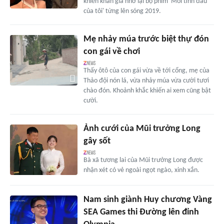
khiến khán giả nhớ lại bộ phim 'Mối tình đầu
của tôi' từng lên sóng 2019.
Mẹ nhảy múa trước biệt thự đón
con gái về chơi
Thấy ôtô của con gái vừa về tới cổng, mẹ của
Thảo đội nón lá, vừa nhảy múa vừa cười tươi
chào đón. Khoảnh khắc khiến ai xem cũng bật
cười.
Ảnh cưới của Mũi trưởng Long
gây sốt
Bà xã tương lai của Mũi trưởng Long được
nhận xét có vẻ ngoài ngọt ngào, xinh xắn.
Nam sinh giành Huy chương Vàng
SEA Games thi Đường lên đỉnh