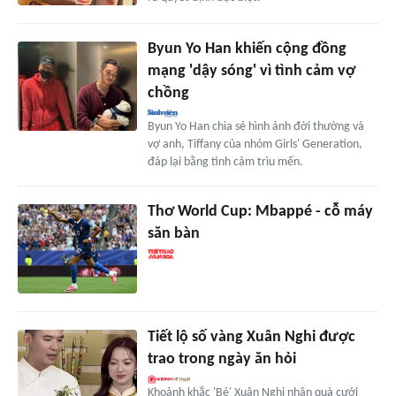
Byun Yo Han khiến cộng đồng
mạng 'dậy sóng' vì tình cảm vợ
chồng
Byun Yo Han chia sẻ hình ảnh đời thường và
vợ anh, Tiffany của nhóm Girls' Generation,
đáp lại bằng tình cảm trìu mến.
Thơ World Cup: Mbappé - cỗ máy
săn bàn
Tiết lộ số vàng Xuân Nghi được
trao trong ngày ăn hỏi
Khoảnh khắc 'Bé' Xuân Nghi nhận quà cưới