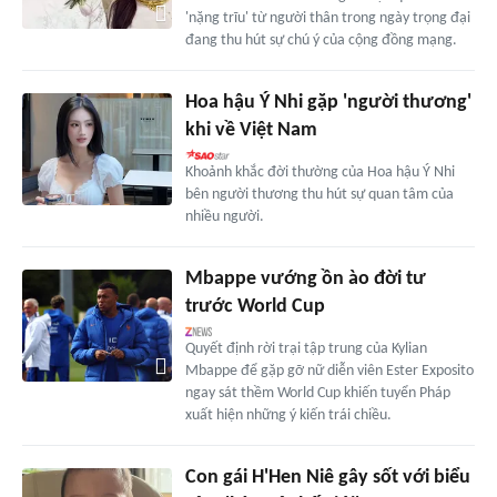
'nặng trĩu' từ người thân trong ngày trọng đại
đang thu hút sự chú ý của cộng đồng mạng.
Hoa hậu Ý Nhi gặp 'người thương'
khi về Việt Nam
Khoảnh khắc đời thường của Hoa hậu Ý Nhi
bên người thương thu hút sự quan tâm của
nhiều người.
Mbappe vướng ồn ào đời tư
trước World Cup
Quyết định rời trại tập trung của Kylian
Mbappe để gặp gỡ nữ diễn viên Ester Exposito
ngay sát thềm World Cup khiến tuyển Pháp
xuất hiện những ý kiến trái chiều.
Con gái H'Hen Niê gây sốt với biểu