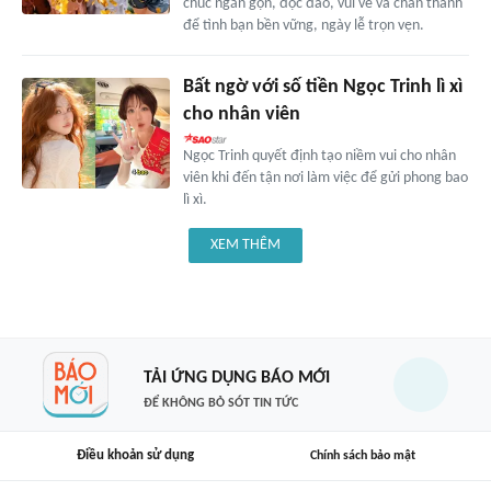
chúc ngắn gọn, độc đáo, vui vẻ và chân thành
để tình bạn bền vững, ngày lễ trọn vẹn.
Bất ngờ với số tiền Ngọc Trinh lì xì
cho nhân viên
Ngọc Trinh quyết định tạo niềm vui cho nhân
viên khi đến tận nơi làm việc để gửi phong bao
lì xì.
XEM THÊM
TẢI ỨNG DỤNG BÁO MỚI
ĐỂ KHÔNG BỎ SÓT TIN TỨC
Điều khoản sử dụng
Chính sách bảo mật