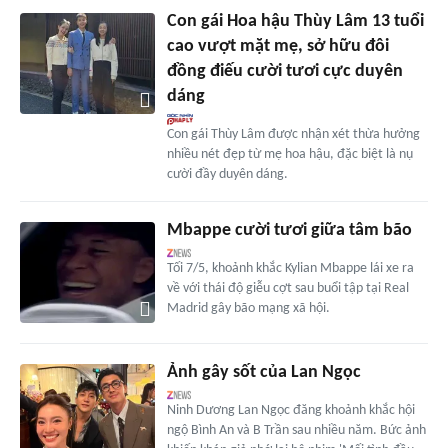
Con gái Hoa hậu Thùy Lâm 13 tuổi
cao vượt mặt mẹ, sở hữu đôi
đồng điếu cười tươi cực duyên
dáng
Con gái Thùy Lâm được nhận xét thừa hưởng
nhiều nét đẹp từ mẹ hoa hậu, đặc biệt là nụ
cười đầy duyên dáng.
Mbappe cười tươi giữa tâm bão
Tối 7/5, khoảnh khắc Kylian Mbappe lái xe ra
về với thái độ giễu cợt sau buổi tập tại Real
Madrid gây bão mạng xã hội.
Ảnh gây sốt của Lan Ngọc
Ninh Dương Lan Ngọc đăng khoảnh khắc hội
ngộ Bình An và B Trần sau nhiều năm. Bức ảnh