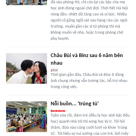
đã vào phòng thi, chỉ còn lại các bậc cha mẹ
học sinh đứng ngoài chờ đợi. Thời tiết Hà Nội
nóng dần, nhiệt độ tăng cao và oi bức. Nhiều
người cố gắng ngồi sát vào hàng rào các ngôi
trường, muốn gần các sĩ tử phòng thi mà
không muốn về nhà, hoặc trong phòng chờ
phụ huynh.
Châu Bùi và Binz sau 6 năm bên
nhau
Thời gian gần đây, Châu Bùi và Binz ít đăng
ảnh chung nhưng vẫn tương tác, hỗ trợ nhau
trong công việc.
Nỗi buồn... 'trúng tủ'
Tuần vừa rồi, đám trẻ (đều là học sinh bậc tiểu
học) quanh nhà tôi thi xong học kỳ II. Tôi hỏi
thăm, đứa nào cũng cười tươi và khoe 'trúng
tủ'. Tôi hiểu sự vui sướng của con trẻ, bởi mấy