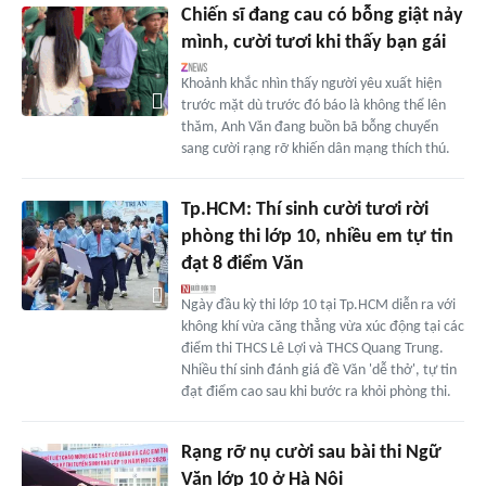
Chiến sĩ đang cau có bỗng giật nảy
mình, cười tươi khi thấy bạn gái
Khoảnh khắc nhìn thấy người yêu xuất hiện
trước mặt dù trước đó báo là không thể lên
thăm, Anh Văn đang buồn bã bỗng chuyển
sang cười rạng rỡ khiến dân mạng thích thú.
Tp.HCM: Thí sinh cười tươi rời
phòng thi lớp 10, nhiều em tự tin
đạt 8 điểm Văn
Ngày đầu kỳ thi lớp 10 tại Tp.HCM diễn ra với
không khí vừa căng thẳng vừa xúc động tại các
điểm thi THCS Lê Lợi và THCS Quang Trung.
Nhiều thí sinh đánh giá đề Văn 'dễ thở', tự tin
đạt điểm cao sau khi bước ra khỏi phòng thi.
Rạng rỡ nụ cười sau bài thi Ngữ
Văn lớp 10 ở Hà Nội