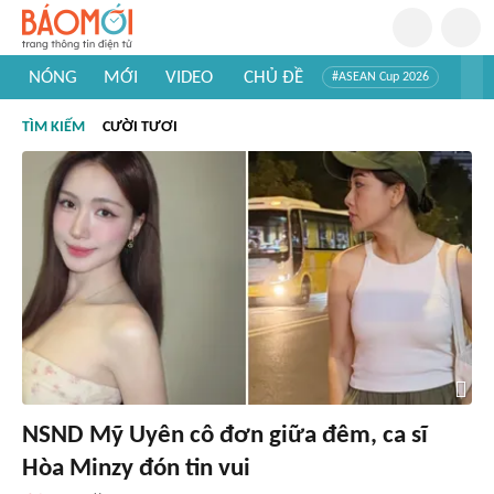
NÓNG
MỚI
VIDEO
CHỦ ĐỀ
#ASEAN Cup 2026
#Trí tuệ nhân tạo
#Mỹ - Iran
#Khám phá Việt Nam
TÌM KIẾM
CƯỜI TƯƠI
#Khám phá thế giới
NSND Mỹ Uyên cô đơn giữa đêm, ca sĩ
Hòa Minzy đón tin vui