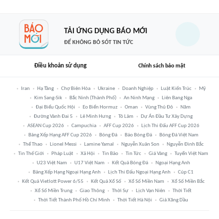
TẢI ỨNG DỤNG BÁO MỚI
ĐỂ KHÔNG BỎ SÓT TIN TỨC
Điều khoản sử dụng
Chính sách bảo mật
Iran
Hạ Tầng
Chợ Biên Hòa
Ukraine
Doanh Nghiệp
Luật Kiến Trúc
Mỹ
Kim Sang-Sik
Bắc Ninh (thành Phố)
An Ninh Mạng
Liên Bang Nga
Đại Biểu Quốc Hội
Eo Biển Hormuz
Oman
Vùng Thủ Đô
Năm
Đường Vành Đai 5
Lê Minh Hưng
Tô Lâm
Dự Án Đầu Tư Xây Dựng
ASEAN Cup 2026
Campuchia
AFF Cup 2026
Lịch Thi Đấu AFF Cup 2026
Bảng Xếp Hạng AFF Cup 2026
Bóng Đá
Báo Bóng Đá
Bóng Đá Việt Nam
Thể Thao
Lionel Messi
Lamine Yamal
Nguyễn Xuân Son
Nguyễn Đình Bắc
Tin Thế Giới
Pháp Luật
Xã Hội
Tin Bão
Tin Tức
Giá Vàng
Tuyển Việt Nam
U23 Việt Nam
U17 Việt Nam
Kết Quả Bóng Đá
Ngoại Hạng Anh
Bảng Xếp Hạng Ngoại Hạng Anh
Lịch Thi Đấu Ngoại Hạng Anh
Cúp C1
Kết Quả Vietlott Power 6/55
Kết Quả Xổ Số
Xổ Số Miền Nam
Xổ Số Miền Bắc
Xổ Số Miền Trung
Giao Thông
Thời Sự
Lịch Vạn Niên
Thời Tiết
Thời Tiết Thành Phố Hồ Chí Minh
Thời Tiết Hà Nội
Giá Xăng Dầu