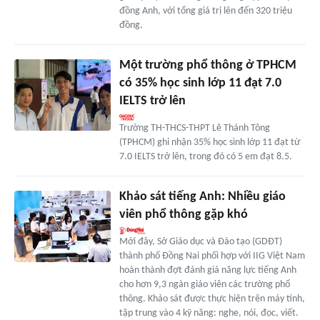
đồng Anh, với tổng giá trị lên đến 320 triệu
đồng.
Một trường phổ thông ở TPHCM
có 35% học sinh lớp 11 đạt 7.0
IELTS trở lên
Trường TH-THCS-THPT Lê Thánh Tông
(TPHCM) ghi nhận 35% học sinh lớp 11 đạt từ
7.0 IELTS trở lên, trong đó có 5 em đạt 8.5.
Khảo sát tiếng Anh: Nhiều giáo
viên phổ thông gặp khó
Mới đây, Sở Giáo dục và Ðào tạo (GDÐT)
thành phố Ðồng Nai phối hợp với IIG Việt Nam
hoàn thành đợt đánh giá năng lực tiếng Anh
cho hơn 9,3 ngàn giáo viên các trường phổ
thông. Khảo sát được thực hiện trên máy tính,
tập trung vào 4 kỹ năng: nghe, nói, đọc, viết.