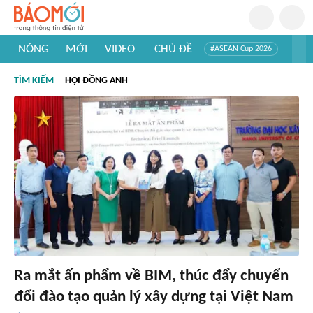
NÓNG
MỚI
VIDEO
CHỦ ĐỀ
#ASEAN Cup 2026
#Trí tuệ nhân tạo
#Mỹ - Iran
#Khám phá Việt Nam
TÌM KIẾM
HỘI ĐỒNG ANH
#Khám phá thế giới
Ra mắt ấn phẩm về BIM, thúc đẩy chuyển
đổi đào tạo quản lý xây dựng tại Việt Nam