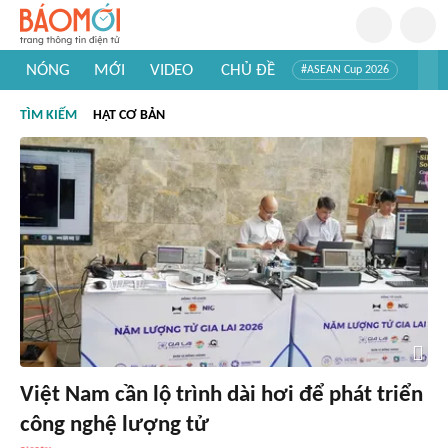
NÓNG
MỚI
VIDEO
CHỦ ĐỀ
#ASEAN Cup 2026
#Trí tuệ nhân tạo
#Mỹ - Iran
#Khám phá Việt Nam
TÌM KIẾM
HẠT CƠ BẢN
#Khám phá thế giới
Việt Nam cần lộ trình dài hơi để phát triển
công nghệ lượng tử