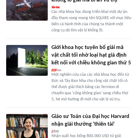
khổng lồ giải mã bí ẩn vũ trụ
Các nhà khoa học đang triển khai một dự án
đầy tham vọng mang tên SQUIRE với mục tiêu
biến cả hành tinh của chúng ta thành một
công cụ dò tìm vật lý khổng lồ.
Giới khoa học tuyên bố giải mã
vật chất tối nhờ loại hạt giả định
kết nối với chiều không gian thứ 5
Một nghiên cứu của các nhà khoa học đến từ
Đức và Tây Ban Nha cho rằng vật chất tối có
thể được giải thích bằng các fermion di
chuyển qua 'cổng không gian' sang chiều thứ
5, hé mở hướng đi mới cho vật lý vũ trụ.
Giáo sư Toán của Đại học Harvard
nhận giải thưởng 'thiên tài'
Nhận suất học bổng 800.000 USD từ giải