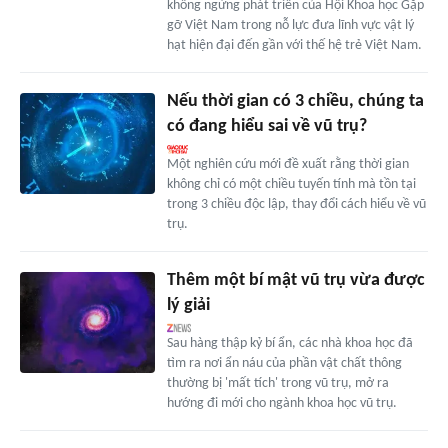
không ngừng phát triển của Hội Khoa học Gặp
gỡ Việt Nam trong nỗ lực đưa lĩnh vực vật lý
hạt hiện đại đến gần với thế hệ trẻ Việt Nam.
Nếu thời gian có 3 chiều, chúng ta
có đang hiểu sai về vũ trụ?
Một nghiên cứu mới đề xuất rằng thời gian
không chỉ có một chiều tuyến tính mà tồn tại
trong 3 chiều độc lập, thay đổi cách hiểu về vũ
trụ.
Thêm một bí mật vũ trụ vừa được
lý giải
Sau hàng thập kỷ bí ẩn, các nhà khoa học đã
tìm ra nơi ẩn náu của phần vật chất thông
thường bị 'mất tích' trong vũ trụ, mở ra
hướng đi mới cho ngành khoa học vũ trụ.