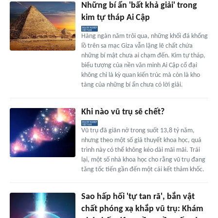
Những bí ẩn 'bất khả giải' trong
kim tự tháp Ai Cập
Hàng ngàn năm trôi qua, những khối đá khổng
lồ trên sa mạc Giza vẫn lặng lẽ chất chứa
những bí mật chưa ai chạm đến. Kim tự tháp,
biểu tượng của nền văn minh Ai Cập cổ đại
không chỉ là kỳ quan kiến trúc mà còn là kho
tàng của những bí ẩn chưa có lời giải.
Khi nào vũ trụ sẽ chết?
Vũ trụ đã giãn nở trong suốt 13,8 tỷ năm,
nhưng theo một số giả thuyết khoa học, quá
trình này có thể không kéo dài mãi mãi. Trái
lại, một số nhà khoa học cho rằng vũ trụ đang
tăng tốc tiến gần đến một cái kết thảm khốc.
Sao hấp hối 'tự tan rã', bắn vật
chất phóng xạ khắp vũ trụ: Khám