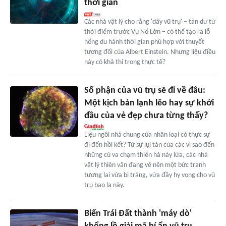
thời gian
Các nhà vật lý cho rằng 'dây vũ trụ' – tàn dư từ
thời điểm trước Vụ Nổ Lớn – có thể tạo ra lỗ
hổng du hành thời gian phù hợp với thuyết
tương đối của Albert Einstein. Nhưng liệu điều
này có khả thi trong thực tế?
Số phận của vũ trụ sẽ đi về đâu:
Một kịch bản lạnh lẽo hay sự khởi
đầu của vẻ đẹp chưa từng thấy?
Liệu ngôi nhà chung của nhân loại có thực sự
đi đến hồi kết? Từ sự lụi tàn của các vì sao đến
những cú va chạm thiên hà nảy lửa, các nhà
vật lý thiên văn đang vẽ nên một bức tranh
tương lai vừa bi tráng, vừa đầy hy vọng cho vũ
trụ bao la này.
Biến Trái Đất thành 'máy dò'