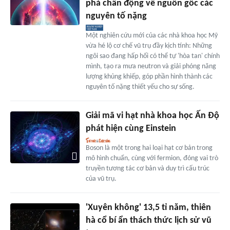
phá chấn động về nguồn gốc các
nguyên tố nặng
Một nghiên cứu mới của các nhà khoa học Mỹ
vừa hé lộ cơ chế vũ trụ đầy kịch tính: Những
ngôi sao đang hấp hối có thể tự 'hòa tan' chính
mình, tạo ra mưa neutron và giải phóng năng
lượng khủng khiếp, góp phần hình thành các
nguyên tố nặng thiết yếu cho sự sống.
Giải mã vi hạt nhà khoa học Ấn Độ
phát hiện cùng Einstein
Boson là một trong hai loại hạt cơ bản trong
mô hình chuẩn, cùng với fermion, đóng vai trò
truyền tương tác cơ bản và duy trì cấu trúc
của vũ trụ.
'Xuyên không' 13,5 tỉ năm, thiên
hà cổ bí ẩn thách thức lịch sử vũ