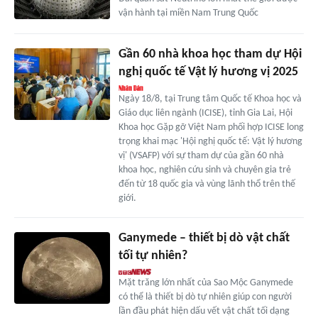
vận hành tại miền Nam Trung Quốc
Gần 60 nhà khoa học tham dự Hội
nghị quốc tế Vật lý hương vị 2025
Ngày 18/8, tại Trung tâm Quốc tế Khoa học và
Giáo dục liên ngành (ICISE), tỉnh Gia Lai, Hội
Khoa học Gặp gỡ Việt Nam phối hợp ICISE long
trọng khai mạc 'Hội nghị quốc tế: Vật lý hương
vị' (VSAFP) với sự tham dự của gần 60 nhà
khoa học, nghiên cứu sinh và chuyên gia trẻ
đến từ 18 quốc gia và vùng lãnh thổ trên thế
giới.
Ganymede – thiết bị dò vật chất
tối tự nhiên?
Mặt trăng lớn nhất của Sao Mộc Ganymede
có thể là thiết bị dò tự nhiên giúp con người
lần đầu phát hiện dấu vết vật chất tối dạng