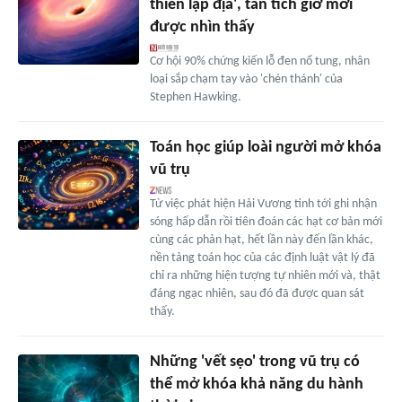
thiên lập địa', tàn tích giờ mới
được nhìn thấy
Cơ hội 90% chứng kiến lỗ đen nổ tung, nhân
loại sắp chạm tay vào 'chén thánh' của
Stephen Hawking.
Toán học giúp loài người mở khóa
vũ trụ
Từ việc phát hiện Hải Vương tinh tới ghi nhận
sóng hấp dẫn rồi tiên đoán các hạt cơ bản mới
cùng các phản hạt, hết lần này đến lần khác,
nền tảng toán học của các định luật vật lý đã
chỉ ra những hiện tượng tự nhiên mới và, thật
đáng ngạc nhiên, sau đó đã được quan sát
thấy.
Những 'vết sẹo' trong vũ trụ có
thể mở khóa khả năng du hành