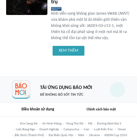
trụ
Kính viễn vọng không gian James Webb (JWST)
vừa khám phá một bí ẩn khiến giới thiên văn
không khỏi sửng sốt: JADES-GS-z13-1, một
thiên hà cổ đại phát sáng ở một nơi mà lẽ ra
không thể tồn tại vật thể như vậy.
XEM THÊM
TẢI ỨNG DỤNG BÁO MỚI
ĐỂ KHÔNG BỎ SÓT TIN TỨC
Điều khoản sử dụng
Chính sách bảo mật
Kim Sang-Sik
An Ninh Mạng
Vùng Thủ Đô
Mỹ
Đường Vành Đai 5
Liên Bang Nga
Doanh Nghiệp
Campuchia
Iran
Luật Kiến Trúc
Oman
Bắc Ninh (thành Phố)
Đại Biểu Quốc Hội
Năm
Ukraine
ASEAN Cup 2026