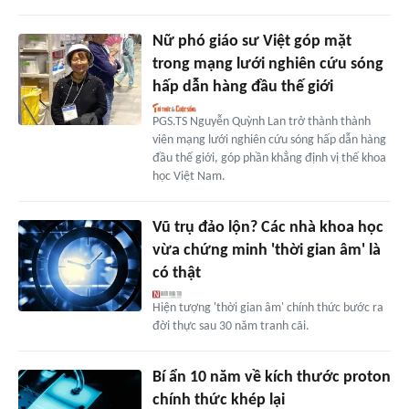
Nữ phó giáo sư Việt góp mặt
trong mạng lưới nghiên cứu sóng
hấp dẫn hàng đầu thế giới
PGS.TS Nguyễn Quỳnh Lan trở thành thành
viên mạng lưới nghiên cứu sóng hấp dẫn hàng
đầu thế giới, góp phần khẳng định vị thế khoa
học Việt Nam.
Vũ trụ đảo lộn? Các nhà khoa học
vừa chứng minh 'thời gian âm' là
có thật
Hiện tượng 'thời gian âm' chính thức bước ra
đời thực sau 30 năm tranh cãi.
Bí ẩn 10 năm về kích thước proton
chính thức khép lại