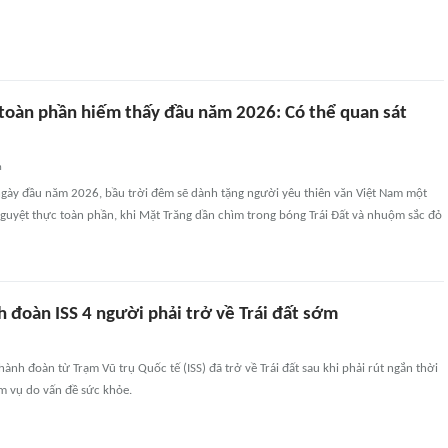
toàn phần hiếm thấy đầu năm 2026: Có thể quan sát
n
gày đầu năm 2026, bầu trời đêm sẽ dành tặng người yêu thiên văn Việt Nam một
guyệt thực toàn phần, khi Mặt Trăng dần chìm trong bóng Trái Đất và nhuộm sắc đỏ
h đoàn ISS 4 người phải trở về Trái đất sớm
hành đoàn từ Trạm Vũ trụ Quốc tế (ISS) đã trở về Trái đất sau khi phải rút ngắn thời
m vụ do vấn đề sức khỏe.