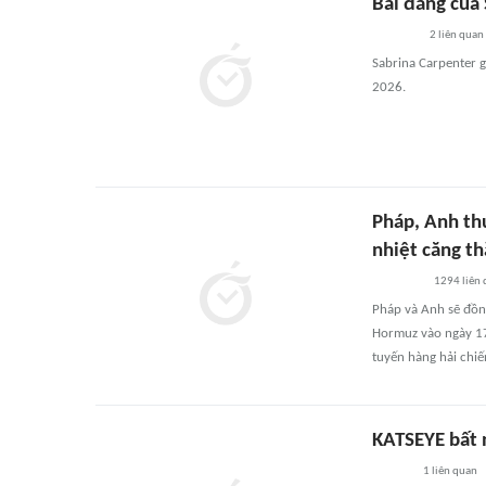
Bài đăng của
2
liên quan
Sabrina Carpenter g
2026.
Pháp, Anh thú
nhiệt căng t
1294
liên
Pháp và Anh sẽ đồng
Hormuz vào ngày 17/
tuyến hàng hải chiế
KATSEYE bất 
1
liên quan