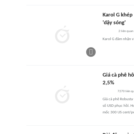
Karol G khép 
'dậy sóng'
2
liên quan
Karol G đảm nhận vị
Giá cà phê h
2,5%
7270
liên q
Giá cà phê Robusta 
số USD phục hồi. Ho
mốc 300 US cent/p