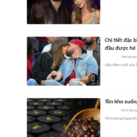
Chi tiết đặc 
đầu được hé 
308
liên qu
Siêu đám cưới của 
Tồn kho xuống
3331
liên 
Thị trường hàng hóa