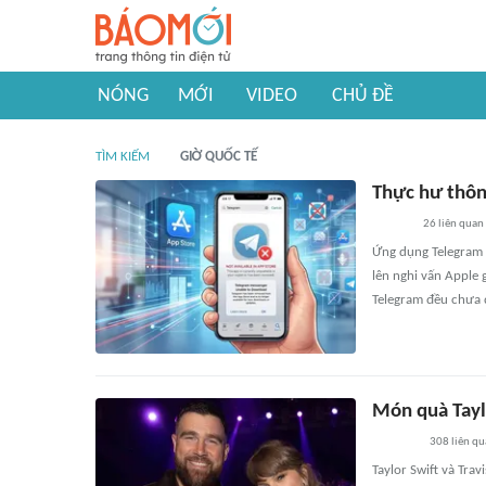
NÓNG
MỚI
VIDEO
CHỦ ĐỀ
TÌM KIẾM
GIỜ QUỐC TẾ
Thực hư thông
26
liên quan
Ứng dụng Telegram s
lên nghi vấn Apple 
Telegram đều chưa đ
Món quà Tayl
308
liên qu
Taylor Swift và Tra