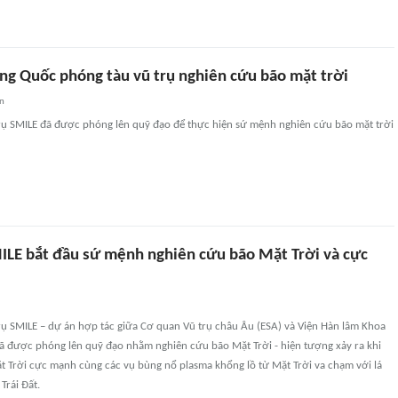
ung Quốc phóng tàu vũ trụ nghiên cứu bão mặt trời
an
trụ SMILE đã được phóng lên quỹ đạo để thực hiện sứ mệnh nghiên cứu bão mặt trời
MILE bắt đầu sứ mệnh nghiên cứu bão Mặt Trời và cực
rụ SMILE – dự án hợp tác giữa Cơ quan Vũ trụ châu Âu (ESA) và Viện Hàn lâm Khoa
ã được phóng lên quỹ đạo nhằm nghiên cứu bão Mặt Trời - hiện tượng xảy ra khi
t Trời cực mạnh cùng các vụ bùng nổ plasma khổng lồ từ Mặt Trời va chạm với lá
Trái Đất.