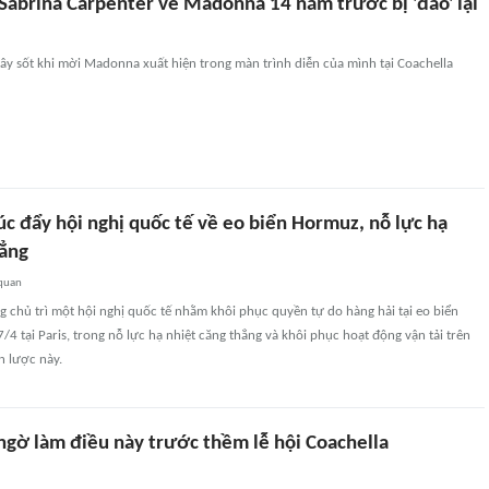
 Sabrina Carpenter về Madonna 14 năm trước bị 'đào' lại
ây sốt khi mời Madonna xuất hiện trong màn trình diễn của mình tại Coachella
c đẩy hội nghị quốc tế về eo biển Hormuz, nỗ lực hạ
hẳng
 quan
 chủ trì một hội nghị quốc tế nhằm khôi phục quyền tự do hàng hải tại eo biển
4 tại Paris, trong nỗ lực hạ nhiệt căng thẳng và khôi phục hoạt động vận tải trên
n lược này.
ngờ làm điều này trước thềm lễ hội Coachella