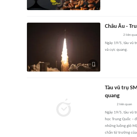
Châu Âu - Tr
2
liên qu
Ngày 19/5, tàu vũ 
và cực quang.
Tàu vũ trụ S
quang
2
liên quan
Ngày 19/5, tàu vũ t
học Trung Quốc – đ
những luồng gió Mặ
chắn từ trường của 