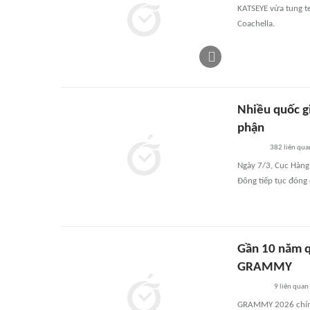
KATSEYE vừa tung t
Coachella.
Nhiều quốc gi
phận
382
liên qua
Ngày 7/3, Cục Hàng
Đông tiếp tục đóng
Gần 10 năm q
GRAMMY
9
liên quan
GRAMMY 2026 chính 