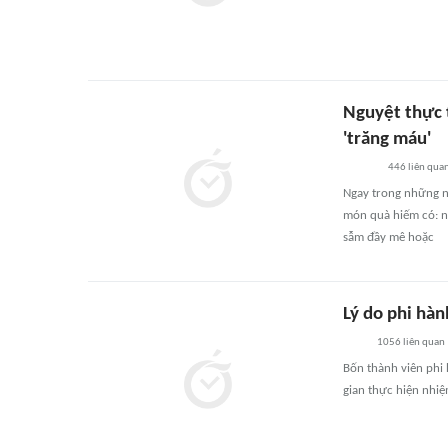
Nguyệt thực 
'trăng máu'
446
liên qua
Ngay trong những n
món quà hiếm có: n
sẫm đầy mê hoặc
Lý do phi hàn
1056
liên quan
Bốn thành viên phi 
gian thực hiện nhiệ