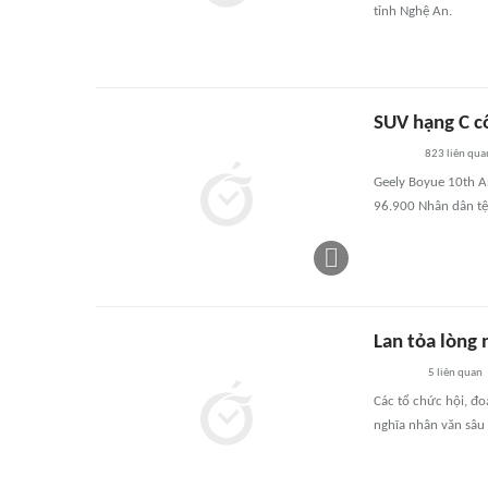
tỉnh Nghệ An.
SUV hạng C c
823
liên qua
Geely Boyue 10th A
96.900 Nhân dân tệ
Lan tỏa lòng 
5
liên quan
Các tổ chức hội, đo
nghĩa nhân văn sâu 