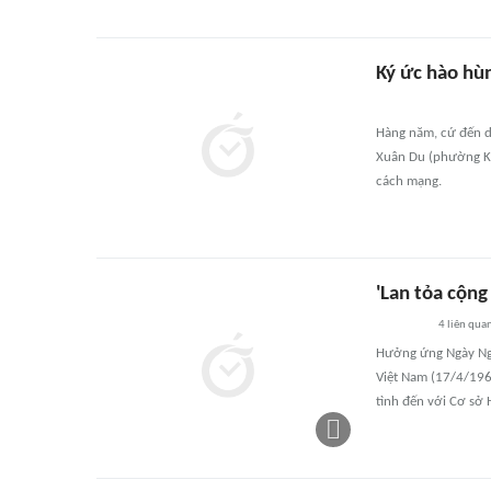
Ký ức hào hùn
Hàng năm, cứ đến d
Xuân Du (phường Ki
cách mạng.
'Lan tỏa cộng
4
liên qua
Hưởng ứng Ngày Ngư
Việt Nam (17/4/196
tình đến với Cơ sở 