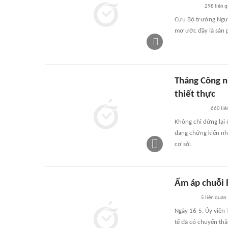
298
liên 
Cựu Bộ trưởng Nguyễ
mơ ước đây là sản 
Tháng Công n
thiết thực
660
liê
Không chỉ dừng lại
đang chứng kiến nh
cơ sở.
Ấm áp chuỗi h
5
liên quan
Ngày 16-5, Ủy viên
tế đã có chuyến thă