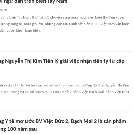
i ngư dân trên biển Tây Nam
 quan
 vùng biển Tây Nam, thời tiết đã chuyển sang mùa mưa, trên biển thường xuyên
. Trong sóng to, mưa gió lớn, những con tàu Cảnh sát biển (CSB) Việt Nam vẫn luôn
dân vươn khơi, bám biển.
 Nguyễn Thị Kim Tiến lý giải việc nhận tiền tỷ từ cấp
nhân dân TP Hà Nội tiếp tục xét xử sơ thẩm cựu Bộ trưởng Bộ Y tế Nguyễn Thị Kim
ên quan, trong vụ án sai phạm tại Dự án cơ sở 2 Bệnh viện Bạch Mai, Bệnh viện Hữu
g Y tế mơ ước BV Việt Đức 2, Bạch Mai 2 là sản phẩm
ụng 100 năm sau