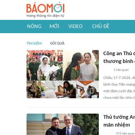
NÓNG
MỚI
VIDEO
CHỦ ĐỀ
TÌM KIẾM
GÓI QUÀ
Công an Thủ 
thương binh 
1
liên quan
Chiều 17-7-2026, đ
binh Duy Tiên mang
một đám cưới đặc bi
chưa một lần nhìn 
Thủ tướng An
mãn nhiệm
472
liên quan