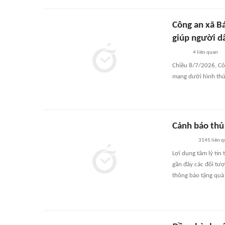
Công an xã Bá
giúp người d
4
liên quan
Chiều 8/7/2026, Côn
mạng dưới hình thức
Cảnh báo thủ
3145
liên 
Lợi dụng tâm lý tin
gần đây các đối tư
thông báo tặng quà 