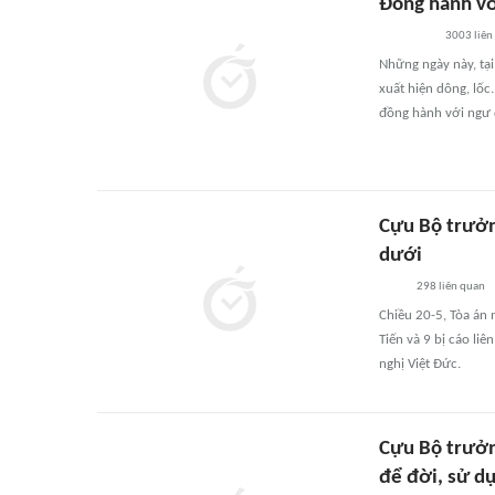
Đồng hành vớ
3003
liên
Những ngày này, tại
xuất hiện dông, lốc
đồng hành với ngư 
Cựu Bộ trưởng
dưới
298
liên quan
Chiều 20-5, Tòa án 
Tiến và 9 bị cáo li
nghị Việt Đức.
Cựu Bộ trưởn
để đời, sử d