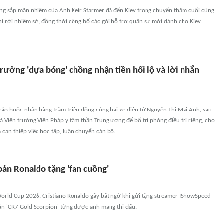
ng sắp mãn nhiệm của Anh Keir Starmer đã đến Kiev trong chuyến thăm cuối cùng
hi rời nhiệm sở, đồng thời công bố các gói hỗ trợ quân sự mới dành cho Kiev.
rưởng 'dựa bóng' chồng nhận tiền hối lộ và lời nhắn
cáo buộc nhận hàng trăm triệu đồng cùng hai xe điện từ Nguyễn Thị Mai Anh, sau
à Viện trưởng Viện Pháp y tâm thần Trung ương để bố trí phòng điều trị riêng, cho
 can thiệp việc học tập, luân chuyển cán bộ.
bản Ronaldo tặng 'fan cuồng'
World Cup 2026, Cristiano Ronaldo gây bất ngờ khi gửi tặng streamer IShowSpeed
bản 'CR7 Gold Scorpion' từng được anh mang thi đấu.