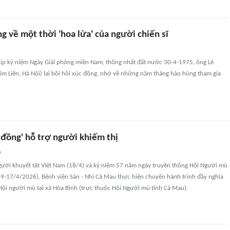
g về một thời 'hoa lửa' của người chiến sĩ
ịp kỷ niệm Ngày Giải phóng miền Nam, thống nhất đất nước 30-4-1975, ông Lê
m Liên, Hà Nội) lại bồi hồi xúc động, nhớ về những năm tháng hào hùng tham gia
 đồng' hỗ trợ người khiếm thị
n
ời khuyết tật Việt Nam (18/4) và kỷ niệm 57 năm ngày truyền thống Hội Người mù
9-17/4/2026), Bệnh viện Sản - Nhi Cà Mau thực hiện chuyến hành trình đầy nghĩa
Hội người mù tại xã Hòa Bình (trực thuộc Hội Người mù tỉnh Cà Mau).