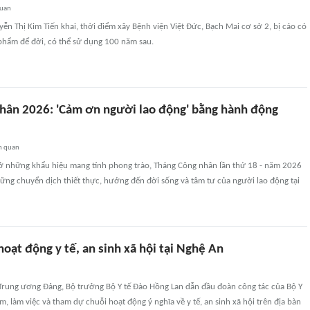
quan
n Thị Kim Tiến khai, thời điểm xây Bệnh viện Việt Đức, Bạch Mai cơ sở 2, bị cáo có
phẩm để đời, có thể sử dụng 100 năm sau.
hân 2026: 'Cảm ơn người lao động' bằng hành động
n quan
 ở những khẩu hiệu mang tính phong trào, Tháng Công nhân lần thứ 18 - năm 2026
ững chuyển dịch thiết thực, hướng đến đời sống và tâm tư của người lao động tại
oạt động y tế, an sinh xã hội tại Nghệ An
 Trung ương Đảng, Bộ trưởng Bộ Y tế Đào Hồng Lan dẫn đầu đoàn công tác của Bộ Y
m, làm việc và tham dự chuỗi hoạt động ý nghĩa về y tế, an sinh xã hội trên địa bàn