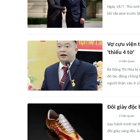
Ngày 16/7, Thủ tướ
tới Ukraine trước k
Vợ cựu viện t
'thiếu 4 tờ'
6
liên quan
Bà Đặng Thị Hòa bị 
đó tác động chồng l
người thân vào ở và
Đôi giày độc 
3
liên quan
Sau hành trình tại 
đôi giày vàng độc 