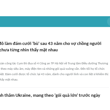
đô làm đám cưới 'bù' sau 43 năm cho vợ chồng người
chưa từng nhìn thấy mặt nhau
oàn công tác Cụm thi đua số 4 Công an TP Hà Nội về Trung tâm Điều dưỡng Thương
 theo máy siêu âm, máy điện tim và những gói quà vuông vắn. Đến tối họ tổ chức
ệt. Đám cưới được tổ chức lại 43 năm, dành cho người lính và con liệt sĩ khiếm thị
thấy mặt nhau.
h thăm Ukraine, mang theo 'gói quà lớn' trước ngày