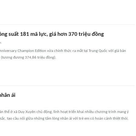
ông suất 181 mã lực, giá hơn 370 triệu đồng
n
nniversary Champion Edition vừa chính thức ra mắt tại Trung Quốc với giá bán
 (tương đương 374,86 triệu đồng).
nhân ái
àn thể ở xã Duy Xuyên chủ động, linh hoạt triển khai nhiều chương trình mang ý
sắc, tạo cầu nối giữa những tấm lòng nhân ái với trẻ em có hoàn cảnh thiệt thòi.