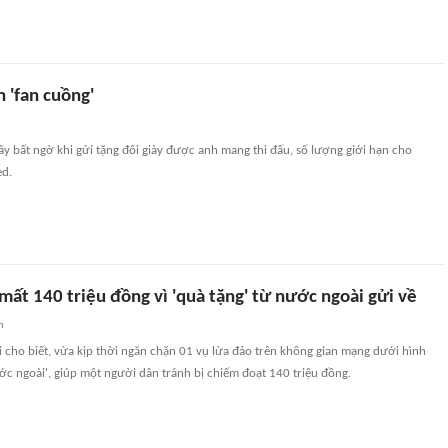
n 'fan cuồng'
ây bất ngờ khi gửi tặng đôi giày được anh mang thi đấu, số lượng giới hạn cho
ed.
 mất 140 triệu đồng vì 'quà tặng' từ nước ngoài gửi về
n
i cho biết, vừa kịp thời ngăn chặn 01 vụ lừa đảo trên không gian mạng dưới hình
ớc ngoài', giúp một người dân tránh bị chiếm đoạt 140 triệu đồng.