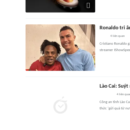
Ronaldo tri â
4
liên quan
Cristiano Ronaldo g
streamer IShowSpe
Lào Cai: Suýt
4
liên qua
Công an tỉnh Lào Ca
thức 'gửi quà từ nư