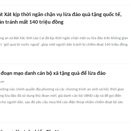
t Xát kịp thời ngăn chặn vụ lừa đảo quà tặng quốc tế,
ân tránh mất 140 triệu đồng
g an xã Bát Xát, tỉnh Lào Cai đã kịp thời ngăn chặn một vụ lừa đảo trên không gian
 'gửi quà từ nước ngoài', giúp một người dân tránh bị chiếm đoạt 140 triệu đồng.
 đoạn mạo danh cán bộ xã tặng quà để lừa đảo
quan
 tưởng vào chính quyền địa phương và các chương trình an sinh xã hội, thời gian
ợng lừa đảo đã sử dụng thủ đoạn mới, giả danh cán bộ UBND cấp xã để gọi điện
cho người dân, sau đó yêu cầu mua thẻ cào điện thoại nhằm chiếm đoạt tài sản.