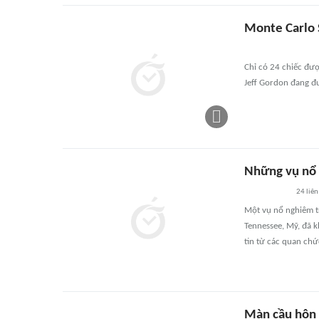
Monte Carlo 
Chỉ có 24 chiếc đượ
Jeff Gordon đang đ
Những vụ nổ 
24
liên
Một vụ nổ nghiêm t
Tennessee, Mỹ, đã k
tin từ các quan ch
Màn cầu hôn 