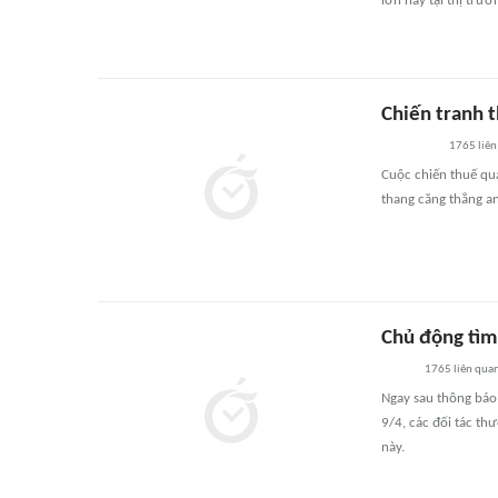
lớn này tại thị trườ
Chiến tranh 
1765
liên
Cuộc chiến thuế qu
thang căng thẳng an
Chủ động tìm 
1765
liên qua
Ngay sau thông báo
9/4, các đối tác t
này.