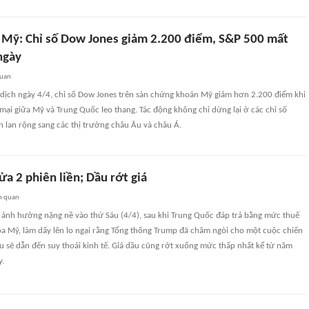
Mỹ: Chỉ số Dow Jones giảm 2.200 điểm, S&P 500 mất
ngày
quan
o dịch ngày 4/4, chỉ số Dow Jones trên sàn chứng khoán Mỹ giảm hơn 2.200 điểm khi
ại giữa Mỹ và Trung Quốc leo thang. Tác động không chỉ dừng lại ở các chỉ số
n lan rộng sang các thị trường châu Âu và châu Á.
ửa 2 phiên liền; Dầu rớt giá
n quan
ảnh hưởng nặng nề vào thứ Sáu (4/4), sau khi Trung Quốc đáp trả bằng mức thuế
óa Mỹ, làm dấy lên lo ngại rằng Tổng thống Trump đã châm ngòi cho một cuộc chiến
 sẽ dẫn đến suy thoái kinh tế. Giá dầu cũng rớt xuống mức thấp nhất kể từ năm
y.