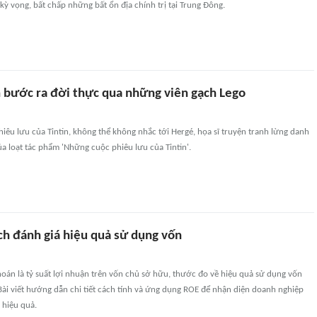
ỳ vọng, bất chấp những bất ổn địa chính trị tại Trung Đông.
n bước ra đời thực qua những viên gạch Lego
hiêu lưu của Tintin, không thể không nhắc tới Hergé, họa sĩ truyện tranh lừng danh
của loạt tác phẩm 'Những cuộc phiêu lưu của Tintin'.
ch đánh giá hiệu quả sử dụng vốn
oán là tỷ suất lợi nhuận trên vốn chủ sở hữu, thước đo về hiệu quả sử dụng vốn
ài viết hướng dẫn chi tiết cách tính và ứng dụng ROE để nhận diện doanh nghiệp
 hiệu quả.