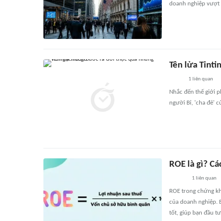
doanh nghiệp vượt k
Tên lửa Tinti
1
liên quan
Nhắc đến thế giới p
người Bỉ, 'cha đẻ' 
ROE là gì? Cá
1
liên quan
ROE trong chứng kh
của doanh nghiệp. B
tốt, giúp bạn đầu tư