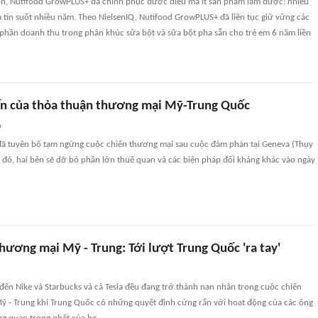
ọn, Nutifood GrowPLUS+ đã chinh phục được điều mà ít sản phẩm làm được: nhiều
 tin suốt nhiều năm. Theo NielsenIQ, Nutifood GrowPLUS+ đã liên tục giữ vững các
hị phần doanh thu trong phân khúc sữa bột và sữa bột pha sẵn cho trẻ em 6 năm liền
n của thỏa thuận thương mại Mỹ-Trung Quốc
n
ã tuyên bố tạm ngừng cuộc chiến thương mại sau cuộc đàm phán tại Geneva (Thụy
 đó, hai bên sẽ dỡ bỏ phần lớn thuế quan và các biện pháp đối kháng khác vào ngày
hương mại Mỹ - Trung: Tới lượt Trung Quốc 'ra tay'
đến Nike và Starbucks và cả Tesla đều đang trở thành nạn nhân trong cuộc chiến
ỹ - Trung khi Trung Quốc có những quyết định cứng rắn với hoạt động của các ông