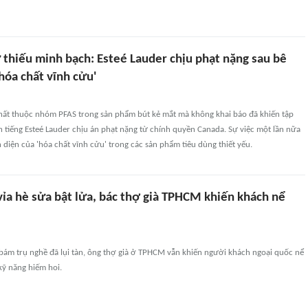
ự thiếu minh bạch: Esteé Lauder chịu phạt nặng sau bê
'hóa chất vĩnh cửu'
hất thuộc nhóm PFAS trong sản phẩm bút kẻ mắt mà không khai báo đã khiến tập
tiếng Esteé Lauder chịu án phạt nặng từ chính quyền Canada. Sự việc một lần nữa
 diện của 'hóa chất vĩnh cửu' trong các sản phẩm tiêu dùng thiết yếu.
vỉa hè sửa bật lửa, bác thợ già TPHCM khiến khách nể
bám trụ nghề đã lụi tàn, ông thợ già ở TPHCM vẫn khiến người khách ngoại quốc nể
kỹ năng hiếm hoi.