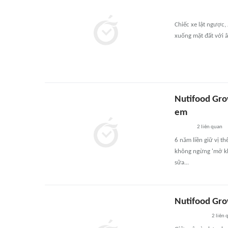
Chiếc xe lật ngược,
xuống mặt đất với â
Nutifood Gro
em
2
liên quan
6 năm liền giữ vị t
không ngừng 'mở kh
sữa...
Nutifood Gro
2
liên 