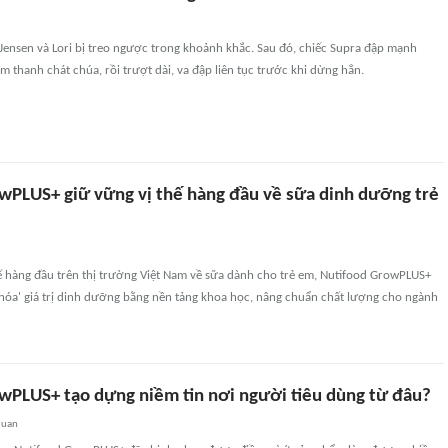
 Jensen và Lori bị treo ngược trong khoảnh khắc. Sau đó, chiếc Supra đập mạnh
m thanh chát chúa, rồi trượt dài, va đập liên tục trước khi dừng hẳn.
wPLUS+ giữ vững vị thế hàng đầu về sữa dinh dưỡng trẻ
hế hàng đầu trên thị trường Việt Nam về sữa dành cho trẻ em, Nutifood GrowPLUS+
óa' giá trị dinh dưỡng bằng nền tảng khoa học, nâng chuẩn chất lượng cho ngành
wPLUS+ tạo dựng niềm tin nơi người tiêu dùng từ đâu?
quan