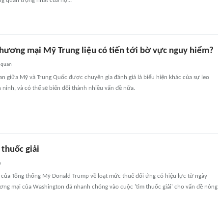
ng quan trọng nhất của họ...
thương mại Mỹ Trung liệu có tiến tới bờ vực nguy hiểm?
 quan
an giữa Mỹ và Trung Quốc được chuyên gia đánh giá là biểu hiện khác của sự leo
 ninh, và có thể sẽ biến đổi thành nhiều vấn đề nữa.
thuốc giải
n
 của Tổng thống Mỹ Donald Trump về loạt mức thuế đối ứng có hiệu lực từ ngày
hương mại của Washington đã nhanh chóng vào cuộc 'tìm thuốc giải' cho vấn đề nóng