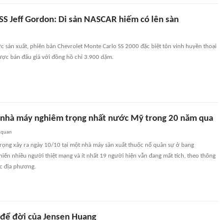
SS Jeff Gordon: Di sản NASCAR hiếm có lên sàn
c sản xuất, phiên bản Chevrolet Monte Carlo SS 2000 đặc biệt tôn vinh huyền thoại
ược bán đấu giá với đồng hồ chỉ 3.900 dặm.
nhà máy nghiêm trọng nhất nước Mỹ trong 20 năm qua
 quan
rọng xảy ra ngày 10/10 tại một nhà máy sản xuất thuốc nổ quân sự ở bang
hiến nhiều người thiệt mạng và ít nhất 19 người hiện vẫn đang mất tích, theo thông
ức địa phương.
để đời của Jensen Huang