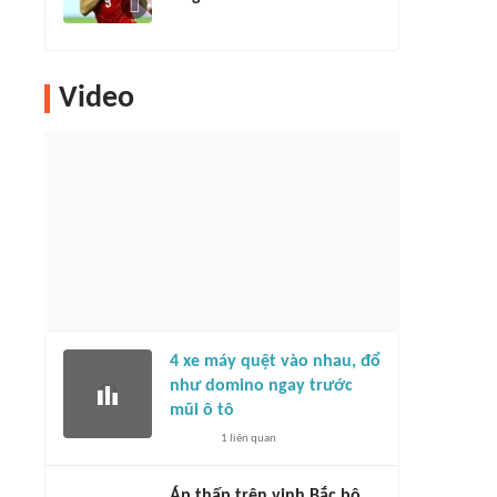
Video
4 xe máy quệt vào nhau, đổ
như domino ngay trước
mũi ô tô
1
liên quan
Áp thấp trên vịnh Bắc bộ