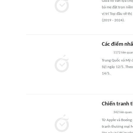
Giữa vô vàn lựa ch
bà mẹ đặt trọn niềm
vị trí Top đầu về t
(2019 - 2024).
Các điểm nhấ
1172
liên qua
Trung Quốc và Mỹ đ
Sỹ) ngày 12/5. Theo
14/5.
Chiến tranh t
342
liên quan
Từ Apple và Boeing 
tranh thương mại M