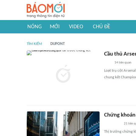
NÓNG
MỚI
VIDEO
CHỦ ĐỀ
TÌM KIẾM
DUPONT
Cầu thủ Arse
14
liên quan
Loạt trụ cột Arsena
chung kết Champion
Chứng khoán 
21
liên 
Thị trường chứng kh