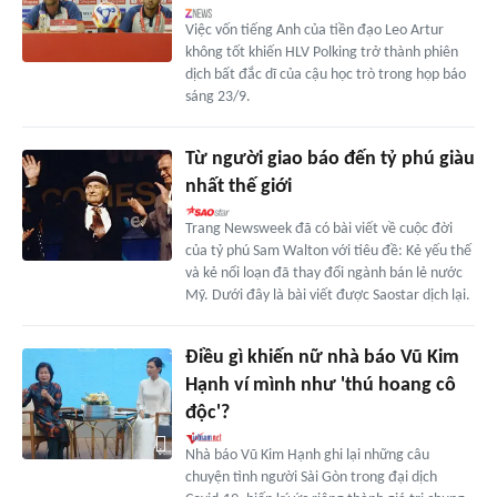
Việc vốn tiếng Anh của tiền đạo Leo Artur
không tốt khiến HLV Polking trở thành phiên
dịch bất đắc dĩ của cậu học trò trong họp báo
sáng 23/9.
Từ người giao báo đến tỷ phú giàu
nhất thế giới
Trang Newsweek đã có bài viết về cuộc đời
của tỷ phú Sam Walton với tiêu đề: Kẻ yếu thế
và kẻ nổi loạn đã thay đổi ngành bán lẻ nước
Mỹ. Dưới đây là bài viết được Saostar dịch lại.
Điều gì khiến nữ nhà báo Vũ Kim
Hạnh ví mình như 'thú hoang cô
độc'?
Nhà báo Vũ Kim Hạnh ghi lại những câu
chuyện tình người Sài Gòn trong đại dịch