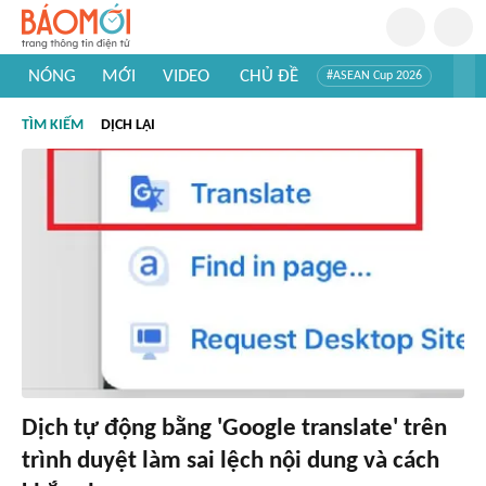
NÓNG
MỚI
VIDEO
CHỦ ĐỀ
#ASEAN Cup 2026
#Trí tuệ nhân tạo
#Mỹ - Iran
#Khám phá Việt Nam
TÌM KIẾM
DỊCH LẠI
#Khám phá thế giới
Dịch tự động bằng 'Google translate' trên
trình duyệt làm sai lệch nội dung và cách