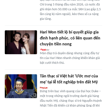
Chỉ trong 5 tháng đầu năm 2026, cả nước đã
ghi nhận hơn 50.000 ca mắc SXH (cao gấp 2,5
lần cùng kỳ năm ngoái), kéo theo số ca nặng
gia tăng.
Hari Won tiết lộ bí quyết giúp gia
đình hạnh phúc, có liên quan đến
chuyện tiền nong
Màn đáp trả duyên dáng nhưng cũng đầy tự
tin của Hari Won nhanh chóng khiến khán giả
bật cười thích thú.
Tân thạc sĩ Việt hát 'Ước mơ của
mẹ' tại lễ tốt nghiệp trên đất Mỹ
Đứng trên bục vinh quang của Đại học Duke –
một trong những ngôi trường danh giá hàng
đầu nước Mỹ, chàng thạc sĩ trẻ Nguyễn Huỳnh
Nhật Tiến đã khiến cả khán phòng lặng đi khi