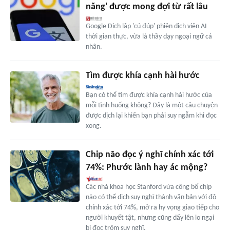
năng' được mong đợi từ rất lâu
Google Dịch lập 'cú đúp' phiên dịch viên AI
thời gian thực, vừa là thầy dạy ngoại ngữ cá
nhân.
Tìm được khía cạnh hài hước
Bạn có thể tìm được khía cạnh hài hước của
mỗi tình huống không? Đây là một câu chuyện
được dịch lại khiến bạn phải suy ngẫm khi đọc
xong.
Chip não đọc ý nghĩ chính xác tới
74%: Phước lành hay ác mộng?
Các nhà khoa học Stanford vừa công bố chip
não có thể dịch suy nghĩ thành văn bản với độ
chính xác tới 74%, mở ra hy vọng giao tiếp cho
người khuyết tật, nhưng cũng dấy lên lo ngại
bị đọc trộm suy nghĩ.