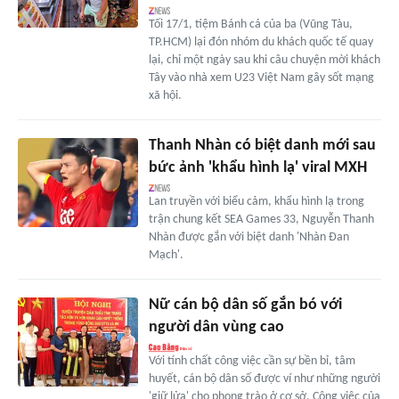
Tối 17/1, tiệm Bánh cá của ba (Vũng Tàu,
TP.HCM) lại đón nhóm du khách quốc tế quay
lại, chỉ một ngày sau khi câu chuyện mời khách
Tây vào nhà xem U23 Việt Nam gây sốt mạng
xã hội.
Thanh Nhàn có biệt danh mới sau
bức ảnh 'khẩu hình lạ' viral MXH
Lan truyền với biểu cảm, khẩu hình lạ trong
trận chung kết SEA Games 33, Nguyễn Thanh
Nhàn được gắn với biệt danh 'Nhàn Đan
Mạch'.
Nữ cán bộ dân số gắn bó với
người dân vùng cao
Với tính chất công việc cần sự bền bỉ, tâm
huyết, cán bộ dân số được ví như những người
'giữ lửa' cho phong trào ở cơ sở. Công việc của