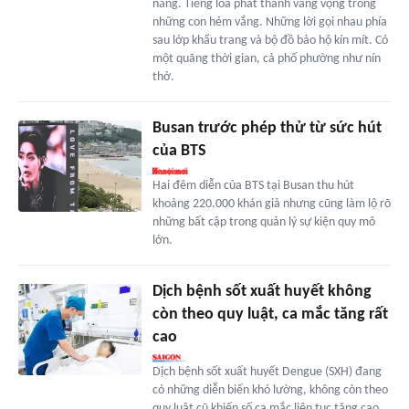
nắng. Tiếng loa phát thanh vang vọng trong
những con hẻm vắng. Những lời gọi nhau phía
sau lớp khẩu trang và bộ đồ bảo hộ kín mít. Có
một quãng thời gian, cả phố phường như nín
thở.
Busan trước phép thử từ sức hút
của BTS
Hai đêm diễn của BTS tại Busan thu hút
khoảng 220.000 khán giả nhưng cũng làm lộ rõ
những bất cập trong quản lý sự kiện quy mô
lớn.
Dịch bệnh sốt xuất huyết không
còn theo quy luật, ca mắc tăng rất
cao
Dịch bệnh sốt xuất huyết Dengue (SXH) đang
có những diễn biến khó lường, không còn theo
quy luật cũ khiến số ca mắc liên tục tăng cao.