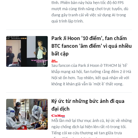
tĩnh. Phiên bản này hứa hẹn tốc độ 60 FPS
mượt mà cùng tính năng chơi trực tuyến, dù
đang gây tranh cãi về việc sử dụng AI trong
quá trình lập trình.
Park Ji Hoon '10 điểm', fan chấm
BTC fancon 'âm điểm' vì quá nhiều
bất cập
Sau fancon của Park Ji Hoon ở TP.HCM bị 'tế'
khắp mạng xã hội, fan tưởng rằng đêm 2 ở Hà
Nội sẽ ổn hơn. Tuy nhiên, kết quả nhận về với
không ít khán giả vẫn là 'một ề' thất vọng.
Ký ức từ những bức ảnh đi qua
đại dịch
Mỗi lần mở lại thư mục ảnh cũ, ký ức về những
ngày chống dịch lại hiện lên rất rõ trong tôi.
Tiếng còi xe cứu thương xé tan giữa trưa