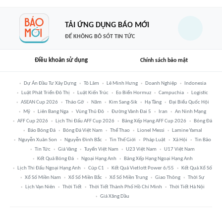
TẢI ỨNG DỤNG BÁO MỚI
ĐỂ KHÔNG BỎ SÓT TIN TỨC
Điều khoản sử dụng
Chính sách bảo mật
Dự Án Đầu Tư Xây Dựng
Tô Lâm
Lê Minh Hưng
Doanh Nghiệp
Indonesia
Luật Phát Triển Đô Thị
Luật Kiến Trúc
Eo Biển Hormuz
Campuchia
Logistic
ASEAN Cup 2026
Tháo Gỡ
Năm
Kim Sang-Sik
Hạ Tầng
Đại Biểu Quốc Hội
Mỹ
Liên Bang Nga
Vùng Thủ Đô
Đường Vành Đai 5
Iran
An Ninh Mạng
AFF Cup 2026
Lịch Thi Đấu AFF Cup 2026
Bảng Xếp Hạng AFF Cup 2026
Bóng Đá
Báo Bóng Đá
Bóng Đá Việt Nam
Thể Thao
Lionel Messi
Lamine Yamal
Nguyễn Xuân Son
Nguyễn Đình Bắc
Tin Thế Giới
Pháp Luật
Xã Hội
Tin Bão
Tin Tức
Giá Vàng
Tuyển Việt Nam
U23 Việt Nam
U17 Việt Nam
Kết Quả Bóng Đá
Ngoại Hạng Anh
Bảng Xếp Hạng Ngoại Hạng Anh
Lịch Thi Đấu Ngoại Hạng Anh
Cúp C1
Kết Quả Vietlott Power 6/55
Kết Quả Xổ Số
Xổ Số Miền Nam
Xổ Số Miền Bắc
Xổ Số Miền Trung
Giao Thông
Thời Sự
Lịch Vạn Niên
Thời Tiết
Thời Tiết Thành Phố Hồ Chí Minh
Thời Tiết Hà Nội
Giá Xăng Dầu