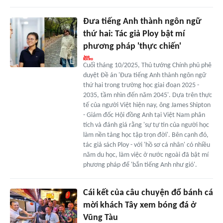
Đưa tiếng Anh thành ngôn ngữ
thứ hai: Tác giả Ploy bật mí
phương pháp 'thực chiến'
Cuối tháng 10/2025, Thủ tướng Chính phủ phê
duyệt Đề án 'Đưa tiếng Anh thành ngôn ngữ
thứ hai trong trường học giai đoạn 2025 -
2035, tầm nhìn đến năm 2045'. Dựa trên thực
tế của người Việt hiện nay, ông James Shipton
- Giám đốc Hội đồng Anh tại Việt Nam phân
tích và đánh giá rằng 'sự tự tin của người học
làm nền tảng học tập trọn đời'. Bên cạnh đó,
tác giả sách Ploy - với 'hồ sơ cá nhân' có nhiều
năm du học, làm việc ở nước ngoài đã bật mí
phương pháp để 'bắn tiếng Anh như gió'.
Cái kết của câu chuyện đổ bánh cá
mời khách Tây xem bóng đá ở
Vũng Tàu