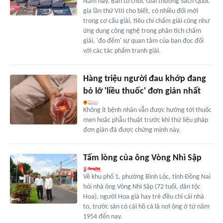
Năm nay, Ban tổ chức Giải thưởng Sách Quốc
gia lần thứ VIII cho biết, có nhiều đổi mới
trong cơ cấu giải, tiêu chí chấm giải cũng như
ứng dụng công nghệ trong phân tích chấm
giải, 'đo đếm' sự quan tâm của bạn đọc đối
với các tác phẩm tranh giải.
Hàng triệu người đau khớp đang
bỏ lỡ 'liều thuốc' đơn giản nhất
Không ít bệnh nhân vẫn được hướng tới thuốc
men hoặc phẫu thuật trước khi thử liệu pháp
đơn giản đã được chứng minh này.
Tấm lòng của ông Vòng Nhì Sập
Về khu phố 1, phường Bình Lộc, tỉnh Ðồng Nai
hỏi nhà ông Vòng Nhì Sập (72 tuổi, dân tộc
Hoa), người Hoa già hay trẻ đều chỉ cái nhà
to, trước sân có cái hồ cá là nơi ông ở từ năm
1954 đến nay.