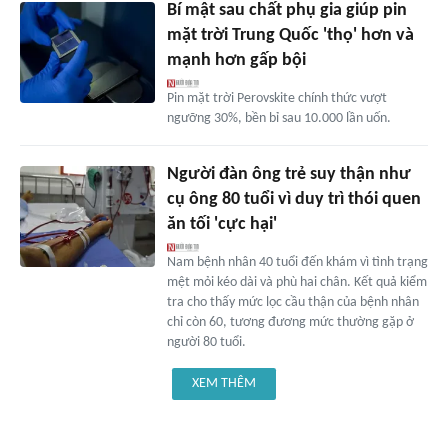
Bí mật sau chất phụ gia giúp pin
mặt trời Trung Quốc 'thọ' hơn và
mạnh hơn gấp bội
Pin mặt trời Perovskite chính thức vượt
ngưỡng 30%, bền bỉ sau 10.000 lần uốn.
Người đàn ông trẻ suy thận như
cụ ông 80 tuổi vì duy trì thói quen
ăn tối 'cực hại'
Nam bệnh nhân 40 tuổi đến khám vì tình trạng
mệt mỏi kéo dài và phù hai chân. Kết quả kiểm
tra cho thấy mức lọc cầu thận của bệnh nhân
chỉ còn 60, tương đương mức thường gặp ở
người 80 tuổi.
XEM THÊM