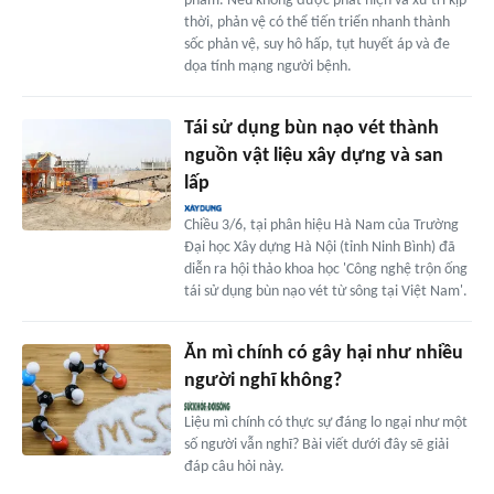
phẩm. Nếu không được phát hiện và xử trí kịp
thời, phản vệ có thể tiến triển nhanh thành
sốc phản vệ, suy hô hấp, tụt huyết áp và đe
dọa tính mạng người bệnh.
Tái sử dụng bùn nạo vét thành
nguồn vật liệu xây dựng và san
lấp
Chiều 3/6, tại phân hiệu Hà Nam của Trường
Đại học Xây dựng Hà Nội (tỉnh Ninh Bình) đã
diễn ra hội thảo khoa học 'Công nghệ trộn ống
tái sử dụng bùn nạo vét từ sông tại Việt Nam'.
Ăn mì chính có gây hại như nhiều
người nghĩ không?
Liệu mì chính có thực sự đáng lo ngại như một
số người vẫn nghĩ? Bài viết dưới đây sẽ giải
đáp câu hỏi này.