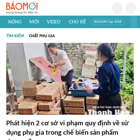
NÓNG
MỚI
VIDEO
CHỦ ĐỀ
#ASEAN Cup 2026
#Trí tuệ nhân tạo
#Mỹ - Iran
#Khám phá Việt Nam
TÌM KIẾM
CHẤT PHỤ GIA
#Khám phá thế giới
Phát hiện 2 cơ sở vi phạm quy định về sử
dụng phụ gia trong chế biến sản phẩm