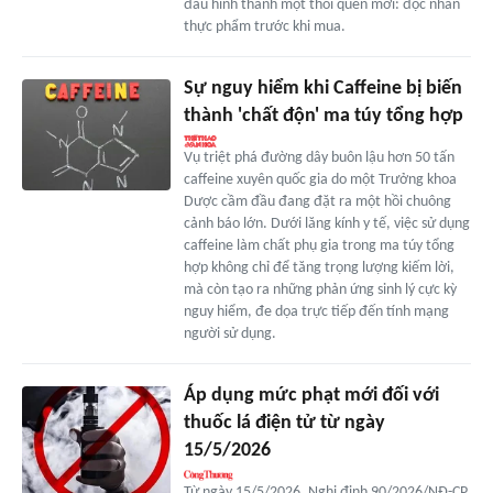
đầu hình thành một thói quen mới: đọc nhãn
thực phẩm trước khi mua.
Sự nguy hiểm khi Caffeine bị biến
thành 'chất độn' ma túy tổng hợp
Vụ triệt phá đường dây buôn lậu hơn 50 tấn
caffeine xuyên quốc gia do một Trưởng khoa
Dược cầm đầu đang đặt ra một hồi chuông
cảnh báo lớn. Dưới lăng kính y tế, việc sử dụng
caffeine làm chất phụ gia trong ma túy tổng
hợp không chỉ để tăng trọng lượng kiếm lời,
mà còn tạo ra những phản ứng sinh lý cực kỳ
nguy hiểm, đe dọa trực tiếp đến tính mạng
người sử dụng.
Áp dụng mức phạt mới đối với
thuốc lá điện tử từ ngày
15/5/2026
Từ ngày 15/5/2026, Nghị định 90/2026/NĐ-CP