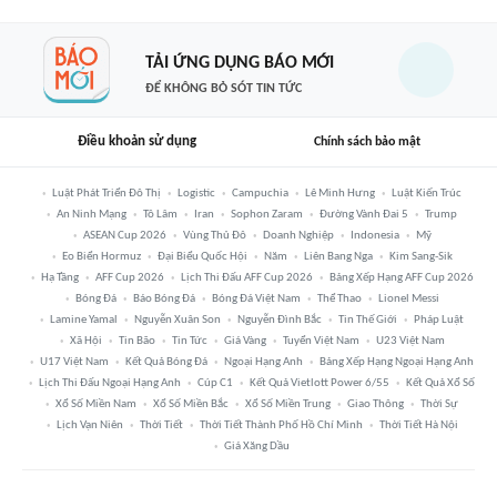
TẢI ỨNG DỤNG BÁO MỚI
ĐỂ KHÔNG BỎ SÓT TIN TỨC
Điều khoản sử dụng
Chính sách bảo mật
Luật Phát Triển Đô Thị
Logistic
Campuchia
Lê Minh Hưng
Luật Kiến Trúc
An Ninh Mạng
Tô Lâm
Iran
Sophon Zaram
Đường Vành Đai 5
Trump
ASEAN Cup 2026
Vùng Thủ Đô
Doanh Nghiệp
Indonesia
Mỹ
Eo Biển Hormuz
Đại Biểu Quốc Hội
Năm
Liên Bang Nga
Kim Sang-Sik
Hạ Tầng
AFF Cup 2026
Lịch Thi Đấu AFF Cup 2026
Bảng Xếp Hạng AFF Cup 2026
Bóng Đá
Báo Bóng Đá
Bóng Đá Việt Nam
Thể Thao
Lionel Messi
Lamine Yamal
Nguyễn Xuân Son
Nguyễn Đình Bắc
Tin Thế Giới
Pháp Luật
Xã Hội
Tin Bão
Tin Tức
Giá Vàng
Tuyển Việt Nam
U23 Việt Nam
U17 Việt Nam
Kết Quả Bóng Đá
Ngoại Hạng Anh
Bảng Xếp Hạng Ngoại Hạng Anh
Lịch Thi Đấu Ngoại Hạng Anh
Cúp C1
Kết Quả Vietlott Power 6/55
Kết Quả Xổ Số
Xổ Số Miền Nam
Xổ Số Miền Bắc
Xổ Số Miền Trung
Giao Thông
Thời Sự
Lịch Vạn Niên
Thời Tiết
Thời Tiết Thành Phố Hồ Chí Minh
Thời Tiết Hà Nội
Giá Xăng Dầu