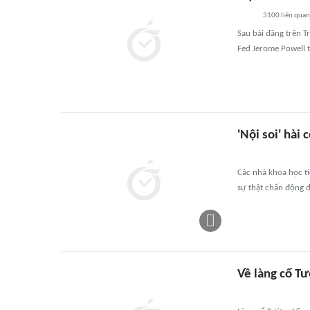
3100
liên quan
Sau bài đăng trên Tr
Fed Jerome Powell 
'Nội soi' hài
Các nhà khoa học ti
sự thật chấn động 
Về làng cổ T