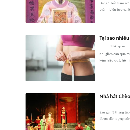
Dâng 'Thất trảm sớ'
thành biểu tượng li
Tại sao nhiề
1
liên quan
Khi giảm cân quá mứ
kém hiệu quả, hệ mi
Nhà hát Chèo
Sau gần 3 tháng tập
được dàn dựng công