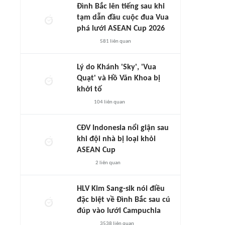
Đình Bắc lên tiếng sau khi
tạm dẫn đầu cuộc đua Vua
phá lưới ASEAN Cup 2026
581
liên quan
Lý do Khánh 'Sky', 'Vua
Quạt' và Hồ Văn Khoa bị
khởi tố
104
liên quan
CĐV Indonesia nổi giận sau
khi đội nhà bị loại khỏi
ASEAN Cup
2
liên quan
HLV Kim Sang-sik nói điều
đặc biệt về Đình Bắc sau cú
đúp vào lưới Campuchia
3538
liên quan