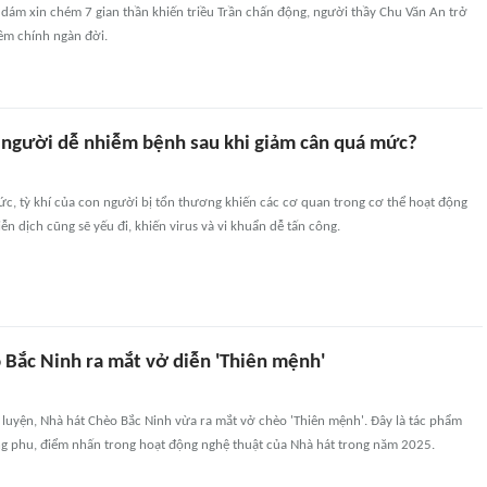
 dám xin chém 7 gian thần khiến triều Trần chấn động, người thầy Chu Văn An trở
êm chính ngàn đời.
u người dễ nhiễm bệnh sau khi giảm cân quá mức?
c, tỳ khí của con người bị tổn thương khiến các cơ quan trong cơ thể hoạt động
ễn dịch cũng sẽ yếu đi, khiến virus và vi khuẩn dễ tấn công.
 Bắc Ninh ra mắt vở diễn 'Thiên mệnh'
 luyện, Nhà hát Chèo Bắc Ninh vừa ra mắt vở chèo 'Thiên mệnh'. Đây là tác phẩm
 phu, điểm nhấn trong hoạt động nghệ thuật của Nhà hát trong năm 2025.