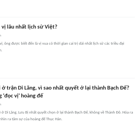
 vị lâu nhất lịch sử Việt?
n
ị, ông được biết đến là vị vua có thời gian cai trị dài nhất lịch sử các triều đại
m.
i ở trận Di Lăng, vì sao nhất quyết ở lại thành Bạch Đế?
 'đọc vị' hoàng đế
n
ề ở Di Lăng, Lưu Bị nhất quyết chọn ở lại thành Bạch Đế, không về Thành Đô. Hóa ra
nhìn ra tâm sự của hoàng đế Thục Hán.