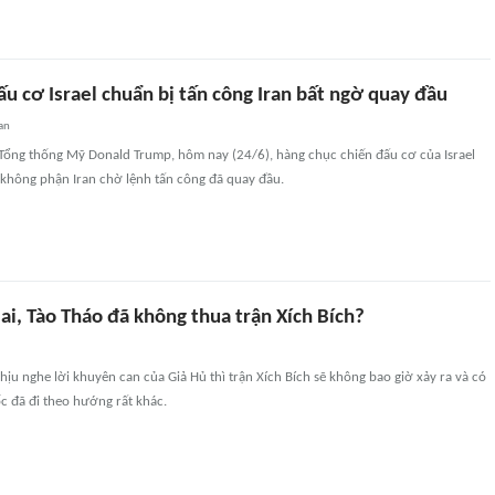
ấu cơ Israel chuẩn bị tấn công Iran bất ngờ quay đầu
an
 Tổng thống Mỹ Donald Trump, hôm nay (24/6), hàng chục chiến đấu cơ của Israel
 không phận Iran chờ lệnh tấn công đã quay đầu.
ai, Tào Tháo đã không thua trận Xích Bích?
ịu nghe lời khuyên can của Giả Hủ thì trận Xích Bích sẽ không bao giờ xảy ra và có
ốc đã đi theo hướng rất khác.