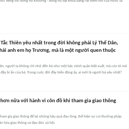
nức tiếng với dòng họ Khương - dòng họ đại khoa bảng rất hiếm hoi của nước ta
Tắc Thiên yêu nhất trong đời không phải Lý Thế Dân,
hải anh em họ Trương, mà là một người quen thuộc
iên, người ta không chỉ nhớ đến bà như một bậc minh quân kiệt xuất, mà còn tò mò
m đầy bí ẩn của bà. Trong cuộc đời đầy biến động ấy, ai mới là người bà yêu nhất?
hơn nữa với hành vi côn đồ khi tham gia giao thông
tham gia giao thông để lại những hậu quả đau lòng, thể hiện sự coi thường pháp
văn hóa giao thông và đạo đức xã hội.