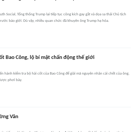
uth Social, Tổng thống Trump lại tiếp tục công kích gay gắt và dọa sa thải Chủ tịch
trước báo giới. Dù vậy, nhiều quan chức đã khuyên ông Trump hạ hỏa.
 cốt Bao Công, lộ bí mật chấn động thế giới
ến hành kiểm tra bộ hài cốt của Bao Công để giải mã nguyên nhân cái chết của ông,
được phơi bày.
ường Vân