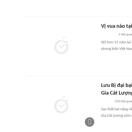
Vị vua nào tại
1
liên qua
Với hơn 55 năm tại v
phong kiến Việt Na
Lưu Bị đại bạ
Gia Cát Lượng
310
liên qua
Sau thất bại nặng n
Gia Cát Lượng sớm 