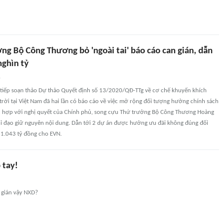
ng Bộ Công Thương bỏ 'ngoài tai' báo cáo can gián, dẫn
nghìn tỷ
n
 tiếp soạn thảo Dự thảo Quyết định số 13/2020/QĐ-TTg về cơ chế khuyến khích
 trời tại Việt Nam đã hai lần có báo cáo về việc mở rộng đối tượng hưởng chính sách
ù hợp với nghị quyết của Chính phủ, song cựu Thứ trưởng Bộ Công Thương Hoàng
 đạo giữ nguyên nội dung. Dẫn tới 2 dự án được hưởng ưu đãi không đúng đối
i 1.043 tỷ đồng cho EVN.
 tay!
n gián vậy NXD?