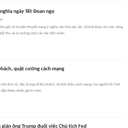
 nghĩa ngày Tết Đoan ngọ
an
ồn gốc từ truyền thuyết mang ý nghĩa văn hóa sâu sắc, là khát khao về cuộc sống
bội thu và sự tưởng nhớ các bậc tiền nhân.
 phách, quật cường cách mạng
 năm lịch sử, đặc trưng về khí phách, về tinh thần cách mạng của người Hà Tĩnh
đắp thêm nhiều giá trị mới.
n gián ông Trump đuổi việc Chủ tịch Fed