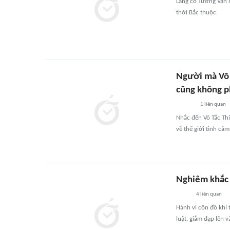
Làng cổ Tường Vân 
thời Bắc thuộc.
Người mà Võ 
cũng không p
1
liên quan
Nhắc đến Võ Tắc Th
về thế giới tình cả
Nghiêm khắc 
4
liên quan
Hành vi côn đồ khi 
luật, giẫm đạp lên 