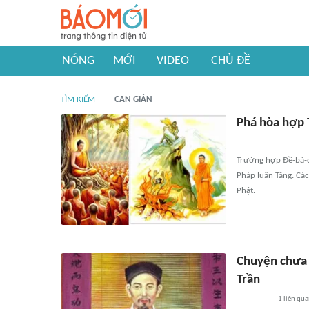
NÓNG
MỚI
VIDEO
CHỦ ĐỀ
TÌM KIẾM
CAN GIÁN
Phá hòa hợp 
Trường hợp Ðề-bà-đạ
Pháp luân Tăng. Các
Phật.
Chuyện chưa 
Trần
1
liên qu