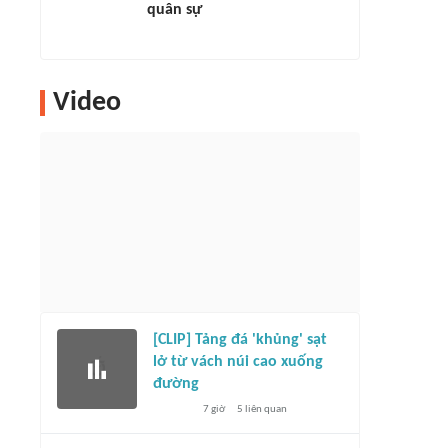
quân sự
Video
[CLIP] Tảng đá 'khủng' sạt
lở từ vách núi cao xuống
đường
7 giờ
5
liên quan