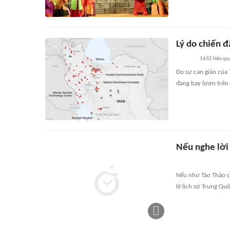
Lý do chiến đ
1632
liên qu
Do sự can gián của
đang bay lượn trên
Nếu nghe lời 
Nếu như Tào Tháo ch
lẽ lịch sử Trung Qu