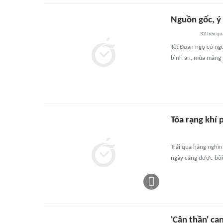
Nguồn gốc, ý
32
liên qu
Tết Đoan ngọ có ngu
bình an, mùa màng 
Tỏa rạng khí
Trải qua hàng nghìn
ngày càng được bồi 
'Cận thần' ca