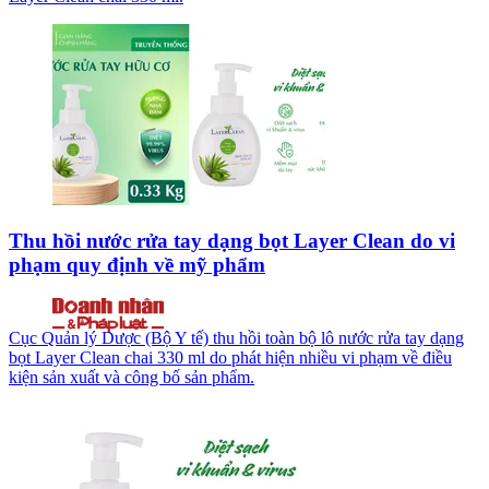
Thu hồi nước rửa tay dạng bọt Layer Clean do vi
phạm quy định về mỹ phẩm
Cục Quản lý Dược (Bộ Y tế) thu hồi toàn bộ lô nước rửa tay dạng
bọt Layer Clean chai 330 ml do phát hiện nhiều vi phạm về điều
kiện sản xuất và công bố sản phẩm.