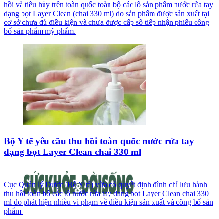
hồi và tiêu hủy trên toàn quốc toàn bộ các lô sản phẩm nước rửa tay
dạng bọt Layer Clean (chai 330 ml) do sản phẩm được sản xuất tại
cơ sở chưa đủ điều kiện và chưa được cấp số tiếp nhận phiếu công
bố sản phẩm mỹ phẩm.
Bộ Y tế yêu cầu thu hồi toàn quốc nước rửa tay
dạng bọt Layer Clean chai 330 ml
Cục Quản lý Dược (Bộ Y tế) vừa có quyết định đình chỉ lưu hành
thu hồi toàn bộ các lô nước rửa tay dạng bọt Layer Clean chai 330
ml do phát hiện nhiều vi phạm về điều kiện sản xuất và công bố sản
phẩm.