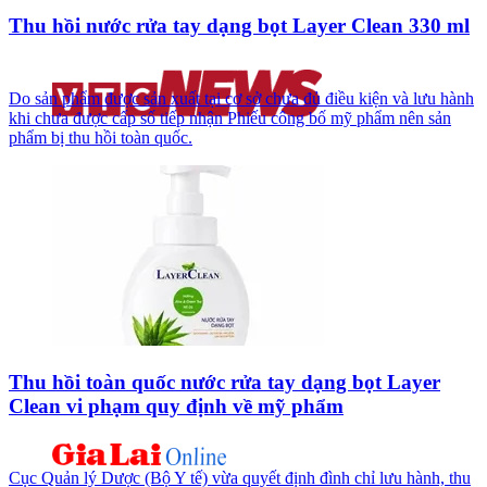
Thu hồi nước rửa tay dạng bọt Layer Clean 330 ml
Do sản phẩm được sản xuất tại cơ sở chưa đủ điều kiện và lưu hành
khi chưa được cấp số tiếp nhận Phiếu công bố mỹ phẩm nên sản
phẩm bị thu hồi toàn quốc.
Thu hồi toàn quốc nước rửa tay dạng bọt Layer
Clean vi phạm quy định về mỹ phẩm
Cục Quản lý Dược (Bộ Y tế) vừa quyết định đình chỉ lưu hành, thu