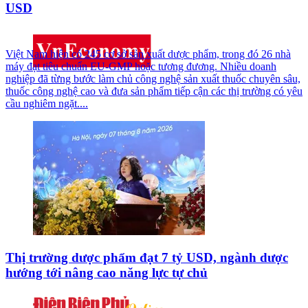
USD
Việt Nam hiện có 245 cơ sở sản xuất dược phẩm, trong đó 26 nhà
máy đạt tiêu chuẩn EU-GMP hoặc tương đương. Nhiều doanh
nghiệp đã từng bước làm chủ công nghệ sản xuất thuốc chuyên sâu,
thuốc công nghệ cao và đưa sản phẩm tiếp cận các thị trường có yêu
cầu nghiêm ngặt....
Thị trường dược phẩm đạt 7 tỷ USD, ngành dược
hướng tới nâng cao năng lực tự chủ