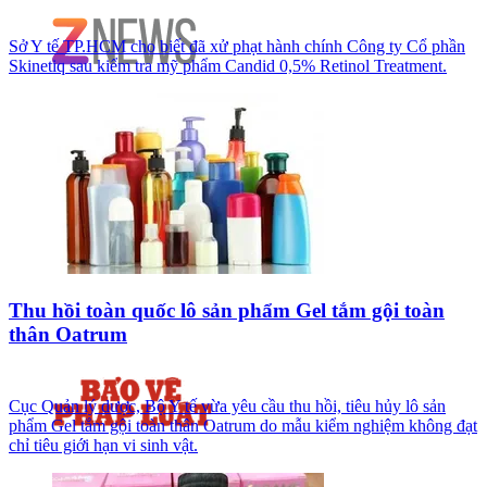
Sở Y tế TP.HCM cho biết đã xử phạt hành chính Công ty Cổ phần
Skinetiq sau kiểm tra mỹ phẩm Candid 0,5% Retinol Treatment.
Thu hồi toàn quốc lô sản phẩm Gel tắm gội toàn
thân Oatrum
Cục Quản lý dược, Bộ Y tế vừa yêu cầu thu hồi, tiêu hủy lô sản
phẩm Gel tắm gội toàn thân Oatrum do mẫu kiểm nghiệm không đạt
chỉ tiêu giới hạn vi sinh vật.