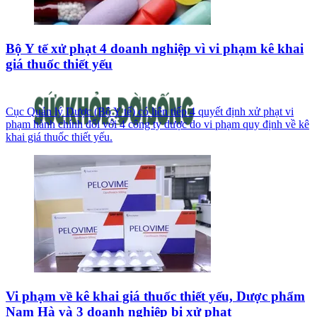
Bộ Y tế xử phạt 4 doanh nghiệp vì vi phạm kê khai
giá thuốc thiết yếu
Cục Quản lý Dược (Bộ Y tế) có liên tiếp 4 quyết định xử phạt vi
phạm hành chính đối với 4 công ty dược do vi phạm quy định về kê
khai giá thuốc thiết yếu.
Vi phạm về kê khai giá thuốc thiết yếu, Dược phẩm
Nam Hà và 3 doanh nghiệp bị xử phạt