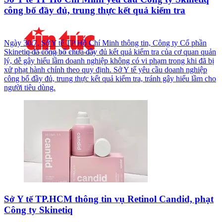
công bố đầy đủ, trung thực kết quả kiểm tra
Ngày 30/7, Sở Y tế TP Hồ Chí Minh thông tin, Công ty Cổ phần
Skinetiq đã công bố chưa đầy đủ kết quả kiểm tra của cơ quan quản
lý, dễ gây hiểu lầm doanh nghiệp không có vi phạm trong khi đã bị
xử phạt hành chính theo quy định. Sở Y tế yêu cầu doanh nghiệp
công bố đầy đủ, trung thực kết quả kiểm tra, tránh gây hiểu lầm cho
người tiêu dùng.
Sở Y tế TP.HCM thông tin vụ Retinol Candid, phạt
Công ty Skinetiq