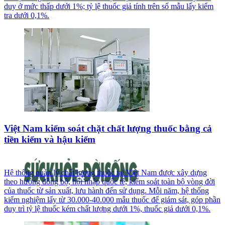
duy ở mức thấp dưới 1%; tỷ lệ thuốc giả tính trên số mẫu lấy kiểm
tra dưới 0,1%.
Việt Nam kiểm soát chặt chất lượng thuốc bằng cả
tiền kiểm và hậu kiểm
Hệ thống quản lý chất lượng thuốc tại Việt Nam được xây dựng
theo hướng đồng bộ, hội nhập quốc tế, kiểm soát toàn bộ vòng đời
của thuốc từ sản xuất, lưu hành đến sử dụng. Mỗi năm, hệ thống
kiểm nghiệm lấy từ 30.000-40.000 mẫu thuốc để giám sát, góp phần
duy trì tỷ lệ thuốc kém chất lượng dưới 1%, thuốc giả dưới 0,1%.