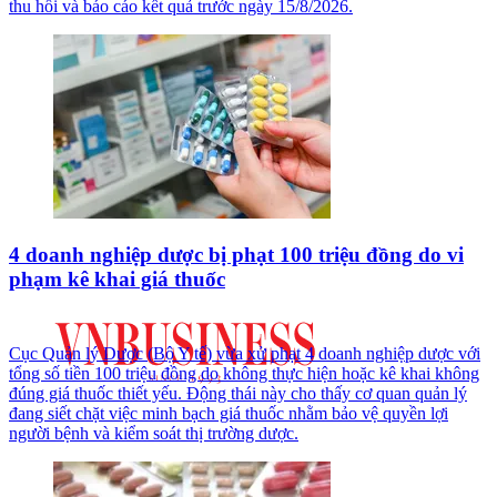
thu hồi và báo cáo kết quả trước ngày 15/8/2026.
4 doanh nghiệp dược bị phạt 100 triệu đồng do vi
phạm kê khai giá thuốc
Cục Quản lý Dược (Bộ Y tế) vừa xử phạt 4 doanh nghiệp dược với
tổng số tiền 100 triệu đồng do không thực hiện hoặc kê khai không
đúng giá thuốc thiết yếu. Động thái này cho thấy cơ quan quản lý
đang siết chặt việc minh bạch giá thuốc nhằm bảo vệ quyền lợi
người bệnh và kiểm soát thị trường dược.