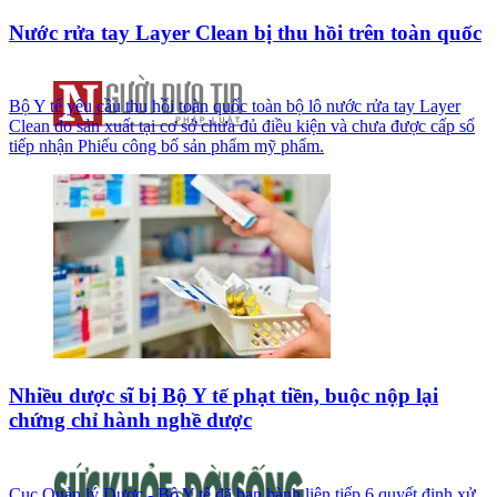
Nước rửa tay Layer Clean bị thu hồi trên toàn quốc
Bộ Y tế yêu cầu thu hồi toàn quốc toàn bộ lô nước rửa tay Layer
Clean do sản xuất tại cơ sở chưa đủ điều kiện và chưa được cấp số
tiếp nhận Phiếu công bố sản phẩm mỹ phẩm.
Nhiều dược sĩ bị Bộ Y tế phạt tiền, buộc nộp lại
chứng chỉ hành nghề dược
Cục Quản lý Dược - Bộ Y tế đã ban hành liên tiếp 6 quyết định xử