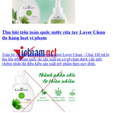
Thu hồi trên toàn quốc nước rửa tay Layer Clean
do hàng loạt vi phạm
Toàn bộ các lô nước rửa tay dạng bọt Layer Clean - Chai 330 ml bị
thu hồi trên toàn quốc do sản xuất tại cơ sở chưa được cấp giấy
chứng nhận đủ điều kiện sản xuất mỹ phẩm theo quy định.