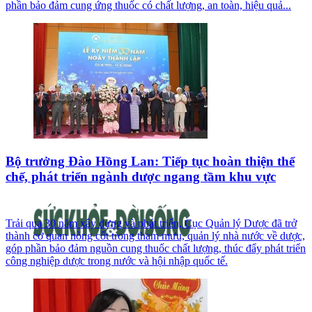
phần bảo đảm cung ứng thuốc có chất lượng, an toàn, hiệu quả...
Bộ trưởng Đào Hồng Lan: Tiếp tục hoàn thiện thể
chế, phát triển ngành dược ngang tầm khu vực
Trải qua 30 năm xây dựng và phát triển, Cục Quản lý Dược đã trở
thành cơ quan nòng cốt trong tham mưu, quản lý nhà nước về dược,
góp phần bảo đảm nguồn cung thuốc chất lượng, thúc đẩy phát triển
công nghiệp dược trong nước và hội nhập quốc tế.