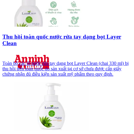
Thu hồi toàn quốc nước rửa tay dạng bọt Layer
Clean
Toàn bộ các lô nước rửa tay dạng bọt Layer Clean (chai 330 ml) bị
thu hồi trên toàn quốc do sản xuất tại cơ sở chưa được cấp giấy
chứng nhận đủ điều kiện sản xuất mỹ phẩm theo quy định.