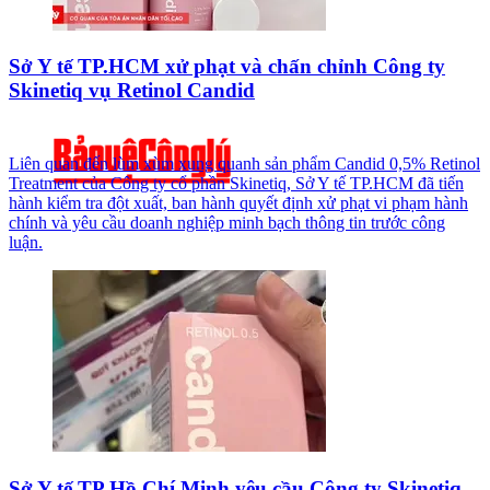
Sở Y tế TP.HCM xử phạt và chấn chỉnh Công ty
Skinetiq vụ Retinol Candid
Liên quan đến lùm xùm xung quanh sản phẩm Candid 0,5% Retinol
Treatment của Công ty cổ phần Skinetiq, Sở Y tế TP.HCM đã tiến
hành kiểm tra đột xuất, ban hành quyết định xử phạt vi phạm hành
chính và yêu cầu doanh nghiệp minh bạch thông tin trước công
luận.
Sở Y tế TP Hồ Chí Minh yêu cầu Công ty Skinetiq