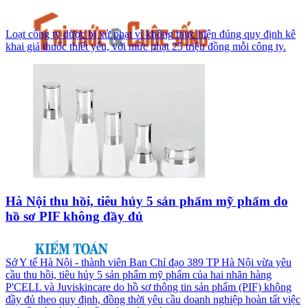
Loạt công ty dược bị xử phạt vì không thực hiện đúng quy định kê
khai giá thuốc thiết yếu, với mức phạt 25 triệu đồng mỗi công ty.
Hà Nội thu hồi, tiêu hủy 5 sản phẩm mỹ phẩm do
hồ sơ PIF không đầy đủ
Sở Y tế Hà Nội - thành viên Ban Chỉ đạo 389 TP Hà Nội vừa yêu
cầu thu hồi, tiêu hủy 5 sản phẩm mỹ phẩm của hai nhãn hàng
P'CELL và Juviskincare do hồ sơ thông tin sản phẩm (PIF) không
đầy đủ theo quy định, đồng thời yêu cầu doanh nghiệp hoàn tất việc