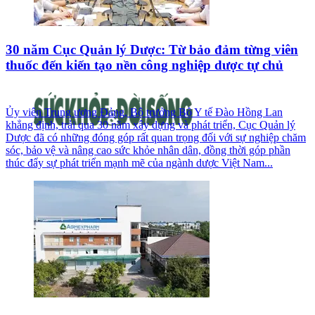
30 năm Cục Quản lý Dược: Từ bảo đảm từng viên
thuốc đến kiến tạo nền công nghiệp dược tự chủ
Ủy viên Trung ương Đảng, Bộ trưởng Bộ Y tế Đào Hồng Lan
khẳng định, trải qua 30 năm xây dựng và phát triển, Cục Quản lý
Dược đã có những đóng góp rất quan trọng đối với sự nghiệp chăm
sóc, bảo vệ và nâng cao sức khỏe nhân dân, đồng thời góp phần
thúc đẩy sự phát triển mạnh mẽ của ngành dược Việt Nam...