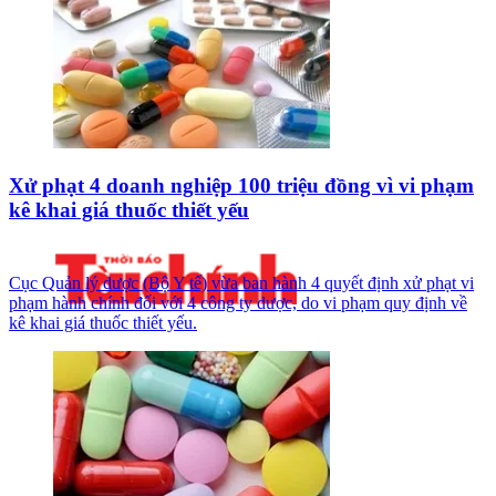
Xử phạt 4 doanh nghiệp 100 triệu đồng vì vi phạm
kê khai giá thuốc thiết yếu
Cục Quản lý dược (Bộ Y tế) vừa ban hành 4 quyết định xử phạt vi
phạm hành chính đối với 4 công ty dược, do vi phạm quy định về
kê khai giá thuốc thiết yếu.