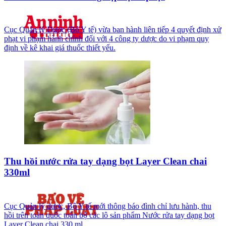
Cục Quản lý Dược (Bộ Y tế) vừa ban hành liên tiếp 4 quyết định xử
phạt vi phạm hành chính đối với 4 công ty dược do vi phạm quy
định về kê khai giá thuốc thiết yếu.
Thu hồi nước rửa tay dạng bọt Layer Clean chai
330ml
Cục Quản lý dược, Bộ Y tế mới thông báo đình chỉ lưu hành, thu
hồi trên toàn quốc toàn bộ các lô sản phẩm Nước rửa tay dạng bọt
Layer Clean chai 330 ml.