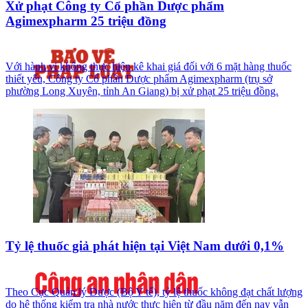
Xử phạt Công ty Cổ phần Dược phẩm
Agimexpharm 25 triệu đồng
Với hành vi không thực hiện kê khai giá đối với 6 mặt hàng thuốc
thiết yếu, Công ty Cổ phần Dược phẩm Agimexpharm (trụ sở
phường Long Xuyên, tỉnh An Giang) bị xử phạt 25 triệu đồng.
Tỷ lệ thuốc giả phát hiện tại Việt Nam dưới 0,1%
Theo Cục Quản lý Dược (Bộ Y tế), tỷ lệ thuốc không đạt chất lượng
do hệ thống kiểm tra nhà nước thực hiện từ đầu năm đến nay vẫn