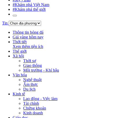
#Khám phá Việt Nam
#Khám phá thế giới
Tin
Thông tin bóng đá
Giá vàng hôm nay
Thời tiết
Xem thêm tiện ích
Thế giới
Xã hội
Thời sự
Giao thông
Môi trường - Khí hậu
Văn hóa
Nghệ thuật
Ẩm thực
Du lịch
Kinh tế
Lao động - Việc làm
Tài chính
Chứng khoán
Kinh doanh
Giáo dục