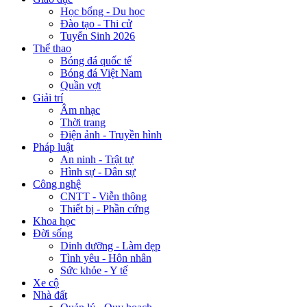
Học bổng - Du học
Đào tạo - Thi cử
Tuyển Sinh 2026
Thể thao
Bóng đá quốc tế
Bóng đá Việt Nam
Quần vợt
Giải trí
Âm nhạc
Thời trang
Điện ảnh - Truyền hình
Pháp luật
An ninh - Trật tự
Hình sự - Dân sự
Công nghệ
CNTT - Viễn thông
Thiết bị - Phần cứng
Khoa học
Đời sống
Dinh dưỡng - Làm đẹp
Tình yêu - Hôn nhân
Sức khỏe - Y tế
Xe cộ
Nhà đất