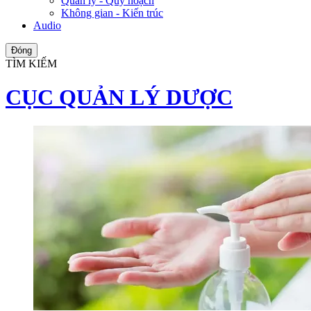
Quản lý - Quy hoạch
Không gian - Kiến trúc
Audio
Đóng
TÌM KIẾM
CỤC QUẢN LÝ DƯỢC