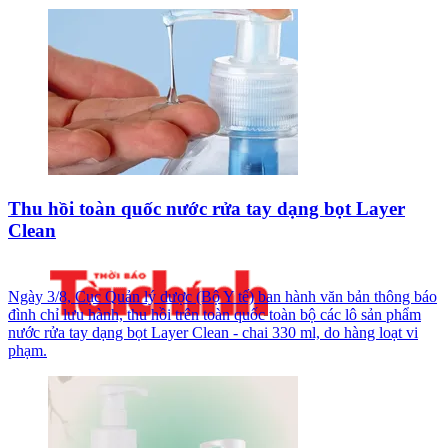
Thu hồi toàn quốc nước rửa tay dạng bọt Layer
Clean
Ngày 3/8, Cục Quản lý dược (Bộ Y tế) ban hành văn bản thông báo
đình chỉ lưu hành, thu hồi trên toàn quốc toàn bộ các lô sản phẩm
nước rửa tay dạng bọt Layer Clean - chai 330 ml, do hàng loạt vi
phạm.