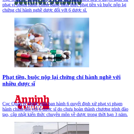
phạt vi phạm hành chính bằng hình thức phạt tiền và buộc nộp lại
chứng chỉ hành nghề dược đối với 6 dược sĩ.
Phạt tiền, buộc nộp lại chứng chỉ hành nghề với
nhiều dược sĩ
Cục Quản lý Dược vừa ban hành 6 quyết định xử phạt vi phạm
hành chính đối với 6 dược sĩ do chưa hoàn thành chương trình đào
tạo, cập nhật kiến thức chuyên môn về dược trong thời hạn 3 năm.