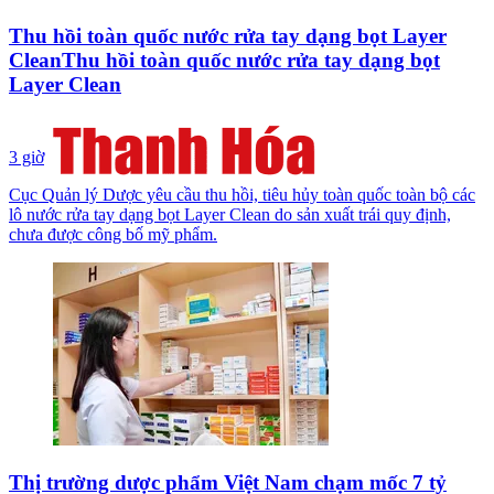
Thu hồi toàn quốc nước rửa tay dạng bọt Layer
CleanThu hồi toàn quốc nước rửa tay dạng bọt
Layer Clean
3 giờ
Cục Quản lý Dược yêu cầu thu hồi, tiêu hủy toàn quốc toàn bộ các
lô nước rửa tay dạng bọt Layer Clean do sản xuất trái quy định,
chưa được công bố mỹ phẩm.
Thị trường dược phẩm Việt Nam chạm mốc 7 tỷ