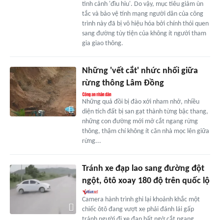
tình cảnh 'đìu hiu'. Do vậy, mục tiêu giảm ùn
tắc và bảo vệ tính mạng người dân của công
trình này đã bị vô hiệu hóa bởi chính thói quen
sang đường tùy tiện của không ít người tham
gia giao thông.
Những 'vết cắt' nhức nhối giữa
rừng thông Lâm Đồng
Những quả đồi bị đào xới nham nhở, nhiều
diện tích đất bị san gạt thành từng bậc thang,
những con đường mới mở cắt ngang rừng
thông, thậm chí không ít căn nhà mọc lên giữa
rừng...
Tránh xe đạp lao sang đường đột
ngột, ôtô xoay 180 độ trên quốc lộ
Camera hành trình ghi lại khoảnh khắc một
chiếc ôtô đang vượt xe phải đánh lái gấp
tránh người đi xe đạp bất ngờ cắt ngang