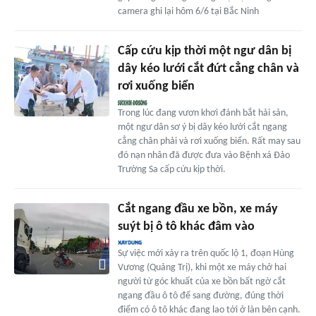
camera ghi lại hôm 6/6 tại Bắc Ninh
Cấp cứu kịp thời một ngư dân bị
dây kéo lưới cắt đứt cẳng chân và
rơi xuống biển
Trong lúc đang vươn khơi đánh bắt hải sản,
một ngư dân sơ ý bị dây kéo lưới cắt ngang
cẳng chân phải và rơi xuống biển. Rất may sau
đó nạn nhân đã được đưa vào Bệnh xá Đảo
Trường Sa cấp cứu kịp thời.
Cắt ngang đầu xe bồn, xe máy
suýt bị ô tô khác đâm vào
Sự việc mới xảy ra trên quốc lộ 1, đoạn Hùng
Vương (Quảng Trị), khi một xe máy chở hai
người từ góc khuất của xe bồn bất ngờ cắt
ngang đầu ô tô để sang đường, đúng thời
điểm có ô tô khác đang lao tới ở làn bên cạnh.