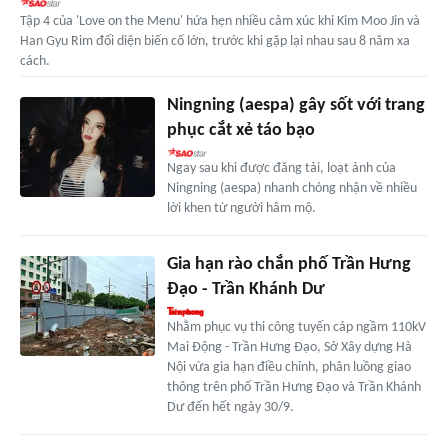
Tập 4 của 'Love on the Menu' hứa hẹn nhiều cảm xúc khi Kim Moo Jin và
Han Gyu Rim đối diện biến cố lớn, trước khi gặp lại nhau sau 8 năm xa
cách.
Ningning (aespa) gây sốt với trang
phục cắt xẻ táo bạo
Ngay sau khi được đăng tải, loạt ảnh của
Ningning (aespa) nhanh chóng nhận về nhiều
lời khen từ người hâm mộ.
Gia hạn rào chắn phố Trần Hưng
Đạo - Trần Khánh Dư
Nhằm phục vụ thi công tuyến cáp ngầm 110kV
Mai Động - Trần Hưng Đạo, Sở Xây dựng Hà
Nội vừa gia hạn điều chỉnh, phân luồng giao
thông trên phố Trần Hưng Đạo và Trần Khánh
Dư đến hết ngày 30/9.