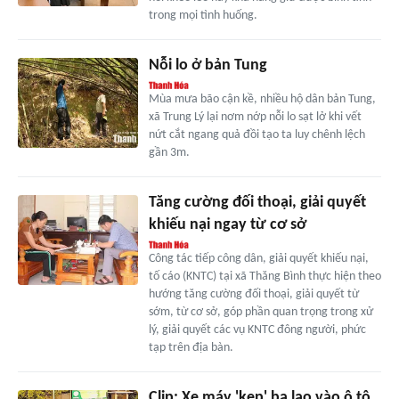
trong mọi tình huống.
Nỗi lo ở bản Tung
Mùa mưa bão cận kề, nhiều hộ dân bản Tung,
xã Trung Lý lại nơm nớp nỗi lo sạt lở khi vết
nứt cắt ngang quả đồi tạo ta luy chênh lệch
gần 3m.
Tăng cường đối thoại, giải quyết
khiếu nại ngay từ cơ sở
Công tác tiếp công dân, giải quyết khiếu nại,
tố cáo (KNTC) tại xã Thăng Bình thực hiện theo
hướng tăng cường đối thoại, giải quyết từ
sớm, từ cơ sở, góp phần quan trọng trong xử
lý, giải quyết các vụ KNTC đông người, phức
tạp trên địa bàn.
Clip: Xe máy 'kẹp' ba lao vào ô tô,