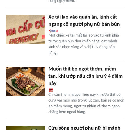
cùng nguy hiểm.
Xe tải lao vào quán ăn, kính cắt
ngang cổ người phụ nữ bán bún
Một chiếc xe tải mất lái lao vào tủ kính phía
trước quán bún riêu khiến hàng loạt mảnh
kính sắc nhọn văng vào chị H.N đang bán
hàng.
Muốn thịt bò ngọt thơm, mềm
tan, khi ướp nấu cần lưu ý 4 điểm
này
Chỉ cần thêm nguyên liệu này khi ướp thịt bò
cùng vài mẹo nhỏ trong lúc xào, bạn sẽ có món
ăn mềm mọng, ngọt tự nhiên và thơm ngon
chẳng kém ngoài hàng.
Cứu sống người phụ nữ bị mảnh