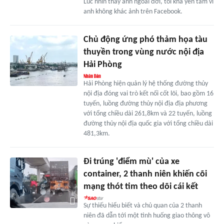
Lúc nhìn thấy anh ngoài đời, tôi khá yên tâm vì
anh không khác ảnh trên Facebook.
Chủ động ứng phó thảm họa tàu
thuyền trong vùng nước nội địa
Hải Phòng
Hải Phòng hiện quản lý hệ thống đường thủy
nội địa đóng vai trò kết nối cốt lõi, bao gồm 16
tuyến, luồng đường thủy nội địa địa phương
với tổng chiều dài 261,8km và 22 tuyến, luồng
đường thủy nội địa quốc gia với tổng chiều dài
481,3km.
Đi trúng 'điểm mù' của xe
container, 2 thanh niên khiến cõi
mạng thót tim theo dõi cái kết
Sự thiếu hiểu biết và chủ quan của 2 thanh
niên đã dẫn tới một tình huống giao thông vô