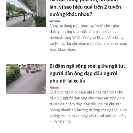
làn, vì sao hiệu quả trên 2 tuyến
đường khác nhau?
Cùng áp dụng một phương án tổ chức giao
thông, nhưng sau một năm triển khai, hai
tuyến đường Võ Chí Công và Phạm Văn Đồng
tại Hà Nội lại ghi nhận mức độ chấp hành hoàn
toàn khác nhau.
Bị đâm ngã sõng soài giữa ngã tư,
người đàn ông đạp đầu người
phụ nữ lái xe ẩu
Quá bực tức vì bị đâm giữa ngã tư trong khu
dân cư, người đàn ông chở theo em nhỏ phía
trước đã nhổm dậy, đạp đầu người phụ nữ
phóng nhanh từ hướng đường cắt ngang. Tình
huống va chạm xe máy xảy ra tại một khu dân
cư ở TP HCM.