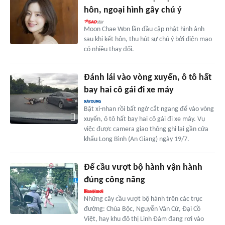
hôn, ngoại hình gây chú ý
Moon Chae Won lần đầu cập nhật hình ảnh
sau khi kết hôn, thu hút sự chú ý bởi diện mạo
có nhiều thay đổi.
Đánh lái vào vòng xuyến, ô tô hất
bay hai cô gái đi xe máy
Bật xi-nhan rồi bất ngờ cắt ngang để vào vòng
xuyến, ô tô hất bay hai cô gái đi xe máy. Vụ
việc được camera giao thông ghi lại gần cửa
khẩu Long Bình (An Giang) ngày 19/7.
Để cầu vượt bộ hành vận hành
đúng công năng
Những cây cầu vượt bộ hành trên các trục
đường: Chùa Bộc, Nguyễn Văn Cừ, Đại Cồ
Việt, hay khu đô thị Linh Đàm đang rơi vào