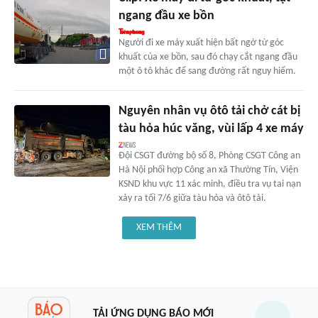
ngang đầu xe bồn
Người đi xe máy xuất hiện bất ngờ từ góc
khuất của xe bồn, sau đó chạy cắt ngang đầu
một ô tô khác để sang đường rất nguy hiểm.
Nguyên nhân vụ ôtô tải chở cát bị
tàu hỏa húc văng, vùi lấp 4 xe máy
Đội CSGT đường bộ số 8, Phòng CSGT Công an
Hà Nội phối hợp Công an xã Thường Tín, Viện
KSND khu vực 11 xác minh, điều tra vụ tai nạn
xảy ra tối 7/6 giữa tàu hỏa và ôtô tải.
XEM THÊM
TẢI ỨNG DỤNG BÁO MỚI