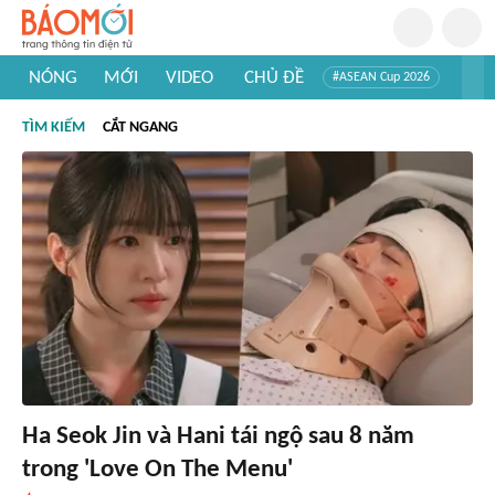
NÓNG
MỚI
VIDEO
CHỦ ĐỀ
#ASEAN Cup 2026
#Trí tuệ nhân tạo
#Mỹ - Iran
#Khám phá Việt Nam
TÌM KIẾM
CẮT NGANG
#Khám phá thế giới
Ha Seok Jin và Hani tái ngộ sau 8 năm
trong 'Love On The Menu'