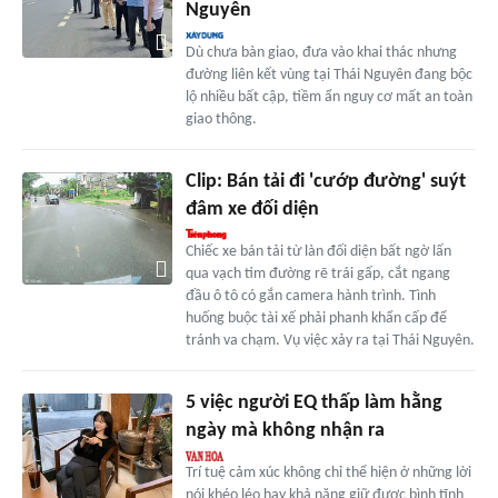
Nguyên
Dù chưa bàn giao, đưa vào khai thác nhưng
đường liên kết vùng tại Thái Nguyên đang bộc
lộ nhiều bất cập, tiềm ẩn nguy cơ mất an toàn
giao thông.
Clip: Bán tải đi 'cướp đường' suýt
đâm xe đối diện
Chiếc xe bán tải từ làn đối diện bất ngờ lấn
qua vạch tim đường rẽ trái gấp, cắt ngang
đầu ô tô có gắn camera hành trình. Tình
huống buộc tài xế phải phanh khẩn cấp để
tránh va chạm. Vụ việc xảy ra tại Thái Nguyên.
5 việc người EQ thấp làm hằng
ngày mà không nhận ra
Trí tuệ cảm xúc không chỉ thể hiện ở những lời
nói khéo léo hay khả năng giữ được bình tĩnh