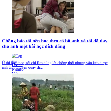
Chồng bảo tôi nên học theo cô bồ anh và tôi đã dạy
cho anh một bài học đích đáng
Ừ thì học theo, tôi chỉ làm đúng lời chồng thôi nhưng vẫn kéo được
anh tình nguyện quay đầu.