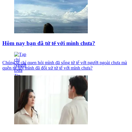
Hôm nay bạn đã tử tế với mình chưa?
Chúng ta chỉ quen hỏi mình đã sống tử tế với người ngoài chưa mà
quên tự hỏi mình đã đối xử tử tế với mình chưa?