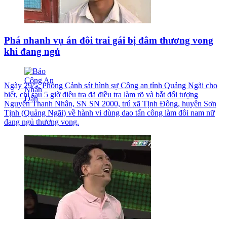
Phá nhanh vụ án đôi trai gái bị đâm thương vong
khi đang ngủ
Ngày 29/5, Phòng Cảnh sát hình sự Công an tỉnh Quảng Ngãi cho
biết, chỉ sau 5 giờ điều tra đã điều tra làm rõ và bắt đối tượng
Nguyễn Thanh Nhân, SN SN 2000, trú xã Tịnh Đông, huyện Sơn
Tịnh (Quảng Ngãi) về hành vi dùng dao tấn công làm đôi nam nữ
đang ngủ thương vong.