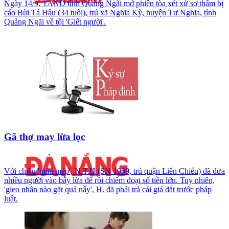
Ngày 14/9, TAND tỉnh Quảng Ngãi mở phiên tòa xét xử sơ thẩm bị
cáo Bùi Tá Hậu (34 tuổi), trú xã Nghĩa Kỳ, huyện Tư Nghĩa, tỉnh
Quảng Ngãi về tội 'Giết người'.
Gã thợ may lừa lọc
Với chiêu 'múa mép', N.T.H (SN 1969, trú quận Liên Chiểu) đã đưa
nhiều người vào bẫy lừa để rồi chiếm đoạt số tiền lớn. Tuy nhiên,
'gieo nhân nào gặt quả nấy', H. đã phải trả cái giá đắt trước pháp
luật.