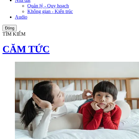
Nhà đất
Quản lý - Quy hoạch
Không gian - Kiến trúc
Audio
Đóng
TÌM KIẾM
CĂM TỨC