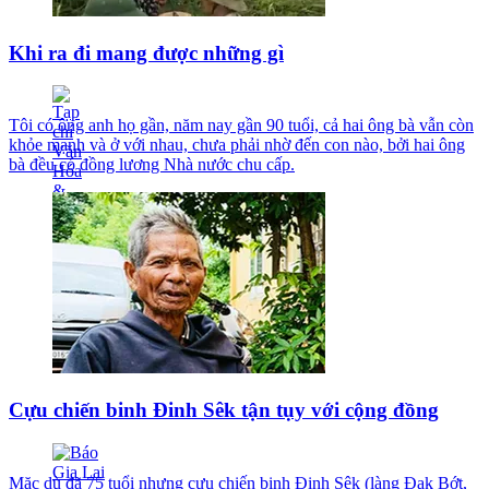
Khi ra đi mang được những gì
Tôi có ông anh họ gần, năm nay gần 90 tuổi, cả hai ông bà vẫn còn
khỏe mạnh và ở với nhau, chưa phải nhờ đến con nào, bởi hai ông
bà đều có đồng lương Nhà nước chu cấp.
Cựu chiến binh Đinh Sêk tận tụy với cộng đồng
Mặc dù đã 75 tuổi nhưng cựu chiến binh Đinh Sêk (làng Đak Bớt,