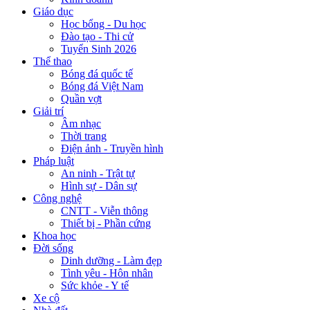
Giáo dục
Học bổng - Du học
Đào tạo - Thi cử
Tuyển Sinh 2026
Thể thao
Bóng đá quốc tế
Bóng đá Việt Nam
Quần vợt
Giải trí
Âm nhạc
Thời trang
Điện ảnh - Truyền hình
Pháp luật
An ninh - Trật tự
Hình sự - Dân sự
Công nghệ
CNTT - Viễn thông
Thiết bị - Phần cứng
Khoa học
Đời sống
Dinh dưỡng - Làm đẹp
Tình yêu - Hôn nhân
Sức khỏe - Y tế
Xe cộ