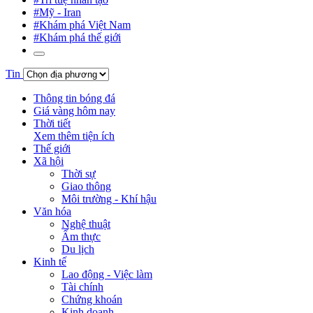
#Mỹ - Iran
#Khám phá Việt Nam
#Khám phá thế giới
Tin
Thông tin bóng đá
Giá vàng hôm nay
Thời tiết
Xem thêm tiện ích
Thế giới
Xã hội
Thời sự
Giao thông
Môi trường - Khí hậu
Văn hóa
Nghệ thuật
Ẩm thực
Du lịch
Kinh tế
Lao động - Việc làm
Tài chính
Chứng khoán
Kinh doanh