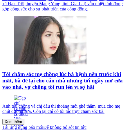
xã Đak Trôi, huyện Mang Yang, tỉnh Gia Lai) vẫn nhiệt tình đóng
góp công sức cho sự phát triển của cộng đồng.
Tôi chăm sóc mẹ chồng lúc bà bệnh nên trước khi
mất, bà để lại cho căn nhà nhưng tới ngày mở cửa
vào nhà, vợ chồng tôi run lên vì sợ hãi
Anh trai chồng và chị dâu thi thoảng mới ghé thăm, mua cho mẹ
chút đường sữa. Còn lại chỉ có tôi túc trực chăm sóc bà.
Xem thêm
Tải ứng dụng báo mới
Để không bỏ sót tin tức