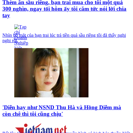
Thèm ăn sầu riêng, bạn trai mua cho tôi một quả
300 nghìn, ngay tối hôm ấy tôi căm tức nói lời chia
tay
Nhìn bộ mặt của bạn trai lúc trả tiền quả sầu riêng tôi đã thấy nghi
nghi rồi.
'Diễn hay như NSND Thu Hà và Hồng Diễm mà
còn chê thì tôi cũng chịu'