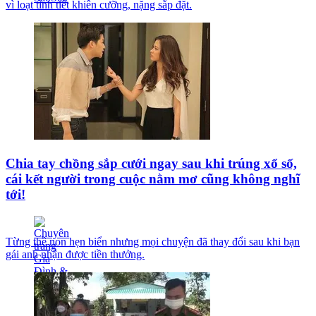
vì loạt tình tiết khiên cưỡng, nặng sắp đặt.
Chia tay chồng sắp cưới ngay sau khi trúng xổ số,
cái kết người trong cuộc nằm mơ cũng không nghĩ
tới!
Từng thề non hẹn biển nhưng mọi chuyện đã thay đổi sau khi bạn
gái anh nhận được tiền thưởng.