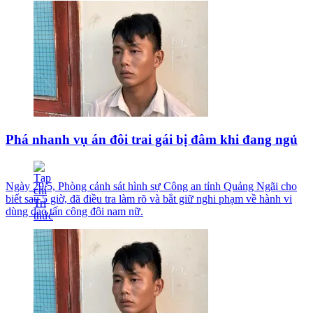
Phá nhanh vụ án đôi trai gái bị đâm khi đang ngủ
Ngày 29/5, Phòng cảnh sát hình sự Công an tỉnh Quảng Ngãi cho
biết sau 5 giờ, đã điều tra làm rõ và bắt giữ nghi phạm về hành vi
dùng dao tấn công đôi nam nữ.