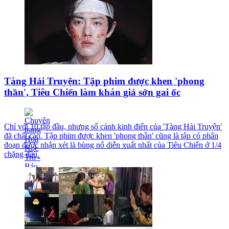
Tàng Hải Truyện: Tập phim được khen 'phong
thần', Tiêu Chiến làm khán giả sởn gai ốc
Chỉ với 10 tập đầu, nhưng số cảnh kinh điển của 'Tàng Hải Truyện'
đã chất cao. Tập phim được khen 'phong thần' cũng là tập có phân
đoạn được nhận xét là bùng nổ diễn xuất nhất của Tiêu Chiến ở 1/4
chặng đầu.