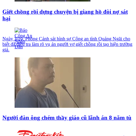
Giết chồng rồi dựng chuyện bị giang hồ đòi nợ sát
hại
Ngày 3/10, Phòng Cảnh sát hình sự Công an tỉnh Quảng Ngãi cho
biết đã điều tra làm rõ vụ án người vợ giết chồng rồi tạo hiện trường
giả.
Người đàn ông chém thầy giáo cũ lãnh án 8 năm tù