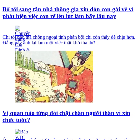
Bố tôi sang tận nhà thông gia xin đón con gái về vì
phát hiện việc con rể lén lút làm bấy lâu nay
Chị tôi bảo thà chồng ngoại tình phản bội chị còn thấy dễ chịu hơn.
Đằng này anh lại làm một việc thật khó tha thứ…
Vị quan nào từng đòi chặt chân người thân vì xin
chức tước?