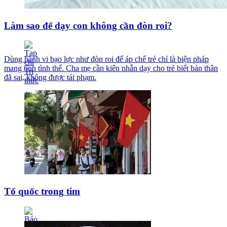
Làm sao để dạy con không cần đòn roi?
Dùng hành vi bạo lực như đòn roi để áp chế trẻ chỉ là biện pháp
mang tính tình thế. Cha mẹ cần kiên nhẫn dạy cho trẻ biết bản thân
đã sai, không được tái phạm.
Tổ quốc trong tim