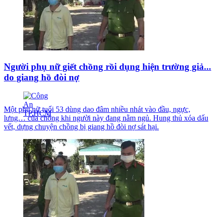
Người phụ nữ giết chồng rồi dụng hiện trường giả...
do giang hồ đòi nợ
Một phụ nữ tuổi 53 dùng dao đâm nhiều nhát vào đầu, ngực,
lưng… của chồng khi người này đang nằm ngủ. Hung thủ xóa dấu
vết, dựng chuyện chồng bị giang hồ đòi nợ sát hại.