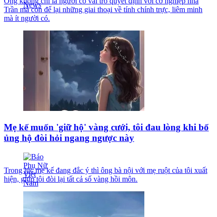
Ông không chỉ là người có vai trò quyết định với cơ nghiệp nhà
Trần mà còn để lại những giai thoại về tính chính trực, liêm minh
mà ít người có.
Mẹ kế muốn 'giữ hộ' vàng cưới, tôi đau lòng khi bố
ủng hộ đòi hỏi ngang ngược này
Trong lúc mẹ kế đang đắc ý thì ông bà nội với mẹ ruột của tôi xuất
hiện, giúp tôi đòi lại tất cả số vàng hồi môn.