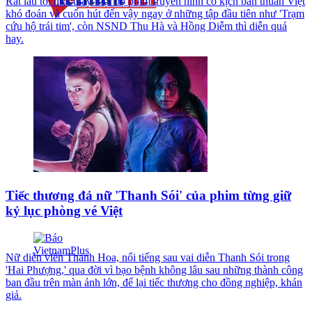
Rất lâu tôi mới thấy một bộ phim truyền hình có kịch bản thuần Việt
khó đoán và cuốn hút đến vậy ngay ở những tập đầu tiên như 'Trạm
cứu hộ trái tim', còn NSND Thu Hà và Hồng Diễm thì diễn quá
hay.
Tiếc thương đả nữ 'Thanh Sói' của phim từng giữ
kỷ lục phòng vé Việt
Nữ diễn viên Thanh Hoa, nổi tiếng sau vai diễn Thanh Sói trong
'Hai Phượng,' qua đời vì bạo bệnh không lâu sau những thành công
ban đầu trên màn ảnh lớn, để lại tiếc thương cho đồng nghiệp, khán
giả.