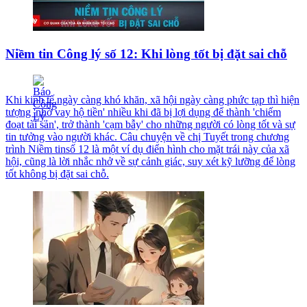
Niềm tin Công lý số 12: Khi lòng tốt bị đặt sai chỗ
Khi kinh tế ngày càng khó khăn, xã hội ngày càng phức tạp thì hiện
tượng 'nhờ vay hộ tiền' nhiều khi đã bị lợi dụng để thành 'chiếm
đoạt tài sản', trở thành 'cạm bẫy' cho những người có lòng tốt và sự
tin tưởng vào người khác. Câu chuyện về chị Tuyết trong chương
trình Niềm tinsố 12 là một ví dụ điển hình cho mặt trái này của xã
hội, cũng là lời nhắc nhở về sự cảnh giác, suy xét kỹ lưỡng để lòng
tốt không bị đặt sai chỗ.