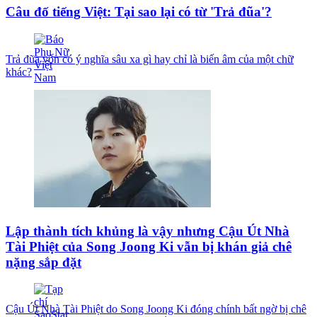
Câu đố tiếng Việt: Tại sao lại có từ 'Trả đũa'?
Trả đũa vốn có ý nghĩa sâu xa gì hay chỉ là biến âm của một chữ
khác?
Lập thành tích khủng là vậy nhưng Cậu Út Nhà
Tài Phiệt của Song Joong Ki vẫn bị khán giả chê
nặng sắp đặt
Cậu Út Nhà Tài Phiệt do Song Joong Ki đóng chính bất ngờ bị chê