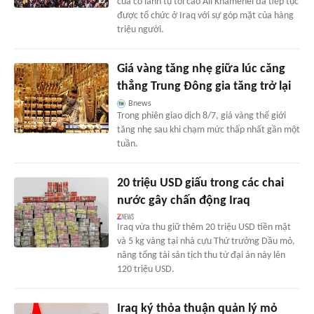
của cố lãnh tụ tối cao Ali Khamenei đã tiếp tục
được tổ chức ở Iraq với sự góp mặt của hàng
triệu người.
Giá vàng tăng nhẹ giữa lúc căng
thẳng Trung Đông gia tăng trở lại
Bnews
Trong phiên giao dịch 8/7, giá vàng thế giới
tăng nhẹ sau khi chạm mức thấp nhất gần một
tuần.
20 triệu USD giấu trong các chai
nước gây chấn động Iraq
Iraq vừa thu giữ thêm 20 triệu USD tiền mặt
và 5 kg vàng tại nhà cựu Thứ trưởng Dầu mỏ,
nâng tổng tài sản tịch thu từ đại án này lên
120 triệu USD.
Iraq ký thỏa thuận quản lý mỏ