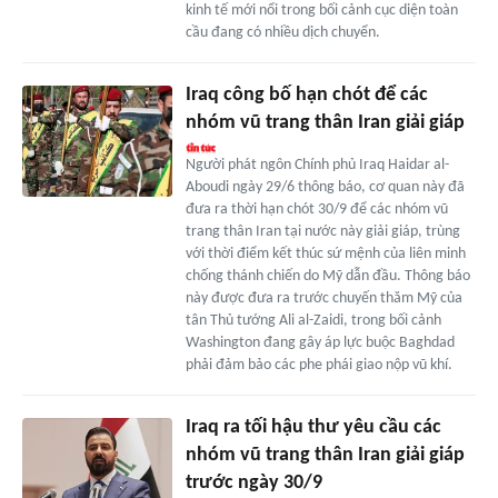
kinh tế mới nổi trong bối cảnh cục diện toàn
cầu đang có nhiều dịch chuyển.
Iraq công bố hạn chót để các
nhóm vũ trang thân Iran giải giáp
Người phát ngôn Chính phủ Iraq Haidar al-
Aboudi ngày 29/6 thông báo, cơ quan này đã
đưa ra thời hạn chót 30/9 để các nhóm vũ
trang thân Iran tại nước này giải giáp, trùng
với thời điểm kết thúc sứ mệnh của liên minh
chống thánh chiến do Mỹ dẫn đầu. Thông báo
này được đưa ra trước chuyến thăm Mỹ của
tân Thủ tướng Ali al-Zaidi, trong bối cảnh
Washington đang gây áp lực buộc Baghdad
phải đảm bảo các phe phái giao nộp vũ khí.
Iraq ra tối hậu thư yêu cầu các
nhóm vũ trang thân Iran giải giáp
trước ngày 30/9