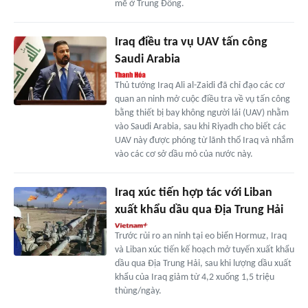
mẽ ở Trung Đông.
Iraq điều tra vụ UAV tấn công
Saudi Arabia
Thủ tướng Iraq Ali al-Zaidi đã chỉ đạo các cơ
quan an ninh mở cuộc điều tra về vụ tấn công
bằng thiết bị bay không người lái (UAV) nhằm
vào Saudi Arabia, sau khi Riyadh cho biết các
UAV này được phóng từ lãnh thổ Iraq và nhắm
vào các cơ sở dầu mỏ của nước này.
Iraq xúc tiến hợp tác với Liban
xuất khẩu dầu qua Địa Trung Hải
Trước rủi ro an ninh tại eo biển Hormuz, Iraq
và Liban xúc tiến kế hoạch mở tuyến xuất khẩu
dầu qua Địa Trung Hải, sau khi lượng dầu xuất
khẩu của Iraq giảm từ 4,2 xuống 1,5 triệu
thùng/ngày.