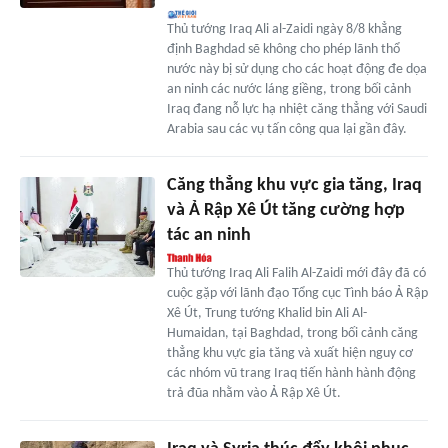
Thủ tướng Iraq Ali al-Zaidi ngày 8/8 khẳng
định Baghdad sẽ không cho phép lãnh thổ
nước này bị sử dụng cho các hoạt động đe dọa
an ninh các nước láng giềng, trong bối cảnh
Iraq đang nỗ lực hạ nhiệt căng thẳng với Saudi
Arabia sau các vụ tấn công qua lại gần đây.
Căng thẳng khu vực gia tăng, Iraq
và Ả Rập Xê Út tăng cường hợp
tác an ninh
Thủ tướng Iraq Ali Falih Al-Zaidi mới đây đã có
cuộc gặp với lãnh đạo Tổng cục Tình báo Ả Rập
Xê Út, Trung tướng Khalid bin Ali Al-
Humaidan, tại Baghdad, trong bối cảnh căng
thẳng khu vực gia tăng và xuất hiện nguy cơ
các nhóm vũ trang Iraq tiến hành hành động
trả đũa nhằm vào Ả Rập Xê Út.