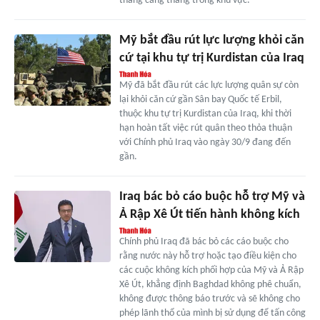
thang căng thẳng trong khu vực.
Mỹ bắt đầu rút lực lượng khỏi căn
cứ tại khu tự trị Kurdistan của Iraq
Mỹ đã bắt đầu rút các lực lượng quân sự còn
lại khỏi căn cứ gần Sân bay Quốc tế Erbil,
thuộc khu tự trị Kurdistan của Iraq, khi thời
hạn hoàn tất việc rút quân theo thỏa thuận
với Chính phủ Iraq vào ngày 30/9 đang đến
gần.
Iraq bác bỏ cáo buộc hỗ trợ Mỹ và
Ả Rập Xê Út tiến hành không kích
Chính phủ Iraq đã bác bỏ các cáo buộc cho
rằng nước này hỗ trợ hoặc tạo điều kiện cho
các cuộc không kích phối hợp của Mỹ và Ả Rập
Xê Út, khẳng định Baghdad không phê chuẩn,
không được thông báo trước và sẽ không cho
phép lãnh thổ của mình bị sử dụng để tấn công