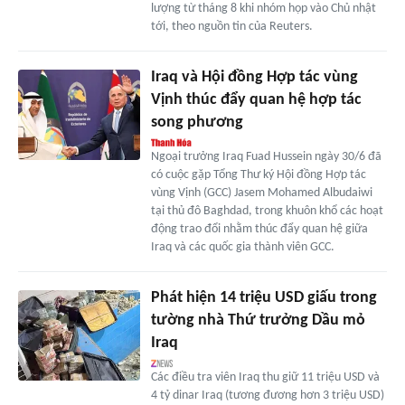
lượng từ tháng 8 khi nhóm họp vào Chủ nhật
tới, theo nguồn tin của Reuters.
Iraq và Hội đồng Hợp tác vùng
Vịnh thúc đẩy quan hệ hợp tác
song phương
Ngoại trưởng Iraq Fuad Hussein ngày 30/6 đã
có cuộc gặp Tổng Thư ký Hội đồng Hợp tác
vùng Vịnh (GCC) Jasem Mohamed Albudaiwi
tại thủ đô Baghdad, trong khuôn khổ các hoạt
động trao đổi nhằm thúc đẩy quan hệ giữa
Iraq và các quốc gia thành viên GCC.
Phát hiện 14 triệu USD giấu trong
tường nhà Thứ trưởng Dầu mỏ
Iraq
Các điều tra viên Iraq thu giữ 11 triệu USD và
4 tỷ dinar Iraq (tương đương hơn 3 triệu USD)