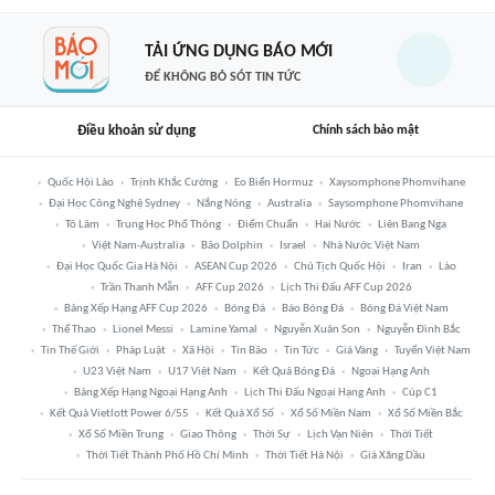
TẢI ỨNG DỤNG BÁO MỚI
ĐỂ KHÔNG BỎ SÓT TIN TỨC
Điều khoản sử dụng
Chính sách bảo mật
Quốc Hội Lào
Trịnh Khắc Cường
Eo Biển Hormuz
Xaysomphone Phomvihane
Đại Học Công Nghệ Sydney
Nắng Nóng
Australia
Saysomphone Phomvihane
Tô Lâm
Trung Học Phổ Thông
Điểm Chuẩn
Hai Nước
Liên Bang Nga
Việt Nam-Australia
Bão Dolphin
Israel
Nhà Nước Việt Nam
Đại Học Quốc Gia Hà Nội
ASEAN Cup 2026
Chủ Tịch Quốc Hội
Iran
Lào
Trần Thanh Mẫn
AFF Cup 2026
Lịch Thi Đấu AFF Cup 2026
Bảng Xếp Hạng AFF Cup 2026
Bóng Đá
Báo Bóng Đá
Bóng Đá Việt Nam
Thể Thao
Lionel Messi
Lamine Yamal
Nguyễn Xuân Son
Nguyễn Đình Bắc
Tin Thế Giới
Pháp Luật
Xã Hội
Tin Bão
Tin Tức
Giá Vàng
Tuyển Việt Nam
U23 Việt Nam
U17 Việt Nam
Kết Quả Bóng Đá
Ngoại Hạng Anh
Bảng Xếp Hạng Ngoại Hạng Anh
Lịch Thi Đấu Ngoại Hạng Anh
Cúp C1
Kết Quả Vietlott Power 6/55
Kết Quả Xổ Số
Xổ Số Miền Nam
Xổ Số Miền Bắc
Xổ Số Miền Trung
Giao Thông
Thời Sự
Lịch Vạn Niên
Thời Tiết
Thời Tiết Thành Phố Hồ Chí Minh
Thời Tiết Hà Nội
Giá Xăng Dầu