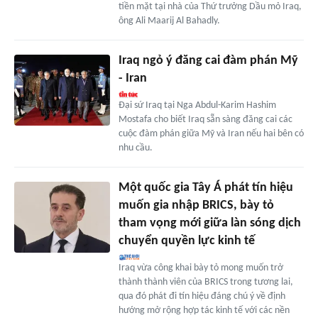
tiền mặt tại nhà của Thứ trưởng Dầu mỏ Iraq,
ông Ali Maarij Al Bahadly.
Iraq ngỏ ý đăng cai đàm phán Mỹ
- Iran
Đại sứ Iraq tại Nga Abdul-Karim Hashim
Mostafa cho biết Iraq sẵn sàng đăng cai các
cuộc đàm phán giữa Mỹ và Iran nếu hai bên có
nhu cầu.
Một quốc gia Tây Á phát tín hiệu
muốn gia nhập BRICS, bày tỏ
tham vọng mới giữa làn sóng dịch
chuyển quyền lực kinh tế
Iraq vừa công khai bày tỏ mong muốn trở
thành thành viên của BRICS trong tương lai,
qua đó phát đi tín hiệu đáng chú ý về định
hướng mở rộng hợp tác kinh tế với các nền