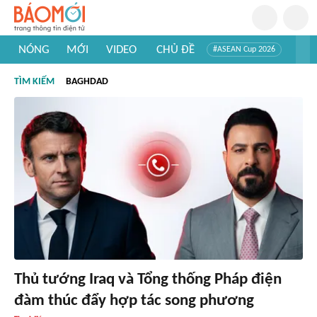
NÓNG
MỚI
VIDEO
CHỦ ĐỀ
#ASEAN Cup 2026
#Trí tuệ nhân tạo
#Mỹ - Iran
#Khám phá Việt Nam
TÌM KIẾM
BAGHDAD
#Khám phá thế giới
Thủ tướng Iraq và Tổng thống Pháp điện
đàm thúc đẩy hợp tác song phương