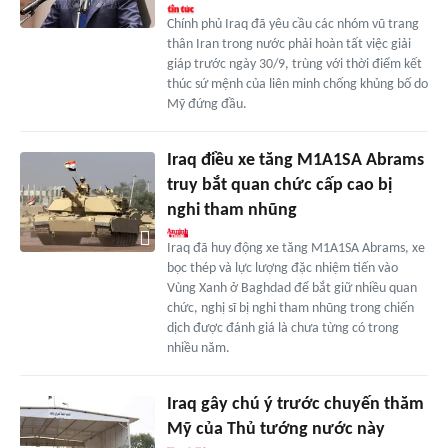
Chính phủ Iraq đã yêu cầu các nhóm vũ trang
thân Iran trong nước phải hoàn tất việc giải
giáp trước ngày 30/9, trùng với thời điểm kết
thúc sứ mệnh của liên minh chống khủng bố do
Mỹ đứng đầu.
Iraq điều xe tăng M1A1SA Abrams
truy bắt quan chức cấp cao bị
nghi tham nhũng
Iraq đã huy động xe tăng M1A1SA Abrams, xe
bọc thép và lực lượng đặc nhiệm tiến vào
Vùng Xanh ở Baghdad để bắt giữ nhiều quan
chức, nghị sĩ bị nghi tham nhũng trong chiến
dịch được đánh giá là chưa từng có trong
nhiều năm.
Iraq gây chú ý trước chuyến thăm
Mỹ của Thủ tướng nước này