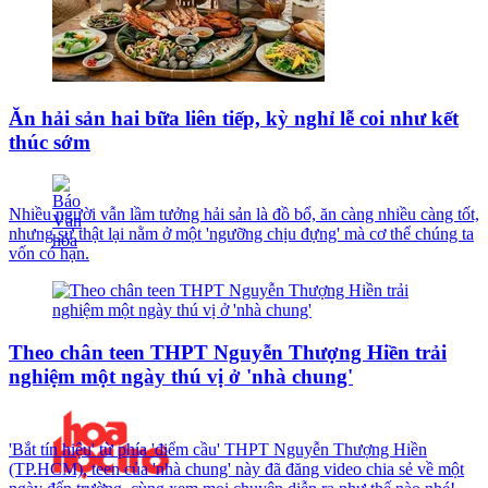
Ăn hải sản hai bữa liên tiếp, kỳ nghỉ lễ coi như kết
thúc sớm
Nhiều người vẫn lầm tưởng hải sản là đồ bổ, ăn càng nhiều càng tốt,
nhưng sự thật lại nằm ở một 'ngưỡng chịu đựng' mà cơ thể chúng ta
vốn có hạn.
Theo chân teen THPT Nguyễn Thượng Hiền trải
nghiệm một ngày thú vị ở 'nhà chung'
'Bắt tín hiệu' từ phía 'điểm cầu' THPT Nguyễn Thượng Hiền
(TP.HCM), teen của 'nhà chung' này đã đăng video chia sẻ về một