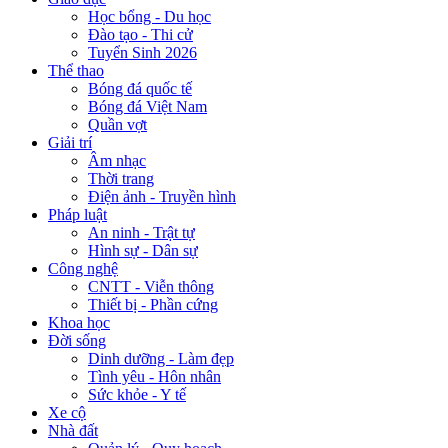
Học bổng - Du học
Đào tạo - Thi cử
Tuyển Sinh 2026
Thể thao
Bóng đá quốc tế
Bóng đá Việt Nam
Quần vợt
Giải trí
Âm nhạc
Thời trang
Điện ảnh - Truyền hình
Pháp luật
An ninh - Trật tự
Hình sự - Dân sự
Công nghệ
CNTT - Viễn thông
Thiết bị - Phần cứng
Khoa học
Đời sống
Dinh dưỡng - Làm đẹp
Tình yêu - Hôn nhân
Sức khỏe - Y tế
Xe cộ
Nhà đất