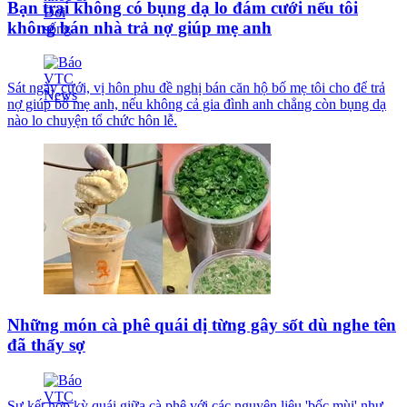
Bạn trai không có bụng dạ lo đám cưới nếu tôi
không bán nhà trả nợ giúp mẹ anh
Sát ngày cưới, vị hôn phu đề nghị bán căn hộ bố mẹ tôi cho để trả
nợ giúp bố mẹ anh, nếu không cả gia đình anh chẳng còn bụng dạ
nào lo chuyện tổ chức hôn lễ.
Những món cà phê quái dị từng gây sốt dù nghe tên
đã thấy sợ
Sự kết hợp kỳ quái giữa cà phê với các nguyên liệu 'bốc mùi' như