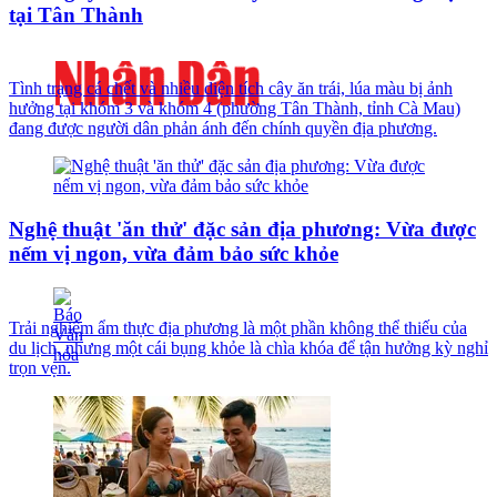
tại Tân Thành
Tình trạng cá chết và nhiều diện tích cây ăn trái, lúa màu bị ảnh
hưởng tại khóm 3 và khóm 4 (phường Tân Thành, tỉnh Cà Mau)
đang được người dân phản ánh đến chính quyền địa phương.
Nghệ thuật 'ăn thử' đặc sản địa phương: Vừa được
nếm vị ngon, vừa đảm bảo sức khỏe
Trải nghiệm ẩm thực địa phương là một phần không thể thiếu của
du lịch, nhưng một cái bụng khỏe là chìa khóa để tận hưởng kỳ nghỉ
trọn vẹn.