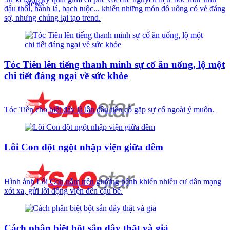
đậu thối, hành lá, bạch tuộc... khiến những món đồ uống có vẻ đáng
sợ, nhưng chúng lại tạo trend.
Tóc Tiên lên tiếng thanh minh sự cố ăn uống, lộ một
chi tiết đáng ngại về sức khỏe
Tóc Tiên cho biết đây là lần đầu tiên cô gặp sự cố ngoài ý muốn.
Lôi Con đột ngột nhập viện giữa đêm
Hình ảnh Lôi Con nằm trên giường bệnh khiến nhiều cư dân mạng
xót xa, gửi lời động viện đến cậu bé.
Cách phân biệt bột sắn dây thật và giả