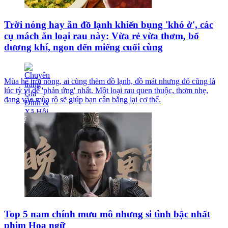
Trời nóng hay ăn đồ lạnh khiến bụng 'khó ở', các
cụ mách ăn loại rau này: Vừa rẻ vừa thơm, bổ
dương khí, ngon đến miếng cuối cùng
Mùa hè trời nóng, ai cũng thèm đồ lạnh, đồ mát nhưng đó cũng là
lúc tỳ vị dễ 'phản ứng' nhất. Một loại rau quen thuộc, thơm nhẹ,
đang vào mùa rộ sẽ giúp bạn cân bằng lại cơ thể.
Top 5 nam chính mưu mô nhưng si tình bậc nhất
phim Hoa ngữ