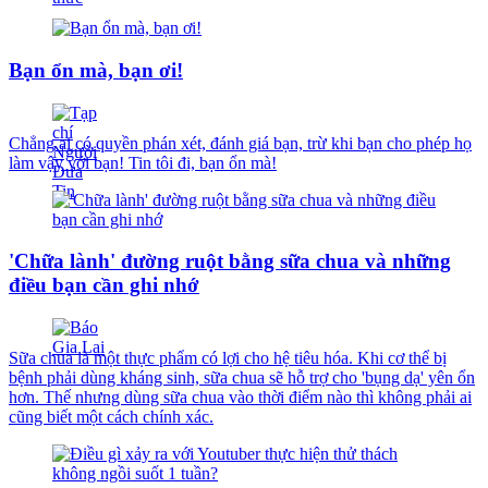
Bạn ổn mà, bạn ơi!
Chẳng ai có quyền phán xét, đánh giá bạn, trừ khi bạn cho phép họ
làm vậy với bạn! Tin tôi đi, bạn ổn mà!
'Chữa lành' đường ruột bằng sữa chua và những
điều bạn cần ghi nhớ
Sữa chua là một thực phẩm có lợi cho hệ tiêu hóa. Khi cơ thể bị
bệnh phải dùng kháng sinh, sữa chua sẽ hỗ trợ cho 'bụng dạ' yên ổn
hơn. Thế nhưng dùng sữa chua vào thời điểm nào thì không phải ai
cũng biết một cách chính xác.