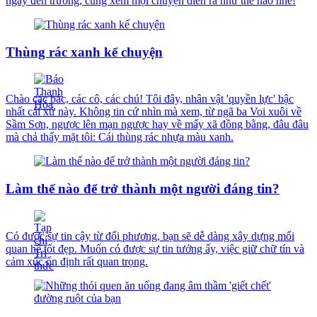
ngày đến trường, cùng xem mọi chuyện diễn ra như thế nào nhé!
Thùng rác xanh kể chuyện
Chào các bác, các cô, các chú! Tôi đây, nhân vật 'quyền lực' bậc
nhất cái xứ này. Không tin cứ nhìn mà xem, từ ngã ba Voi xuôi về
Sầm Sơn, ngược lên mạn ngược hay về mấy xã đồng bằng, đâu đâu
mà chả thấy mặt tôi: Cái thùng rác nhựa màu xanh.
Làm thế nào để trở thành một người đáng tin?
Có được sự tin cậy từ đối phương, bạn sẽ dễ dàng xây dựng mối
quan hệ tốt đẹp. Muốn có được sự tin tưởng ấy, việc giữ chữ tín và
cảm xúc ổn định rất quan trọng.