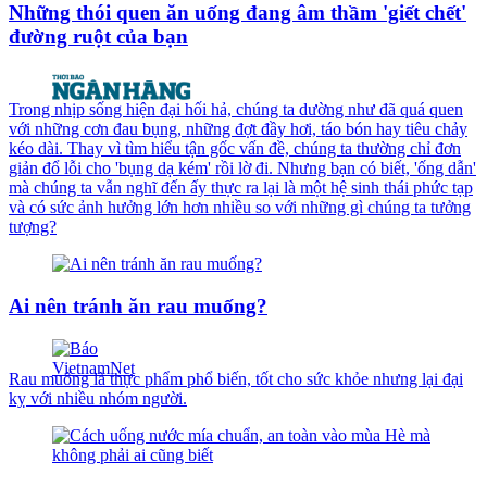
Những thói quen ăn uống đang âm thầm 'giết chết'
đường ruột của bạn
Trong nhịp sống hiện đại hối hả, chúng ta dường như đã quá quen
với những cơn đau bụng, những đợt đầy hơi, táo bón hay tiêu chảy
kéo dài. Thay vì tìm hiểu tận gốc vấn đề, chúng ta thường chỉ đơn
giản đổ lỗi cho 'bụng dạ kém' rồi lờ đi. Nhưng bạn có biết, 'ống dẫn'
mà chúng ta vẫn nghĩ đến ấy thực ra lại là một hệ sinh thái phức tạp
và có sức ảnh hưởng lớn hơn nhiều so với những gì chúng ta tưởng
tượng?
Ai nên tránh ăn rau muống?
Rau muống là thực phẩm phổ biến, tốt cho sức khỏe nhưng lại đại
kỵ với nhiều nhóm người.