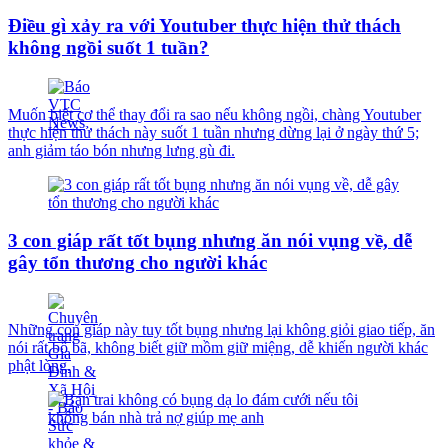
Điều gì xảy ra với Youtuber thực hiện thử thách
không ngồi suốt 1 tuần?
Muốn biết cơ thể thay đổi ra sao nếu không ngồi, chàng Youtuber
thực hiện thử thách này suốt 1 tuần nhưng dừng lại ở ngày thứ 5;
anh giảm táo bón nhưng lưng gù đi.
3 con giáp rất tốt bụng nhưng ăn nói vụng về, dễ
gây tổn thương cho người khác
Những con giáp này tuy tốt bụng nhưng lại không giỏi giao tiếp, ăn
nói rất bỗ bã, không biết giữ mồm giữ miệng, dễ khiến người khác
phật lòng.