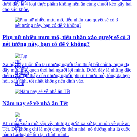
dưới đây là 4 loại thực phẩm không nên ăn cùng chuối kẻo gây hại
cho sức khỏe.
Phụ nữ nhiều mưu mô, tiểu nhân xảo quyệt sẽ có 3
nét tướng này, bạn có để ý không?
Xã hội này luôn tồn tại những người tâm thuật bất chính, bụng dạ
đầy mưu mô, quen thói hại người lợi mình. Dưới đây là những đặc
điểm dễ nhận thấy của những người phụ nữ mưu mô, lòng dạ hẹp
hòi, xấu tính, tốt nhất không nên dính vào.
Năm nay sẽ về nhà ăn Tết
Khi mùa xuân mới sắp về, những người xa xứ lại muốn về quê ăn
Tết. Đó không chỉ là một chuyến thăm nhà, nó dường như là cuộc
hành hương để tìm lại chính mình.