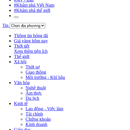
#Khám phá Việt Nam
#Khám phá thế giới
Tin
Thông tin bóng đá
Giá vàng hôm nay
Thời tiết
Xem thêm tiện ích
Thế giới
Xã hội
Thời sự
Giao thông
Môi trường - Khí hậu
Văn hóa
Nghệ thuật
Ẩm thực
Du lịch
Kinh tế
Lao động - Việc làm
Tài chính
Chứng khoán
Kinh doanh
Giáo dục