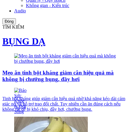
Quản lý - Quy hoạch
Không gian - Kiến trúc
Audio
Đóng
TÌM KIẾM
BỤNG DẠ
Mẹo ăn tinh bột kháng giảm cân hiệu quả mà
không bị chướng bụng, đầy hơi
Tinh bột kháng giúp giảm cân hiệu quả nhờ khả năng kéo dài cảm
giác no và hỗ trợ trao đổi chất. Tuy nhiên cần ăn đúng cách nếu
không rất dễ bị khó chịu, đầy hơi, chướng bụng.