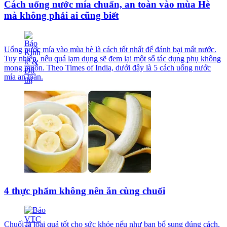
Cách uống nước mía chuẩn, an toàn vào mùa Hè
mà không phải ai cũng biết
Uống nước mía vào mùa hè là cách tốt nhất để đánh bại mất nước.
Tuy nhiên, nếu quá lạm dụng sẽ đem lại một số tác dụng phụ không
mong muốn. Theo Times of India, dưới đây là 5 cách uống nước
mía an toàn.
4 thực phẩm không nên ăn cùng chuối
Chuối là loại quả tốt cho sức khỏe nếu như bạn bổ sung đúng cách,