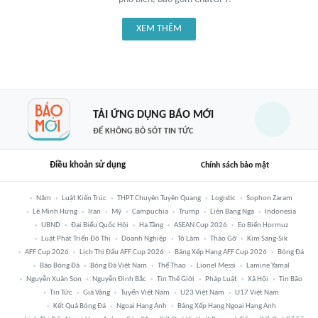
XEM THÊM
TẢI ỨNG DỤNG BÁO MỚI
ĐỂ KHÔNG BỎ SÓT TIN TỨC
Điều khoản sử dụng
Chính sách bảo mật
Năm
Luật Kiến Trúc
THPT Chuyên Tuyên Quang
Logistic
Sophon Zaram
Lê Minh Hưng
Iran
Mỹ
Campuchia
Trump
Liên Bang Nga
Indonesia
UBND
Đại Biểu Quốc Hội
Hạ Tầng
ASEAN Cup 2026
Eo Biển Hormuz
Luật Phát Triển Đô Thị
Doanh Nghiệp
Tô Lâm
Tháo Gỡ
Kim Sang-Sik
AFF Cup 2026
Lịch Thi Đấu AFF Cup 2026
Bảng Xếp Hạng AFF Cup 2026
Bóng Đá
Báo Bóng Đá
Bóng Đá Việt Nam
Thể Thao
Lionel Messi
Lamine Yamal
Nguyễn Xuân Son
Nguyễn Đình Bắc
Tin Thế Giới
Pháp Luật
Xã Hội
Tin Bão
Tin Tức
Giá Vàng
Tuyển Việt Nam
U23 Việt Nam
U17 Việt Nam
Kết Quả Bóng Đá
Ngoại Hạng Anh
Bảng Xếp Hạng Ngoại Hạng Anh