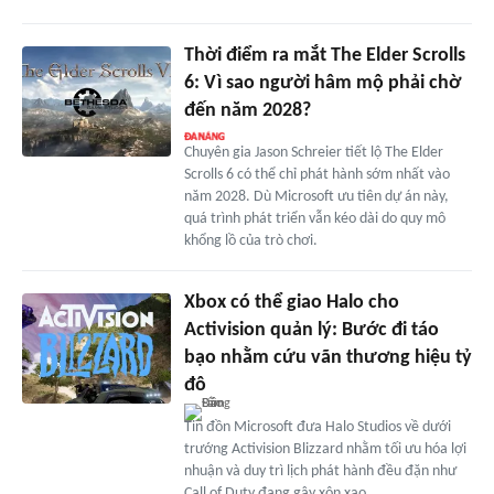
Thời điểm ra mắt The Elder Scrolls
6: Vì sao người hâm mộ phải chờ
đến năm 2028?
Chuyên gia Jason Schreier tiết lộ The Elder
Scrolls 6 có thể chỉ phát hành sớm nhất vào
năm 2028. Dù Microsoft ưu tiên dự án này,
quá trình phát triển vẫn kéo dài do quy mô
khổng lồ của trò chơi.
Xbox có thể giao Halo cho
Activision quản lý: Bước đi táo
bạo nhằm cứu vãn thương hiệu tỷ
đô
Tin đồn Microsoft đưa Halo Studios về dưới
trướng Activision Blizzard nhằm tối ưu hóa lợi
nhuận và duy trì lịch phát hành đều đặn như
Call of Duty đang gây xôn xao.