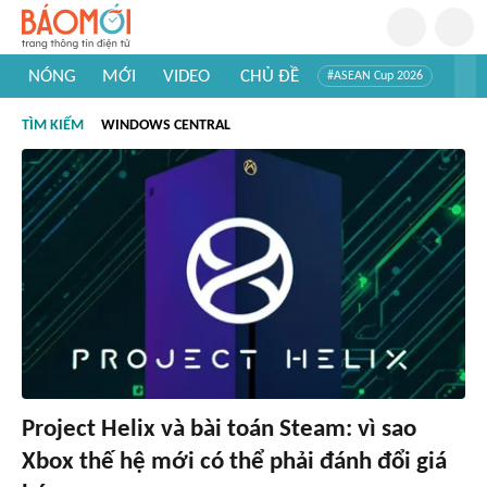
NÓNG
MỚI
VIDEO
CHỦ ĐỀ
#ASEAN Cup 2026
#Trí tuệ nhân tạo
#Mỹ - Iran
#Khám phá Việt Nam
TÌM KIẾM
WINDOWS CENTRAL
#Khám phá thế giới
Project Helix và bài toán Steam: vì sao
Xbox thế hệ mới có thể phải đánh đổi giá