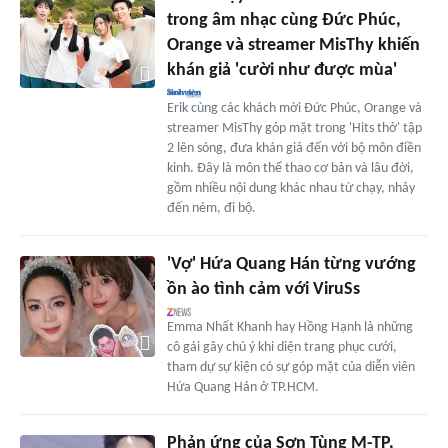
trong âm nhạc cùng Đức Phúc,
Orange và streamer MisThy khiến
khán giả 'cười như được mùa'
Erik cùng các khách mời Đức Phúc, Orange và
streamer MisThy góp mặt trong 'Hits thở' tập
2 lên sóng, đưa khán giả đến với bộ môn điền
kinh. Đây là môn thể thao cơ bản và lâu đời,
gồm nhiều nội dung khác nhau từ chạy, nhảy
đến ném, đi bộ.
'Vợ' Hứa Quang Hán từng vướng
ồn ào tình cảm với ViruSs
Emma Nhất Khanh hay Hồng Hạnh là những
cô gái gây chú ý khi diện trang phục cưới,
tham dự sự kiện có sự góp mặt của diễn viên
Hứa Quang Hán ở TP.HCM.
Phản ứng của Sơn Tùng M-TP,