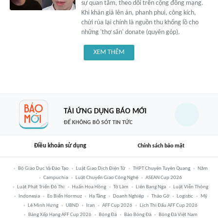
sự quan tâm, theo dõi trên cộng đồng mạng.
Khi khán giả lên án, phanh phui, công kích,
chửi rủa lại chính là nguồn thu khổng lồ cho
những 'thợ săn' donate (quyên góp).
XEM THÊM
TẢI ỨNG DỤNG BÁO MỚI
ĐỂ KHÔNG BỎ SÓT TIN TỨC
Điều khoản sử dụng
Chính sách bảo mật
Bộ Giáo Dục Và Đào Tạo
Luật Giao Dịch Điện Tử
THPT Chuyên Tuyên Quang
Năm
Campuchia
Luật Chuyển Giao Công Nghệ
ASEAN Cup 2026
Luật Phát Triển Đô Thị
Huấn Hoa Hồng
Tô Lâm
Liên Bang Nga
Luật Viễn Thông
Indonesia
Eo Biển Hormuz
Hạ Tầng
Doanh Nghiệp
Tháo Gỡ
Logistic
Mỹ
Lê Minh Hưng
UBND
Iran
AFF Cup 2026
Lịch Thi Đấu AFF Cup 2026
Bảng Xếp Hạng AFF Cup 2026
Bóng Đá
Báo Bóng Đá
Bóng Đá Việt Nam