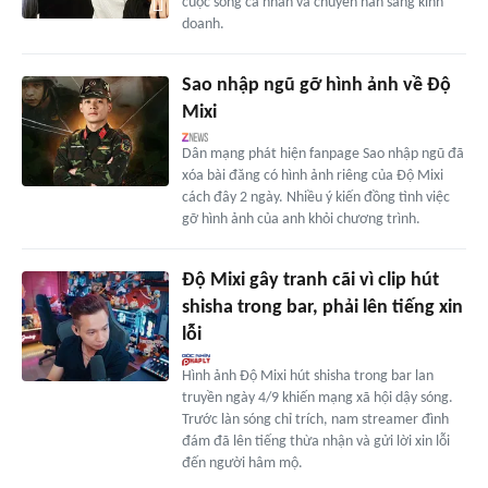
cuộc sống cá nhân và chuyển hẳn sang kinh
doanh.
Sao nhập ngũ gỡ hình ảnh về Độ
Mixi
Dân mạng phát hiện fanpage Sao nhập ngũ đã
xóa bài đăng có hình ảnh riêng của Độ Mixi
cách đây 2 ngày. Nhiều ý kiến đồng tình việc
gỡ hình ảnh của anh khỏi chương trình.
Độ Mixi gây tranh cãi vì clip hút
shisha trong bar, phải lên tiếng xin
lỗi
Hình ảnh Độ Mixi hút shisha trong bar lan
truyền ngày 4/9 khiến mạng xã hội dậy sóng.
Trước làn sóng chỉ trích, nam streamer đình
đám đã lên tiếng thừa nhận và gửi lời xin lỗi
đến người hâm mộ.