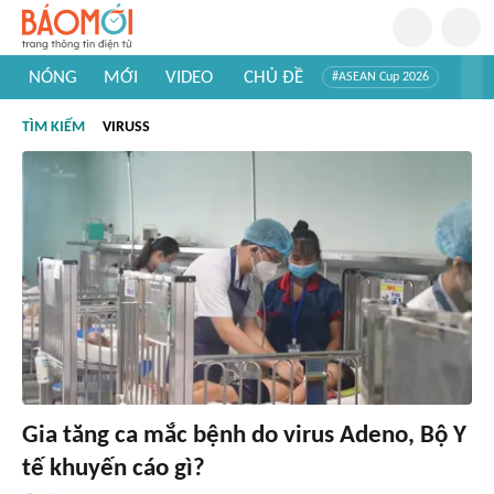
NÓNG
MỚI
VIDEO
CHỦ ĐỀ
#ASEAN Cup 2026
#Trí tuệ nhân tạo
#Mỹ - Iran
#Khám phá Việt Nam
TÌM KIẾM
VIRUSS
#Khám phá thế giới
Gia tăng ca mắc bệnh do virus Adeno, Bộ Y
tế khuyến cáo gì?