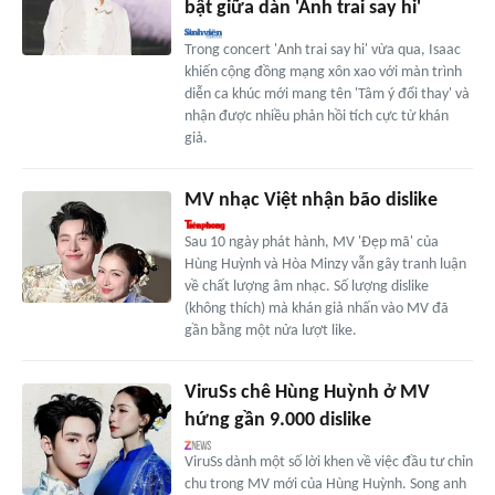
bật giữa dàn 'Anh trai say hi'
Trong concert 'Anh trai say hi' vừa qua, Isaac
khiến cộng đồng mạng xôn xao với màn trình
diễn ca khúc mới mang tên 'Tâm ý đổi thay' và
nhận được nhiều phản hồi tích cực từ khán
giả.
MV nhạc Việt nhận bão dislike
Sau 10 ngày phát hành, MV 'Đẹp mã' của
Hùng Huỳnh và Hòa Minzy vẫn gây tranh luận
về chất lượng âm nhạc. Số lượng dislike
(không thích) mà khán giả nhấn vào MV đã
gần bằng một nửa lượt like.
ViruSs chê Hùng Huỳnh ở MV
hứng gần 9.000 dislike
ViruSs dành một số lời khen về việc đầu tư chỉn
chu trong MV mới của Hùng Huỳnh. Song anh