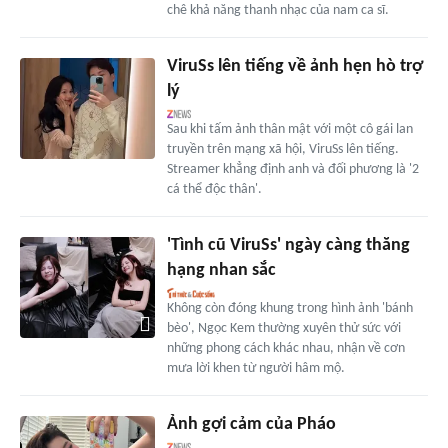
chê khả năng thanh nhạc của nam ca sĩ.
ViruSs lên tiếng về ảnh hẹn hò trợ
lý
Sau khi tấm ảnh thân mật với một cô gái lan
truyền trên mạng xã hội, ViruSs lên tiếng.
Streamer khẳng định anh và đối phương là '2
cá thể độc thân'.
'Tình cũ ViruSs' ngày càng thăng
hạng nhan sắc
Không còn đóng khung trong hình ảnh 'bánh
bèo', Ngọc Kem thường xuyên thử sức với
những phong cách khác nhau, nhận về cơn
mưa lời khen từ người hâm mộ.
Ảnh gợi cảm của Pháo