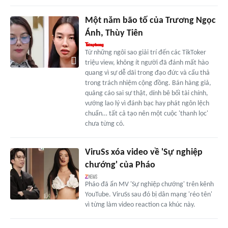
Một năm bão tố của Trương Ngọc
Ánh, Thùy Tiên
Từ những ngôi sao giải trí đến các TikToker
triệu view, không ít người đã đánh mất hào
quang vì sự dễ dãi trong đạo đức và cẩu thả
trong trách nhiệm cộng đồng. Bán hàng giả,
quảng cáo sai sự thật, dính bê bối tài chính,
vướng lao lý vì đánh bạc hay phát ngôn lệch
chuẩn… tất cả tạo nên một cuộc 'thanh lọc'
chưa từng có.
ViruSs xóa video về 'Sự nghiệp
chướng' của Pháo
Pháo đã ẩn MV 'Sự nghiệp chướng' trên kênh
YouTube. ViruSs sau đó bị dân mạng 'réo tên'
vì từng làm video reaction ca khúc này.