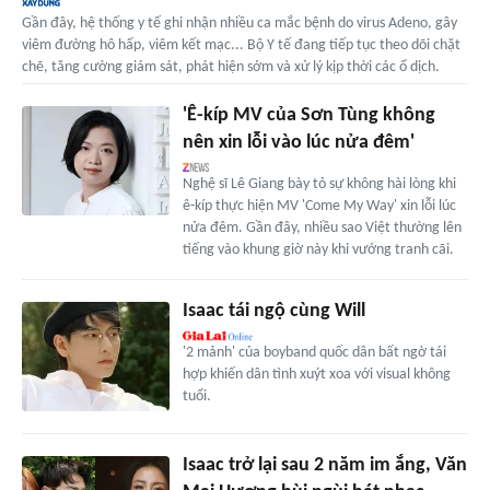
Gần đây, hệ thống y tế ghi nhận nhiều ca mắc bệnh do virus Adeno, gây
viêm đường hô hấp, viêm kết mạc... Bộ Y tế đang tiếp tục theo dõi chặt
chẽ, tăng cường giám sát, phát hiện sớm và xử lý kịp thời các ổ dịch.
'Ê-kíp MV của Sơn Tùng không
nên xin lỗi vào lúc nửa đêm'
Nghệ sĩ Lê Giang bày tỏ sự không hài lòng khi
ê-kíp thực hiện MV 'Come My Way' xin lỗi lúc
nửa đêm. Gần đây, nhiều sao Việt thường lên
tiếng vào khung giờ này khi vướng tranh cãi.
Isaac tái ngộ cùng Will
'2 mảnh' của boyband quốc dân bất ngờ tái
hợp khiến dân tình xuýt xoa với visual không
tuổi.
Isaac trở lại sau 2 năm im ắng, Văn