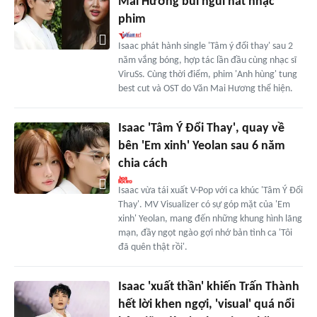
Mai Hương bùi ngùi hát nhạc
phim
Isaac phát hành single 'Tâm ý đổi thay' sau 2
năm vắng bóng, hợp tác lần đầu cùng nhạc sĩ
ViruSs. Cùng thời điểm, phim 'Anh hùng' tung
best cut và OST do Văn Mai Hương thể hiện.
Isaac 'Tâm Ý Đổi Thay', quay về
bên 'Em xinh' Yeolan sau 6 năm
chia cách
Isaac vừa tái xuất V-Pop với ca khúc 'Tâm Ý Đổi
Thay'. MV Visualizer có sự góp mặt của 'Em
xinh' Yeolan, mang đến những khung hình lãng
mạn, đầy ngọt ngào gợi nhớ bản tình ca 'Tôi
đã quên thật rồi'.
Isaac 'xuất thần' khiến Trấn Thành
hết lời khen ngợi, 'visual' quá nổi