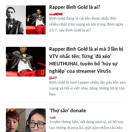
Rapper Bình Gold là ai?
Bình Gold đang là cái tên được nhắc đến
nhiều nhất trên mạng xã hội trong đêm ngày
23/7, vậy Bình Gold là ai?
Rapper Bình Gold là ai mà 3 lần bị
VTV nhắc tên: Từng 'đá xéo'
HIEUTHUHAI, tuyên bố 'hủy sự
nghiệp' của streamer ViruSs
Bình Gold là nam rapper nhiều lần gây xôn xao
mạng xã hội vì viết nhạc bằng những lời lẽ táo
bạo.
'Thợ săn' donate
Truyền thông bẩn, nội dung xàm xí, vô bổ hay
tạo những drama ảo, giật gân nhằm câu kéo