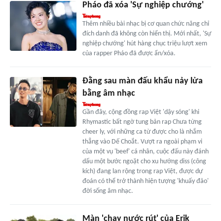
Pháo đã xóa 'Sự nghiệp chướng'
Thêm nhiều bài nhạc bị cơ quan chức năng chỉ
đích danh đã không còn hiển thị. Mới nhất, 'Sự
nghiệp chướng' hút hàng chục triệu lượt xem
của rapper Pháo đã được ẩn/xóa.
Đằng sau màn đấu khẩu nảy lửa
bằng âm nhạc
Gần đây, cộng đồng rap Việt 'dậy sóng' khi
Rhymastic bất ngờ tung bản rap Chưa từng
cheer ly, với những ca từ được cho là nhắm
thẳng vào Dế Choắt. Vượt ra ngoài phạm vi
của một vụ 'beef' cá nhân, cuộc đấu này đánh
dấu một bước ngoặt cho xu hướng diss (công
kích) đang lan rộng trong rap Việt, được dự
đoán có thể trở thành hiện tượng 'khuấy đảo'
đời sống âm nhạc.
Màn 'chạy nước rút' của Erik