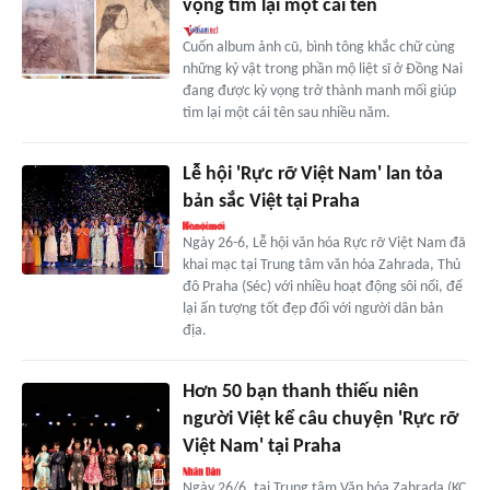
vọng tìm lại một cái tên
Cuốn album ảnh cũ, bình tông khắc chữ cùng
những kỷ vật trong phần mộ liệt sĩ ở Đồng Nai
đang được kỳ vọng trở thành manh mối giúp
tìm lại một cái tên sau nhiều năm.
Lễ hội 'Rực rỡ Việt Nam' lan tỏa
bản sắc Việt tại Praha
Ngày 26-6, Lễ hội văn hóa Rực rỡ Việt Nam đã
khai mạc tại Trung tâm văn hóa Zahrada, Thủ
đô Praha (Séc) với nhiều hoạt động sôi nổi, để
lại ấn tượng tốt đẹp đối với người dân bản
địa.
Hơn 50 bạn thanh thiếu niên
người Việt kể câu chuyện 'Rực rỡ
Việt Nam' tại Praha
Ngày 26/6, tại Trung tâm Văn hóa Zahrada (KC