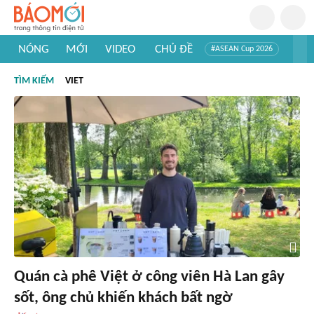
NÓNG
MỚI
VIDEO
CHỦ ĐỀ
#ASEAN Cup 2026
#Trí tuệ nhân tạo
#Mỹ - Iran
#Khám phá Việt Nam
TÌM KIẾM
VIET
#Khám phá thế giới
Quán cà phê Việt ở công viên Hà Lan gây
sốt, ông chủ khiến khách bất ngờ