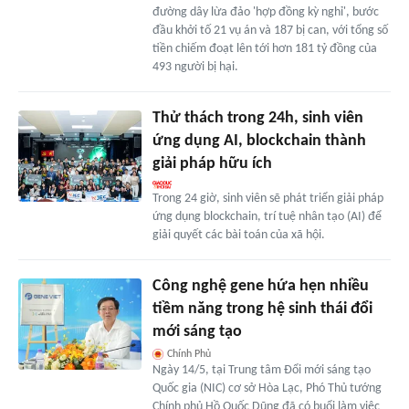
đường dây lừa đảo 'hợp đồng kỳ nghỉ', bước
đầu khởi tố 21 vụ án và 187 bị can, với tổng số
tiền chiếm đoạt lên tới hơn 181 tỷ đồng của
493 người bị hại.
Thử thách trong 24h, sinh viên
ứng dụng AI, blockchain thành
giải pháp hữu ích
Trong 24 giờ, sinh viên sẽ phát triển giải pháp
ứng dụng blockchain, trí tuệ nhân tạo (AI) để
giải quyết các bài toán của xã hội.
Công nghệ gene hứa hẹn nhiều
tiềm năng trong hệ sinh thái đổi
mới sáng tạo
Chính Phủ
Ngày 14/5, tại Trung tâm Đổi mới sáng tạo
Quốc gia (NIC) cơ sở Hòa Lạc, Phó Thủ tướng
Chính phủ Hồ Quốc Dũng đã có buổi làm việc