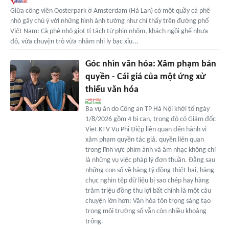
Giữa công viên Oosterpark ở Amsterdam (Hà Lan) có một quầy cà phê
nhỏ gây chú ý với những hình ảnh tưởng như chỉ thấy trên đường phố
Việt Nam: Cà phê nhỏ giọt tí tách từ phin nhôm, khách ngồi ghế nhựa
đỏ, vừa chuyện trò vừa nhâm nhi ly bạc xỉu...
Góc nhìn văn hóa: Xâm phạm bản
quyền - Cái giá của một ứng xử
thiếu văn hóa
Ba vụ án do Công an TP Hà Nội khởi tố ngày
1/8/2026 gồm 4 bị can, trong đó có Giám đốc
Viet KTV Vũ Phi Điệp liên quan đến hành vi
xâm phạm quyền tác giả, quyền liên quan
trong lĩnh vực phim ảnh và âm nhạc không chỉ
là những vụ việc pháp lý đơn thuần. Đằng sau
những con số về hàng tỷ đồng thiệt hại, hàng
chục nghìn tệp dữ liệu bị sao chép hay hàng
trăm triệu đồng thu lợi bất chính là một câu
chuyện lớn hơn: Văn hóa tôn trọng sáng tạo
trong môi trường số vẫn còn nhiều khoảng
trống.