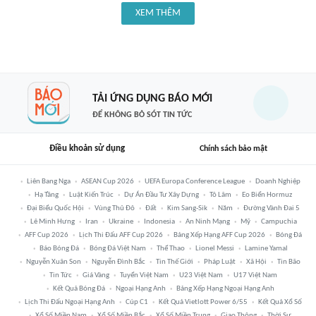
XEM THÊM
TẢI ỨNG DỤNG BÁO MỚI
ĐỂ KHÔNG BỎ SÓT TIN TỨC
Điều khoản sử dụng
Chính sách bảo mật
Liên Bang Nga
ASEAN Cup 2026
UEFA Europa Conference League
Doanh Nghiệp
Hạ Tầng
Luật Kiến Trúc
Dự Án Đầu Tư Xây Dựng
Tô Lâm
Eo Biển Hormuz
Đại Biểu Quốc Hội
Vùng Thủ Đô
Đất
Kim Sang-Sik
Năm
Đường Vành Đai 5
Lê Minh Hưng
Iran
Ukraine
Indonesia
An Ninh Mạng
Mỹ
Campuchia
AFF Cup 2026
Lịch Thi Đấu AFF Cup 2026
Bảng Xếp Hạng AFF Cup 2026
Bóng Đá
Báo Bóng Đá
Bóng Đá Việt Nam
Thể Thao
Lionel Messi
Lamine Yamal
Nguyễn Xuân Son
Nguyễn Đình Bắc
Tin Thế Giới
Pháp Luật
Xã Hội
Tin Bão
Tin Tức
Giá Vàng
Tuyển Việt Nam
U23 Việt Nam
U17 Việt Nam
Kết Quả Bóng Đá
Ngoại Hạng Anh
Bảng Xếp Hạng Ngoại Hạng Anh
Lịch Thi Đấu Ngoại Hạng Anh
Cúp C1
Kết Quả Vietlott Power 6/55
Kết Quả Xổ Số
Xổ Số Miền Nam
Xổ Số Miền Bắc
Xổ Số Miền Trung
Giao Thông
Thời Sự