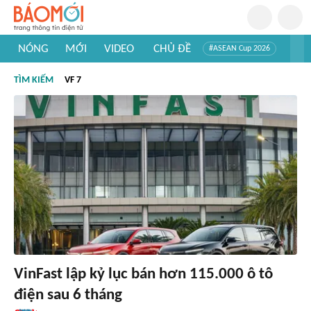
NÓNG
MỚI
VIDEO
CHỦ ĐỀ
#ASEAN Cup 2026
#Trí tuệ nhân tạo
#Mỹ - Iran
#Khám phá Việt Nam
TÌM KIẾM
VF 7
#Khám phá thế giới
VinFast lập kỷ lục bán hơn 115.000 ô tô
điện sau 6 tháng