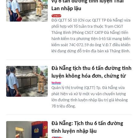
vụ 6 tấn đường tinh luyện Thái
Lan nhập lậu
Đội QLTT Số 10 (Chi cục QLTT TP Đà Nẵng) vừa
phối hợp với Tổ tuần tra thuộc Trạm CSGT
Thăng Bình (Phòng CSGT CATP Đà Nẵng) tiến
hành kiểm tra phương tiện ô-tô tải mang biển
kiểm soát 74C-072.59 do ông V.Đ.T điều khiển
khi đang dừng đỗ trên địa bàn xã Thăng Bình.
Đà Nẵng tịch thu 6 tấn đường tinh
luyện không hóa đơn, chứng từ
Quản lý thị trường (QLTT) Tp. Đà Nẵng vừa
phát hiện và xử lý một vụ vận chuyển lượng
lớn đường tinh luyện nhập lậu trị giá khoảng
78 triệu đồng.
Đà Nẵng: Tịch thu 6 tấn đường
tinh luyện nhập lậu