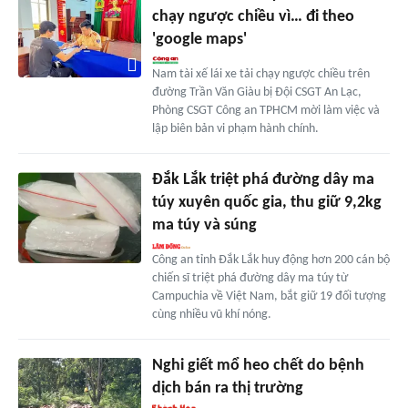
chạy ngược chiều vì… đi theo
'google maps'
Nam tài xế lái xe tải chạy ngược chiều trên
đường Trần Văn Giàu bị Đội CSGT An Lạc,
Phòng CSGT Công an TPHCM mời làm việc và
lập biên bản vi phạm hành chính.
Đắk Lắk triệt phá đường dây ma
túy xuyên quốc gia, thu giữ 9,2kg
ma túy và súng
Công an tỉnh Đắk Lắk huy động hơn 200 cán bộ
chiến sĩ triệt phá đường dây ma túy từ
Campuchia về Việt Nam, bắt giữ 19 đối tượng
cùng nhiều vũ khí nóng.
Nghi giết mổ heo chết do bệnh
dịch bán ra thị trường