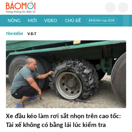
NÓNG
MỚI
VIDEO
CHỦ ĐỀ
#ASEAN Cup 2026
#Trí tuệ nhân tạo
#Mỹ - Iran
#Khám phá Việt Nam
TÌM KIẾM
V.Đ.T
#Khám phá thế giới
Xe đầu kéo làm rơi sắt nhọn trên cao tốc:
Tài xế không có bằng lái lúc kiểm tra