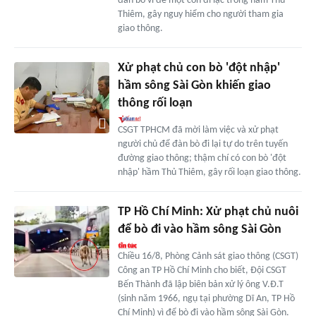
đàn bò vì để một con đi lạc trong hầm Thủ
Thiêm, gây nguy hiểm cho người tham gia
giao thông.
Xử phạt chủ con bò 'đột nhập'
hầm sông Sài Gòn khiến giao
thông rối loạn
CSGT TPHCM đã mời làm việc và xử phạt
người chủ để đàn bò đi lại tự do trên tuyến
đường giao thông; thậm chí có con bò 'đột
nhập' hầm Thủ Thiêm, gây rối loạn giao thông.
TP Hồ Chí Minh: Xử phạt chủ nuôi
để bò đi vào hầm sông Sài Gòn
Chiều 16/8, Phòng Cảnh sát giao thông (CSGT)
Công an TP Hồ Chí Minh cho biết, Đội CSGT
Bến Thành đã lập biên bản xử lý ông V.Đ.T
(sinh năm 1966, ngụ tại phường Dĩ An, TP Hồ
Chí Minh) vì để bò đi vào hầm sông Sài Gòn.