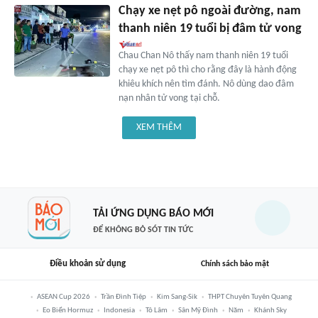
Chạy xe nẹt pô ngoài đường, nam
thanh niên 19 tuổi bị đâm tử vong
Chau Chan Nô thấy nam thanh niên 19 tuổi
chạy xe nẹt pô thì cho rằng đây là hành động
khiêu khích nên tìm đánh. Nô dùng dao đâm
nạn nhân tử vong tại chỗ.
XEM THÊM
TẢI ỨNG DỤNG BÁO MỚI
ĐỂ KHÔNG BỎ SÓT TIN TỨC
Điều khoản sử dụng
Chính sách bảo mật
ASEAN Cup 2026
Trần Đình Tiệp
Kim Sang-Sik
THPT Chuyên Tuyên Quang
Eo Biển Hormuz
Indonesia
Tô Lâm
Sân Mỹ Đình
Năm
Khánh Sky