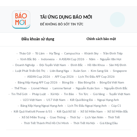
TẢI ỨNG DỤNG BÁO MỚI
ĐỂ KHÔNG BỎ SÓT TIN TỨC
Điều khoản sử dụng
Chính sách bảo mật
Tháo Gỡ
Tô Lâm
Hạ Tầng
Campuchia
Khánh Sky
Trần Đình Tiệp
Vịnh Bắc Bộ
Indonesia
A ASEAN Cup 2026
Năm
Nguyễn Văn Hợi
Doanh Nghiệp
Đội Tuyển Việt Nam
Đình Bắc
Hồ Văn Khoa
Sân Mỹ Đình
Luật Phát Triển Đô Thị
Liên Bang Nga
Xuân Son
Kim Sang-Sik
Singapore
ASEAN Cup 2026
AFF Cup 2026
Lịch Thi Đấu AFF Cup 2026
Bảng Xếp Hạng AFF Cup 2026
Bóng Đá
Báo Bóng Đá
Bóng Đá Việt Nam
Thể Thao
Lionel Messi
Lamine Yamal
Nguyễn Xuân Son
Nguyễn Đình Bắc
Tin Thế Giới
Pháp Luật
Xã Hội
Tin Bão
Tin Tức
Giá Vàng
Tuyển Việt Nam
U23 Việt Nam
U17 Việt Nam
Kết Quả Bóng Đá
Ngoại Hạng Anh
Bảng Xếp Hạng Ngoại Hạng Anh
Lịch Thi Đấu Ngoại Hạng Anh
Cúp C1
Kết Quả Vietlott Power 6/55
Kết Quả Xổ Số
Xổ Số Miền Nam
Xổ Số Miền Bắc
Xổ Số Miền Trung
Giao Thông
Thời Sự
Lịch Vạn Niên
Thời Tiết
Thời Tiết Thành Phố Hồ Chí Minh
Thời Tiết Hà Nội
Giá Xăng Dầu