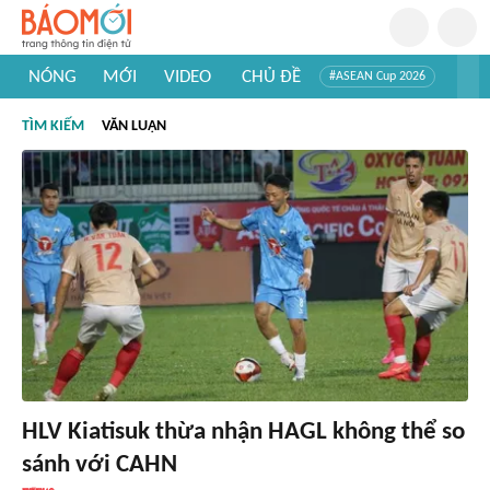
NÓNG
MỚI
VIDEO
CHỦ ĐỀ
#ASEAN Cup 2026
#Trí tuệ nhân tạo
#Mỹ - Iran
#Khám phá Việt Nam
TÌM KIẾM
VĂN LUẬN
#Khám phá thế giới
HLV Kiatisuk thừa nhận HAGL không thể so
sánh với CAHN