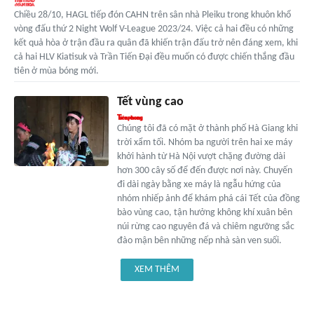
Chiều 28/10, HAGL tiếp đón CAHN trên sân nhà Pleiku trong khuôn khổ
vòng đấu thứ 2 Night Wolf V-League 2023/24. Việc cả hai đều có những
kết quả hòa ở trận đầu ra quân đã khiến trận đấu trở nên đáng xem, khi
cả hai HLV Kiatisuk và Trần Tiến Đại đều muốn có được chiến thắng đầu
tiên ở mùa bóng mới.
Tết vùng cao
Chúng tôi đã có mặt ở thành phố Hà Giang khi
trời xẩm tối. Nhóm ba người trên hai xe máy
khởi hành từ Hà Nội vượt chặng đường dài
hơn 300 cây số để đến được nơi này. Chuyến
đi dài ngày bằng xe máy là ngẫu hứng của
nhóm nhiếp ảnh để khám phá cái Tết của đồng
bào vùng cao, tận hưởng không khí xuân bên
núi rừng cao nguyên đá và chiêm ngưỡng sắc
đào mận bên những nếp nhà sàn ven suối.
XEM THÊM