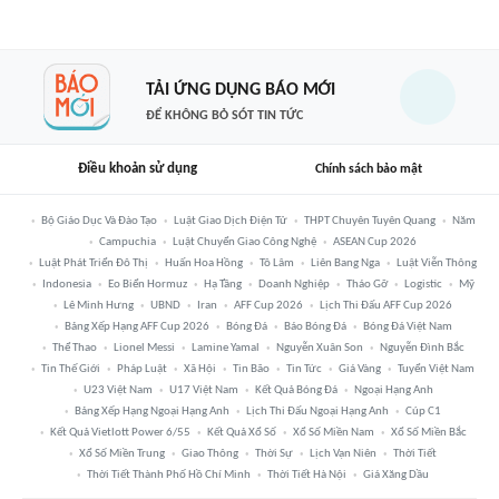
TẢI ỨNG DỤNG BÁO MỚI
ĐỂ KHÔNG BỎ SÓT TIN TỨC
Điều khoản sử dụng
Chính sách bảo mật
Bộ Giáo Dục Và Đào Tạo
Luật Giao Dịch Điện Tử
THPT Chuyên Tuyên Quang
Năm
Campuchia
Luật Chuyển Giao Công Nghệ
ASEAN Cup 2026
Luật Phát Triển Đô Thị
Huấn Hoa Hồng
Tô Lâm
Liên Bang Nga
Luật Viễn Thông
Indonesia
Eo Biển Hormuz
Hạ Tầng
Doanh Nghiệp
Tháo Gỡ
Logistic
Mỹ
Lê Minh Hưng
UBND
Iran
AFF Cup 2026
Lịch Thi Đấu AFF Cup 2026
Bảng Xếp Hạng AFF Cup 2026
Bóng Đá
Báo Bóng Đá
Bóng Đá Việt Nam
Thể Thao
Lionel Messi
Lamine Yamal
Nguyễn Xuân Son
Nguyễn Đình Bắc
Tin Thế Giới
Pháp Luật
Xã Hội
Tin Bão
Tin Tức
Giá Vàng
Tuyển Việt Nam
U23 Việt Nam
U17 Việt Nam
Kết Quả Bóng Đá
Ngoại Hạng Anh
Bảng Xếp Hạng Ngoại Hạng Anh
Lịch Thi Đấu Ngoại Hạng Anh
Cúp C1
Kết Quả Vietlott Power 6/55
Kết Quả Xổ Số
Xổ Số Miền Nam
Xổ Số Miền Bắc
Xổ Số Miền Trung
Giao Thông
Thời Sự
Lịch Vạn Niên
Thời Tiết
Thời Tiết Thành Phố Hồ Chí Minh
Thời Tiết Hà Nội
Giá Xăng Dầu