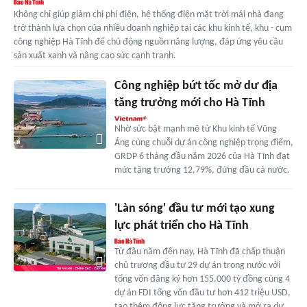
Không chỉ giúp giảm chi phí điện, hệ thống điện mặt trời mái nhà đang
trở thành lựa chọn của nhiều doanh nghiệp tại các khu kinh tế, khu - cụm
công nghiệp Hà Tĩnh để chủ động nguồn năng lượng, đáp ứng yêu cầu
sản xuất xanh và nâng cao sức cạnh tranh.
Công nghiệp bứt tốc mở dư địa
tăng trưởng mới cho Hà Tĩnh
Nhờ sức bật mạnh mẽ từ Khu kinh tế Vũng
Áng cùng chuỗi dự án công nghiệp trọng điểm,
GRDP 6 tháng đầu năm 2026 của Hà Tĩnh đạt
mức tăng trưởng 12,79%, đứng đầu cả nước.
'Làn sóng' đầu tư mới tạo xung
lực phát triển cho Hà Tĩnh
Từ đầu năm đến nay, Hà Tĩnh đã chấp thuận
chủ trương đầu tư 29 dự án trong nước với
tổng vốn đăng ký hơn 155.000 tỷ đồng cùng 4
dự án FDI tổng vốn đầu tư hơn 412 triệu USD,
tạo thêm động lực tăng trưởng và mở ra dư