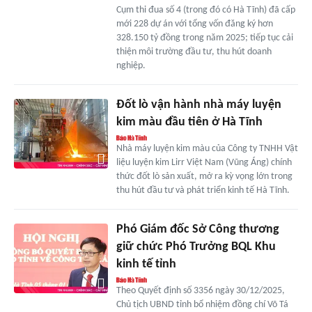
Cụm thi đua số 4 (trong đó có Hà Tĩnh) đã cấp
mới 228 dự án với tổng vốn đăng ký hơn
328.150 tỷ đồng trong năm 2025; tiếp tục cải
thiện môi trường đầu tư, thu hút doanh
nghiệp.
Đốt lò vận hành nhà máy luyện
kim màu đầu tiên ở Hà Tĩnh
Nhà máy luyện kim màu của Công ty TNHH Vật
liệu luyện kim Lirr Việt Nam (Vũng Áng) chính
thức đốt lò sản xuất, mở ra kỳ vọng lớn trong
thu hút đầu tư và phát triển kinh tế Hà Tĩnh.
Phó Giám đốc Sở Công thương
giữ chức Phó Trưởng BQL Khu
kinh tế tỉnh
Theo Quyết định số 3356 ngày 30/12/2025,
Chủ tịch UBND tỉnh bổ nhiệm đồng chí Võ Tá