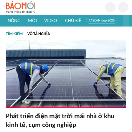
NÓNG
MỚI
VIDEO
CHỦ ĐỀ
#ASEAN Cup 2026
#Trí tuệ nhân tạo
#Mỹ - Iran
#Khám phá Việt Nam
TÌM KIẾM
VÕ TÁ NGHĨA
#Khám phá thế giới
Phát triển điện mặt trời mái nhà ở khu
kinh tế, cụm công nghiệp