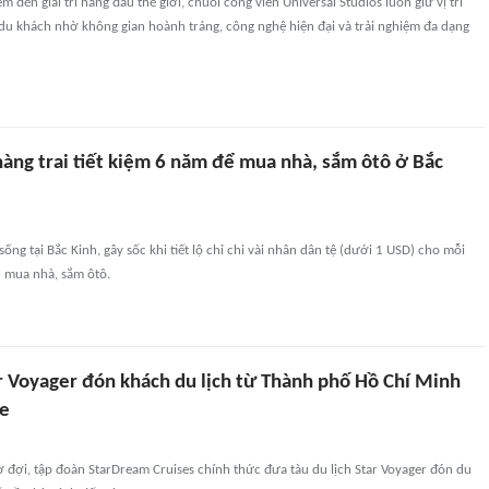
đến giải trí hàng đầu thế giới, chuỗi công viên Universal Studios luôn giữ vị trí
 du khách nhờ không gian hoành tráng, công nghệ hiện đại và trải nghiệm đa dạng
hàng trai tiết kiệm 6 năm để mua nhà, sắm ôtô ở Bắc
ống tại Bắc Kinh, gây sốc khi tiết lộ chỉ chi vài nhân dân tệ (dưới 1 USD) cho mỗi
u mua nhà, sắm ôtô.
ar Voyager đón khách du lịch từ Thành phố Hồ Chí Minh
re
 đợi, tập đoàn StarDream Cruises chính thức đưa tàu du lịch Star Voyager đón du