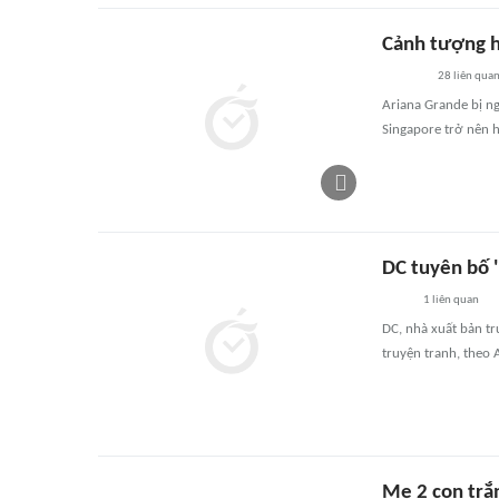
Cảnh tượng h
28
liên qua
Ariana Grande bị n
Singapore trở nên h
DC tuyên bố '
1
liên quan
DC, nhà xuất bản tr
truyện tranh, theo 
Mẹ 2 con trắ