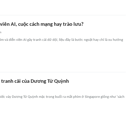
viên AI, cuộc cách mạng hay trào lưu?
an
im và diễn viên AI gây tranh cãi dữ dội, liệu đây là bước ngoặt hay chỉ là xu hướng
y tranh cãi của Dương Tử Quỳnh
iếc váy Dương Tử Quỳnh mặc trong buổi ra mắt phim ở Singapore giống như 'sách