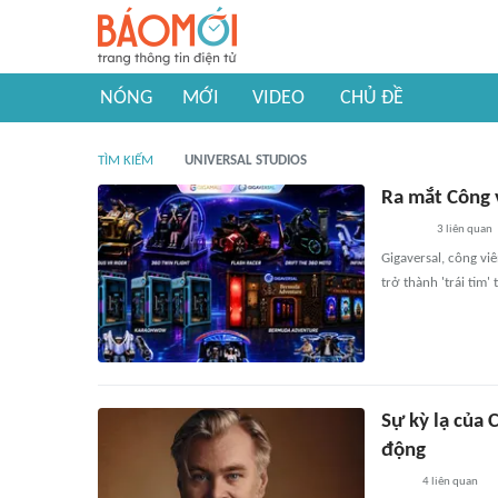
NÓNG
MỚI
VIDEO
CHỦ ĐỀ
TÌM KIẾM
UNIVERSAL STUDIOS
Ra mắt Công v
3
liên quan
Gigaversal, công vi
trở thành 'trái tim
Sự kỳ lạ của 
động
4
liên quan