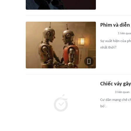
Phim và diễn 
1
liên qu
Sự xuất hiện của ph
nhất thời?
Chiếc váy gâ
3
liên quan
Cư dân mạng chê ch
bò'.