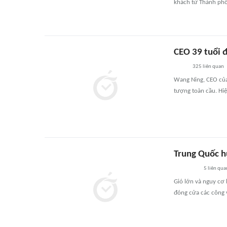
khách từ Thành phố
CEO 39 tuổi 
325
liên quan
Wang Ning, CEO của 
tượng toàn cầu. Hiệ
Trung Quốc h
5
liên qua
Gió lớn và nguy cơ 
đóng cửa các công 