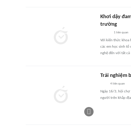
Khơi dậy đam
trường
1
liên quan
Với kiến thức khoa 
các em học sinh tổ 
nghệ đến với tất cả 
Trải nghiệm b
4
liên quan
Ngày 16/3, hội chợ 
người trên khắp đị