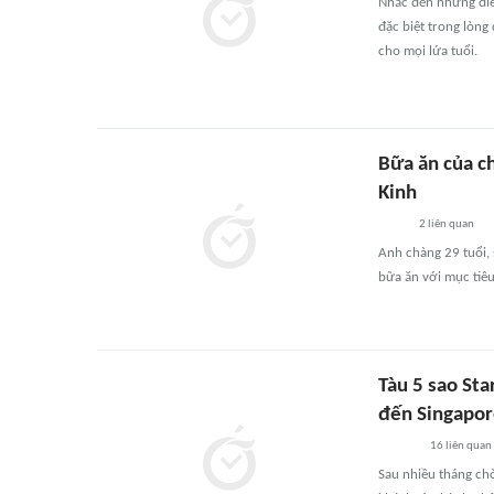
Nhắc đến những điểm 
đặc biệt trong lòng
cho mọi lứa tuổi.
Bữa ăn của c
Kinh
2
liên quan
Anh chàng 29 tuổi, s
bữa ăn với mục tiê
Tàu 5 sao St
đến Singapo
16
liên quan
Sau nhiều tháng chờ