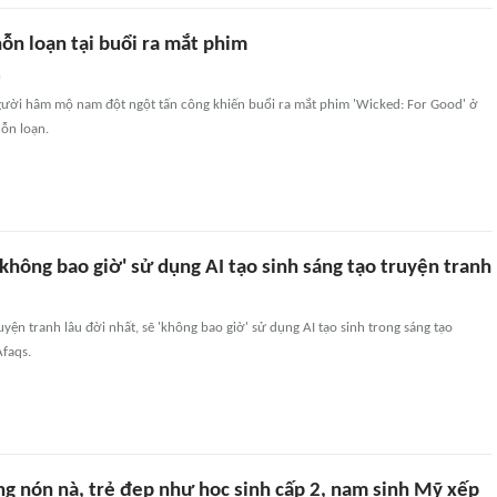
ỗn loạn tại buổi ra mắt phim
n
gười hâm mộ nam đột ngột tấn công khiến buổi ra mắt phim 'Wicked: For Good' ở
ỗn loạn.
không bao giờ' sử dụng AI tạo sinh sáng tạo truyện tranh
uyện tranh lâu đời nhất, sẽ 'không bao giờ' sử dụng AI tạo sinh trong sáng tạo
Afaqs.
ng nón nà, trẻ đẹp như học sinh cấp 2, nam sinh Mỹ xếp