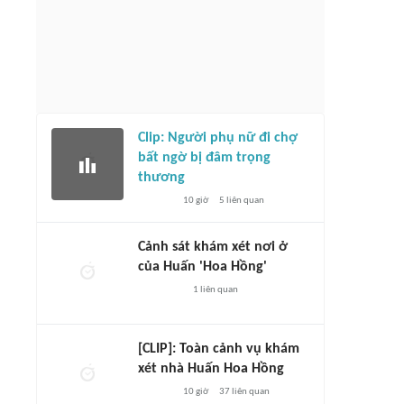
Clip: Người phụ nữ đi chợ
bất ngờ bị đâm trọng
thương
10 giờ
5
liên quan
Cảnh sát khám xét nơi ở
của Huấn 'Hoa Hồng'
1
liên quan
[CLIP]: Toàn cảnh vụ khám
xét nhà Huấn Hoa Hồng
10 giờ
37
liên quan