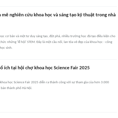
 mê nghiên cứu khoa học và sáng tạo kỹ thuật trong nhà
học cơ bản và một tư duy sáng tạo, đột phá, nhiều trường học đã tạo điều kiện cho
chức những 'lễ hội' STEM. Đây là một cầu nối, lan tỏa vẻ đẹp của khoa học - công
học sinh.
ổ ích tại hội chợ khoa học Science Fair 2025
khoa học Science Fair 2025 diễn ra thành công với sự tham gia của hơn 3.000
a bàn thành phố Hà Nội.