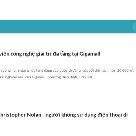
iên công nghệ giải trí đa tầng tại Gigamall
ên công nghệ giải trí đa tầng đẳng cấp quốc tế đã ra mắt với diện tích hơn 20.000m²,
' trải nghiệm mới của Gigamall (phường Hiệp Bình, TPHCM).
Christopher Nolan - người không sử dụng điện thoại di