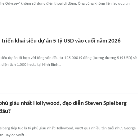
he Odyssey' không sử dụng điện thoại di động. Ông cũng không liên lạc qua tin
 triển khai siêu dự án 5 tỷ USD vào cuối năm 2026
 siêu dự án tổ hợp với tổng vốn đầu tư 128.000 tỷ đồng (tương đương 5 tỷ USD) sẽ
 diện tích 1.000 hecta tại Ninh Bình...
 phú giàu nhất Hollywood, đạo diễn Steven Spielberg
 đâu?
elberg tiếp tục là tỷ phú giàu nhất Hollywood, vượt qua nhiều tên tuổi như: George
n, Taylor Swift...