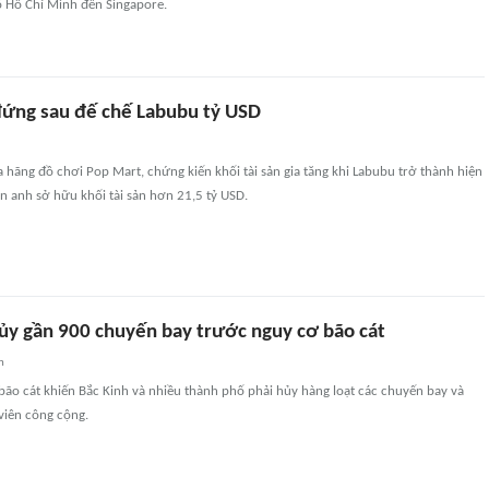
 Hồ Chí Minh đến Singapore.
đứng sau đế chế Labubu tỷ USD
hãng đồ chơi Pop Mart, chứng kiến khối tài sản gia tăng khi Labubu trở thành hiện
n anh sở hữu khối tài sản hơn 21,5 tỷ USD.
ủy gần 900 chuyến bay trước nguy cơ bão cát
n
bão cát khiến Bắc Kinh và nhiều thành phố phải hủy hàng loạt các chuyến bay và
viên công cộng.