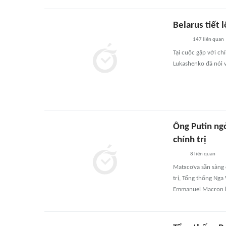
Belarus tiết 
147
liên quan
Tại cuộc gặp với ch
Lukashenko đã nói v
Ông Putin ng
chính trị
8
liên quan
Matxcơva sẵn sàng 
trị, Tổng thống Nga
Emmanuel Macron 