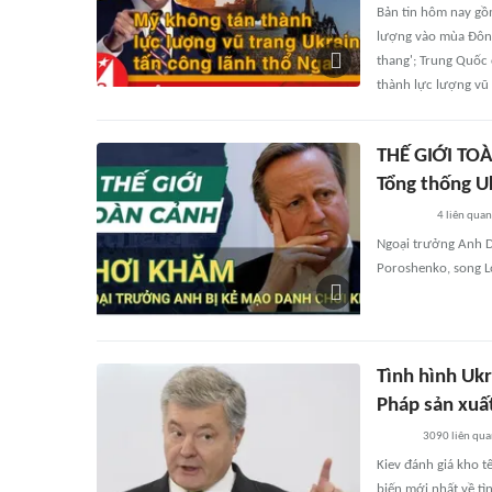
Bản tin hôm nay gồ
lượng vào mùa Đông;
thang'; Trung Quốc
thành lực lượng vũ 
THẾ GIỚI TOÀ
Tổng thống U
4
liên quan
Ngoại trưởng Anh D
Poroshenko, song L
Tình hình Ukr
Pháp sản xuất
3090
liên qu
Kiev đánh giá kho t
biến mới nhất về tì