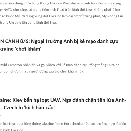
m các nội dung: Cựu Tổng thống Ukraine Poroshenko cảnh báo thảm họa năng
 NATO cho rằng, sử dụng tiêm kích F-16 trên lãnh thổ Nga 'không phải là leo
 cáo buộc Mỹ lợi dụng xung đột Ukraine làm cái cớ để trừng phạt; Mỹ không tán
trang Ukraine tấn công lãnh thổ Nga.
N CẢNH 8/6: Ngoại trưởng Anh bị kẻ mạo danh cựu
kraine 'chơi khăm'
avid Cameron nhắn tin và gọi video với kẻ mạo danh cựu tổng thống Ukraine
ondon chưa tìm ra người đứng sau trò chơi khăm này.
aine: Kiev bắn hạ loạt UAV, Nga đánh chặn tên lửa Anh-
, Czech lo 'kịch bản xấu'
an
ên lửa Nga, cựu Tổng thống Ukraine Petro Poroshenko nêu các trường hợp là diễn
nh hình Ukraine.