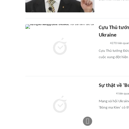
Cựu Thủ tướn
Ukraine
4270
liên qua
Cựu Thủ tướng Đức 
cuộc xung đột hiện 
Sự thật về 'B
4
liên qu
Mạng xã hội Ukrain
'Bóng ma Kiev' có th