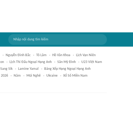
Nguyễn Đình Bắc
Tô Lâm
Hồ Văn Khoa
Lịch Vạn Niên
Son
Lịch Thi Đấu Ngoại Hạng Anh
Sân Mỹ Đình
U23 Việt Nam
Sang Sik
Lamine Yamal
Bảng Xếp Hạng Ngoại Hạng Anh
 2026
Năm
Mũi Nghê
Ukraine
Xổ Số Miền Nam