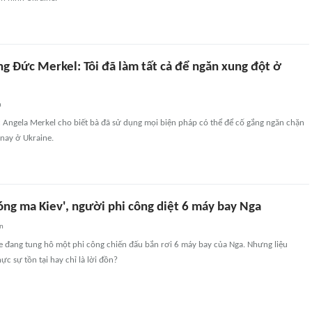
g Đức Merkel: Tôi đã làm tất cả để ngăn xung đột ở
n
Angela Merkel cho biết bà đã sử dụng mọi biện pháp có thể để cố gắng ngăn chặn
nay ở Ukraine.
óng ma Kiev', người phi công diệt 6 máy bay Nga
an
e đang tung hô một phi công chiến đấu bắn rơi 6 máy bay của Nga. Nhưng liệu
ực sự tồn tại hay chỉ là lời đồn?