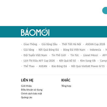
Giao Thông
Giá Xăng Dầu
Thời Tiết Hà Nội
ASEAN Cup 2026
Giá Vàng
Kết Quả Bóng Đá
Bóng Đá Việt Nam
Indonesia
N
Đội Tuyển Việt Nam
Tin Thế Giới
Tin Tức
Lionel Messi
AFF
Lịch Thi Đấu AFF Cup 2026
Kết Quả Xổ Số
Kim Sang-Sik
Camp
Thể Thao
ASEAN
Báo Bóng Đá
Kết Quả Vietlott Power 6/55
LIÊN HỆ
KHÁC
Giới thiệu
Tổng hợp
Điều khoản sử dụng
Chính sách bảo mật
Quảng cáo