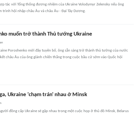
hợp tác với Tổng thống đương nhiệm của Ukraine Volodymyr Zelensky nếu ông
iến trình hội nhập châu Âu và châu Âu - Đại Tây Dương.
ko muốn trở thành Thủ tướng Ukraine
an
aine Poroshenko mới đây tuyên bố, ông sẵn sàng trở thành thủ tướng của nước
kết châu Âu của ông giành chiến thắng trong cuộc bầu cử sớm vào Quốc hội
ga, Ukraine 'chạm trán' nhau ở Minsk
an
người đồng cấp Ukraine sẽ gặp nhau trong một cuộc họp ở thủ đô Minsk, Belarus