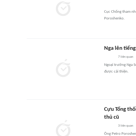
Cục Chống tham nhũ
Poroshenko.
Nga lên tiến
7
liên quan
Ngoại trưởng Nga S
được cải thiện.
Cựu Tổng thố
thủ cũ
3
liên quan
Ông Petro Poroshen