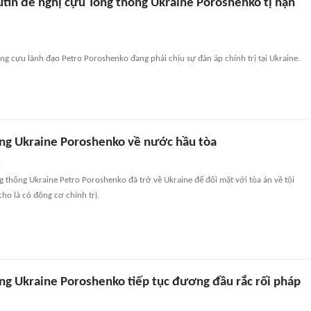
utin đề nghị cựu Tổng thống Ukraine Poroshenko tị nạn
ng cựu lãnh đạo Petro Poroshenko đang phải chịu sự đàn áp chính trị tại Ukraine.
ng Ukraine Poroshenko về nước hầu tòa
n
 thống Ukraine Petro Poroshenko đã trở về Ukraine để đối mặt với tòa án về tội
o là có động cơ chính trị.
ng Ukraine Poroshenko tiếp tục đương đầu rắc rối pháp