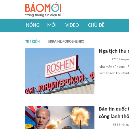
NÓNG
MỚI
VIDEO
CHỦ ĐỀ
TÌM KIẾM
UKRAINE POROSHENKO
Nga tịch thu
1796
liên qu
Nhà máy của cựu Tổn
năm trước khi chính
Bản tin quốc 
công lãnh th
5833
liên q