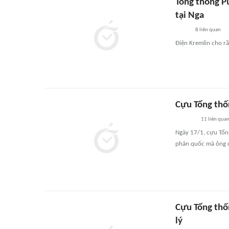
Tổng thống P
tại Nga
8
liên quan
Điện Kremlin cho rằ
Cựu Tổng thố
11
liên qua
Ngày 17/1, cựu Tổng
phản quốc mà ông ch
Cựu Tổng thố
lý