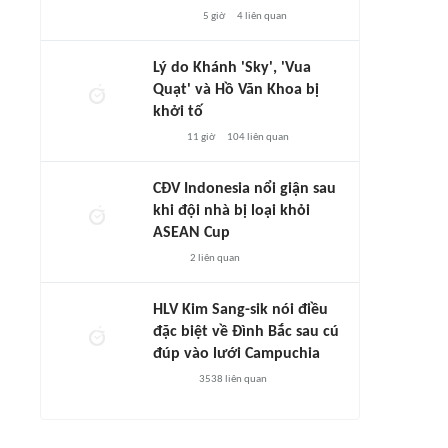
5 giờ
4
liên quan
Lý do Khánh 'Sky', 'Vua
Quạt' và Hồ Văn Khoa bị
khởi tố
11 giờ
104
liên quan
CĐV Indonesia nổi giận sau
khi đội nhà bị loại khỏi
ASEAN Cup
2
liên quan
HLV Kim Sang-sik nói điều
đặc biệt về Đình Bắc sau cú
đúp vào lưới Campuchia
3538
liên quan