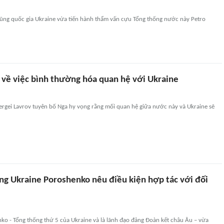
ng quốc gia Ukraine vừa tiến hành thẩm vấn cựu Tổng thống nước này Petro
g về việc bình thường hóa quan hệ với Ukraine
ergei Lavrov tuyên bố Nga hy vọng rằng mối quan hệ giữa nước này và Ukraine sẽ
ng Ukraine Poroshenko nêu điều kiện hợp tác với đối
ko - Tổng thống thứ 5 của Ukraine và là lãnh đạo đảng Đoàn kết châu Âu – vừa