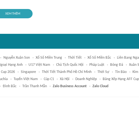
XEM THÊM
Nguyễn Xuân Son
Xổ Số Miền Trung
Thời Tiết
Xổ Số Miền Bắc
Liên Bang Nga
goại Hạng Anh
U17 Việt Nam
Chủ Tịch Quốc Hội
Pháp Luật
Bóng Đá
Xuân 
 Cup 2026
Singapore
Thời Tiết Thành Phố Hồ Chí Minh
Thời Sự
Tin Bão
Kim 
uchia
Tuyển Việt Nam
Cúp C1
Xã Hội
Doanh Nghiệp
Bảng Xếp Hạng AFF Cup
Đình Bắc
Trần Thanh Mẫn
Zalo Business Account
Zalo Cloud