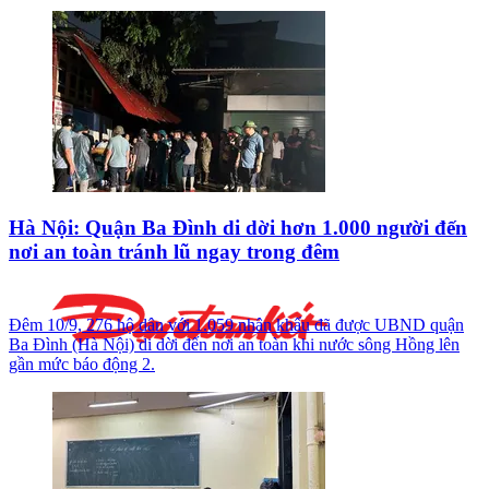
Hà Nội: Quận Ba Đình di dời hơn 1.000 người đến
nơi an toàn tránh lũ ngay trong đêm
Đêm 10/9, 276 hộ dân với 1.059 nhân khẩu đã được UBND quận
Ba Đình (Hà Nội) di dời đến nơi an toàn khi nước sông Hồng lên
gần mức báo động 2.