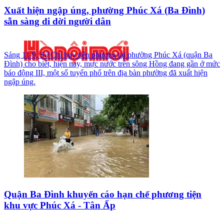
Xuất hiện ngập úng, phường Phúc Xá (Ba Đình)
sẵn sàng di dời người dân
Sáng 11-9, Sở Chỉ huy tiền phương tại phường Phúc Xá (quận Ba
Đình) cho biết, hiện nay, mực nước trên sông Hồng đang gần ở mức
báo động III, một số tuyến phố trên địa bàn phường đã xuất hiện
ngập úng.
Quận Ba Đình khuyến cáo hạn chế phương tiện
khu vực Phúc Xá - Tân Ấp