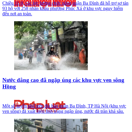
Chiều 11-9, các lực lượng chức năng quận Ba Đình đã hỗ trợ sơ tán
93 hộ với 258 nhân khẩu phường Phúc Xá ở khu vực nguy hiểm
đến nơi an toàn.
Nước dâng cao đã ngập úng các khu vực ven sông
Hồng
Một số tuyến phố trên địa bàn quận Ba Đình, TP Hà Nội (khu vực
ven sông) đã xuất hiện tình trạng ngập úng, nước đã tràn khá sâu.