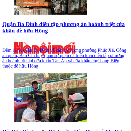
Quận Ba Đình diễn tập phương án hoành triệt cửa
khẩu đê hữu Hồng
Đêm 11-9, quận Ba Đình và các lực lượng phường Phúc Xá, Công
an quận, Ban Chỉ huy quân sự quận đã triển khai diễn tập phương
án hoành triệt tại cửa khẩu Tân Ấp và cửa khẩu chợ Long Biên
thuộc đê hữu Hồng.