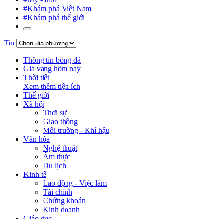
#Khám phá Việt Nam
#Khám phá thế giới
Tin
Thông tin bóng đá
Giá vàng hôm nay
Thời tiết
Xem thêm tiện ích
Thế giới
Xã hội
Thời sự
Giao thông
Môi trường - Khí hậu
Văn hóa
Nghệ thuật
Ẩm thực
Du lịch
Kinh tế
Lao động - Việc làm
Tài chính
Chứng khoán
Kinh doanh
Giáo dục