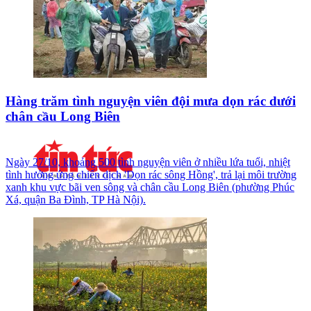
Hàng trăm tình nguyện viên đội mưa dọn rác dưới
chân cầu Long Biên
Ngày 27/10, khoảng 500 tình nguyện viên ở nhiều lứa tuổi, nhiệt
tình hưởng ứng chiến dịch 'Dọn rác sông Hồng', trả lại môi trường
xanh khu vực bãi ven sông và chân cầu Long Biên (phường Phúc
Xá, quận Ba Đình, TP Hà Nội).