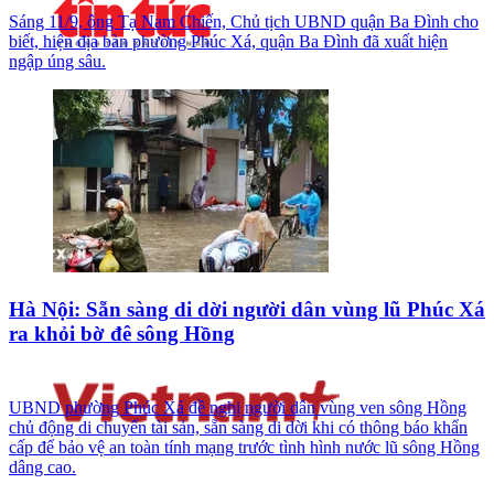
Sáng 11/9, ông Tạ Nam Chiến, Chủ tịch UBND quận Ba Đình cho
biết, hiện địa bàn phường Phúc Xá, quận Ba Đình đã xuất hiện
ngập úng sâu.
Hà Nội: Sẵn sàng di dời người dân vùng lũ Phúc Xá
ra khỏi bờ đê sông Hồng
UBND phường Phúc Xá đề nghị người dân vùng ven sông Hồng
chủ động di chuyển tài sản, sẵn sàng di dời khi có thông báo khẩn
cấp để bảo vệ an toàn tính mạng trước tình hình nước lũ sông Hồng
dâng cao.