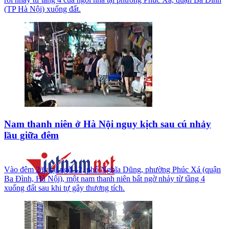
(TP Hà Nội) xuống đất.
Nam thanh niên ở Hà Nội nguy kịch sau cú nhảy
lầu giữa đêm
Vào đêm 2/6, tại ngõ 12, phố Nghĩa Dũng, phường Phúc Xá (quận
Ba Đình, Hà Nội), một nam thanh niên bất ngờ nhảy từ tầng 4
xuống đất sau khi tự gây thương tích.