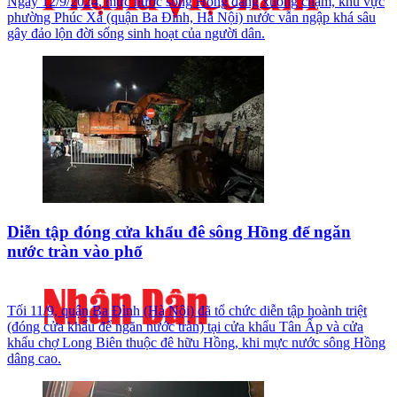
Ngày 12/9/2024, mực nước sông Hồng đang xuống chậm, khu vực
phường Phúc Xá (quận Ba Đình, Hà Nội) nước vẫn ngập khá sâu
gây đảo lộn đời sống sinh hoạt của người dân.
Diễn tập đóng cửa khẩu đê sông Hồng để ngăn
nước tràn vào phố
Tối 11/9, quận Ba Đình (Hà Nội) đã tổ chức diễn tập hoành triệt
(đóng cửa khẩu để ngăn nước tràn) tại cửa khẩu Tân Ấp và cửa
khẩu chợ Long Biên thuộc đê hữu Hồng, khi mực nước sông Hồng
dâng cao.