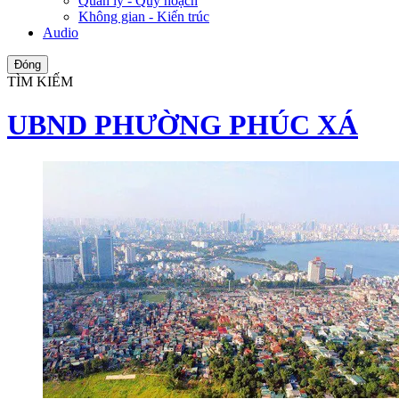
Quản lý - Quy hoạch
Không gian - Kiến trúc
Audio
Đóng
TÌM KIẾM
UBND PHƯỜNG PHÚC XÁ