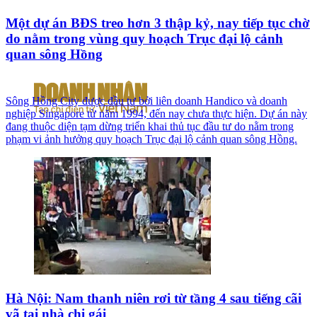
Một dự án BĐS treo hơn 3 thập kỷ, nay tiếp tục chờ
do nằm trong vùng quy hoạch Trục đại lộ cảnh
quan sông Hồng
Sông Hồng City được đầu tư bởi liên doanh Handico và doanh
nghiệp Singapore từ năm 1994, đến nay chưa thực hiện. Dự án này
đang thuộc diện tạm dừng triển khai thủ tục đầu tư do nằm trong
phạm vi ảnh hưởng quy hoạch Trục đại lộ cảnh quan sông Hồng.
Hà Nội: Nam thanh niên rơi từ tầng 4 sau tiếng cãi
vã tại nhà chị gái