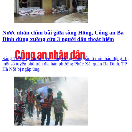
Nước nhấn chìm bãi giữa sông Hồng, Công an Ba
Đình dùng xuồng cứu 3 người dân thoát hiểm
Sáng 11/9, mực nước trên sông Hồng đang gần ở mức báo động III,
một số tuyến phố trên địa bàn phường Phúc Xá, quận Ba Đình, TP
Hà Nội bị ngập úng