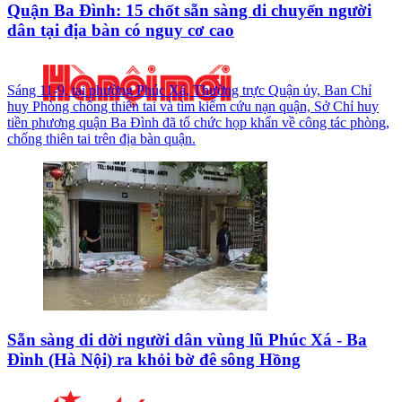
Quận Ba Đình: 15 chốt sẵn sàng di chuyển người
dân tại địa bàn có nguy cơ cao
Sáng 11-9, tại phường Phúc Xá, Thường trực Quận ủy, Ban Chỉ
huy Phòng chống thiên tai và tìm kiếm cứu nạn quận, Sở Chỉ huy
tiền phương quận Ba Đình đã tổ chức họp khẩn về công tác phòng,
chống thiên tai trên địa bàn quận.
Sẵn sàng di dời người dân vùng lũ Phúc Xá - Ba
Đình (Hà Nội) ra khỏi bờ đê sông Hồng