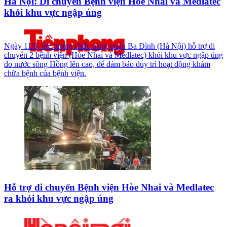
Hà Nội: Di chuyển Bệnh viện Hòe Nhai và Medlatec
khỏi khu vực ngập úng
Ngày 11/9, lực lượng chức năng quận Ba Đình (Hà Nội) hỗ trợ di
chuyển 2 bệnh viện (Hòe Nhai và Medlatec) khỏi khu vực ngập úng
do nước sông Hồng lên cao, để đảm bảo duy trì hoạt động khám
chữa bệnh của bệnh viện.
Hỗ trợ di chuyển Bệnh viện Hòe Nhai và Medlatec
ra khỏi khu vực ngập úng