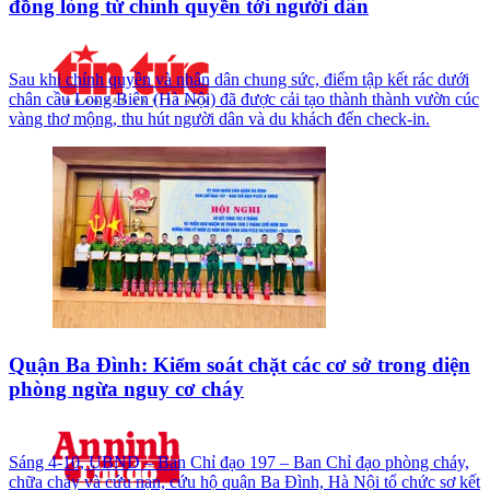
đồng lòng từ chính quyền tới người dân
Sau khi chính quyền và nhân dân chung sức, điểm tập kết rác dưới
chân cầu Long Biên (Hà Nội) đã được cải tạo thành thành vườn cúc
vàng thơ mộng, thu hút người dân và du khách đến check-in.
Quận Ba Đình: Kiểm soát chặt các cơ sở trong diện
phòng ngừa nguy cơ cháy
Sáng 4-10, UBND – Ban Chỉ đạo 197 – Ban Chỉ đạo phòng cháy,
chữa cháy và cứu nạn, cứu hộ quận Ba Đình, Hà Nội tổ chức sơ kết