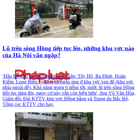
Lũ trên sông Hồng tiếp tục lên, những khu vực nào
của Hà Nội vẫn ngập?
'Hầu hết khu vực nội thành các quận: Tây Hồ, Ba Đình, Hoàn
Kiếm, Long Biên… đang có ngập úng ở khu vực ven đê (khu vực
phía ngoài đê). Khả năng trong 6 tiếng tới, nước lũ trên sông Hồng
tiếp tục tăng lên, nguy cơ này vẫn còn hiện hữu', ông Võ Văn Hòa,
Giám đốc Đài KTTV khu vực Đồng bằng và Trung du Bắc Bộ,
Tổng cục KTTV cho hay.