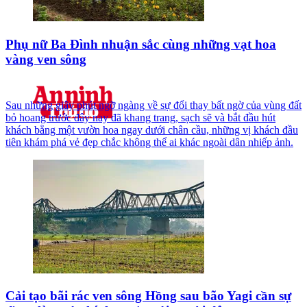
Phụ nữ Ba Đình nhuận sắc cùng những vạt hoa
vàng ven sông
Sau những giây phút ngỡ ngàng về sự đổi thay bất ngờ của vùng đất
bỏ hoang trước đây nay đã khang trang, sạch sẽ và bắt đầu hút
khách bằng một vườn hoa ngay dưới chân cầu, những vị khách đầu
tiên khám phá vẻ đẹp chắc không thể ai khác ngoài dân nhiếp ảnh.
Cải tạo bãi rác ven sông Hồng sau bão Yagi cần sự