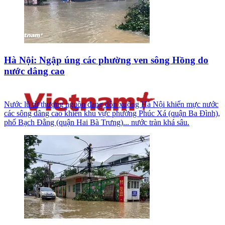
Hà Nội: Ngập úng các phường ven sông Hồng do
nước dâng cao
Nước lũ từ thượng nguồn đang dồn xuống Hà Nội khiến mực nước
các sông dâng cao khiến khu vực phường Phúc Xá (quận Ba Đình),
phố Bạch Đằng (quận Hai Bà Trưng)... nước tràn khá sâu.