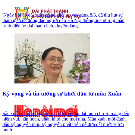
'Ngày hội áo dài xuống phố' diễn ra vào sáng 8/3, đã thu hút sự
tham gia của đông đảo người dân Hà Nội thông qua những màn
trình diễn áo dài thanh lịch, duyên dáng.
Kỳ vọng và tin tưởng sự khởi đầu từ mùa Xuân
Sắc xuân đã tràn ngập muôn nơi trên dải đất hình chữ S, mang đến
niềm vui, hân hoan, phấn khởi cho mọi nhà. Mùa xuân mới đánh
dấu kỷ nguyên mới, kỷ nguyên phát triển để đưa đất nước vươn
mình.