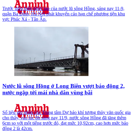
Trước diễn biến phức tạp của nước lũ sông Hồng, sáng nay 11-9,
quận Ba Đình, Hà Nội phát khuyến cáo hạn chế phương tiện khu
vực Phúc Xá - Tân Ấp.
Nước lũ sông Hồng ở Long Biên vượt báo động 2,
nước ngập tới mái nhà dân vùng bãi
Số liệu ghi nhận của Trung tâm Dự báo khí tượng thủy văn quốc gia
cho thấy, vào lúc 8h sáng nay 11/9, nước sông Hồng đã tăng thêm
6cm so với một tiếng trước đó, đạt mức 10,92cm, cao hơn mức báo
động 2 là 42cm.