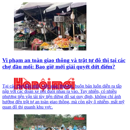
Vi phạm an toàn giao thông và trật tự đô thị tại các
chợ đầu mối: Bao giờ mới giải quyết dứt điểm?
Tại các chợ đầu mối, việc giao thương, buôn bán luôn diễn ra tấp
nập với các đoàn xe nối đuôi nhau ra vào. Tuy nhiên, có nhiều
phương tiện vận tải tùy tiện dừng đỗ sai quy định, không chỉ ảnh
hưởng đến trật tự an toàn giao thông, mà còn gây ô nhiễm, mất mỹ
quan đô thị quanh khu vực.