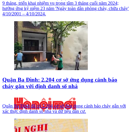
9 tháng, triển khai nhiệm vụ trọng tâm 3 tháng cuối năm 2024;
hưởng ứng kỷ niệm 23 năm 'Ngày toàn dân phòng cháy, chữa cháy'
4/10/2001 – 4/10/2024.
Quận Ba Đình: 2.204 cơ sở ứng dụng cảnh báo
cháy gắn với định danh số nhà
Quận Ba Đình đã có 2.204 cơ sở ứng dụng cảnh báo cháy gắn với
xác thực định danh số nhà và dữ liệu dân cư.