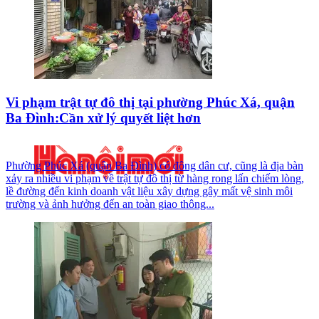
Vi phạm trật tự đô thị tại phường Phúc Xá, quận
Ba Đình:Cần xử lý quyết liệt hơn
Phường Phúc Xá (quận Ba Đình) có đông dân cư, cũng là địa bàn
xảy ra nhiều vi phạm về trật tự đô thị từ hàng rong lấn chiếm lòng,
lề đường đến kinh doanh vật liệu xây dựng gây mất vệ sinh môi
trường và ảnh hưởng đến an toàn giao thông...