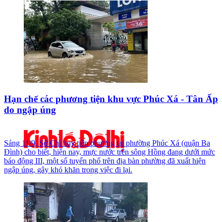
Hạn chế các phương tiện khu vực Phúc Xá - Tân Ấp
do ngập úng
Sáng 11/9, Sở Chỉ huy tiền phương tại phường Phúc Xá (quận Ba
Đình) cho biết, hiện nay, mực nước trên sông Hồng đang dưới mức
báo động III, một số tuyến phố trên địa bàn phường đã xuất hiện
ngập úng, gây khó khăn trong việc đi lại.