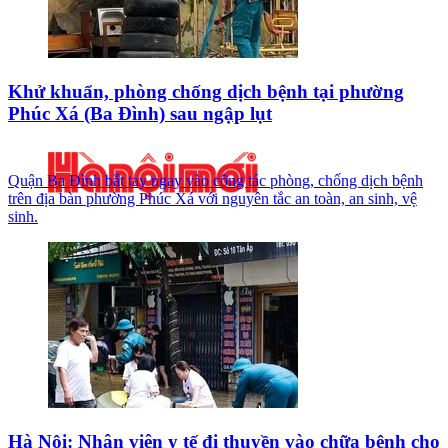
Khử khuẩn, phòng chống dịch bệnh tại phường
Phúc Xá (Ba Đình) sau ngập lụt
Quận Ba Đình bắt tay ngay vào công tác phòng, chống dịch bệnh
trên địa bàn phường Phúc Xá với nguyên tắc an toàn, an sinh, vệ
sinh.
Hà Nội: Nhân viên y tế đi thuyền vào chữa bệnh cho