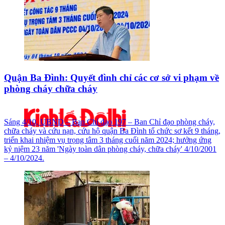
Quận Ba Đình: Quyết đình chỉ các cơ sở vi phạm về
phòng cháy chữa cháy
Sáng 4/10, UBND – Ban Chỉ đạo 197 – Ban Chỉ đạo phòng cháy,
chữa cháy và cứu nạn, cứu hộ quận Ba Đình tổ chức sơ kết 9 tháng,
triển khai nhiệm vụ trọng tâm 3 tháng cuối năm 2024; hưởng ứng
kỷ niệm 23 năm 'Ngày toàn dân phòng cháy, chữa cháy' 4/10/2001
– 4/10/2024.