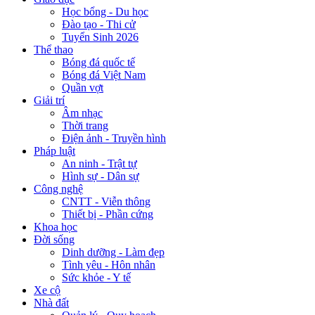
Học bổng - Du học
Đào tạo - Thi cử
Tuyển Sinh 2026
Thể thao
Bóng đá quốc tế
Bóng đá Việt Nam
Quần vợt
Giải trí
Âm nhạc
Thời trang
Điện ảnh - Truyền hình
Pháp luật
An ninh - Trật tự
Hình sự - Dân sự
Công nghệ
CNTT - Viễn thông
Thiết bị - Phần cứng
Khoa học
Đời sống
Dinh dưỡng - Làm đẹp
Tình yêu - Hôn nhân
Sức khỏe - Y tế
Xe cộ
Nhà đất