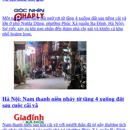
Một nam thanh niên bất ngờ rơi từ tầng 4 xuống đất sau tiếng cãi vã
lớn ở phố Nghĩa Dũng, phường Phúc Xá (quận Ba Đình, Hà Nội).
Sự việc xảy ra khi nạn nhân đến thăm nhà chị gái và khiến cả khu
phố hoảng loạn.
Hà Nội: Nam thanh niên nhảy từ tầng 4 xuống đất
sau cuộc cãi vã
Nam thanh niên sau khi cãi vã với người thân đã tự gây thương tích
rồi nhảy từ tầng 4 của ngôi nhà tại phường Phúc Xá, quận Ba Đình