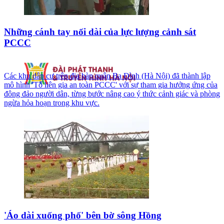
Những cánh tay nối dài của lực lượng cảnh sát
PCCC
Các khu dân cư trên địa bàn quận Ba Đình (Hà Nội) đã thành lập
mô hình 'Tổ liên gia an toàn PCCC' với sự tham gia hưởng ứng của
đông đảo người dân, từng bước nâng cao ý thức cảnh giác và phòng
ngừa hỏa hoạn trong khu vực.
'Áo dài xuống phố' bên bờ sông Hồng