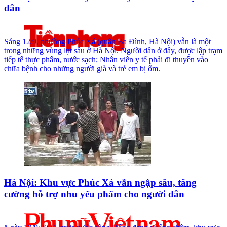
dân
Sáng 12/9, phường Phúc Xá (quận Ba Đình, Hà Nội) vẫn là một
trong những vùng lụt sâu ở Hà Nội. Người dân ở đây, được lập trạm
tiếp tế thực phẩm, nước sạch; Nhân viên y tế phải đi thuyền vào
chữa bệnh cho những người già và trẻ em bị ốm.
Hà Nội: Khu vực Phúc Xá vẫn ngập sâu, tăng
cường hỗ trợ nhu yếu phẩm cho người dân