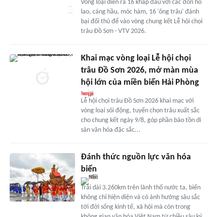
Vòng loại diễn ra 16 kháp đấu với các đòn hổ
lao, cáng hầu, móc hàm, 16 'ông trâu' đánh
bại đối thủ để vào vòng chung kết Lễ hội chọi
trâu Đồ Sơn - VTV 2026.
Khai mạc vòng loại Lễ hội chọi
trâu Đồ Sơn 2026, mở màn mùa
hội lớn của miền biển Hải Phòng
Lễ hội chọi trâu Đồ Sơn 2026 khai mạc với
vòng loại sôi động, tuyển chọn trâu xuất sắc
cho chung kết ngày 9/8, góp phần bảo tồn di
sản văn hóa đặc sắc...
Đánh thức nguồn lực văn hóa
biển
Trải dài 3.260km trên lãnh thổ nước ta, biển
không chỉ hiện diện và có ảnh hưởng sâu sắc
tới đời sống kinh tế, xã hội mà còn trong
không gian văn hóa Việt Nam từ chiều sâu ký