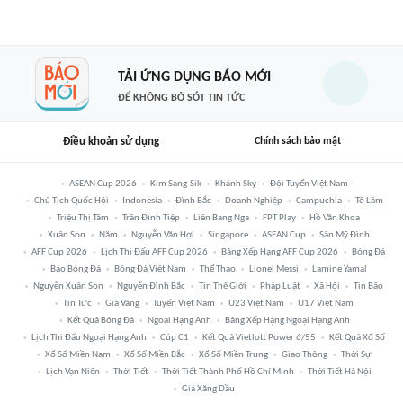
TẢI ỨNG DỤNG BÁO MỚI
ĐỂ KHÔNG BỎ SÓT TIN TỨC
Điều khoản sử dụng
Chính sách bảo mật
ASEAN Cup 2026
Kim Sang-Sik
Khánh Sky
Đội Tuyển Việt Nam
Chủ Tịch Quốc Hội
Indonesia
Đình Bắc
Doanh Nghiệp
Campuchia
Tô Lâm
Triệu Thị Tâm
Trần Đình Tiệp
Liên Bang Nga
FPT Play
Hồ Văn Khoa
Xuân Son
Năm
Nguyễn Văn Hợi
Singapore
ASEAN Cup
Sân Mỹ Đình
AFF Cup 2026
Lịch Thi Đấu AFF Cup 2026
Bảng Xếp Hạng AFF Cup 2026
Bóng Đá
Báo Bóng Đá
Bóng Đá Việt Nam
Thể Thao
Lionel Messi
Lamine Yamal
Nguyễn Xuân Son
Nguyễn Đình Bắc
Tin Thế Giới
Pháp Luật
Xã Hội
Tin Bão
Tin Tức
Giá Vàng
Tuyển Việt Nam
U23 Việt Nam
U17 Việt Nam
Kết Quả Bóng Đá
Ngoại Hạng Anh
Bảng Xếp Hạng Ngoại Hạng Anh
Lịch Thi Đấu Ngoại Hạng Anh
Cúp C1
Kết Quả Vietlott Power 6/55
Kết Quả Xổ Số
Xổ Số Miền Nam
Xổ Số Miền Bắc
Xổ Số Miền Trung
Giao Thông
Thời Sự
Lịch Vạn Niên
Thời Tiết
Thời Tiết Thành Phố Hồ Chí Minh
Thời Tiết Hà Nội
Giá Xăng Dầu