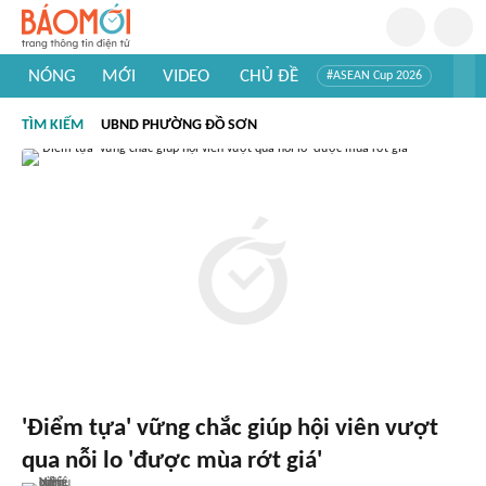
NÓNG
MỚI
VIDEO
CHỦ ĐỀ
#ASEAN Cup 2026
#Trí tuệ nhân tạo
#Mỹ - Iran
#Khám phá Việt Nam
TÌM KIẾM
UBND PHƯỜNG ĐỒ SƠN
#Khám phá thế giới
'Điểm tựa' vững chắc giúp hội viên vượt
qua nỗi lo 'được mùa rớt giá'