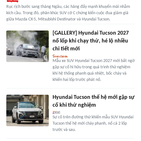
Rục rịch bước sang tháng Ngâu, các hãng đẩy mạnh khuyến mãi nhằm
kích cầu. Trong đó, phân khúc SUV cỡ C chứng kiến cuộc đua giảm giá
giữa Mazda CX-5, Mitsubishi Destinator và Hyundai Tucson.
[GALLERY] Hyundai Tucson 2027
nổ lốp khi chạy thử, hé lộ nhiều
chi tiết mới
Mẫu xe SUV Hyundai Tucson 2027 mới bất ngờ
gặp sự cố hi hữu trong quá trình thử nghiệm
khi hệ thống phanh quá nhiệt, bốc cháy và
khiến hai lốp trước phát nổ.
Hyundai Tucson thế hệ mới gặp sự
cố khi thử nghiệm
Sự cố trên đường thử khiến mẫu SUV Hyundai
Tucson thế hệ mới cháy phanh, nổ cả 2 lốp
trước và sau.