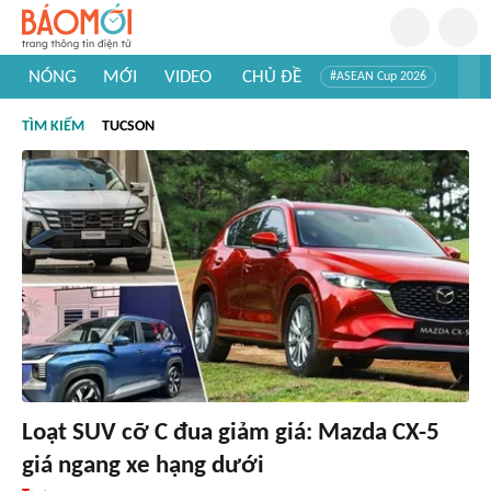
NÓNG
MỚI
VIDEO
CHỦ ĐỀ
#ASEAN Cup 2026
#Trí tuệ nhân tạo
#Mỹ - Iran
#Khám phá Việt Nam
TÌM KIẾM
TUCSON
#Khám phá thế giới
Loạt SUV cỡ C đua giảm giá: Mazda CX-5
giá ngang xe hạng dưới