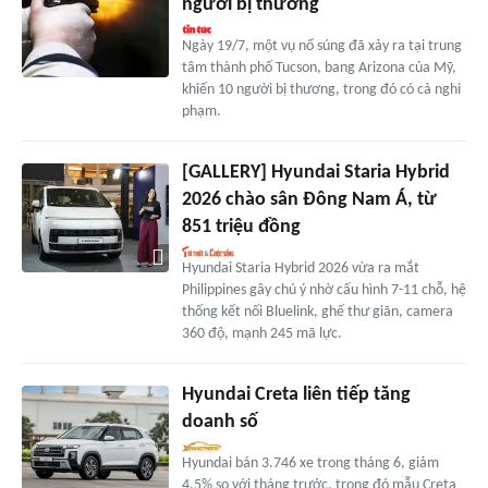
người bị thương
Ngày 19/7, một vụ nổ súng đã xảy ra tại trung
tâm thành phố Tucson, bang Arizona của Mỹ,
khiến 10 người bị thương, trong đó có cả nghi
phạm.
[GALLERY] Hyundai Staria Hybrid
2026 chào sân Đông Nam Á, từ
851 triệu đồng
Hyundai Staria Hybrid 2026 vừa ra mắt
Philippines gây chú ý nhờ cấu hình 7-11 chỗ, hệ
thống kết nối Bluelink, ghế thư giãn, camera
360 độ, mạnh 245 mã lực.
Hyundai Creta liên tiếp tăng
doanh số
Hyundai bán 3.746 xe trong tháng 6, giảm
4,5% so với tháng trước, trong đó mẫu Creta