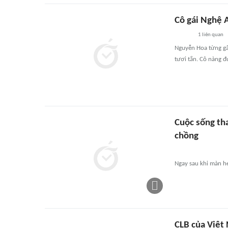
Cô gái Nghệ 
1
liên quan
Nguyễn Hoa từng gâ
tươi tắn. Cô nàng 
Cuộc sống th
chồng
Ngay sau khi màn hẹ
CLB của Việt 