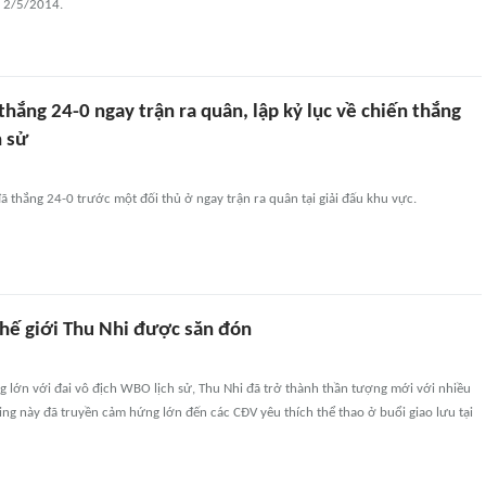
 2/5/2014.
hắng 24-0 ngay trận ra quân, lập kỷ lục về chiến thắng
h sử
đã thắng 24-0 trước một đối thủ ở ngay trận ra quân tại giải đấu khu vực.
thế giới Thu Nhi được săn đón
g lớn với đai vô địch WBO lịch sử, Thu Nhi đã trở thành thần tượng mới với nhiều
ing này đã truyền cảm hứng lớn đến các CĐV yêu thích thể thao ở buổi giao lưu tại