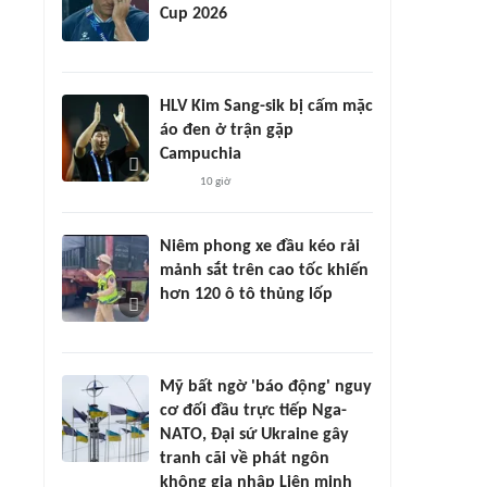
Cup 2026
HLV Kim Sang-sik bị cấm mặc
áo đen ở trận gặp
Campuchia
10 giờ
Niêm phong xe đầu kéo rải
mảnh sắt trên cao tốc khiến
hơn 120 ô tô thủng lốp
Mỹ bất ngờ 'báo động' nguy
cơ đối đầu trực tiếp Nga-
NATO, Đại sứ Ukraine gây
tranh cãi về phát ngôn
không gia nhập Liên minh