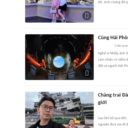
dở. Anh chàng đã qu
Cùng Hải Phò
1
liên qua
Nghệ sĩ Nhiếp ảnh 
cảm nhận rõ niềm đa
đất và người Hải P
Chàng trai Đ
giới
Sau khi bố qua đời,
nguyện đưa mẹ đi du