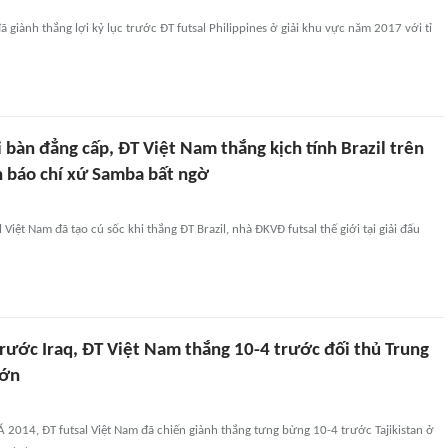
ã giành thắng lợi kỷ lục trước ĐT futsal Philippines ở giải khu vực năm 2017 với tỉ
i bàn đẳng cấp, ĐT Việt Nam thắng kịch tính Brazil trên
n báo chí xứ Samba bất ngờ
Việt Nam đã tạo cú sốc khi thắng ĐT Brazil, nhà ĐKVĐ futsal thế giới tại giải đấu
trước Iraq, ĐT Việt Nam thắng 10-4 trước đối thủ Trung
lớn
 Á 2014, ĐT futsal Việt Nam đã chiến giành thắng tưng bừng 10-4 trước Tajikistan ở