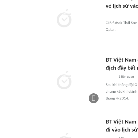
vé lịch sử và
CLB futsak Thái Sơn
Qatar.
ĐT Việt Nam 
địch đầy bất
1
liên quan
Sau khi thắng đội O
chung kết khi giành
tháng 4/2014.
ĐT Việt Nam 
đi vào lịch s