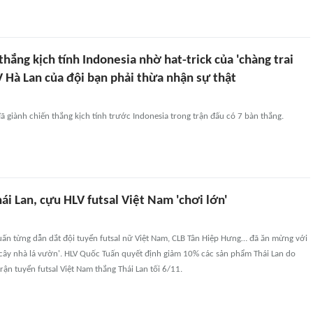
hắng kịch tính Indonesia nhờ hat-trick của 'chàng trai
V Hà Lan của đội bạn phải thừa nhận sự thật
đã giành chiến thắng kịch tính trước Indonesia trong trận đấu có 7 bàn thắng.
hái Lan, cựu HLV futsal Việt Nam 'chơi lớn'
ấn từng dẫn dắt đội tuyển futsal nữ Việt Nam, CLB Tân Hiệp Hưng… đã ăn mừng với
'cây nhà lá vườn'. HLV Quốc Tuấn quyết định giảm 10% các sản phẩm Thái Lan do
rận tuyển futsal Việt Nam thắng Thái Lan tối 6/11.