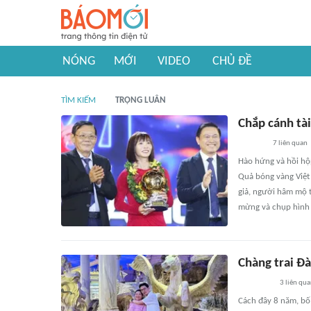
NÓNG
MỚI
VIDEO
CHỦ ĐỀ
TÌM KIẾM
TRỌNG LUÂN
Chắp cánh tà
7
liên quan
Hào hứng và hồi hộp
Quả bóng vàng Việt
giả, người hâm mộ 
mừng và chụp hình 
Chàng trai Đà
3
liên qu
Cách đây 8 năm, bố 