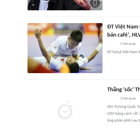
ĐT Việt Nam t
bán café', HL
2
liên quan
ĐT futsal Việt Nam 
Thắng 'sốc' T
3
liên quan
HLV Trương Quốc Tu
CĐV bằng cách rất 
ông phân phối sau t