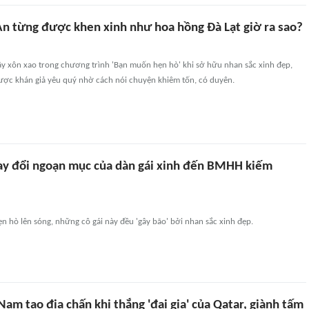
An từng được khen xinh như hoa hồng Đà Lạt giờ ra sao?
y xôn xao trong chương trình 'Bạn muốn hẹn hò' khi sở hữu nhan sắc xinh đẹp,
được khán giả yêu quý nhờ cách nói chuyện khiêm tốn, có duyên.
ay đổi ngoạn mục của dàn gái xinh đến BMHH kiếm
n hò lên sóng, những cô gái này đều 'gây bão' bởi nhan sắc xinh đẹp.
Nam tạo địa chấn khi thắng 'đại gia' của Qatar, giành tấm