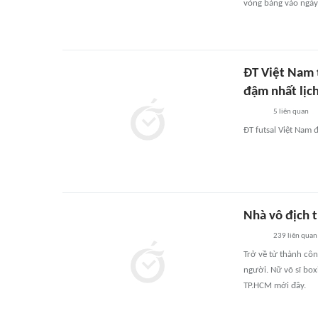
vòng bảng vào ngày
ĐT Việt Nam t
đậm nhất lịc
5
liên quan
ĐT futsal Việt Nam 
Nhà vô địch 
239
liên quan
Trở về từ thành côn
người. Nữ võ sĩ box
TP.HCM mới đây.