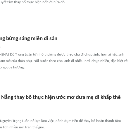
yết tâm thay bố thực hiện nốt lời hứa đó.
ng bừng sáng miền di sản
n
(NSNA) Ðỗ Trọng Luân từ nhỏ thường được theo cha đi chụp ảnh, hơn ai hết, anh
m mê của thân phụ. Nối bước theo cha, anh đi nhiều nơi, chụp nhiều, đặc biệt về
hòng quê hương.
à Nẵng thay bố thực hiện ước mơ đưa mẹ đi khắp thế
 Nguyễn Trọng Luân nỗ lực làm việc, dành dụm tiền để thay bố hoàn thành tâm
 lịch nhiều nơi trên thế giới.