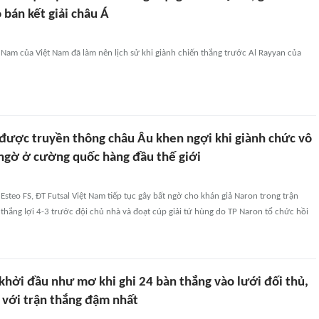
o bán kết giải châu Á
 Nam của Việt Nam đã làm nên lịch sử khi giành chiến thắng trước Al Rayyan của
được truyền thông châu Âu khen ngợi khi giành chức vô
 ngờ ở cường quốc hàng đầu thế giới
 Esteo FS, ĐT Futsal Việt Nam tiếp tục gây bất ngờ cho khán giả Naron trong trận
 thắng lợi 4-3 trước đội chủ nhà và đoạt cúp giải tứ hùng do TP Naron tổ chức hồi
khởi đầu như mơ khi ghi 24 bàn thắng vào lưới đối thủ,
ử với trận thắng đậm nhất