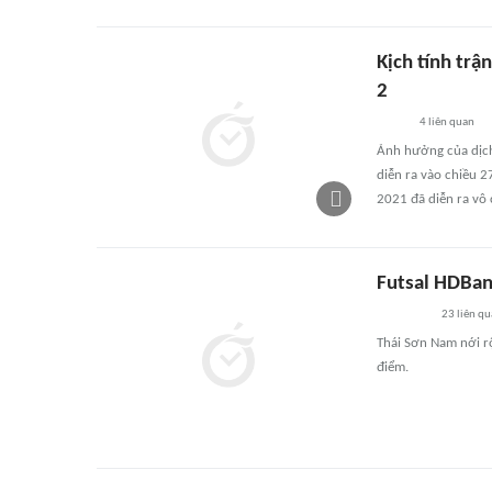
Kịch tính trậ
2
4
liên quan
Ảnh hưởng của dịch 
diễn ra vào chiều 2
2021 đã diễn ra vô 
Futsal HDBan
23
liên qu
Thái Sơn Nam nới rộ
điểm.