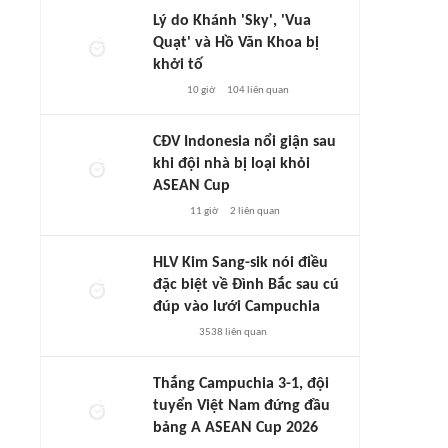
Lý do Khánh 'Sky', 'Vua
Quạt' và Hồ Văn Khoa bị
khởi tố
10 giờ
104
liên quan
CĐV Indonesia nổi giận sau
khi đội nhà bị loại khỏi
ASEAN Cup
11 giờ
2
liên quan
HLV Kim Sang-sik nói điều
đặc biệt về Đình Bắc sau cú
đúp vào lưới Campuchia
3538
liên quan
Thắng Campuchia 3-1, đội
tuyển Việt Nam đứng đầu
bảng A ASEAN Cup 2026