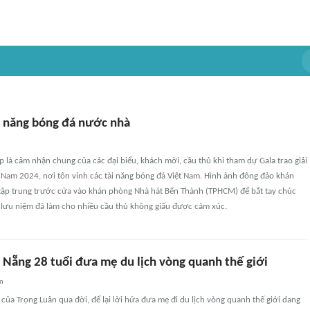
i năng bóng đá nước nhà
 là cảm nhận chung của các đại biểu, khách mời, cầu thủ khi tham dự Gala trao giải
 Nam 2024, nơi tôn vinh các tài năng bóng đá Việt Nam. Hình ảnh đông đảo khán
tập trung trước cửa vào khán phòng Nhà hát Bến Thành (TPHCM) để bắt tay chúc
lưu niệm đã làm cho nhiều cầu thủ không giấu được cảm xúc.
 Nẵng 28 tuổi đưa mẹ du lịch vòng quanh thế giới
an
của Trọng Luân qua đời, để lại lời hứa đưa mẹ đi du lịch vòng quanh thế giới dang