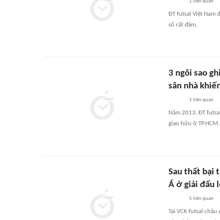
1
liên quan
ĐT futsal Việt Nam đ
số rất đậm.
3 ngôi sao gh
sân nhà khiế
1
liên quan
Năm 2013, ĐT futsal 
giao hữu ở TP.HCM.
Sau thất bại 
Á ở giải đấu 
5
liên quan
Tại VCK futsal châu