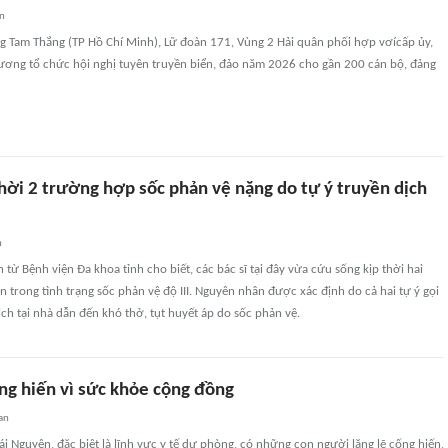
an
ng Tam Thắng (TP Hồ Chí Minh), Lữ đoàn 171, Vùng 2 Hải quân phối hợp vơícấp ủy,
ương tổ chức hội nghị tuyên truyền biển, đảo năm 2026 cho gần 200 cán bộ, đảng
hời 2 trường hợp sốc phản vệ nặng do tự ý truyền dịch
n
 từ Bệnh viện Đa khoa tỉnh cho biết, các bác sĩ tại đây vừa cứu sống kịp thời hai
 trong tình trạng sốc phản vệ độ III. Nguyên nhân được xác định do cả hai tự ý gọi
ch tại nhà dẫn đến khó thở, tụt huyết áp do sốc phản vệ.
ng hiến vì sức khỏe cộng đồng
an
ái Nguyên, đặc biệt là lĩnh vực y tế dự phòng, có những con người lặng lẽ cống hiến,