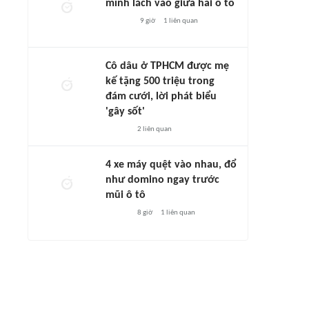
mình lách vào giữa hai ô tô
9 giờ
1
liên quan
Cô dâu ở TPHCM được mẹ
kế tặng 500 triệu trong
đám cưới, lời phát biểu
'gây sốt'
2
liên quan
4 xe máy quệt vào nhau, đổ
như domino ngay trước
mũi ô tô
8 giờ
1
liên quan