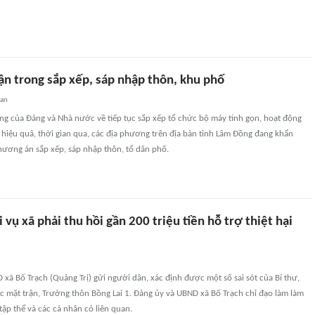
ận trong sắp xếp, sáp nhập thôn, khu phố
uan
ng của Đảng và Nhà nước về tiếp tục sắp xếp tổ chức bộ máy tinh gọn, hoạt động
, hiệu quả, thời gian qua, các địa phương trên địa bàn tỉnh Lâm Đồng đang khẩn
hương án sắp xếp, sáp nhập thôn, tổ dân phố.
 vụ xã phải thu hồi gần 200 triệu tiền hỗ trợ thiệt hại
xã Bố Trạch (Quảng Trị) gửi người dân, xác định được một số sai sót của Bí thư,
c mặt trận, Trưởng thôn Bồng Lai 1. Đảng ủy và UBND xã Bố Trạch chỉ đạo làm làm
tập thể và các cá nhân có liên quan.