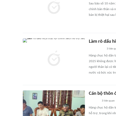
Sau bão số 10 năm 2
chính bản thân và n
bàn bị thiệt hại sau
Làm rõ dấu hi
3
liên q
Hàng chục hộ dân tạ
2025 không được hướ
người thân lại có t
nước và bức xúc tr
Cán bộ thôn ở
3
liên quan
Hàng chục hộ dân t
hỗ trợ, trong khi n