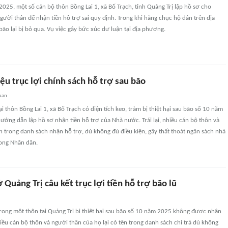
025, một số cán bộ thôn Bồng Lai 1, xã Bố Trạch, tỉnh Quảng Trị lập hồ sơ cho
gười thân để nhận tiền hỗ trợ sai quy định. Trong khi hàng chục hộ dân trên địa
 bão lại bị bỏ qua. Vụ việc gây bức xúc dư luận tại địa phương.
ệu trục lợi chính sách hỗ trợ sau bão
uan
i thôn Bồng Lai 1, xã Bố Trạch có diện tích keo, tràm bị thiệt hại sau bão số 10 năm
ng dẫn lập hồ sơ nhận tiền hỗ trợ của Nhà nước. Trái lại, nhiều cán bộ thôn và
ên trong danh sách nhận hỗ trợ, dù không đủ điều kiện, gây thất thoát ngân sách nhà
ong Nhân dân.
 Quảng Trị câu kết trục lợi tiền hỗ trợ bão lũ
rong một thôn tại Quảng Trị bị thiệt hại sau bão số 10 năm 2025 không được nhận
hiều cán bộ thôn và người thân của họ lại có tên trong danh sách chi trả dù không