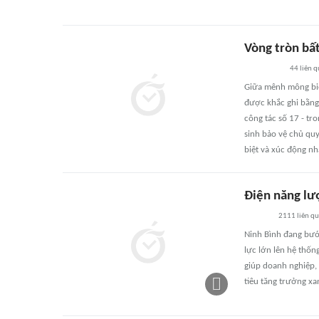
Vòng tròn bất
44
liên 
Giữa mênh mông biể
được khắc ghi bằng 
công tác số 17 - tr
sinh bảo vệ chủ qu
biệt và xúc động nh
Điện năng lư
2111
liên q
Ninh Bình đang bướ
lực lớn lên hệ thốn
giúp doanh nghiệp, 
tiêu tăng trưởng xa