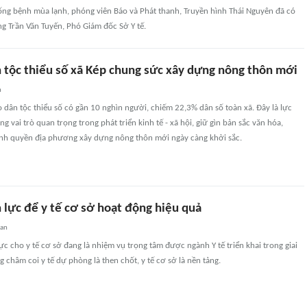
ống bệnh mùa lạnh, phóng viên Báo và Phát thanh, Truyền hình Thái Nguyên đã có
ng Trần Văn Tuyến, Phó Giám đốc Sở Y tế.
 tộc thiểu số xã Kép chung sức xây dựng nông thôn mới
n
o dân tộc thiểu số có gần 10 nghìn người, chiếm 22,3% dân số toàn xã. Đây là lực
 vai trò quan trọng trong phát triển kinh tế - xã hội, giữ gìn bản sắc văn hóa,
nh quyền địa phương xây dựng nông thôn mới ngày càng khởi sắc.
 lực để y tế cơ sở hoạt động hiệu quả
uan
ực cho y tế cơ sở đang là nhiệm vụ trọng tâm được ngành Y tế triển khai trong giai
 châm coi y tế dự phòng là then chốt, y tế cơ sở là nền tảng.