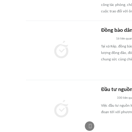
công tác phòng, ch
cuộc trao đổi với ô
Đồng bào dân
16
liên qua
Tại xã Kép, đồng bà
lượng đông đảo, đóng
chung sức cùng chí
Đầu tư nguồn
330
liên q
Việc đầu tư nguồn l
đoạn tới với phương