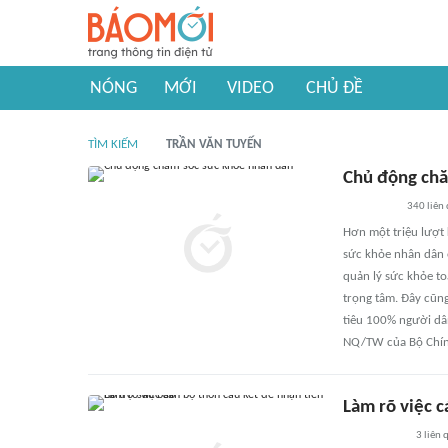
NÓNG
MỚI
VIDEO
CHỦ ĐỀ
TÌM KIẾM
TRẦN VĂN TUYẾN
Chủ động chă
340
liên
Hơn một triệu lượt
sức khỏe nhân dân 
quản lý sức khỏe to
trọng tâm. Đây cũn
tiêu 100% người dâ
NQ/TW của Bộ Chính
Làm rõ việc c
3
liên 