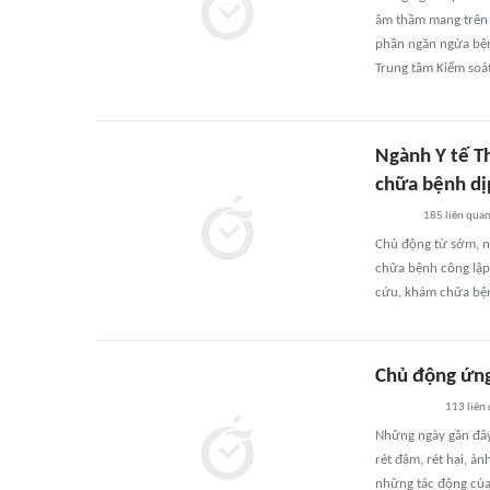
âm thầm mang trên 
phần ngăn ngừa bệnh
Trung tâm Kiểm soá
Ngành Y tế T
chữa bệnh dị
185
liên qua
Chủ động từ sớm, ng
chữa bệnh công lập 
cứu, khám chữa bệnh
Chủ động ứng
113
liên
Những ngày gần đây,
rét đậm, rét hại, ả
những tác động của 