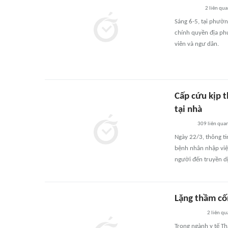
2
liên qu
Sáng 6-5, tại phườ
chính quyền địa ph
viên và ngư dân.
Cấp cứu kịp t
tại nhà
309
liên qua
Ngày 22/3, thông tin
bệnh nhân nhập viện
người đến truyền dị
Lặng thầm cố
2
liên qu
Trong ngành y tế Th