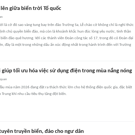
lên giữa biển trời Tổ quốc
an
ới lá cờ đỏ sao vàng tung bay trên đảo Trường Sa, Lễ chào cờ không chỉ là nghi thức
định chủ quyền biển đảo, mà còn là khoảnh khắc hun đúc lòng yêu nước, tinh thần
 biển đảo quê hương. Với các thành viên Đoàn công tác số 17, trong đó có Đoàn đại
ên, đây là một trong những dấu ấn xúc động nhất trong hành trình đến với Trường
i giúp tối ưu hóa việc sử dụng điện trong mùa nắng nóng
 quan
đầu mùa năm 2026 đang đặt ra thách thức lớn cho hệ thống điện quốc gia, đặc biệt
n Trung khi nhu cầu tiêu thụ tăng đột biến.
tuyên truyền biển, đảo cho ngư dân