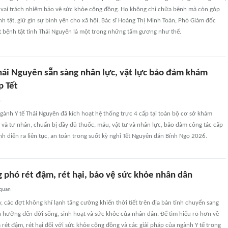
vai trách nhiệm bảo vệ sức khỏe cộng đồng. Họ không chỉ chữa bệnh mà còn góp
 tật, giữ gìn sự bình yên cho xã hội. Bác sĩ Hoàng Thị Minh Toàn, Phó Giám đốc
t bệnh tật tỉnh Thái Nguyên là một trong những tấm gương như thế.
hái Nguyên sẵn sàng nhân lực, vật lực bảo đảm khám
p Tết
n
ành Y tế Thái Nguyên đã kích hoạt hệ thống trực 4 cấp tại toàn bộ cơ sở khám
và tư nhân, chuẩn bị đầy đủ thuốc, máu, vật tư và nhân lực, bảo đảm công tác cấp
 diễn ra liên tục, an toàn trong suốt kỳ nghỉ Tết Nguyên đán Bính Ngọ 2026.
 phó rét đậm, rét hại, bảo vệ sức khỏe nhân dân
 quan
 các đợt không khí lạnh tăng cường khiến thời tiết trên địa bàn tỉnh chuyển sang
nh hưởng đến đời sống, sinh hoạt và sức khỏe của nhân dân. Để tìm hiểu rõ hơn về
rét đậm, rét hại đối với sức khỏe cộng đồng và các giải pháp của ngành Y tế trong