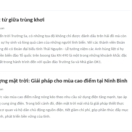
 tử giữa trùng khơi
quan
n trời Trường Sa, có những tọa độ không chỉ được đánh dấu trên hải đồ mà còn
sự hy sinh và lòng quả cảm của những người lính biển. Với các thành viên Đoàn
ong đó có Đoàn đại biểu tỉnh Thái Nguyên - Lễ tưởng niệm các Anh hùng liệt sĩ hy
yền biển đảo Tổ quốc trên boong tàu KN 490 là một trong những khoảnh khắc đặc
ất trong hành trình đến với quần đảo Trường Sa và Nhà giàn DK1.
ợng mặt trời: Giải pháp cho mùa cao điểm tại Ninh Bình
uan
c vào mùa cao điểm nắng nóng kéo theo nhu cầu sử dụng điện tăng mạnh, tạo áp
g cung ứng điện. Trong bối cảnh đó, điện mặt trời mái nhà là giải pháp thiết thực
cơ quan và hộ dân chủ động nguồn điện, tiết giảm chi phí, góp phần thúc đẩy mục
nh, phát triển bền vững của tỉnh.