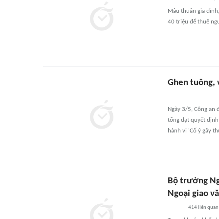
Mâu thuẫn gia đình,
40 triệu để thuê n
Ghen tuông, 
Ngày 3/5, Công an 
tống đạt quyết định 
hành vi 'Cố ý gây th
Bộ trưởng Ngo
Ngoại giao vă
414
liên quan