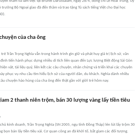
yến thăm và làm việc tại Brunei Darussalam, ngày 28/4, đồng chí Lê Hoài Trung, Ủy
Bộ trưởng Bộ Ngoại giao đã đến thăm và trao tặng Tủ sách tiếng Việt cho Đại học
BD).
 chuyện của cha ông
rẻ Trần Trọng Nghĩa vẫn trong hành trình gìn giữ và phát huy giá trị lịch sử, văn
 đình tiến hành phục dựng nhiều di tích liên quan đến Lực lượng Biệt động Sài Gòn
hiện vật, tài liệu quý, liên kết các câu chuyện, nhân chứng và triển khai các chuyên
bày phục vụ nhu cầu tìm hiểu lịch sử của người dân, du khách. Nghĩa dành nhiều
âu chuyện hào hùng của cha ông đến thật gần với giới trẻ hôm nay.
giam 2 thanh niên trộm, bán 30 lượng vàng lấy tiền tiêu
n
chủ kinh doanh, Trần Trọng Nghĩa (SN 2005, ngụ tỉnh Đồng Tháp) lén lút lấy trộm 30
 bọn bán lấy tiền tiêu xài. Cơ quan công an đã khởi tố, bắt giam các đối tượng.