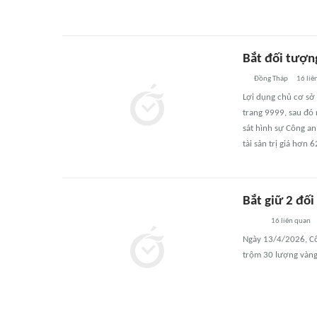
Bắt đối tượn
Đồng Tháp
16
liê
Lợi dụng chủ cơ sở
trang 9999, sau đó 
sát hình sự Công an
tài sản trị giá hơn 
Bắt giữ 2 đố
16
liên quan
Ngày 13/4/2026, Cô
trộm 30 lượng vàng