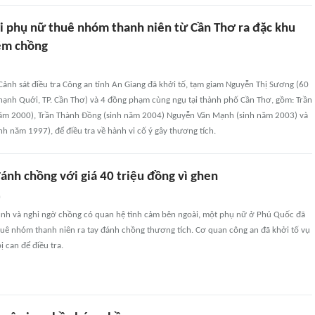
i phụ nữ thuê nhóm thanh niên từ Cần Thơ ra đặc khu
ém chồng
ảnh sát điều tra Công an tỉnh An Giang đã khởi tố, tạm giam Nguyễn Thị Sương (60
hạnh Quới, TP. Cần Thơ) và 4 đồng phạm cùng ngụ tại thành phố Cần Thơ, gồm: Trần
năm 2000), Trần Thành Đồng (sinh năm 2004) Nguyễn Văn Mạnh (sinh năm 2003) và
h năm 1997), để điều tra về hành vi cố ý gây thương tích.
ánh chồng với giá 40 triệu đồng vì ghen
n
ình và nghi ngờ chồng có quan hệ tình cảm bên ngoài, một phụ nữ ở Phú Quốc đã
huê nhóm thanh niên ra tay đánh chồng thương tích. Cơ quan công an đã khởi tố vụ
ị can để điều tra.