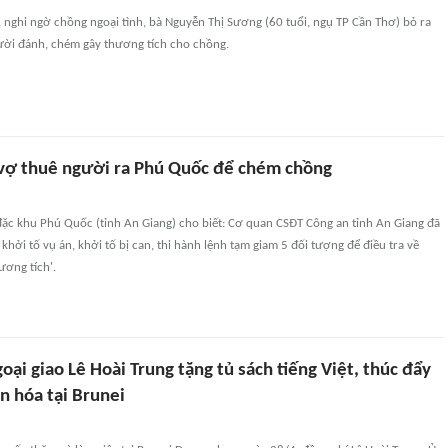
 nghi ngờ chồng ngoại tình, bà Nguyễn Thị Sương (60 tuổi, ngụ TP Cần Thơ) bỏ ra
gười đánh, chém gây thương tích cho chồng.
vợ thuê người ra Phú Quốc để chém chồng
đặc khu Phú Quốc (tỉnh An Giang) cho biết: Cơ quan CSĐT Công an tỉnh An Giang đã
khởi tố vụ án, khởi tố bị can, thi hành lệnh tạm giam 5 đối tượng để điều tra về
ương tích'.
ại giao Lê Hoài Trung tặng tủ sách tiếng Việt, thúc đẩy
n hóa tại Brunei