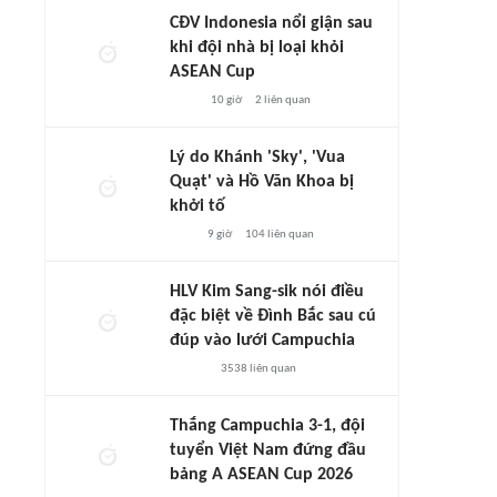
CĐV Indonesia nổi giận sau
khi đội nhà bị loại khỏi
ASEAN Cup
10 giờ
2
liên quan
Lý do Khánh 'Sky', 'Vua
Quạt' và Hồ Văn Khoa bị
khởi tố
9 giờ
104
liên quan
HLV Kim Sang-sik nói điều
đặc biệt về Đình Bắc sau cú
đúp vào lưới Campuchia
3538
liên quan
Thắng Campuchia 3-1, đội
tuyển Việt Nam đứng đầu
bảng A ASEAN Cup 2026