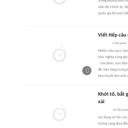
Trong khuôn khổ chu
viên Bộ Chính trị, 
Quốc gia Brunei (U
Viết tiếp câu
1
liên quan
Nhiều năm qua, bạn t
hóa. Nghĩa cùng gia
– Gia Định, sưu tầm 
đề, bảo tàng trưng 
tâm huyết làm mới c
Khởi tố, bắt 
xài
16
liên qua
Lợi dụng sơ hở của 
lượng vàng đưa đồng