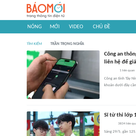
NÓNG
MỚI
VIDEO
CHỦ ĐỀ
TÌM KIẾM
TRẦN TRỌNG NGHĨA
Công an thông
liên hệ để gi
1
liên quan
Công an tỉnh Tây Ni
khoản dưới đây cần 
Sĩ tử thi lớp
3834
liên qu
Sáng 29/5, gần 125.