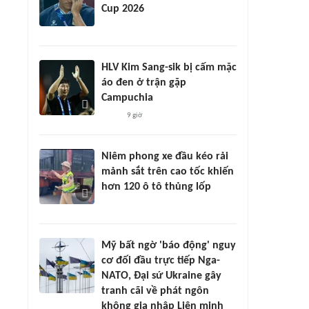
Cup 2026
HLV Kim Sang-sik bị cấm mặc
áo đen ở trận gặp
Campuchia
9 giờ
Niêm phong xe đầu kéo rải
mảnh sắt trên cao tốc khiến
hơn 120 ô tô thủng lốp
Mỹ bất ngờ 'báo động' nguy
cơ đối đầu trực tiếp Nga-
NATO, Đại sứ Ukraine gây
tranh cãi về phát ngôn
không gia nhập Liên minh