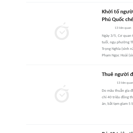
Khởi tố ngườ
Phú Quốc ch
13
liên quan
Ngày 3/5, Cơ quan C
tuổi, ngụ phường T
Trọng Nghĩa (sinh 
Phạm Ngọc Hoài (sin
Thuê người đ
13
liên qua
Do mâu thuẫn gia đ
chi 40 triệu đồng t
án, bắt tạm giam 5 b