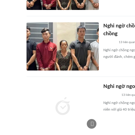
Nghi ngờ chồ
chồng
13
liên qua
Nghi ngờ chồng ngoạ
người đánh, chém g
Nghi ngờ ngo
13
liên q
Nghi ngờ chồng ngo
niên với giá 40 tr