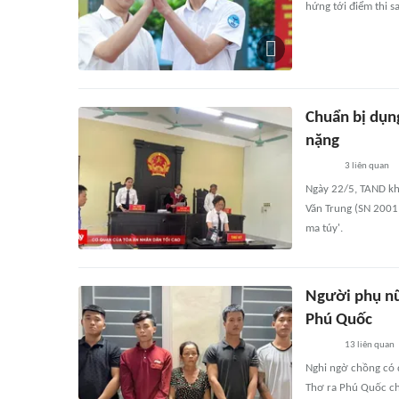
hứng tới điểm thi s
Chuẩn bị dụn
nặng
3
liên quan
Ngày 22/5, TAND kh
Văn Trung (SN 2001,
ma túy'.
Người phụ nữ
Phú Quốc
13
liên quan
Nghi ngờ chồng có 
Thơ ra Phú Quốc ch