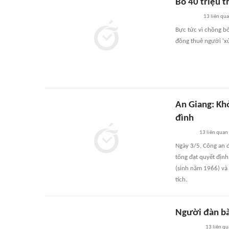
Bỏ 40 triệu 
13
liên qu
Bực tức vì chồng bỏ
đồng thuê người 'xử
An Giang: Kh
đình
13
liên quan
Ngày 3/5, Công an đ
tống đạt quyết định
(sinh năm 1966) và 
tích.
Người đàn bà
13
liên qu