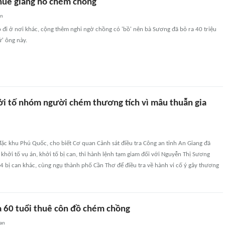
thuê giang hồ chém chồng
an
 đi ở nơi khác, cộng thêm nghi ngờ chồng có 'bồ' nên bà Sương đã bỏ ra 40 triệu
' ông này.
ởi tố nhóm người chém thương tích vì mâu thuẫn gia
ặc khu Phú Quốc, cho biết Cơ quan Cảnh sát điều tra Công an tỉnh An Giang đã
 khởi tố vụ án, khởi tố bị can, thi hành lệnh tạm giam đối với Nguyễn Thị Sương
4 bị can khác, cùng ngụ thành phố Cần Thơ để điều tra về hành vi cố ý gây thương
 60 tuổi thuê côn đồ chém chồng
an