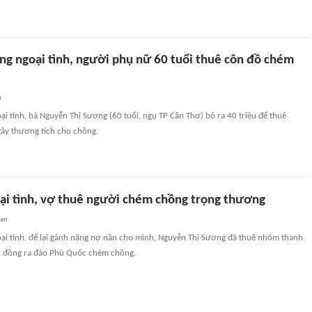
ng ngoại tình, người phụ nữ 60 tuổi thuê côn đồ chém
n
i tình, bà Nguyễn Thị Sương (60 tuổi, ngụ TP Cần Thơ) bỏ ra 40 triệu để thuê
ây thương tích cho chồng.
ại tình, vợ thuê người chém chồng trọng thương
uan
ại tình, để lại gánh nặng nợ nần cho mình, Nguyễn Thị Sương đã thuê nhóm thanh
iệu đồng ra đảo Phú Quốc chém chồng.