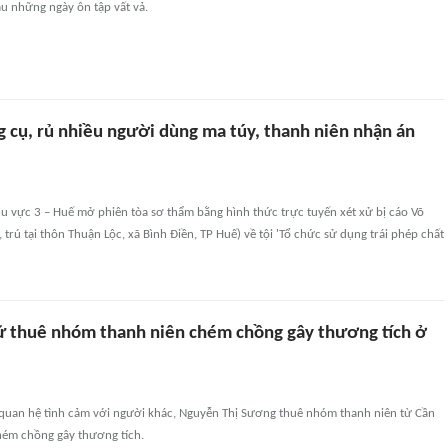
au những ngày ôn tập vất vả.
g cụ, rủ nhiều người dùng ma túy, thanh niên nhận án
u vực 3 – Huế mở phiên tòa sơ thẩm bằng hình thức trực tuyến xét xử bị cáo Võ
 trú tại thôn Thuận Lộc, xã Bình Điền, TP Huế) về tội 'Tổ chức sử dụng trái phép chất
 thuê nhóm thanh niên chém chồng gây thương tích ở
quan hệ tình cảm với người khác, Nguyễn Thị Sương thuê nhóm thanh niên từ Cần
ém chồng gây thương tích.