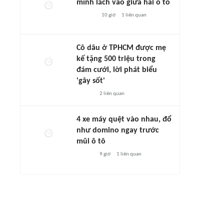
mình lách vào giữa hai ô tô
10 giờ
1
liên quan
Cô dâu ở TPHCM được mẹ
kế tặng 500 triệu trong
đám cưới, lời phát biểu
'gây sốt'
2
liên quan
4 xe máy quệt vào nhau, đổ
như domino ngay trước
mũi ô tô
9 giờ
1
liên quan