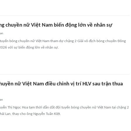
ng chuyền nữ Việt Nam biến động lớn về nhân sự
uan
i tuyển bóng chuyền nữ Việt Nam tham dự chặng 2 Giải vô địch bóng chuyền Đông
2026 với sự biến động lớn về nhân sự.
uyền nữ Việt Nam điều chỉnh vị trí HLV sau trận thua
an
uyễn Thị Ngọc Hoa tạm thời dẫn dắt đội tuyển bóng chuyền nữ Việt Nam tại chặng 2
ái Lan, thay cho ông Nguyễn Tuấn Kiệt.