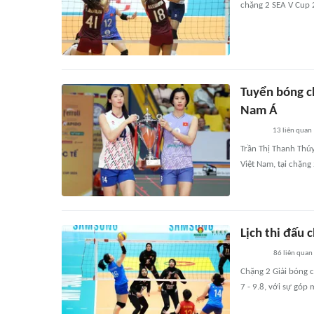
chặng 2 SEA V Cup 2
Tuyển bóng c
Nam Á
13
liên quan
Trần Thị Thanh Thú
Việt Nam, tại chặng
Lịch thi đấu
86
liên quan
Chặng 2 Giải bóng c
7 - 9.8, với sự góp 