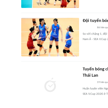
Đội tuyển bó
86
liên q
So với chặng 1, độ
Nam Á - SEA V.Cup 
Tuyển bóng ch
Thái Lan
19
liên qu
Huấn luyện viên Ng
SEA V.Cup 2026 ở Th