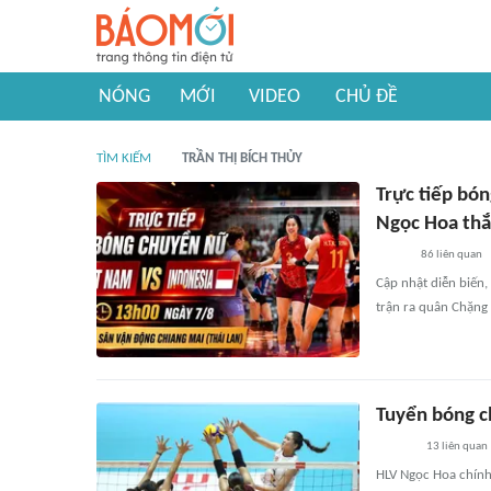
NÓNG
MỚI
VIDEO
CHỦ ĐỀ
TÌM KIẾM
TRẦN THỊ BÍCH THỦY
Trực tiếp bó
Ngọc Hoa thắ
86
liên quan
Cập nhật diễn biến,
trận ra quân Chặng 
Tuyển bóng c
13
liên quan
HLV Ngọc Hoa chính