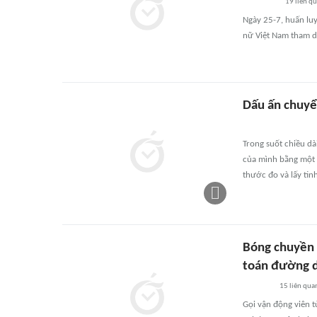
19
liên q
Ngày 25-7, huấn lu
nữ Việt Nam tham d
Dấu ấn chuyể
Trong suốt chiều dà
của mình bằng một h
thước đo và lấy tin
Bóng chuyền n
toán đường d
15
liên qua
Gọi vận động viên t