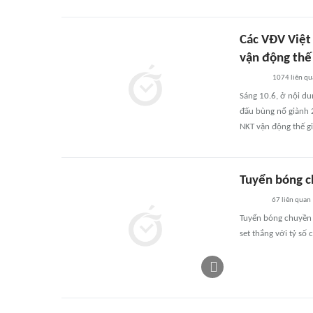
Các VĐV Việt
vận động thế
1074
liên qu
Sáng 10.6, ở nội du
đấu bùng nổ giành 2
NKT vận động thế gi
Tuyển bóng c
67
liên quan
Tuyển bóng chuyền 
set thắng với tỷ số 