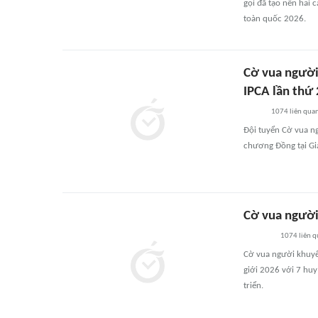
gọi đã tạo nên hai 
toàn quốc 2026.
Cờ vua người 
IPCA lần thứ
1074
liên qua
Đội tuyển Cờ vua n
chương Đồng tại Giả
Cờ vua người
1074
liên 
Cờ vua người khuyết
giới 2026 với 7 hu
triển.