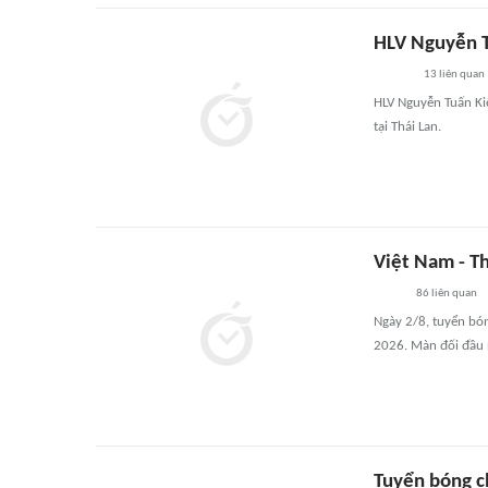
HLV Nguyễn T
13
liên quan
HLV Nguyễn Tuấn Ki
tại Thái Lan.
Việt Nam - T
86
liên quan
Ngày 2/8, tuyển bó
2026. Màn đối đầu n
Tuyển bóng c