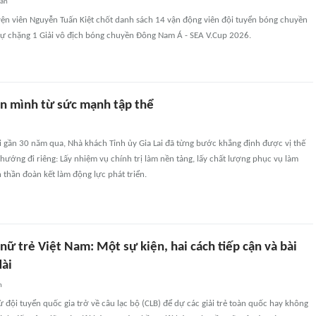
uan
yện viên Nguyễn Tuấn Kiệt chốt danh sách 14 vận động viên đội tuyển bóng chuyền
ự chặng 1 Giải vô địch bóng chuyền Đông Nam Á - SEA V.Cup 2026.
n mình từ sức mạnh tập thể
i gần 30 năm qua, Nhà khách Tỉnh ủy Gia Lai đã từng bước khẳng định được vị thế
ướng đi riêng: Lấy nhiệm vụ chính trị làm nền tảng, lấy chất lượng phục vụ làm
h thần đoàn kết làm động lực phát triển.
ữ trẻ Việt Nam: Một sự kiện, hai cách tiếp cận và bài
ài
n
ừ đội tuyển quốc gia trở về câu lạc bộ (CLB) để dự các giải trẻ toàn quốc hay không