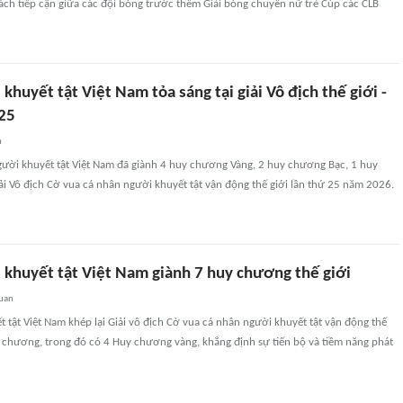
cách tiếp cận giữa các đội bóng trước thềm Giải bóng chuyền nữ trẻ Cúp các CLB
khuyết tật Việt Nam tỏa sáng tại giải Vô địch thế giới -
 25
n
gười khuyết tật Việt Nam đã giành 4 huy chương Vàng, 2 huy chương Bạc, 1 huy
i Vô địch Cờ vua cá nhân người khuyết tật vận động thế giới lần thứ 25 năm 2026.
 khuyết tật Việt Nam giành 7 huy chương thế giới
quan
 tật Việt Nam khép lại Giải vô địch Cờ vua cá nhân người khuyết tật vận động thế
y chương, trong đó có 4 Huy chương vàng, khẳng định sự tiến bộ và tiềm năng phát