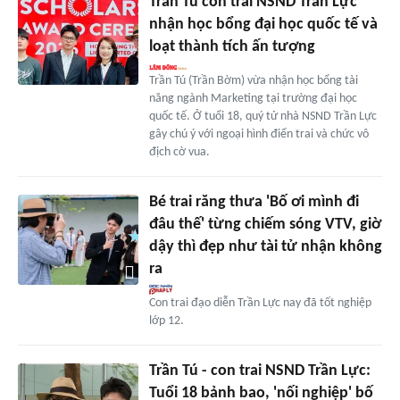
Trần Tú con trai NSND Trần Lực
nhận học bổng đại học quốc tế và
loạt thành tích ấn tượng
Trần Tú (Trần Bờm) vừa nhận học bổng tài
năng ngành Marketing tại trường đại học
quốc tế. Ở tuổi 18, quý tử nhà NSND Trần Lực
gây chú ý với ngoại hình điển trai và chức vô
địch cờ vua.
Bé trai răng thưa 'Bố ơi mình đi
đâu thế' từng chiếm sóng VTV, giờ
dậy thì đẹp như tài tử nhận không
ra
Con trai đạo diễn Trần Lực nay đã tốt nghiệp
lớp 12.
Trần Tú - con trai NSND Trần Lực:
Tuổi 18 bảnh bao, 'nối nghiệp' bố