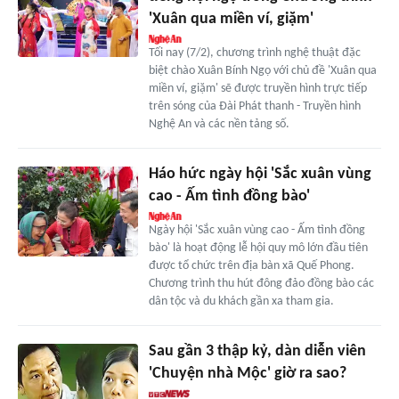
'Xuân qua miền ví, giặm'
Tối nay (7/2), chương trình nghệ thuật đặc
biệt chào Xuân Bính Ngọ với chủ đề 'Xuân qua
miền ví, giặm' sẽ được truyền hình trực tiếp
trên sóng của Đài Phát thanh - Truyền hình
Nghệ An và các nền tảng số.
Háo hức ngày hội 'Sắc xuân vùng
cao - Ấm tình đồng bào'
Ngày hội 'Sắc xuân vùng cao - Ấm tình đồng
bào' là hoạt động lễ hội quy mô lớn đầu tiên
được tổ chức trên địa bàn xã Quế Phong.
Chương trình thu hút đông đảo đồng bào các
dân tộc và du khách gần xa tham gia.
Sau gần 3 thập kỷ, dàn diễn viên
'Chuyện nhà Mộc' giờ ra sao?