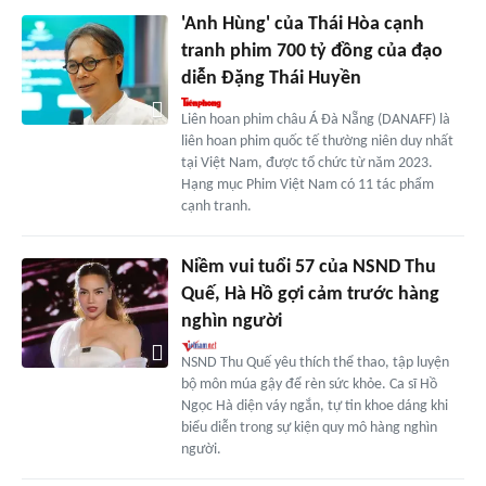
'Anh Hùng' của Thái Hòa cạnh
tranh phim 700 tỷ đồng của đạo
diễn Đặng Thái Huyền
Liên hoan phim châu Á Đà Nẵng (DANAFF) là
liên hoan phim quốc tế thường niên duy nhất
tại Việt Nam, được tổ chức từ năm 2023.
Hạng mục Phim Việt Nam có 11 tác phẩm
cạnh tranh.
Niềm vui tuổi 57 của NSND Thu
Quế, Hà Hồ gợi cảm trước hàng
nghìn người
NSND Thu Quế yêu thích thể thao, tập luyện
bộ môn múa gậy để rèn sức khỏe. Ca sĩ Hồ
Ngọc Hà diện váy ngắn, tự tin khoe dáng khi
biểu diễn trong sự kiện quy mô hàng nghìn
người.