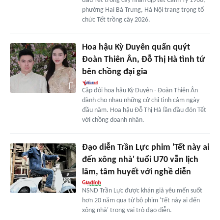
đầu Tết trồng cây nhân dịp tết Canh Tý 1960,
phường Hai Bà Trưng, Hà Nội trang trọng tổ
chức Tết trồng cây 2026.
Hoa hậu Kỳ Duyên quấn quýt
Đoàn Thiên Ân, Đỗ Thị Hà tình tứ
bên chồng đại gia
Cặp đôi hoa hậu Kỳ Duyên - Đoàn Thiên Ân
dành cho nhau những cử chỉ tình cảm ngày
đầu năm. Hoa hậu Đỗ Thị Hà lần đầu đón Tết
với chồng doanh nhân.
Đạo diễn Trần Lực phim 'Tết này ai
đến xông nhà' tuổi U70 vẫn lịch
lãm, tâm huyết với nghề diễn
NSND Trần Lực được khán giả yêu mến suốt
hơn 20 năm qua từ bộ phim 'Tết này ai đến
xông nhà' trong vai trò đạo diễn.