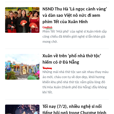
NSND Thu Hà 'Lá ngọc cành vàng'
và dàn sao Việt nô nức đi xem
phim Tết của Xuân Hinh
Phim Tết 'Mùi phở' của nghệ sĩ Xuân Hinh sắp
công chiếu đã khiến giới nghệ sĩ lẫn khán giả
mong chờ.
Xuân về trên 'phố nhà thờ tộc'
hiếm có ở Đà Nẵng
Những mái nhà thờ tộc san sát nhau thay màu
áo mới, cháu con tụ về dọn dẹp, khói hương
khiến khu phố nhà thờ tộc nằm giữa lòng đô
thị Hòa Xuân (thành phố Đà Nẵng) đầy không
khí Tết.
Tối nay (7/2), nhiều nghệ sĩ nổi
tiếng hội ngộ trong Chương trình