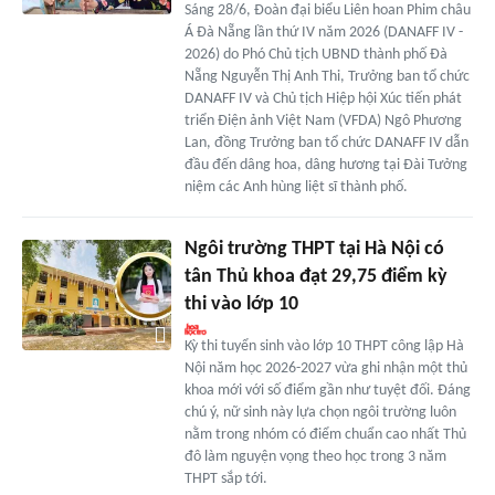
Sáng 28/6, Đoàn đại biểu Liên hoan Phim châu
Á Đà Nẵng lần thứ IV năm 2026 (DANAFF IV -
2026) do Phó Chủ tịch UBND thành phố Đà
Nẵng Nguyễn Thị Anh Thi, Trưởng ban tổ chức
DANAFF IV và Chủ tịch Hiệp hội Xúc tiến phát
triển Điện ảnh Việt Nam (VFDA) Ngô Phương
Lan, đồng Trưởng ban tổ chức DANAFF IV dẫn
đầu đến dâng hoa, dâng hương tại Đài Tưởng
niệm các Anh hùng liệt sĩ thành phố.
Ngôi trường THPT tại Hà Nội có
tân Thủ khoa đạt 29,75 điểm kỳ
thi vào lớp 10
Kỳ thi tuyển sinh vào lớp 10 THPT công lập Hà
Nội năm học 2026-2027 vừa ghi nhận một thủ
khoa mới với số điểm gần như tuyệt đối. Đáng
chú ý, nữ sinh này lựa chọn ngôi trường luôn
nằm trong nhóm có điểm chuẩn cao nhất Thủ
đô làm nguyện vọng theo học trong 3 năm
THPT sắp tới.