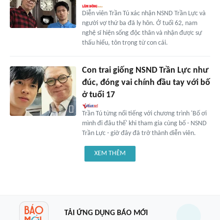
Diễn viên Trần Tú xác nhận NSND Trần Lực và
người vợ thứ ba đã ly hôn. Ở tuổi 62, nam
nghệ sĩ hiện sống độc thân và nhận được sự
thấu hiểu, tôn trọng từ con cái.
Con trai giống NSND Trần Lực như
đúc, đóng vai chính đầu tay với bố
ở tuổi 17
Trần Tú từng nổi tiếng với chương trình 'Bố ơi
mình đi đâu thế' khi tham gia cùng bố - NSND
Trần Lực - giờ đây đã trở thành diễn viên.
XEM THÊM
TẢI ỨNG DỤNG BÁO MỚI