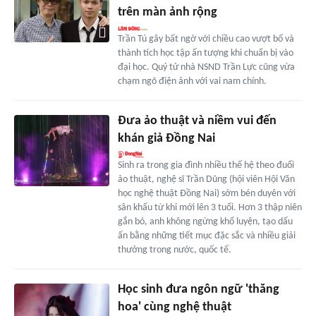
trên màn ảnh rộng
Trần Tú gây bất ngờ với chiều cao vượt bố và
thành tích học tập ấn tượng khi chuẩn bị vào
đại học. Quý tử nhà NSND Trần Lực cũng vừa
chạm ngõ điện ảnh với vai nam chính.
Ðưa ảo thuật và niềm vui đến
khán giả Ðồng Nai
Sinh ra trong gia đình nhiều thế hệ theo đuổi
ảo thuật, nghệ sĩ Trần Dũng (hội viên Hội Văn
học nghệ thuật Đồng Nai) sớm bén duyên với
sân khấu từ khi mới lên 3 tuổi. Hơn 3 thập niên
gắn bó, anh không ngừng khổ luyện, tạo dấu
ấn bằng những tiết mục đặc sắc và nhiều giải
thưởng trong nước, quốc tế.
Học sinh đưa ngôn ngữ 'thăng
hoa' cùng nghệ thuật