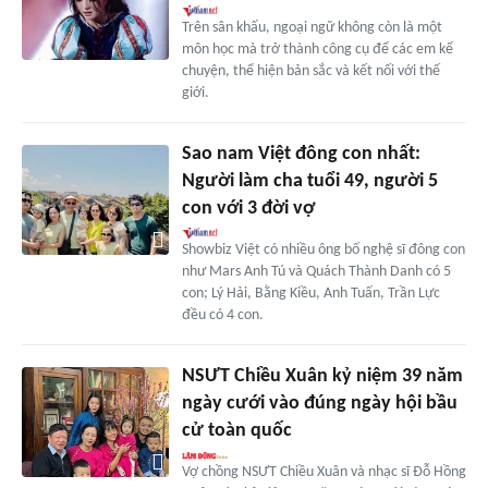
Trên sân khấu, ngoại ngữ không còn là một
môn học mà trở thành công cụ để các em kể
chuyện, thể hiện bản sắc và kết nối với thế
giới.
Sao nam Việt đông con nhất:
Người làm cha tuổi 49, người 5
con với 3 đời vợ
Showbiz Việt có nhiều ông bố nghệ sĩ đông con
như Mars Anh Tú và Quách Thành Danh có 5
con; Lý Hải, Bằng Kiều, Anh Tuấn, Trần Lực
đều có 4 con.
NSƯT Chiều Xuân kỷ niệm 39 năm
ngày cưới vào đúng ngày hội bầu
cử toàn quốc
Vợ chồng NSƯT Chiều Xuân và nhạc sĩ Đỗ Hồng