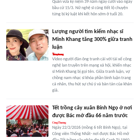
Quân vừa kỷ niệm 39 năm ngày cưới vào ngày
bầu cử 15/3. Nữ nghệ sĩ cũng tiết lộ chuyện
từng bị kỷ luật khi kết hôn sớm ở tuổi 20.
Lượng người tìm kiếm nhạc sĩ
Minh Khang tăng 300% giữa tranh
luận
Video người đàn ông tranh cãi với tài xế công
nghệ lan truyền trên mạng xã hội, khiến nhạc
sĩ Minh Khang bị gọi tên. Giữa tranh luận, vợ
chồng nam nhạc sĩ khóa phần bình luận trang
cá nhân, thu hút sự chú ý và bàn tán của khán
giả.
Tết trồng cây xuân Bính Ngọ ở nơi
được Bác mở đầu 66 năm trước
Ngày 22/2/2026 (mồng 6 tết Bính Ngọ), tại
Công viên Thống Nhất- nơi được Bác Hồ mở