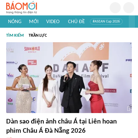
NÓNG
MỚI
VIDEO
CHỦ ĐỀ
#ASEAN Cup 2026
#Trí tuệ nhân tạo
#Mỹ - Iran
#Khám phá Việt Nam
TÌM KIẾM
TRẦN LỰC
#Khám phá thế giới
Dàn sao điện ảnh châu Á tại Liên hoan
phim Châu Á Đà Nẵng 2026