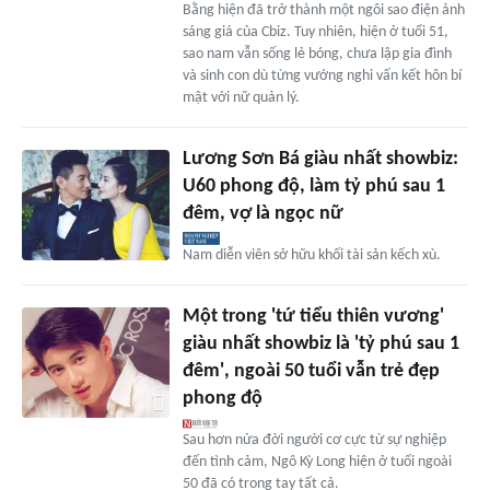
Bằng hiện đã trở thành một ngôi sao điện ảnh
sáng giá của Cbiz. Tuy nhiên, hiện ở tuổi 51,
sao nam vẫn sống lẻ bóng, chưa lập gia đình
và sinh con dù từng vướng nghi vấn kết hôn bí
mật với nữ quản lý.
Lương Sơn Bá giàu nhất showbiz:
U60 phong độ, làm tỷ phú sau 1
đêm, vợ là ngọc nữ
Nam diễn viên sở hữu khối tài sản kếch xù.
Một trong 'tứ tiểu thiên vương'
giàu nhất showbiz là 'tỷ phú sau 1
đêm', ngoài 50 tuổi vẫn trẻ đẹp
phong độ
Sau hơn nửa đời người cơ cực từ sự nghiệp
đến tình cảm, Ngô Kỳ Long hiện ở tuổi ngoài
50 đã có trong tay tất cả.