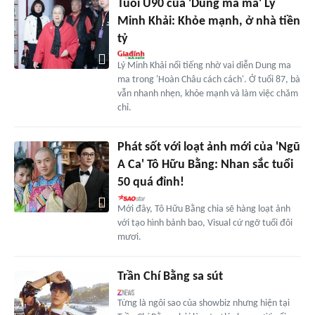
Tuổi U90 của 'Dung ma ma' Lý
Minh Khải: Khỏe mạnh, ở nhà tiền
tỷ
Lý Minh Khải nổi tiếng nhờ vai diễn Dung ma
ma trong 'Hoàn Châu cách cách'. Ở tuổi 87, bà
vẫn nhanh nhẹn, khỏe mạnh và làm việc chăm
chỉ.
Phát sốt với loạt ảnh mới của 'Ngũ
A Ca' Tô Hữu Bằng: Nhan sắc tuổi
50 quá đỉnh!
Mới đây, Tô Hữu Bằng chia sẽ hàng loạt ảnh
với tạo hình bảnh bao, Visual cứ ngỡ tuổi đôi
mươi.
Trần Chí Bằng sa sút
Từng là ngôi sao của showbiz nhưng hiện tại