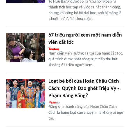
Tô Hữu Bằng được coi là 'chú hổ ngoan' vì
thành tích học tập và việc ca hát thành công,
nhưng khi công bố bỏ đại học, anh bị mắng là
'chuột nhắt', 'kẻ thua cuộc'.
67 triệu người xem một nam diễn
viên cắt tóc
Nam diễn viên Hướng Tả tới cửa hàng cắt tóc,
quá trình được phát sóng trực tiếp thu hút
khoảng 67 triệu người xem.
Loạt bê bối của Hoàn Châu Cách
Cách: Quỳnh Dao ghét Triệu Vy -
Phạm Băng Băng?
Đằng sau thành công của Hoàn Châu Cách
Cách là hàng loạt câu chuyện mà không ai ngờ
tới.