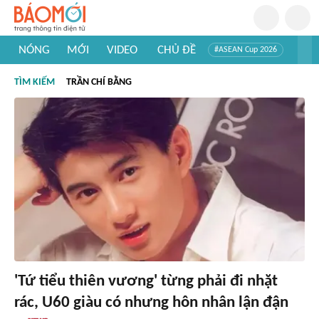
NÓNG
MỚI
VIDEO
CHỦ ĐỀ
#ASEAN Cup 2026
#Trí tuệ nhân tạo
#Mỹ - Iran
#Khám phá Việt Nam
TÌM KIẾM
TRẦN CHÍ BẰNG
#Khám phá thế giới
'Tứ tiểu thiên vương' từng phải đi nhặt
rác, U60 giàu có nhưng hôn nhân lận đận