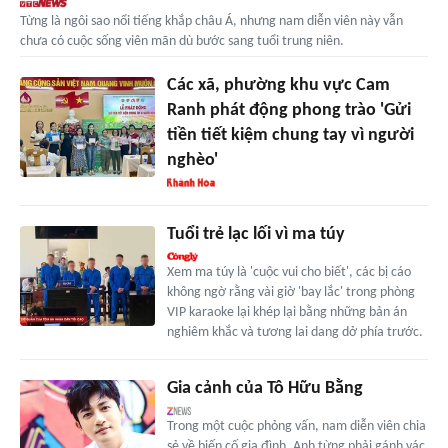
Từng là ngôi sao nổi tiếng khắp châu Á, nhưng nam diễn viên này vẫn
chưa có cuộc sống viên mãn dù bước sang tuổi trung niên.
Các xã, phường khu vực Cam
Ranh phát động phong trào 'Gửi
tiền tiết kiệm chung tay vì người
nghèo'
Tuổi trẻ lạc lối vì ma túy
Xem ma túy là 'cuộc vui cho biết', các bị cáo
không ngờ rằng vài giờ 'bay lắc' trong phòng
VIP karaoke lại khép lại bằng những bản án
nghiêm khắc và tương lai dang dở phía trước.
Gia cảnh của Tô Hữu Bằng
Trong một cuộc phỏng vấn, nam diễn viên chia
sẻ về biến cố gia đình. Anh từng phải gánh vác