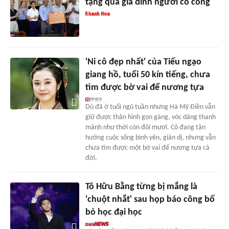
tặng quà gia đình người có công
'Ni cô đẹp nhất' của Tiếu ngạo
giang hồ, tuổi 50 kín tiếng, chưa
tìm được bờ vai để nương tựa
Dù đã ở tuổi ngũ tuần nhưng Hà Mỹ Điền vẫn
giữ được thân hình gọn gàng, vóc dáng thanh
mảnh như thời còn đôi mươi. Cô đang tận
hưởng cuộc sống bình yên, giản dị, nhưng vẫn
chưa tìm được một bờ vai để nương tựa cả
đời.
Tô Hữu Bằng từng bị mắng là
'chuột nhắt' sau họp báo công bố
bỏ học đại học