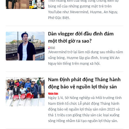
Thời hoàng kim của vlog từng chứng kiến sự
bùng nổ của những gương mặt trẻ trên
YouTube như JVevermind, Huyme, An Nguy,
Phở Đặc Biệt.
Dàn vlogger đời đầu đình đám
một thời giờ ra sao?
JVevermind trở lại làm nội dung sau nhiều năm
vắng bóng, Huyme lập gia đình, trong khi An
Nguy kín tiếng trên mạng xã hội.
Nam Định phát động Tháng hành
động bảo vệ nguồn lợi thủy sản
Ngày 1/4, Sở Nông nghiệp và Môi trường tỉnh
Nam Định tổ chức Lễ phát động Tháng hành
động bảo vệ nguồn lợi thủy sản năm 2025 và
thả 1 triệu con giống thủy sản các loại xuống
sông Hồng nhằm tái tạo nguồn lợi thủy sản.