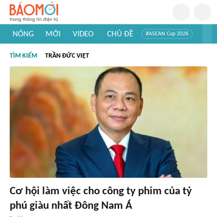
NÓNG
MỚI
VIDEO
CHỦ ĐỀ
#ASEAN Cup 2026
#Trí tuệ nhân tạo
#Mỹ - Iran
#Khám phá Việt Nam
TÌM KIẾM
TRẦN ĐỨC VIỆT
#Khám phá thế giới
Cơ hội làm việc cho công ty phim của tỷ
phú giàu nhất Đông Nam Á