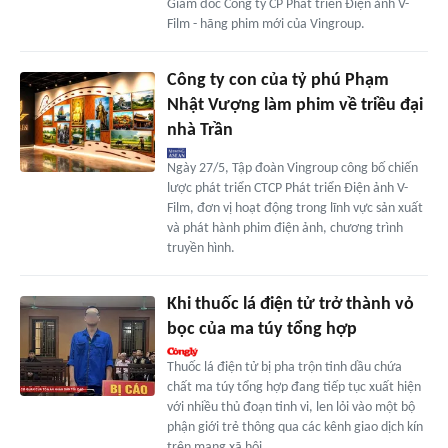
Giám đốc Công ty CP Phát triển Điện ảnh V-
Film - hãng phim mới của Vingroup.
Công ty con của tỷ phú Phạm
Nhật Vượng làm phim về triều đại
nhà Trần
Ngày 27/5, Tập đoàn Vingroup công bố chiến
lược phát triển CTCP Phát triển Điện ảnh V-
Film, đơn vị hoạt động trong lĩnh vực sản xuất
và phát hành phim điện ảnh, chương trình
truyền hình.
Khi thuốc lá điện tử trở thành vỏ
bọc của ma túy tổng hợp
Thuốc lá điện tử bị pha trộn tinh dầu chứa
chất ma túy tổng hợp đang tiếp tục xuất hiện
với nhiều thủ đoạn tinh vi, len lỏi vào một bộ
phận giới trẻ thông qua các kênh giao dịch kín
trên mạng xã hội.