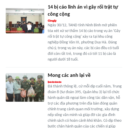
14 bị cáo lĩnh án vì gây rối trật tự
công cộng
Ngày 30/12, TAND tỉnh Ninh Bình mở phiên
tòa xét xử sơ thẩm 14 bị cáo trong vụ án 'Gây
rối trật tự công cộng' xảy ra tại khu công
nghiệp Đồng Văn III, phường Duy Hà. Đáng
chú ý, trong vụ án này, các bị cáo đều có tuổi
đời còn rất trẻ, trong đó có tới 11 bị cáo là
người dưới 18 tuổi.
Mong các anh lại về
Đã thành thông lệ, cứ mỗi dịp cuối năm, Trung
đoàn 8 (Sư đoàn 395, Quân khu 3) lại tổ chức
hành quân dã ngoại làm công tác dân vận, hỗ
trợ các địa phương trên địa bàn đóng quân
chỉnh trang cảnh quan môi trường, xây dựng
nếp sống văn minh và giúp đỡ các gia đình
chính sách có hoàn cảnh khó khăn. Có dịp theo
bước chân hành quân của các chiến sĩ giúp